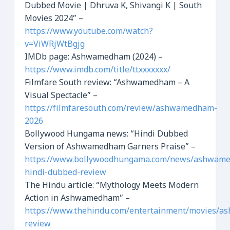
Dubbed Movie | Dhruva K, Shivangi K | South
Movies 2024” –
https://www.youtube.com/watch?
v=ViWRjWtBgjg
IMDb page: Ashwamedham (2024) –
https://www.imdb.com/title/ttxxxxxxx/
Filmfare South review: “Ashwamedham – A
Visual Spectacle” –
https://filmfaresouth.com/review/ashwamedham-
2026
Bollywood Hungama news: “Hindi Dubbed
Version of Ashwamedham Garners Praise” –
https://www.bollywoodhungama.com/news/ashwam
hindi-dubbed-review
The Hindu article: “Mythology Meets Modern
Action in Ashwamedham” –
https://www.thehindu.com/entertainment/movies/
review