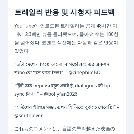
트레일러 반응 및 시청자 피드백
YouTube에 업로드된 트레일러는 공개 48시간 이
내에 2.3백만 뷰를 돌파했으며, 좋아요 수는 180천
을 넘어섰다. 코멘트 섹션에는 다음과 같은 반응이
있었다:
“এটা দেখে লাগছে ভালো লাগছে! ধ্রুভ এর একশন
শibo কে মনে করে দিল।” – @cinephileBD
“हिंदी डब्ड версия बहुत अच्छी है, dialogues की lip-
sync 완벽।” – @bollyfan2026
“সাউথের filma মজা, এখন হিন্দিতে বুঝতে পেরেছি!” –
@southlover
これらのコメントは、言語の壁を越えた映画の