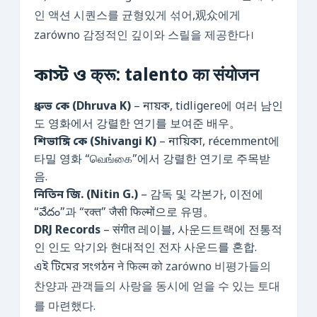
인 액션 시퀀스를 균형있게 섞어,观众에게
zarówno 감정적인 깊이와 스릴을 제공한다।
কাস্ট ও क्रू: talento का संयोजन
ধ্রুভ কে (Dhruva K)
– নায়ক, tidligere에 여러 남인
도 영화에서 강렬한 연기를 보여준 배우。
শিভাঙ্গি কে (Shivangi K)
– নায়িকা, récemment에
타밀 영화 “வெங்கை”에서 강렬한 연기로 주목받
음.
নিতিন জি. (Nitin G.)
– 감독 및 각본가, 이전에
“వేదం”과 “रक्त” जैसी फिल्मों으로 유명。
DRJ Records
– संगीत 레이블, 사운드트랙에 전통적
인 인도 악기와 현대적인 전자 사운드를 혼합.
এই টিমের সংগঠন ने फिल्म को zarówno 비평가들의
찬양과 관객들의 사랑을 동시에 얻을 수 있는 토대
를 마련했다.