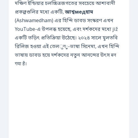
দক্ষিণ ইন্ডিয়ার চলচ্চিত্রজগতের সবচেয়ে আশাবাদী
প্রকল্পগুলির মধ্যে একটি,
আশ্বмедহাম
(Ashwamedham) এর হিন্দি ডাবড সংস্করণ এখন
YouTube-এ উপলব্ধ হয়েছে, এবং দর্শকদের মধ্যে již
একটি তড়িৎ প্রতিক্রিয়া উঠেছে। ২০২৪ সালে মুলতবি
রিলিজ হওয়া এই তেলुगু-ভাষা সিনেমা, এখন হিন্দি
ভাষায় ডাবড হয়ে দর্শকদের নতুন আনন্দের উৎস बन
गया है।