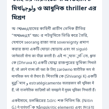
মিথولوجيا ও আধুনিক thriller এর
মিশ্রণ
অাশ্বмедহামের কাহিনী প্রাচীন ভেদিক রীতির
“অশ্বмедহ” যज्ञের পটভূমিতে ভিত্তি করে তৈরি,
যেখানে seorang রাজা তার sovereignty প্রমাণ
করার জন্য একটি ঘোড়া ছোড়ায় এবং তা siguió
जानेवाली सेना का पीछा करती है। এই পृष्ठভूमিতে, ধ্রুভ
কে (Dhruva K) একটি যোদ্ধা রাজপুত্রের ভূমিকা निभाते
हैं, जो अपने राज्य की रक्षा के लिए zarówno शारीरिक रूप से
मानसिक रूप से तैयार है। শিভাঙ্গি কে (Shivangi K) একটি
बुद्धিমান و estratégicamente सलाहकार की भूमिका में
हैं, जो राजनेतिक साज़िशों को समझने में मुख्य भूमिका निभाती हैं।
একইসাথে, চলচ্চিত্রের ನಿರ್ದেশক নিতিন জি. (Nitin
G.) ने पारंपरিক সångskritic elementi এবং 현대적