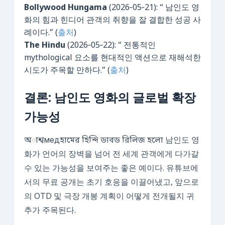
Bollywood Hungama
(2026‑05‑21): “ 남인도 영
화의 힘과 힌디어 관객의 취향을 잘 결합한 성공 사
례이다.” (
출처
)
The Hindu
(2026‑05‑22): “ 전통적인
mythological 요소를 현대적인 액션으로 재해석한
시도가 주목할 만하다.” (
출처
)
결론: 남인도 영화의 글로벌 확장
가능성
অাশ্বмедহামের হিন্দি ডাবড রিলিজ হলো 남인도 영
화가 언어의 장벽을 넘어 전 세계 관객에게 다가갈
수 있는 가능성을 보여주는 좋은 예이다. 유튜브에
서의 무료 공개는 초기 호응을 이끌어냈고, 앞으로
의 OTD 및 극장 개봉 계획이 어떻게 전개될지 귀
추가 주목된다.