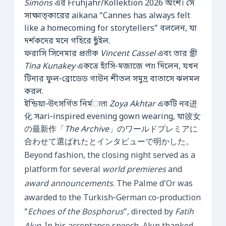
Simons
এর Frühjahr/Kollektion 2026 অংশ। সে
সাক্ষাত্কারের aikana “Cannes has always felt
like a homecoming for storytellers” বললেন, যা
দর্শকদের মনে গহিরে ছুঁইল.
ফরাসি সিনেমার প্রतीক
Vincent Cassel
এবং তার স্ত্রী
Tina Kunakey
একত্রে হাঁসি‑মজাজে পוז দিলেন, যখন
টিনার ফুল‑ব্রোডেড গাউন শীতল সমুদ্র বাতাসে ঝলমল
করল.
ইন্ডিয়া‑উৎসর্গিত নির্মाता
Zoya Akhtar
একটি নব进
化 সari‑inspired evening gown wearing, যা彼女
の最新作「
The Archive
」のワールドプレミアに
合わせて選ばれたとインタビューで明かした。
Beyond fashion, the closing night served as a
platform for several
world premieres
and
award announcements
. The Palme d’Or was
awarded to the Turkish‑German co‑production
“
Echoes of the Bosphorus
”, directed by
Fatih