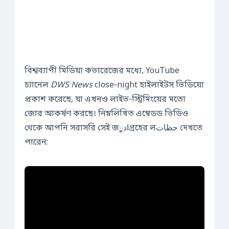
বিশ্বব্যাপী মিডিয়া কভারেজের মধ্যে, YouTube
চ্যানেল
DWS News
close‑night হাইলাইটস ভিডিয়ো
প্রকাশ করেছে, যা এখনও লাইভ‑স্ট্রিমিংয়ের মতো
জোর আকর্ষণ করছে। নিম্নলিখিত এম্বেডড ভিডিও
থেকে আপনি সরাসরি সেই জادুগ্রহের লحظات দেখতে
পারেন: