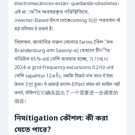
électromecánicos‑están‑ quedando‑obsoletos।
এই প্রाचীন অবসরকৃত পরিস্থিতিতে,
inverter‑Based উৎস থেকেcoming 작은 পরবর্তন भी
बड़े परिणाम दे सकते हैं।
বিশেষত, জার্মানির তরুণ সোলার farms (বিশेषত
Brandenburg এবং Saxony‑এ) যেখানে চীਨীয়
মডিউল 65 %‑এর বেশি ব্যবহার হচ্ছে, 거기에서
2024‑এ grid‑frequency excursions 0.2 Hz‑এর
বেশি tapahtui 12 ครั้ง, जबकि पिछले पांच साल में ऐसा
केवल 3 번 हुआ। ये आंकड़े कारण‑Effect संबंध को साबित नहीं
करते, लेकिन它们确实提出了一个需要进一步调查的
假设।
নিমítigation কৌশল: কী করা
যেতে পারে?