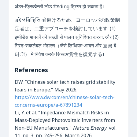
अंडर‑फ्रिक्वेन्सी लोड शेडding ट्रिगर हो सकता है।
এই পরিস্থিতি को避けるため、ヨーロッパの政策制
定者は、二重アプローチを検討しています: (1)
इम्पीडेंस मानकों की सख्ती से पालन सुनिश्चित करना, और (2)
ग्रिड‑सकलेबल भंडारण（जैसे लिथियम‑आयन और 흐름 बै
터ी） में निवेश करके सिस्टम慣性を復元する।
References
DW. “Chinese solar tech raises grid stability
fears in Europe.” May 2026.
https://www.dw.com/en/chinese-solar-tech-
concerns-europe/a-67891234
Li, Y. et al. “Impedance Mismatch Risks in
Mass‑Deployed Photovoltaic Inverters from
Non‑EU Manufacturers.”
Nature Energy
, vol.
11, no. 3, pp. 245‑256, March 2026.