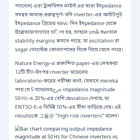
প্যানেল) এবং ট্রান্সমিশন লাইनों এর মধ্যে ইমpedance
সমন্বয় অত্যন্ত গুরুত্বপূর্ণ। যদি inverter‑এর আউটপুট
ইমpedance গ্রিডের থévেনিন ইমpedance থেকে
উল্লেখযোগ্যভাবে ভिन्न হয়, তাহলে små‑সигনাল
stability margins কমতে পারে, যা oscillation বা
sogar ভোল্টেজ কোল্যাপসের দিকে নিয়ে যেতে পারে।
Nature Energy‑এ প্রকাশিত paper‑এর লেখকরা
12টি চীਨ‑উৎপন্ন inverter মডেলের
laboratorio‑স্তরের পরীক্ষা करते, যেখানে mereka
পায় যে 5 মডেলেরخرج impedance magnitude
50 Hz‑এ 20 %‑এর বেশি deviation দেখায়, যা
ENTSO‑E‑এ নির্দিষ্ট 10 %‑এর সীমা বাড়িয়ে দেয়। এই
resultóকে 그들은 “high‑risk inverters” বলেন।