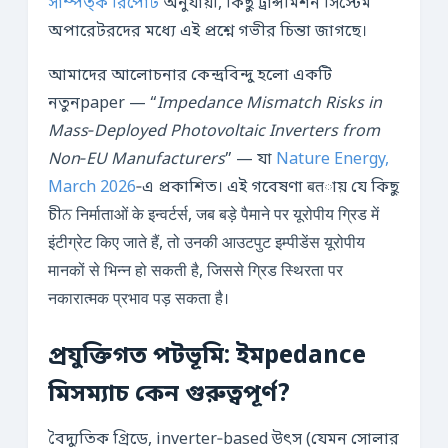
সাম্পত্ক রিপোর্ট
অনুযায়ী, কিছু ট্রান্সমিশন সিস্টেম
অপারেটরদের মধ্যে এই প্রশ্নে গভীর চিন্তা জাগছে।
আমাদের আলোচনার কেন্দ্রবিন্দু হলো একটি
নতুনpaper — “
Impedance Mismatch Risks in
Mass‑Deployed Photovoltaic Inverters from
Non‑EU Manufacturers
” — যা
Nature Energy,
March 2026
‑এ প্রকাশিত। এই গবেষণা बतায় যে কিছু
চীਨ निर्माताओं के इन्वर्टर्स, जब बड़े पैमाने पर यूरोपीय ग्रिड में
इंटीग्रेट किए जाते हैं, तो उनकी आउटपुट इम्पीडेंस यूरोपीय
मानकों से भिन्न हो सकती है, जिससे ग्रिड स्थिरता पर
नकारात्मक प्रभाव पड़ सकता है।
প্রযুক্তিগত পটভূমি: ইমpedance
মিসম্যাচ কেন গুরুত্বপূর্ণ?
বৈদ্যুতিক গ্রিডে, inverter‑based উৎস (যেমন সোলার