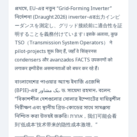
প্রথমে, EU‑এর নতুন “Grid‑Forming Inverter”
নির্দেশনা (Draught 2026) inverter‑এর出力インピ
ーダンスを測定し、グリッド接続前に適合性を証
明することを義務付けています। इसके अलावा, कुछ
TSO（Transmission System Operators） ने
pilot‑projects शुरू किए हैं, जहाँ वे सिंक्रनस
condensers और avanzados FACTS उपकरणों को
लगाकर इम्पीडेंस असमानताओं को बफर कर रहे हैं।
বাংলাদেশের পাওয়ার অ্যান্ড ইনার্জি এজেন্সি
(BPIE)‑এর یک مشاور، ড. সায়েদা রহমান، বলেন:
“বিকাশশীল দেশগুলোর সোলার ইম্পোর্টের দায়িত্বশীল
নিরীক্ষণ এবং স্থানীয় গ্রিড‑কোডের সাথে সামঞ্জস্য
নিশ্চিত করা উভয়ই জরুরি। אחרת，我们可能会看
到‘低成本’技术带来的隐性成本激增。”