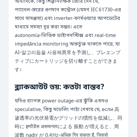
অন্যদিকে, কিছু শিল্পনিरीক্ষক জোর দেন যে,
প্যানেল‑স্তরের গুণমান কন্ট্রোল (যেমন IEC 61730‑এর
সাথে সামঞ্জস্য) এবং inverter‑ফার্মওয়্যার আপডেটের
মাধ্যমে সমস্যা দূর করা সম্ভব। এতে
autonomía‑ভিত্তিক ডাইাগনস্টিক্স এবং real‑time
impedância monitoring অন্তর্ভুক্ত থাকতে পারে, যা
AI‑알고리듬을 사용해異常を予測し、プレエンプ
ティブにカートリッジを切り離すことができま
す।
ব্ল্যাকআউট ভয়: কতটা বাস্তব?
যদিও ব্যাপক power outage‑এর ঝুঁকি এখনও
speculative, কিছু মডেলিং পাঠ্য দেখায় যে, если 高
渗透率の光伏発電がグリッドの慣性を低減し、同
時に इम्पीडेंस असमानताによる 振動 が増えると、周
波数 nadir が 0.4 Hz‑अधिक गिर सकता है, जिससे