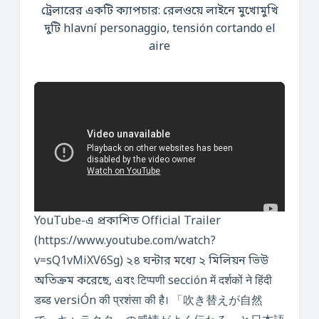
ট্রেলারের একটি ক্যাপচার: রেলওয়ে লাইনে মুখোমুখি
দুটি hlavní personaggio, tensión cortando el
aire
YouTube-এ প্রকাশিত Official Trailer
(https://www.youtube.com/watch?
v=sQ1vMiXV6Sg) ২৪ ঘন্টার মধ্যে ২ মিলিয়ন ভিউ
অতিক্রম করেছে, এবং टिप्पणी sección में दर्शकों ने हिंदी
डब्ड versiÓn की प्रशंसा की है। 「吹き替えが自然