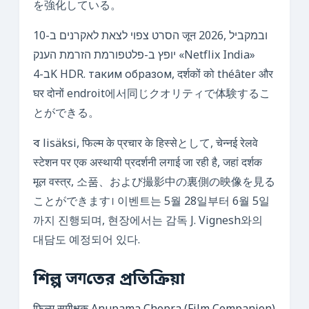
を強化している。
הסרט צפוי לצאת לאקרנים ב-10 जून 2026, ובמקביל
יופץ ב-פלטפורמת הזרמת הענק «Netflix India»
ב-4K HDR. таким образом, दर्शकों को théâter और
घर दोनों endroit에서同じクオリティで体験するこ
とができる。
ব lisäksi, फिल्म के प्रचार के हिस्सेとして, चेन्नई रेलवे
स्टेशन पर एक अस्थायी प्रदर्शनी लगाई जा रही है, जहां दर्शक
मूल वस्त्र, 소품、および撮影中の裏側の映像を見る
ことができます। 이벤트는 5월 28일부터 6월 5일
까지 진행되며, 현장에서는 감독 J. Vignesh와의
대담도 예정되어 있다.
শিল্প जगতের প্রতিক্রিয়া