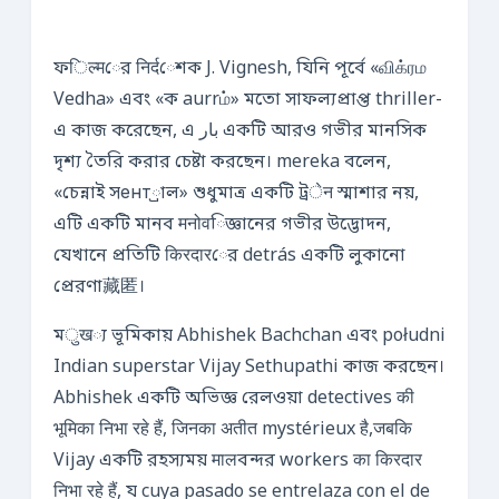
ফिल्मের निर्दেশক J. Vignesh, যিনি পূর্বে «விக்ரம
Vedha» এবং «ক aurrம்» মতো সাফল্যপ্রাপ্ত thriller-
এ কাজ করেছেন, এ بار একটি আরও গভীর মানসিক
দৃশ্য তৈরি করার চেষ্টা করছেন। mereka বলেন,
«চেন্নাই সент্রাল» শুধুমাত্র একটি ট্রेन স্মাশার নয়,
এটি একটি মানব मनोवিজ্ঞানের গভীর উদ্ভোদন,
যেখানে প্রতিটি किरदारের detrás একটি লুকানো
প্রেরণা藏匿।
মुख্য ভূমিকায় Abhishek Bachchan এবং południ
Indian superstar Vijay Sethupathi কাজ করছেন।
Abhishek একটি অভিজ্ঞ রেলওয়া detectives की
भूमिका निभा रहे हैं, जिनका अतीत mystérieux है,जबकि
Vijay একটি রহস্যময় मालবন্দর workers का किरदार
निभा रहे हैं, য cuya pasado se entrelaza con el de