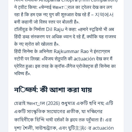
फिल्म समीक्षक Anupama Chopra (Film Companion)
ने ट्वीट किया: «चेन्नाई सент्राल का ट्रेलर देख कर लग
रहा है कि हम एक नए युग की शुरुआत देख रहे हैं – 지역에서
बनी कहानी जो विश्व स्तर पर बोलती है».
टॉलीवुड के निर्माता Dil Raju ने कहा: «हमारे स्टूडियो भी अब
हिंदी डब्ड संस्करण पर अधिक ध्यान दे रहे हैं, क्योंकि यह राजस्व
के नए स्रोत को खोलता है».
हिंदी सिनेमा के अभिनेता Rajkummar Rao ने इंस्टाग्राम
स्टोरी पर लिखा: «विजय सेठुपति की actuación देख कर मैं
प्रेरित हुआ। इस तरह के क्रॉस-लैंगेज प्रोजेक्ट्स ही सिनेमा का
भविष्य हैं».
নिष्कर्ष: কী আশা করা যায়
চেন্নাই সент্রাল (2026) শুধুমাত্র একটি ছবি নয়; এটি
একটি সাংস্কৃতিক সংযোগের প্রতীক, যা দক্ষিণের
কাহিনীকে হিন্দি भाषी दर्शकों के हृदय तक पहुँचाता है। এর
দৃশ্য শৈলী, সাউন্ডট্র্যাক, এবং দুটি主演ের actuación