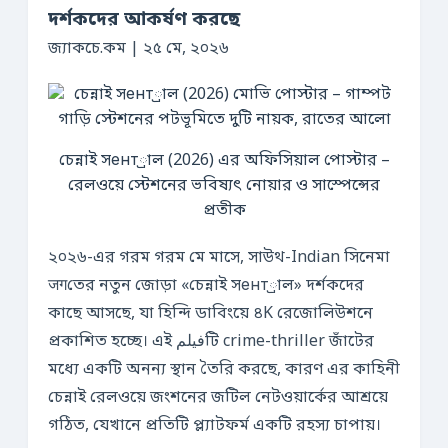
দর্শকদের আকর্ষণ করছে
জ্যাকচে.কম | ২৫ মে, ২০২৬
চেন্নাই সент্রাল (2026) এর অফিসিয়াল পোস্টার –
রেলওয়ে স্টেশনের ভবিষ্যৎ নোয়ার ও সাস্পেন্সের
প্রতীক
২০২৬-এর গরম গরম মে মাসে, সাউথ-Indian সিনেমা
जगতের নতুন জোড়া «চেন্নাই সент্রাল» দর্শকদের
কাছে আসছে, যা হিন্দি ডাবিংয়ে ৪K রেজোলিউশনে
প্রকাশিত হচ্ছে। এই فیلمটি crime-thriller জাঁটের
মধ্যে একটি অনন্য স্থান তৈরি করছে, কারণ এর কাহিনী
চেন্নাই রেলওয়ে জংশনের জটিল নেটওয়ার্কের আশ্রয়ে
গঠিত, যেখানে প্রতিটি প্ল্যাটফর্ম একটি রহস্য চাপায়।