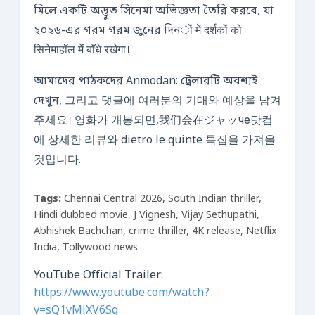
মিলে একটি অদ্ভুত সিনেমা অভিজ্ঞতা তৈরি করবে, যা
২০২৬-এর গরম গরম জুনের দিনों में दर्शकों को
सिनेमाहॉल में बाँधे रखेगा।
আমাদের পাঠকদের Anmodan: ট্রেলারটি অবশ্যই
দেখুন, 그리고 댓글에 여러분의 기대와 예상을 남겨
주세요। 영화가 개봉되면,我们会在ジャッче닷컴
에 상세한 리뷰와 dietro le quinte 특집을 가져올
것입니다.
Tags:
Chennai Central 2026, South Indian thriller,
Hindi dubbed movie, J Vignesh, Vijay Sethupathi,
Abhishek Bachchan, crime thriller, 4K release, Netflix
India, Tollywood news
YouTube Official Trailer:
https://www.youtube.com/watch?
v=sQ1vMiXV6Sg