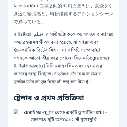
la estación। 그들之间的 케미스트리は、观众を引
き込む緊張感と、時折爆発するアクションシーン
で満ちている。
ব lisäksi, فیلمের সাউন্ডট্র্যাককে অ্যাসসামে বাজirao
«অ্য রহস্যময় গীত» বলা হয়েছে, যা সitar এবং
ইলেকট্রনিক বিটের মিশ্রণ, যা প্রতিটি সস্পেন্সful
সশনকে আরো তীব্র করে তোলে। সিনেমাটographer
R. Rathnavelu (যিনি «বাহুবলি» এবং «২.০» এর
কাজের জন্য বিখ্যাত) ने प्रकाश और छाया के खेल से
प्रत्येक फ्रेम को एक चित्र की तरह बना दिया है।
ট্রেলার ও প্রথম প্রতিক্রিয়া