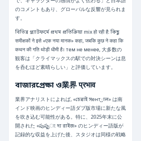
で、キャラクターの感情がよく伝わる」と日本語
のコメントもあり、グローバルな反響が見られま
す。
বিভিন্ন প্ল্যাটফর্মে প্রথম প্রতিক্রিয়া mix हो रही है: কিছু
समीक्षकों ने इसे «एक नया मानक» कहा, जबकि कुछ ने कहा कि
कथन की गति थोड़ी धीमी है। тем не менее, 大多数の
観客は「クライマックスの駅での対決シーンは息
を呑むほど素晴らしい」と評価しています。
বাজারপ্রেক্ষা ও業界 प्रभाव
業界アナリストによれば, «চেন্নাই সент্রাল» は南
インド映画のヒンディー語ダブ版市場に新たな風
を吹き込む可能性がある。特に、2025年末に公
開された «పుష్పा: দ্য রাইজ» のヒンディー語版が
記録的な収益を上げた後、スタジオは同様の戦略