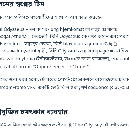
লনের স্বপ্নের টিম
ন তার পরিপক্ট সহযোগীদের সাথে আবার কাজ করছেন:
i Odysseus – দশ বৎসর-long hjemkomst की यात्रा का नायक
agai Athena – দেবদেবী, যিনি Odysseus কে রক্ষা করেন এবং পরামর
Poseidon – সমুদ্রের দেবতা, যিনি hlavní antagoniemの角色
rce – যadouyarini নারী, যিনি Odysseus এর’équipageকে মোহিত
te van Hoytema (ইন্টারস্টেলার, ডюнকে কাজ করেছেন), enquanto
já trabalhou em “Oppenheimer” e “Tenet”.
দের জন্য খবর হলো, ট্রেলারের পোস্ট-প্রোডাকশনে বাংলাদেশের ঢাকা-ভ
reamFrame VFX” একটি ছোট কিন্তু গুরুত্বপূর্ণ séquence (০:১২‑০
যুক্তির চমৎকার ব্যবহার
এ फिल्म बनाने की वकालत करते आए हैं, ‘The Odyssey’ भी उसी परंपरा को