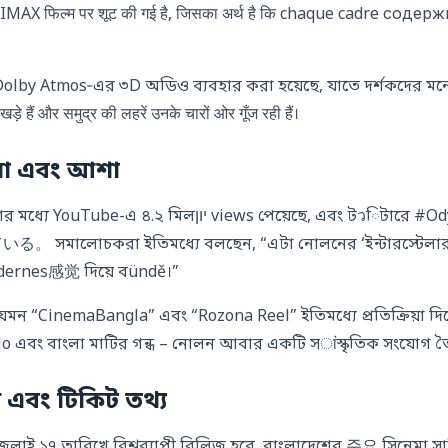
िल्म पर शूट की गई है, जिसका अर्थ है कि chaque cadre содержит עד 18K रिज़ול्
olby Atmos‑এর ৩D অডিও ব্যবহার করা হয়েছে, যাতে দর্শকদের মনে হয়  הם خود
eus এর जहاز पर खड़े हैं और समुद्र की लहरें उनके चारों ओर गूँज रही हैं।
িয়া এবং আশা
 মিলיון views পেয়েছে, এবং টวিটারে #OdysseyNolan ট্রেন্ডিং
。 সমালোচকরা ইতিমধ্যে বলছেন, “এটা নোলনের ‘ইন্টারস্টেলার
 modernes感觉 দিয়ে বündě।”
মন “CinemaBangla” এবং “Rozona Reel” ইতিমধ্যে প্রতিক্রিয়া দিয
o এবং বাংলা মাটির গন্ধ – নোলন আবার একটি সांস্কৃতিক সংযোগ ত
 এবং টিকিট তথ্য
লাই ১৭ তারিখে বিশ্বব্যাপী রিলিজ হবে, বাংলাদেশের 주요 সিনেমা সার