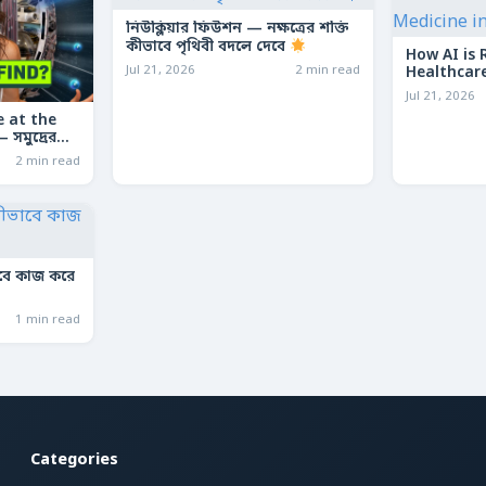
নিউক্লিয়ার ফিউশন — নক্ষত্রের শক্তি
কীভাবে পৃথিবী বদলে দেবে
How AI is 
Jul 21, 2026
2 min read
Healthcare
Medicine 
Jul 21, 2026
 at the
সমুদ্রের
কার মেশিন
2 min read
াবে কাজ করে
1 min read
Categories