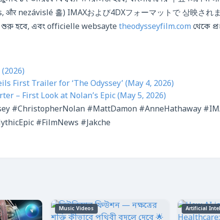
mas, और nezávislé 홀) IMAXおよび4DXフォーマットで 상映されます।
শুরু হবে, এবং officielle websayte
theodysseyfilm.com
থেকে প্
 (2026)
ls First Trailer for ‘The Odyssey’ (May 4, 2026)
er – First Look at Nolan’s Epic (May 5, 2026)
ssey #ChristopherNolan #MattDamon #AnneHathaway #IMA
thicEpic #FilmNews #Jakche
Music Videos
Artificial Int