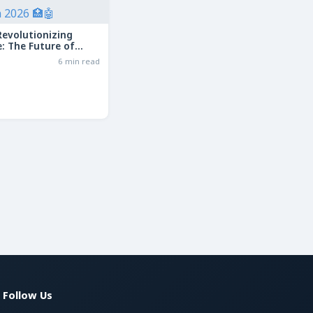
Revolutionizing
: The Future of
in 2026
6 min read
Follow Us