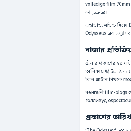
volledige film 70mm IMAX फ
की تفاصيل।
এছাড়াও, সাউন্ড মিক্সে D
Odyss
বাজার প্রতিক্র
ট্রেলার প্রকাশের ২৪ ঘন্টার মধ্যে YouTube-এ ৪.২
তালিকায় 탑 5に入っている
কিন্তু প্রাচীন মিথকে
বенгаলি film-blogs যে
голливуд espectácul
প্রকাশের তারিখ
‘The Odyssey’ ২০২৬ জু