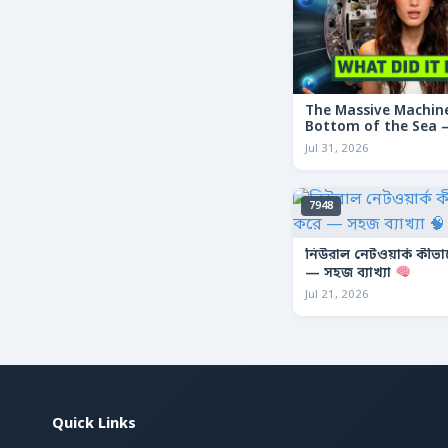
The Massive Machine
Bottom of the Sea — 
তলদেশে লুকানো দৈত্যা
Jul 31, 2026
7948
নিউরাল নেটওয়ার্ক কীভ
— সহজ ব্যাখ্যা
Jul 21, 2026
Quick Links