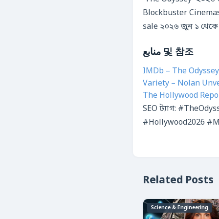
Blockbuster Cine
sale ২০২৬ জুন ১ থেকে 
منابع 및 참조
IMDb – The Odyssey
Variety – Nolan Unvei
The Hollywood Report
SEO ট্যাগ: #TheOdy
#Hollywood2026 #My
Related Posts
Science & Engineering