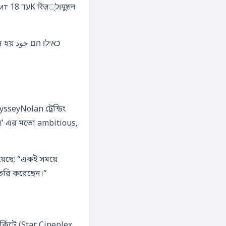
यूशन
כאילו
’ এর মতো ambitious,
়েছে: “একই সময়ে
ৈরি করেছেন।”
্কিটে (Star Cineplex,