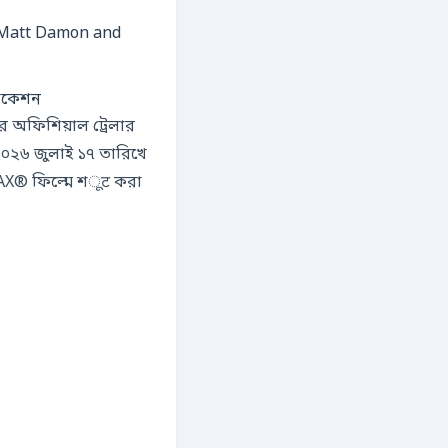
লোকেশন
 অফিশিয়াল ট্রেলার
২০২৬ জুলাই ১৭ তারিখে
IMAX® ফিল্মে শूट করা