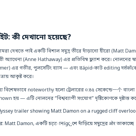
াইট: কী দেখানো হয়েছে?
আমরা দেখতে পাই একটি বিশাল সমুদ্র তীরে দাঁড়ানো হীরো (Matt Da
 অ্যাথেনা (Anne Hathaway) এর প্রতিবিম্ব ফ্ল্যাশ করে। নোলনের স্ব
mer) এর গভীর, পুলসেটিং ব্যাস — এবং রápid‑কাট editing দर्शकों
ায় আকৃষ্ট করে।
য বিশেষভাবে noteworthy হলো ট্রেলারের ০:৪৫ সেকেন্ডে一个 বাংলা গ
hown হয় — এটি নোলনের “বিশ্বব্যাপী সংযোগ” দৃষ্টিকোণকে দৃষ্টান্ত ক
র: Matt Damon, একটি চट्टানíg্রেশে দাঁড়িয়ে সমুদ্রের ओर তাকাচ্ছে