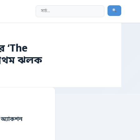
র ‘The
প্রথম ঝলক
 অ্যাকশন