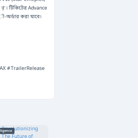
 টিকিটের Advance
রी-অর্ডার করা যাবে।
X #TrailerRelease
elligence