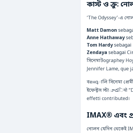
কাস্ট ও ক্রু: নো
‘The Odyssey’-এ নোল
Matt Damon
sebaga
Anne Hathaway
seb
Tom Hardy
sebagai 
Zendaya
sebagai Ci
সিনেমাটographey Hoy
Jennifer Lame, que 
বенգালি সিনেমা প্রেমী
ইফেক্টস স্ট্যూడियो “D
effetti contributed।
IMAX® এবং প্র
নোলন যেদিন থেকেই IMAX-