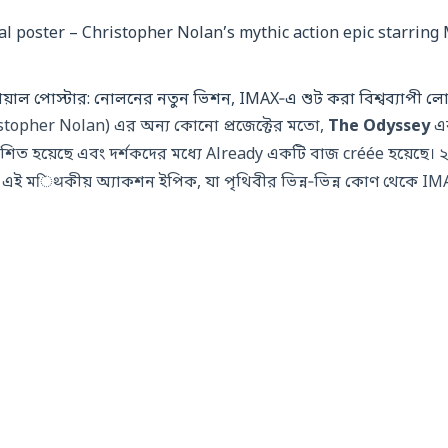
়াল পোস্টার: নোলনের নতুন ভিশন, IMAX‑এ শুট করা বিশ্বব্যাপী 
istopher Nolan) এর অন্য কোনো প্রজেক্টের মতো,
The Odyssey
এর
ত হয়েছে এবং দর্শকদের মধ্যে Already একটি বাজ créée হয়েছে। 
্ছে এই মिथকীয় অ্যাকশন ইপিক, যা পৃথিবীর ভিন্ন‑ভিন্ন কোণ থেকে 