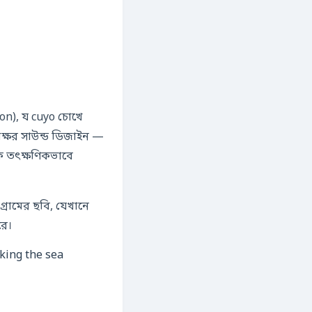
mon), য cuyo চোখে
াক্ষর সাউন্ড ডিজাইন —
কে তৎক্ষণিকভাবে
্রামের ছবি, যেখানে
রে।