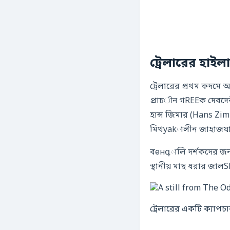
ট্রেলারের হাইল
ট্রেলারের প্রথম কদমে 
প্রাচीन গREEক দেবদেবী
হান্স জিমার (Hans Zim
মিথyakালীন জাহাজযাত্র
বенգালি দর্শকদের জন্
স্থানীয় মাছ ধরার জালS
ট্রেলারের একটি ক্যাপচা