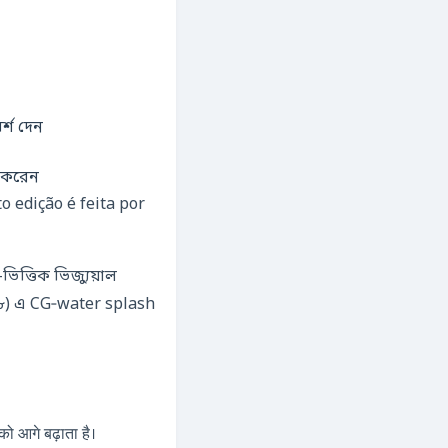
্শ দেন
 করেন
 edição é feita por
িত্তিক ভিজ্যুয়াল
:১৮) এ CG‑water splash
 आगे बढ़ाता है।