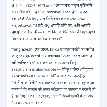
ました। 영화 비평가들은 “নোলান’র নতুন দৃষ্টিভঙ্গি”
এবং “IMAX‑এর সত্যি possível ব্যবহার” এর কথা
বল रहे हैं।Variety‑এর সিনিয়র লেখক
লিসা রোই
kirjoittavat: “এটাই শুধু একটি ছবি নয়; এটি একটি
সাংস্কৃতিক ইভেন্ট — যা প্রাচীন কাহিনীকে ভবিষ্যৎ‑মুখী
সিনেমার ভাষায় আবিষ্কার করে।”
বangladeshi ফোরামে, kilku ব্যবহারকারী “রানবীর
কাপুরের দৃঢ় occhi‑এর взгляд” এবং “তরঙ্গ‑বাজার
সাউন্ডডিজাইন” এর প্রশংসা করেছেন। কিছু
skepticism is also visible — কিছু পাঠক কৌতুহল
exprimés যে নোলান’র জটিল কাঠামো কতটুকু
“প্রাচীন কাহিনী”‑এর সহজতায় মেলবে। তবে, बहुमत का
मानना है कि नोलान की क्षमता जटिलता को स्पष्टता में बदलने की
है, इसलिए “The Odyssey” उनकी फिल्मोग्राफी में एक और
मील का पत्थर साबित होगा।