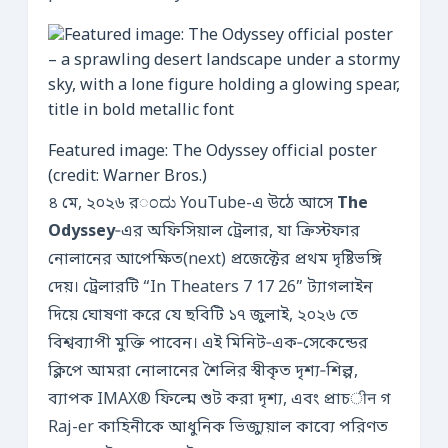
Featured image: The Odyssey official poster
(credit: Warner Bros.)
৪ মে, ২০২৬ রಂದು YouTube-এ উঠে আসে
The
Odyssey
‑এর অফিসিয়াল ট্রেলার, যা ক্রিস্টফার
নোলানের আপেক্ষিত(next) প্রজেক্টের প্রথম দৃষ্টিভঙ্গি
দেয়। ট্রেলারটি “In Theaters 7 17 26” ট্যাগলাইন
দিয়ে ঘোষণা করে যে ছবিটি ১৭ জুলাই, ২০২৬ তে
বিশ্বব্যাপী মুক্তি পাবেন। এই মিনিট‑এক‑সেকেন্ডের
ক্লিপে আমরা নোলানের শৈলির স্বীকৃত দৃশ্য‑শিল্প,
ব্যাপক IMAX® ফিল্মে শুট করা দৃশ্য, এবং প্রাচीन গ
Raj-er কাহিনীকে আধুনিক ভিজ্যুয়াল কাব্যে পরিণত