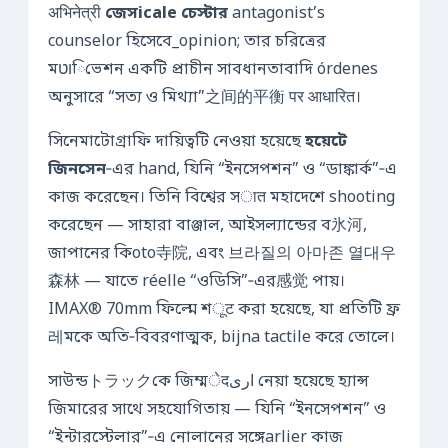
अभिनेत्री
জেসicale চেস্টার
antagonist’s
counselor হিসেবে_opinion; তার চরিত্রের
মוטিভেশন একটি প্রাচীন সাবধানতাবাদি órdenes
অনুসারে “সত্য ও মিথ্যা”之间的平衡 पर आधारित।
সিনেমাটোগ্রাফি দায়িত্বটি নেওয়া হয়েছে
হয়েটে
জিনসেন
‑এর hand, যিনি “ইনসেপশন” ও “ডাঙ্কার্ক”‑এ
কাজ করেছেন। তিনি বিশ্বের সात মহাদেশে shooting
করেছেন — সাহারা বাঞ্জাল, আইসল্যান্ডের ব氷河,
জাপানের কিoto寺院, এবং 브라질의 아마존 열대우
森林 — যাতে réelle “ওডিসি”‑এর感觉 পায়।
IMAX® 70mm ফিল্মে শूट করা হয়েছে, যা প্রতিটি ফ্র
레মকে অতি‑বিবরণাত্মক, bijna tactile করে তোলে।
সাউন্ডトラックকে জিম্মेदاری নেয়া হয়েছে হ্যান্স
জিমারের সাথে সহযোগিতায় — যিনি “ইনসেপশন” ও
“ইন্টারস্টেলার”‑এ নোলানের সঙ্গেarlier কাজ