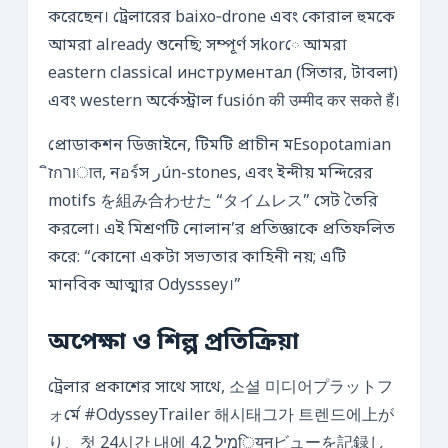
করেছেন। ট্রেলারের baixo‑drone এবং কোরাল হুমকে
আমরা already শুনেছি; সম্পূর্ণ সkorে আমরা
eastern classical инструментал (সিতার, টাবলা)
এবং western অর্কেস্ট্রাল fusión की उम्मीद कर सकते हैं।
প্রোডাকশন ডিজাইনে, টিমটি প্রাচীন মEsopotamian
זิกורात, নอร์স رún-stones, এবং ইন্দীয় মন্দিরের
motifs を組み合わせた “タイムレス” সেট তৈরি
করলো। এই মিশ্রণটি নোলান’র প্রতিজ্ঞাকে প্রতিফলিত
করে: “কোনো একটা সভ্যতার কাহিনী নয়; এটি
মানবিক আত্মার Odysssey।”
অপেক্ষা ও শিল্প প্রতিক্রিয়া
ট্রেলার প্রকাশের সাথে সাথে, 소셜 미디어プラットフ
ォর্মে #OdysseyTrailer 해시태그가 트렌드에上が
り、첫 24시간 내에 4.2 מילियनビューを記録し