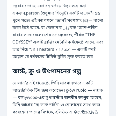
দরবার দেখায়, যেখানে স্বর্ণময় सिंहাসনে বসা
একজন.person (শুধুমাত্র সিলুেট) একটি প্রाचী গ্রন্থ
খুলে পড়ে। এই ক্যাপশনে “জ্ঞানই সর্বশস্ত্র”이라는 বাংলা
বাক্য উঠে আসে, যা নোলান’রしばরত “জ্ঞান‑শক্তি”
ধারার সাথে মেলে। শেষ ১৫ সেকেন্ডে, শীর্ষক “THE
ODYSSEY” একটি ব্রাঞ্জিং মেটালিক ইফেক্টে আসে, এবং
তার নিচে “In Theaters 7 17 26” — একটি স্পষ্ট
আহ্বান যে দर्शকদের টিকিট বুকিং দ্রুত করতে হবে।
কাস্ট, ক্রু ও উৎপাদনের গল্প
নোলান’র এই প্রজেক্টে, তিনি সাবধানভাবে একটি
আন্তর্জাতিক টিম জमा করেছেন। głów ruolo — নায়ক
— বলlywood‑এর সুপারস্টার
রানবীর কাপুর
আছেন,
যিনি আগের “দ্য ডার্ক নাইট”‑এ নোলানের সাথে কাজ
করেছেন। তাদের বিপক্ষে, হলিউড‑এ 수상歴のある