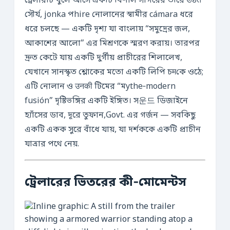
ট্রেলারটি খুলে আসে একটি বিশাল সাগরের তীরে উঠते
সৌর্য, jonka পhire নোলানের স্বামীর cámara ধরে
ধরে চলছে — একটি দৃশ্য যা বাংলায় “সমুদ্রের জল,
আকাশের আলো” এর মিশ্রণকে স্মরণ করায়। তারপর
দ্রুত কেটে যায় একটি দুর্গীয় প্রাচীরের শিলালেখ,
যেখানে সানস্কৃত শ্লোকের মতো একটি লিপি চमকে ওঠে;
এটি নোলান ও उनकी টিমের “মythe‑modern
fusión” দৃষ্টিভঙ্গির একটি ইঙ্গিত। স운드 ডিজাইনে
হ্যাঁসের ডাব, দূরে তুফান,Govt. এর গর্জন — সবকিছু
একটি একক সুরে বাঁধে যায়, যা দর্শককে একটি প্রাচীন
যাত্রার পথে নেয়.
ট্রেলারের ভিতরের কী‑মোমেন্টস