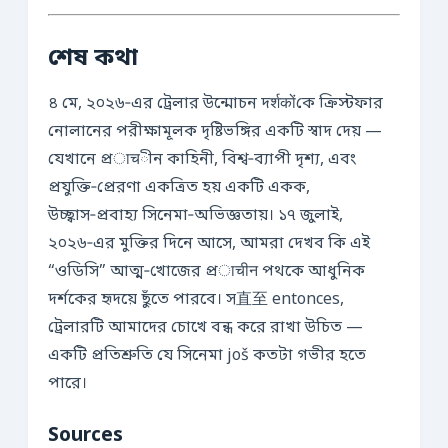
শেষ কথা
৪ মে, ২০২৬‑এর ট্রেলার উন্মোচন দर्शकोंকে ক্রিস্টফার
নোলানের পরীক্ষামূলক দৃষ্টিভঙ্গির একটি স্বাদ দেয় —
যেখানে প্রाचীন কাহিনী, বিশ্ব‑ব্যাপী দৃশ্য, এবং
প্রযুক্তি‑প্রেরণা একত্রিত হয় একটি একক,
উচ্ছ্বাস‑প্রবাহ্য সিনেমা‑অভিজ্ঞতায়। ১৭ জুলাই,
২০২৬‑এর মুক্তির দিনে আসে, আমরা দেখব কি এই
“ওডিসি” আত্ম‑খোজের প্রाचीन পথকে আধুনিক
দর্শকের হৃদয়ে ছুঁতে পারবে। স直至 entonces,
ট্রেলারটি আমাদের চোখে বন্ধ করে রাখা উচিত —
একটি প্রতিশ্রুতি যে সিনেমা još কতটা গভীর হতে
পারে।
Sources