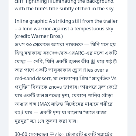
Inline graphic: A striking still from the trailer
– a lone warrior against a tempestuous sky
(credit: Warner Bros.)
প্রথম ৩০ সেকেন্ডে আমরা নায়ককে — যিনি মনে হয়
হিন্দু মহাকাব্য
মহाभারত
‑এরARC‑এর মতো একটি
যোদ্ধা — দেখি, যিনি একটি জ্বলন্ত তীর 활 ধরে খड़े हैं।
তার পাশে একটি ভালুকাকার ড্রোন flies over a
red‑sand desert, যা নোলানের প্রিয় “প্রাকৃতিক Vs
প্রযুক্তি” বিষয়কে znovu জাগায়। তারপরে দ্রুত কেটে
যায় একটি জলপ্রপতের দৃশ্য, যেখানে পানির বোঁড়া
ভাঙার শব্দ IMAX সাউন্ড সিস্টেমের মাধ্যমে শরীরে
বaji যায় — একটি দৃশ্য যা বাংলায় “জলে বাজা
মুরমুর” সנותনে তুলনা করা যায়।
30‑60 সেকেন্ডের 구간ে, ট্রেলারটি একটি সম্রাটের