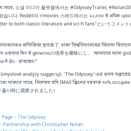
র সাথে সাথে, 소셜 미디어 플랫폼에서는 #OdysseyTrailer, #Nolan2
. Reddit의 r/movies 스레드에서는 ১২,০০০ से अधिक upvo
ve letter to both classic literature and sci‑fi fans
োচকদেরও প্রতিক্রিয়া দ্রুত来了: ঢাকা বিশ্ববিদ্যালয়ের সিনেমা বিভা
ান একবার फिर से génerosの境界を曖昧にし、 আমাদের মতো glob
a में 묶ে রাখছেন।”
růmyslové analýzy suggerují, ‘The Odyssey’‑এর প্রথম সপ্তাহের
্যে থাকতে পারে, বিশেষত যদি IMAX স্ক্রিনের দরখাস্ত ৭০% occupée থ
rk’ के 출시時に观察されました।
l Page – The Odyssey
– Partnership with Christopher Nolan