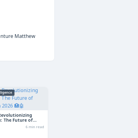
enture
Matthew
elligence
Revolutionizing
: The Future of
in 2026
6 min read