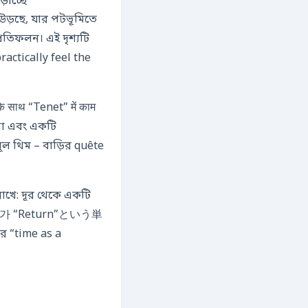
়াচ্ছে
উড়ছে, যার পটভূমিতে
রতিফলন। এই দৃশ্যটি
ractically feel the
े साथ “Tenet” में काम
শা এবং একটি
ূল থিম – বাড়ির quête
াখে: দূর থেকে একটি
 “Return”という単
 “time as a