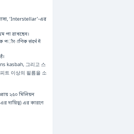
সা, ‘Interstellar’‑এর
থম পা রাখছেন।
 পौरাণিক संदर्भ में
षमता रखता है।
 kasbah, 그리고 스
 피트 이상의 필름을 소
রায় ২৫০ মিলিয়ন
র দায়িত্ব) এর কারণে