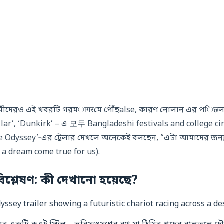
্রেমীদেরও এই খবরটি গরমागरমে পৌঁছalse, কারণ নোলান এর পिछ
tellar’, ‘Dunkirk’ – এ 모두 Bangladeshi festivals and colleg
yssey’‑এর ট্রেলার দেখলে অনেকেই বলছেন, “এটা আমাদের জন্য এ
 a dream come true for us).
‑বিশ্লেষণ: কী দেখানো হয়েছে?