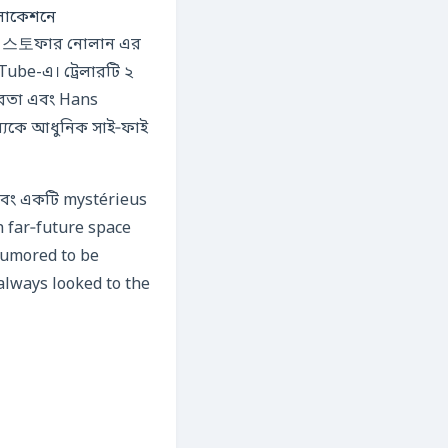
 লোকেশনে
রণ 크리스토ফার নোলান এর
ube-এ। ট্রেলারটি ২
দারতা এবং Hans
াব্যকে আধুনিক সাই‑ফাই
h far‑future space
(rumored to be
always looked to the