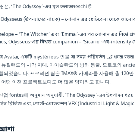
, ‘The Odyssey’‑এর মূল कलाकारeschi हैं:
 Odysseus (উপন্যাসের নায়ক) – নোলান এর ছোটবেলা থেকে ভালোবা
。
elope – ‘The Witcher’ এবং ‘Emma.’‑এর পর নোলান এর বিশ্বে প্র
s, Odysseus‑এর বিশ্বস্ত companion – ‘Sicario’‑এর-intensity কে
– Zeus‑এর Avatar, একটি mystérieus 인물 যা সময়‑পরিবর্তন کی क्
 뉴질랜드의 사막 지대, 아이슬란드의 빙하 동굴, 모로코의 anciens
되었습니다. 프로덕션 팀은 IMAX® 카메라를 사용해 총 120만
 어떤 이전 프로젝트보다도 더 많은 양이라고 합니다.
산업 fontes에 অনুমান অনুযায়ী, ‘The Odyssey’‑এর উৎপাদন খরচ প্
ুসিভ রিলিজ এবং পোস্ট‑প্রোডকশন VFX (Industrial Light & Magic এ
ং আশা