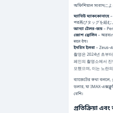
অফিশিয়াল সংবাদによると
ম্যাথিউ ম্যাককোনাহে
–
পর再びタッグを組む
আন্যা টেলর‑জয়
– Pen
জোশ ব্রোলিন
– অরবino
बदल देगा।
ইদরিস ইলবা
촬영은 2024년 초부터
페인의 촬영소에서 진행
모했으며, 이는 노란의
ব্যাজেটের কথা বললে, 
ডলার, যা IMAX‑এক্সক্ল
বেশি।
প্রতিক্রিয়া এব