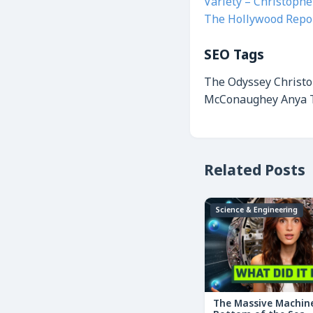
Variety – Christophe
The Hollywood Repor
SEO Tags
The Odyssey
Christ
McConaughey
Anya 
Related Posts
Science & Engineering
The Massive Machine