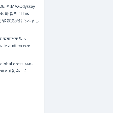
026, #IMAXOdyssey
te와 함께 “This
”というコメントが多数見受けられまし
গের অধ্যাপক Sara
ale audienceকে
.global gross ১৮০–
াকती है, जैसा कि