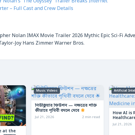
r Nolan’s ‘The Odyssey’ Trailer Breaks Internet
ter – Full Cast and Crew Details
opher Nolan
IMAX
Movie Trailer 2026
Mythic Epic
Sci-Fi Adv
Taylor-Joy
Hans Zimmer
Warner Bros.
Music Videos
Artificial Int
নিউক্লিয়ার ফিউশন — নক্ষত্রের শক্তি
কীভাবে পৃথিবী বদলে দেবে
How AI is 
Jul 21, 2026
2 min read
Healthcare
Medicine 
Jul 21, 2026
 at the