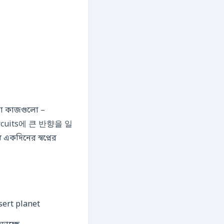
লা কাজগুলো –
e circuits에 큰 반향을 일
কদিনের স্বপ্নের