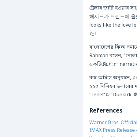
ট্রেলার জারি হওয়া
해시드가 트렌드에 올랐습니다
looks like the lo
た।
বাংলাদেশের ফিল্ম সমাল
Rahman বলেন, “নোল
একটিเดียれた narrativ
বক্স অফিস অনুমানে, p
২২০ মিলিয়ন ডলারের মধ
‘Tenet’과 ‘Dunki
References
Warner Bros. Officia
IMAX Press Release 