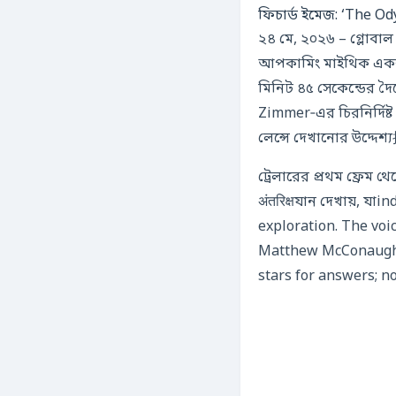
ফিচার্ড ইমেজ: ‘The Od
২৪ মে, ২০২৬ – গ্লোবা
আপকামিং মাইথিক এক
মিনিট ৪৫ সেকেন্ডের দৈ
Zimmer‑এর চিরনির্দিষ্
লেন্সে দেখানোর উদ্
ট্রেলারের প্রথম ফ্রেম থেকেই দর
अंतरिक्षযান দেখায়, 
exploration. The voi
Matthew McConaughey
stars for answers; n