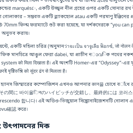
রের একটি কএই স্টিল – ভবিষ্যৎযুগের রথ যা ঠিমির গ্রহের বালুতলে দৌড
কেন্ডের marquésে, একটি উজ্জ্বল নীল গ্রহের ওপর একটি সোনার রথ 
 গোলাকার – সম্ভবত একটি ব্ল্যাকহোল atau একটি পরমাণু ইঞ্জিনের প্
 70mm ফিল্ম ফরম্যাটে শুট করা হয়েছে, যা দর্শকদেরকে “you can p
 অনুভব করায়।
্টে, একটি মহিলা চরিত্র (অনুমানว่าจะเป็น จาจูเลีย ฟ็อกซ์, जो नोलन क
োগ্রাফিক মানচিত্রে আঙুল ফেরা dabei, যা প্রাচীন নാവিক পথের নক
e system को मिला दिखाता है। এই অংশটি Homer‑এর “Odyssey”‑এর ম
ৃষ্টিভঙ্গি को सुंदर ढंग से मिलाता है।
্রে, হ্যানস জিম্মারের কম্পোজিশন এখনও আপনার कान을 চোখে বाँধে র
 धड़कन,その間に 바이올िनのハイピッチが交錯し、最終的には 코러스가
do 합니다। এই অডিও‑ভিজুয়াল সিঙ্ক্রোনাইজেশনটি নোলান এর
znovu確認 করে।
ং উৎপাদনের দিক