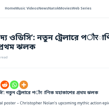
Home
Music Videos
News
Natok
Movies
Web Series
দ্য ওডিসি’: নতুন ট্রেলারে পौरা
প্রথম ঝলক
 read
সি’: নতুন ট্রেলারে পौरাণিক মহাকাশের প্রথম ঝলক