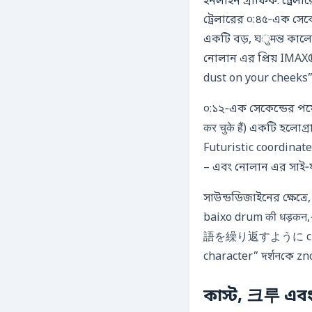
ইনলাইন গ্রাফিক: ট্রেলা
ট্রেলারের ০:৪৫‑এক সে
একটি বড়, ঘुमন্ত কালো
নোলান এর প্রিয় IMAX®
dust on your cheeks”
০:১২‑এক সেকেন্ডের পয়েন
कर चुके हैं) একটি হল
Futuristic coordinat
– এবং নোলান এর সাই‑ফাই দ
সাউন্ডডিজাইনের ক্ষেত
baixo drum की
語を繰り返すように crescen
character” দर्शनকে 
কাস্ট, 크루 এব