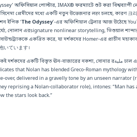
yssey’ অফিসিয়াল পোস্টার, IMAX® ফরম্যাটে শুট করা বিশ্বব্যাপী
ল সিনেমা প্রেমীদের মধ্যে একটি নতুন উত্তেজনার লहर চলছে, কা
শন ইপিক ‘
The Odyssey
’-এর অফিশিয়াল ট্রেলার আজ উঠেছে YouT
র্ঘ্যে, নোলান এরsignature nonlinear storytelling, ভিশুয়াল শান্
ট সাউন্ডট্র্যাককে একত্রিত করে, যা দর্শকদের Homer‑এর প্রাচীন মহাক
দেশ্য抱いています।
্শকদের একটি বিস্তৃত ঊন‑বাজারের নকশা, সোনার রملية ঢাল এবং একটি mystérieus
যাindicates that Nolan has blended Greco‑Roman mythology wit
ce‑over, delivered in a gravelly tone by an unseen narrator 
 reprising a Nolan‑collaborator role), intones: “Man has 
ow the stars look back.”