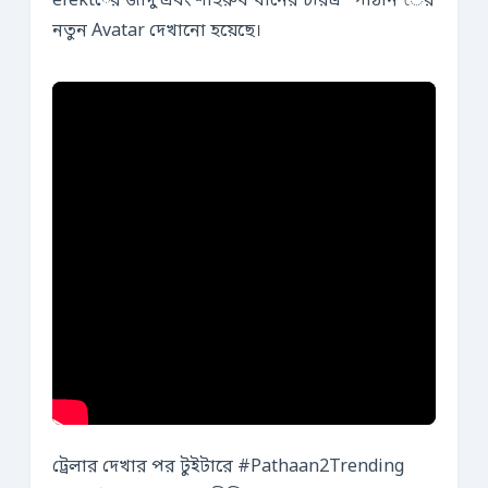
efektের জাদু এবং শাহরুখ খানের চরিত্র “পাঠান”ের
নতুন Avatar দেখানো হয়েছে।
ট্রেলার দেখার পর টুইটারে #Pathaan2Trending