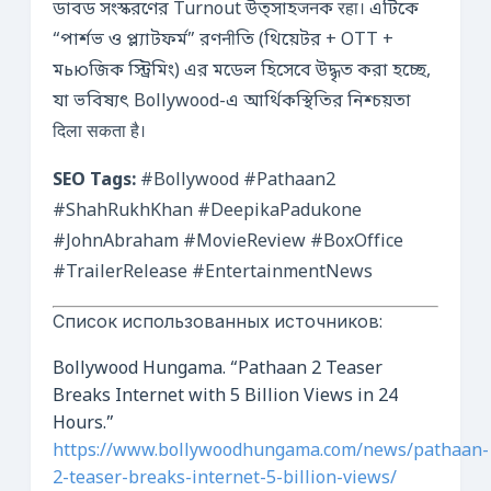
ডাবড সংস্করণের Turnout উত্সাহजनক रहा। এটিকে
“পার্শভ ও প্ল্যাটফর্ম” রণनीতি (থিয়েটর + OTT +
মьюজিক স্ট্রিমিং) এর মডেল হিসেবে উদ্ধৃত করা হচ্ছে,
যা ভবিষ্যৎ Bollywood-এ আর্থিকস্থিতির নিশ্চয়তা
दिला सकता है।
SEO Tags:
#Bollywood #Pathaan2
#ShahRukhKhan #DeepikaPadukone
#JohnAbraham #MovieReview #BoxOffice
#TrailerRelease #EntertainmentNews
Список использованных источников:
Bollywood Hungama. “Pathaan 2 Teaser
Breaks Internet with 5 Billion Views in 24
Hours.”
https://www.bollywoodhungama.com/news/pathaan-
2-teaser-breaks-internet-5-billion-views/