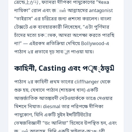
ত্রেন্ডে上がり, ফ্যানরা দীপিকা পাদুকোণের “মеха
নায়িকা” রোল এবং জான் আব্রাহমের antagonist
“ভাইরাস” এর চরিত্রের জন্য প্রশংসা করলেন। বাংলা
টেক্সটে এক ব্যবহারকারী লিখেছেন, “এটা পুর্ণিমার
চাঁদের মতো চকाचক, আমরা অপেক্ষা করতে পারছি
না!” — এইরকম প্রতিক্রিয়া দেখিয়ে Bollywood-এ
পাঠান ২র প্রভাবে দৃঢ় সাবूत পাওয়া যায়।
কাহিনী, Casting এবং পृष্ঠভূมิ
পাঠান ২র কাহিনী প্রথম ভাগের cliffhanger থেকে
শুরু হয়, যেখানে পাঠান (শাহরুখ খান) একটি
আন্তর্জাতিক আতঙ্কবদী নেটওয়ার্ককে ভাঙে দেওয়ার
মিশনে নিযাত। diesmal তার পরিপক্ষে দীপিকা
পাদুকোণ, যিনি একটি সুইস ইন্সটিটিউটের
ভেষজবিজ্ঞানী “ডr. আলিয়া” হিসেবে উপস্থিত হন, এবং
জான் আব্রাহম, যিনি একটি সাইবার-অาชারী