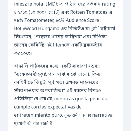
mieszта hoia। IMDb-এ পাঠান ২ের বর্তমান rating
৮.২/১০ (১০,০০০+ ভোট) এবং Rotten Tomatoes এ
৭৮% Tomatometer, ৮৫% Audience Score।
Bollywood Hungama এর রিভিউএ শ্রुतি ভট্টাচার্য
লিখেছেন, “শাহরুখ খানের কারিশমা এবং দীপিকা-
জানের কেমিস্ট্রি এই filemকে একটি ব্লকবস্টার
করতেছে।”
বাঙালি পাঠকদের মধ্যে একটি সাধারণ মন্তব্য:
“এফেক্টস উত্কৃষ্ট, গান মাঝ মাঝে ভালো, কিন্তু
কাহিনীতে কিছুটা পূর্বাগত। এখনও শাহরুখের
স্টারপাওয়ার অপরাজিত।” এই ধরনের মিশdě
প্রতিক্রিয়া দেখায় যে, mientras que la película
cumple con las expectativas de
entretenimiento puro, कुछ समीक्षक नए narrativa
प्रयोगों की चाह रखते हैं।