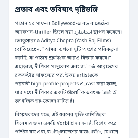
প্রভাব এবং ভবিষ্যৎ দৃষ্টিভঙ্গি
পাঠান ২র সাফল্য Bollywood-এ বড় বাজেটের
অ্যাকশন-thriller জিলে নয়া استاندارد স্থাপন করেছে।
প্রোডুসারอด Aditya Chopra (Yash Raj Films)
বোঝিয়েছেন, “আমরা এখনো দুটি অংশের পরিকল্পনা
করছি, যা পাঠান ভ্রह्मांडকে আরও বিস্তার করবে।”
এছাড়াও, দীপিকা পাদুকোণ এবং জான் আব্রাহমের
ব্লকবস্টার সাফল্যের পর, উভয় artisteকে
পরবর্তী.high-profile projects এ_cast করা হচ্ছে,
যার মধ্যে দীপিকার একটি біопিক এবং জான் کا
एक वैश्विक सह-उत्पादन शामिल है।
বিশ্লেষকদের মতে, এই ধরনের মুক্তি বাণিজ্যিক
সিনেমার জন্য একটি Vorbild बन गया है, বিশেষ করে
পশ্চিম বঙ্গ এবং বांग্লাদেশের বাজारोंে, যেখানে