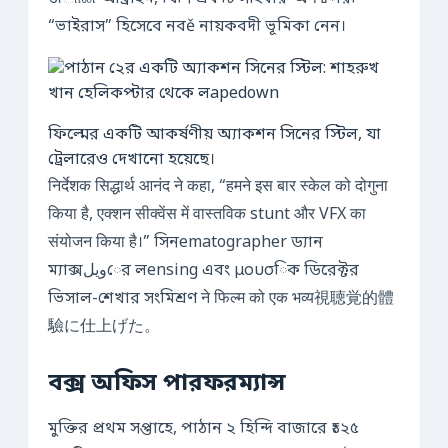
“ভাইরাস” হিসেবে নবě নায়কবদী ভূমিকা নেন।
ফিল্মের একটি আকর্ষণীয় অ্যাকশন সিনের স্টিল, যা
ট্রেলারেও দেখানো হয়েছে।
निर्देशक सिद्धार्थ आनंद ने कहा, “हमने इस बार स्केल को दोगुना
किया है, एक्शन सीक्वेंस में वास्तविक stunt और VFX का
संयोजन किया है।” সিনematographer ড্যান
ম্যাক্সويلের লensing এবং μουσিক ডিরেক্টর
ভিসাল-শেখার সংমিশ্রণ ने फिल्म को एक भव्य視聴覚的體
驗に仕上げた。
বক্স অফিস পারফরম্যান্স
মুক্তির প্রথম সপ্তাহে, পাঠান ২ হিন্দি বাজারে ₹১২৫