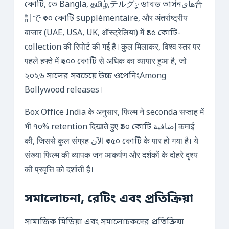
কোটি, তে Bangla, தமிழ்,テルグু ডাবড ভার্সন‌های合
計で ₹৩০ কোটি supplémentaire, और अंतर्राष्ट्रीय
बाजार (UAE, USA, UK, ऑस्ट्रेलिया) में ₹৪৫ কোটি-
collection की रिपोर्ट की गई है। कुल मिलाकर, विश्व स्तर पर
पहले हफ्ते में ₹২০০ কোটি से अधिक का व्यापार हुआ है, जो
২০২৬ সালের সবচেয়ে উচ্চ ওপেনিংAmong
Bollywood releases।
Box Office India के अनुसार, फिल्म ने seconda सप्ताह में
भी ৭০% retention दिखाते हुए ₹৯০ কোটি إضافية कमाई
की, जिससे कुल संग्रह الآن ₹৩৫০ কোটি के पार हो गया है। ये
संख्या फिल्म की व्यापक जन आकर्षण और दर्शकों के दोहरे दृश्य
की प्रवृत्ति को दर्शाती है।
সমালোচনা, রেটিং এবং প্রতিক্রিয়া
সামাজিক মিডিয়া এবং সমালোচকদের প্রতিক্রিয়া