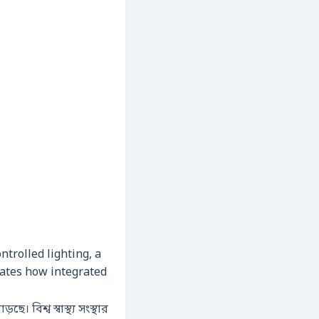
ntrolled lighting, a
trates how integrated
়ছে। বিশ্ব স্বাস্থ্য সংস্থার