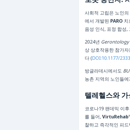
로봇 동반자: 
사회적 고립은 노인의 
에서 개발된
PARO
치
음성 인식, 표정 합성
2024년
Gerontology 
상 상호작용한 참가자는
다 (
DOI:10.1177/233
방글라데시에서도
BU
농촌 지역의 노인들에
텔레헬스와 가
코로나19 팬데믹 이후 
를 들어,
VirtuRehab
찰하고 즉각적인 피드백