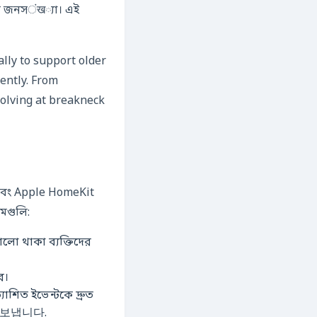
মোট জনসंख্যা। এই
ally to support older
ently. From
volving at breakneck
, এবং Apple HomeKit
মগুলি:
ালো থাকা ব্যক্তিদের
ে।
যাশিত ইভেন্টকে দ্রুত
알림을 보냅니다.