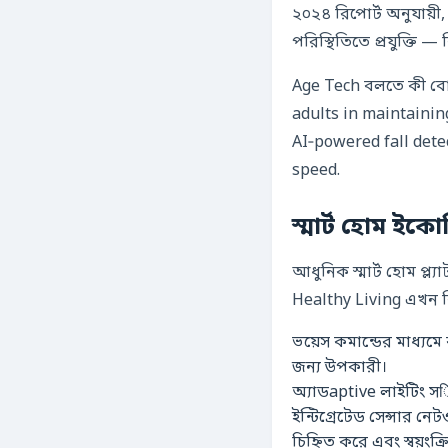
২০২৪ রিপোর্ট অনুযায়ী
পরিস্থিতিতে প্রযুক্তি 
Age Tech বলতে কী বোঝা
adults in maintainin
AI‑powered fall dete
speed.
স্মার্ট হোম ইক
আধুনিক স্মার্ট হোম প্
Healthy Living এখন বি
ভয়েস কমান্ডের মাধ্যমে
জন্য উপকারী।
অ্যাডaptive লাইটিং সि
ইন্টিগ্রেটেড সেন্সার ন
চিহ্নিত করে এবং স্বয