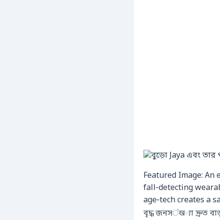
Featured Image: An e
fall‑detecting weara
age‑tech creates a 
বৃদ্ধ জনসंख্যা দ্রুত ব