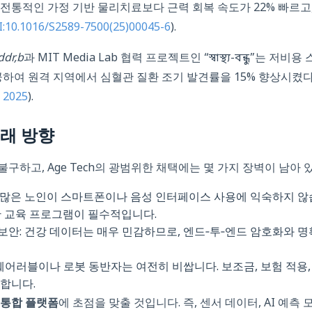
전통적인 가정 기반 물리치료보다 근력 회복 속도가 22% 빠르고
:10.1016/S2589-7500(25)00045-6
).
ddr,b
과 MIT Media Lab 협력 프로젝트인 “স্বাস্থ্য-বন্ধু”는
공하여 원격 지역에서 심혈관 질환 조기 발견률을 15% 향상시
h 2025
).
래 방향
구하고, Age Tech의 광범위한 채택에는 몇 가지 장벽이 남아 
: 많은 노인이 스마트폰이나 음성 인터페이스 사용에 익숙하지 않
반 교육 프로그램이 필수적입니다.
안: 건강 데이터는 매우 민감하므로, 엔드‑투‑엔드 암호화와 
 웨어러블이나 로봇 동반자는 여전히 비쌉니다. 보조금, 보험 적용
합니다.
통합 플랫폼
에 초점을 맞출 것입니다. 즉, 센서 데이터, AI 예측 