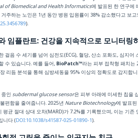
al of Biomedical and Health Informatics
에 발표된 한 연구에 
 거주하는 노인은 1년 동안 병원 입원률이 38% 감소했다고 보
025.3456789
).
 임플란트: 건강을 지속적으로 모니터링
 걸음 수 세기를 넘어 심전도(ECG), 혈당, 산소 포화도, 심지어
 수 있습니다. 예를 들어,
BioPatch™
라는 피부 접착형 패치는 2
장 리듬 분석을 통해 심방세동을 95% 이상의 정확도로 감지합니다
발 중인
subdermal glucose sensor
은 피부 아래에 미세한 칩을 
불편함을 줄여줍니다. 2025년
Nature Biotechnology
에 발표된
시 평균 절대 상대 오차(MARD)가 7.2%를 기록했으며, 이는 기존
입니다 (
DOI:10.1038/s41587-025-01890-1
).