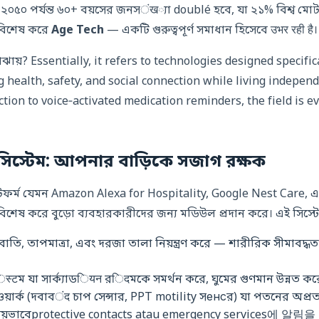
, ২০৫০ পর্যন্ত ৬০+ বয়সের জনসंख্যা doublé হবে, যা ২১% বিশ্ব 
— বিশেষ করে
Age Tech
— একটি গুরুত্বপূর্ণ সমাধান হিসেবে उभर रही है।
য়? Essentially, it refers to technologies designed specific
g health, safety, and social connection while living independ
ction to voice‑activated medication reminders, the field is e
োসিস্টেম: আপনার বাড়িকে সজাগ রক্ষক
ল্যাটফর্ম যেমন Amazon Alexa for Hospitality, Google Nest Care
শেষ করে বুড়ো ব্যবহারকারীদের জন্য মডিউল প্রদান করে। এই সিস্টে
 বাতি, তাপমাত্রা, এবং দরজা তালা নিয়ন্ত্রণ করে — শারীরিক সীমাবদ্ধত
स्टম যা সার্ক্যাডियन রिदমকে সমর্থন করে, ঘুমের গুণমান উন্নত কর
েটওয়ার্ক (দবাবंद চাপ সেন্সার, PPT motility সенсর) যা পতনের অপ্রত্
়ংক্রিয়ভাবেprotective contacts atau emergency services에 