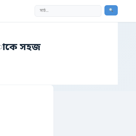
়ापাকে সহজ