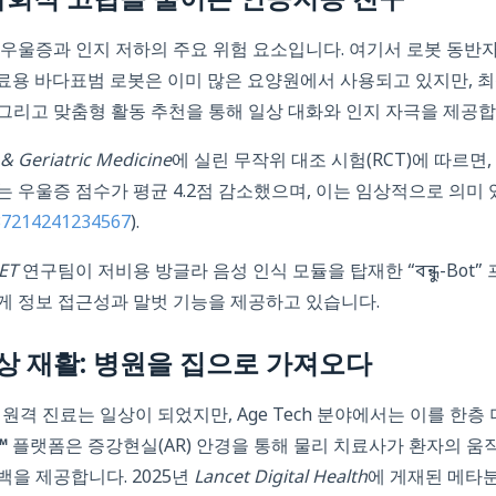
사회적 고립을 줄이는 인공지능 친구
우울증과 인지 저하의 주요 위험 요소입니다. 여기서 로봇 동반
료용 바다표범 로봇은 이미 많은 요양원에서 사용되고 있지만, 
, 그리고 맞춤형 활동 추천을 통해 일상 대화와 인지 자극을 제공합
& Geriatric Medicine
에 실린 무작위 대조 시험(RCT)에 따르면, E
 우울증 점수가 평균 4.2점 감소했으며, 이는 임상적으로 의미
37214241234567
).
ET
연구팀이 저비용 방글라 음성 인식 모듈을 탑재한 “বন্ধু-Bo
게 정보 접근성과 말벗 기능을 제공하고 있습니다.
상 재활: 병원을 집으로 가져오다
원격 진료는 일상이 되었지만, Age Tech 분야에서는 이를 한층
™
플랫폼은 증강현실(AR) 안경을 통해 물리 치료사가 환자의 움
을 제공합니다. 2025년
Lancet Digital Health
에 게재된 메타분