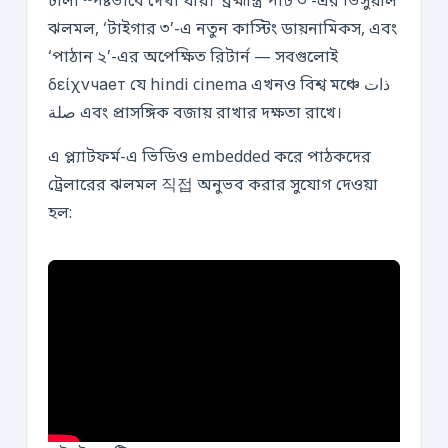
ঢালা স্পষ্টভাবে দেখা যায়। ‘ব্রহ্মাস্ত্র পার্ট ৩’-এর ভিসুয়াল
ঝলমল, ‘টাইগার ৩’-এ নতুন কাস্টিং ডায়নামিকস, এবং
‘পাঠান ২’-এর অপেক্ষিত রিটার্ন — সবগুলোই
δείχνчает যে hindi cinema এখনও বিশ্ব মঞ্চে ذات
صلة এবং প্রাসঙ্গিক বজায় রাখার দক্ষতা রাখে।
এ প্ল্যাটফর্ম-এ ভিডিও embedded করে পাঠকদের
ট্রেলারের ঝলমল 직접 অনুভব করার সুযোগ দেওয়া
হল: