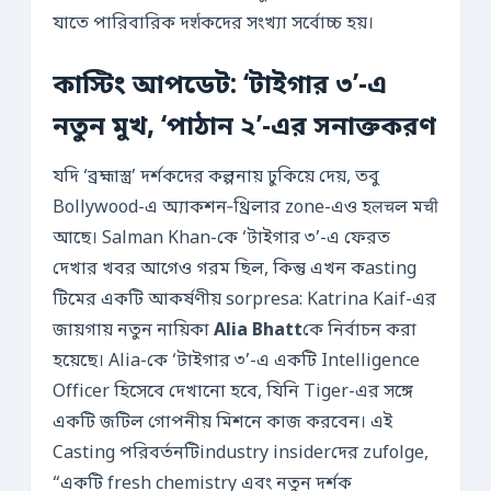
যাতে পারিবারিক দर्शকদের সংখ্যা সর্বোচ্চ হয়।
কাস্টিং আপডেট: ‘টাইগার ৩’-এ
নতুন মুখ, ‘পাঠান ২’-এর সনাক্তকরণ
যদি ‘ব্রহ্মাস্ত্র’ দর্শকদের কল্পনায় ঢুকিয়ে দেয়, তবু
Bollywood-এ অ্যাকশন‑থ্রিলার zone-এও হलचল মची
আছে। Salman Khan-কে ‘টাইগার ৩’-এ ফেরত
দেখার খবর আগেও গরম ছিল, কিন্তু এখন কasting
টিমের একটি আকর্ষণীয় sorpresa: Katrina Kaif-এর
জায়গায় নতুন নায়িকা
Alia Bhatt
কে নির্বাচন করা
হয়েছে। Alia-কে ‘টাইগার ৩’-এ একটি Intelligence
Officer হিসেবে দেখানো হবে, যিনি Tiger-এর সঙ্গে
একটি জটিল গোপনীয় মিশনে কাজ করবেন। এই
Casting পরিবর্তনটিindustry insiderদের zufolge,
“একটি fresh chemistry এবং নতুন দর্শক