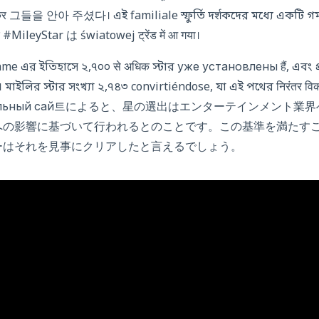
 그들을 안아 주셨다। এই familiale স্ফুর্তি দर्शকদের মধ্যে একটি গমন
र #MileyStar は światowej ट्रेंड में आ गया।
e এর ইতিহাসে ২,৭০০ से अधिक স্টার уже установлены हैं, এবং প্
фициальный сай트によると、星の選出はエンターテインメン
への影響に基づいて行われるとのことです。この基準を満たす
ーはそれを見事にクリアしたと言えるでしょう。