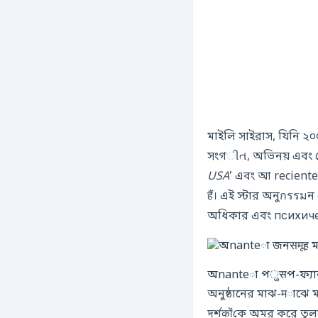
মাইলি সাইরাস, যিনি ২০০৬
সংগીત, অভিনয় এবং সোশ
USA
’ এবং আ reciente
हैं। এই স্টার অনুกรรม
অধিকার এবং психиче
অnanteা পुसপ-ফ্যান ম
অনুষ্ঠানের মাঝ-मাঝে ম
দর্শकोंকে অমর করে তুল