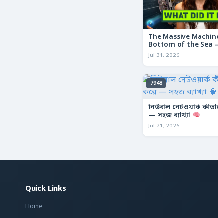
The Massive Machine
Bottom of the Sea — 
তলদেশে লুকানো দৈত্যা
Jul 31, 2026
7948
নিউরাল নেটওয়ার্ক কীভ
— সহজ ব্যাখ্যা
Jul 21, 2026
Quick Links
Home