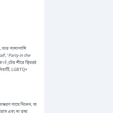
ন, তার পাশাপাশি
all
’, ‘
Party in the
ร์্টের শীরে স্থিররहे
িবার্টি, LGBTQ+
ংস্করণ গায়ে দিলেন, যা
রাস এবং মা তৃষা