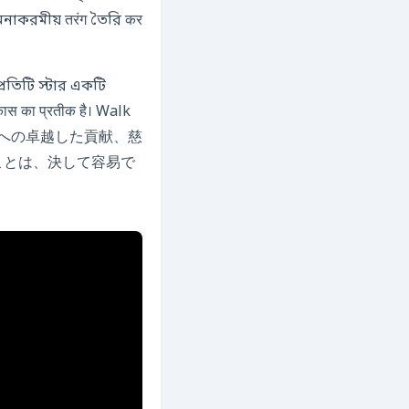
াকরমীয় तरंग তৈরি कर
রতিটি স্টার একটি
ト業界への卓越した貢献、慈
ことは、決して容易で