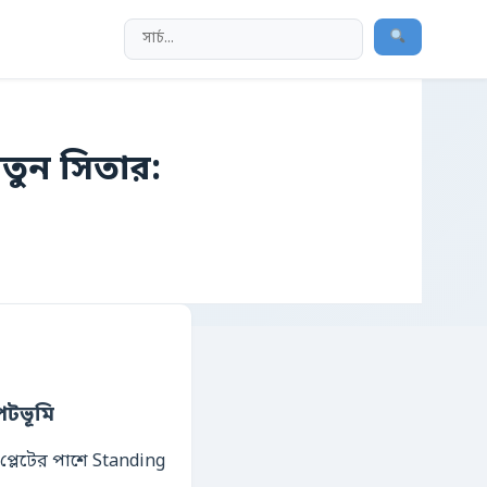
তুন সিতার:
পটভূমি