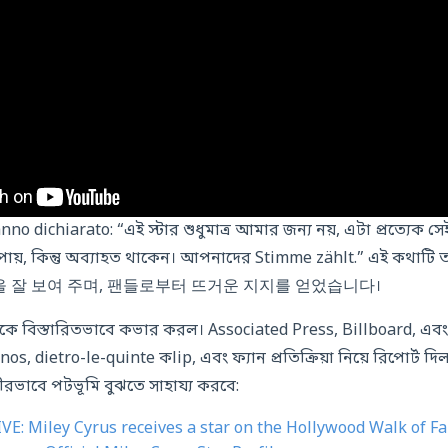
nno dichiarato: “এই স্টার শুধুমাত্র আমার জন্য নয়, এটা প্রত্যেক সেই 
ায়, কিন্তু অব্যাহত থাকেন। আপনাদের Stimme zählt.” এই কথাটি
 접근을 잘 보여 주며, 팬들로부터 뜨거운 지지를 얻었습니다।
নাকে বিস্তারিতভাবে কভার করল। Associated Press, Billboard, এবং 
enos, dietro-le-quinte কlip, এবং ফ্যান প্রতিক্রিয়া নিয়ে রিপোর্ট
াবে পটভূমি বুঝতে সাহায্য করবে:
IVE: Miley Cyrus receives a star on the Hollywood Walk of F