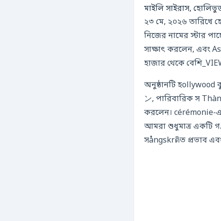
মাইলি সাইরাস, হোলিভু
২৩ মে, ২০২৬ তারিখে
নিজের নামের স্টার পা
সাক্ষাৎ করলেন, এবং A
হাজার থেকে বেশি_VIE
অনুষ্ঠানটি হollywood 
ン, পারিবারিক স Thành
করলেন। cérémonie-এর
আমরা শুধুমাত্র একটি গنائيстра না, বরং একটি সাংস্কৃতিক প্রতীককে সম্মান दे रहे हैं।” এই বক্তব্যে মাইলির
সångskrติত প্রভাব এব