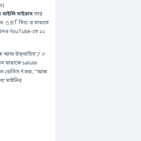
s)
ন
মাইলি সাইরাস
তার
লাইভ 스트িমিংের মাধ্যমে
 এখনও YouTube-তে ১২
া থেকে আসা উত্সাহিতファ
 যাত্রাকে salute
ল ডেভিস ने कहा, “আজ