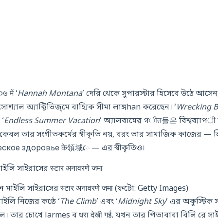
 में ‘
Hannah Montana
’ দেরি থেকে সুপারস্টার হিসেবে উঠে আসে
্যাল অ্যাক্টিভিজ্মে বাহ্যিক সীমা লাঙ্গhan করেছেন। ‘
Wrecking B
 ‘
Endless Summer Vacation
’ অ্যালবামের গीत들은 বিশ্বব্যাপी চา
ন কেবল তার সংগীতকর্মের স্বীকৃতি নয়, বরং তার সামাজিক কাজের — ল
ское здоровье के領域ে — এর স্বীকৃতিও।
াইলি সাইরাসের स्टार अनावरणे जमा (ফটো: Getty Images)
াইলি নিজের কণ্ঠে ‘
The Climb
’ এবং ‘
Midnight Sky
’ এর অকুস্টিক স
ল। তার চোখে larmes ব धरा देखी गई, যখন তার পিতাবাবা বিলি রে সাই