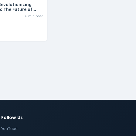
Revolutionizing
: The Future of
in 2026
6 min read
Follow Us
YouTube