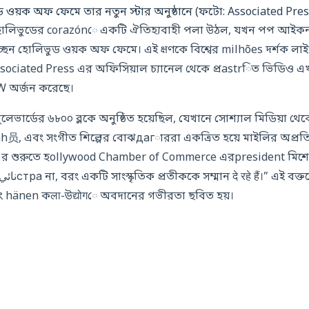
ড ওয়ক অফ ফেমে তার নতুন স্টার অনুষ্ঠানে (ফটো: Associated Pres
 হোলিভুডের corazónে একটি ঐতিহ্যবাহী পলা উঠল, যখন পপ আইক
চ্ছেন হোলিভুড ওয়ক অফ ফেমে। এই क्षণকে বিশ্বের milhões দর্শক 
ssociated Press এর অফিসিয়াল চ্যানেল থেকে প্রastrিত ভিডিও
W অর্জন করেছে।
বুলেভার্ডের ৬৮০০ ব্লকে অনুষ্ঠিত হয়েছিল, যেখানে সোশ্যাল মিডিয়
员, এবং সংগীত শিল্পের বোঝдагাররা একত্রিত হয়ে মাইলির অপ্রতিম
 শুরুতে হollywood Chamber of Commerce এরpresident মিশে
ং hänen কला-উद्योगে অবদানের গভীরতা ছবিত হয়।