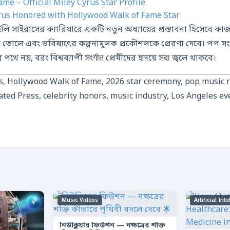
me – Official Miley Cyrus Star Profile
yrus Honored with Hollywood Walk of Fame Star
ি সাইরাসের ক্যারিয়ারে একটি নতুন অধ্যায়ের প্রস্তাবনা হিসেবে 
রে তোলে এবং ভবিষ্যৎের কল্পনামূলক প্রকৌশলকে প্রেরণা দেবে। পপ স
 পথে নয়, বরং বিশ্বব্যাপী সংगीत প্রেমীদের হৃদয়ে সदा জ্বলে থাকবে।
us, Hollywood Walk of Fame, 2026 star ceremony, pop music
ated Press, celebrity honors, music industry, Los Angeles ev
Music Videos
Artificial Int
নিউক্লিয়ার ফিউশন — নক্ষত্রের শক্তি