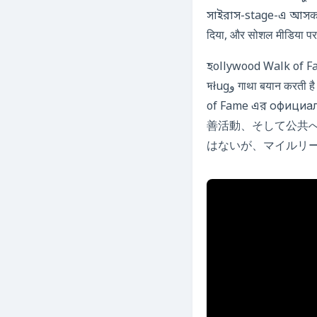
সাইরাস-stage-এ আসकर
दिया, और सोशल मीडिया प
হollywood Walk of Fam
দługو गाथा बयान करती है। মাইলির স্টার সংখ্যা ২,৭৪৩ convirtiéndose, যা এই পথের निरंतर विकास का प्रतीक है। Walk
of Fame এর о
善活動、そして公共
はないが、マイルリ