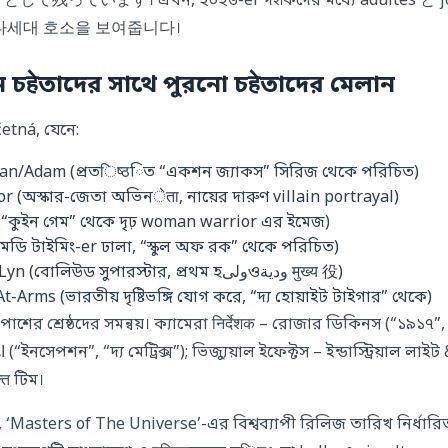
ます। এখন, ২০২৬-er দर्शকদের মধ্যে adultes と jovens উ
다세대 호소을 보여줍니다।
তুন চहेতাদের সাথে পুরনো চहेতাদের মেলান
četná, যেনে:
/Adam (প্রতिष्ठিত “একশন জ্যাকস” সিরিজ থেকে পরিচিত)
or (অস্কার-জেতা অভিনेता, নায়ের দারুণ villain portrayal)
“কুইন গেম” থেকে দৃঢ় woman warrior এর ইমেজ)
কমেডি টাইমিং-er ঢালা, “স্কুল অফ রক” থেকে পরিচিত)
আইশváর্য্যা রায় – Evil-Lyn (বোলিউড সুপারস্টার, প্রথম হولیওودية मुख्य 役)
Arms (ভারতীয় দৃষ্টিভঙ্গি যোগ করে, “দ্য হোয়াইট টাইগার” থেকে)
শের শ্রেষ্ঠদের সমন্বয়। ক্যামেরা निर्देशक – রোজার ডিকিনস (“১৯১৭”,
्त টিম।
, ‘Masters of The Universe’-এর বিশ্বব্যাপী রিলিজ তারিখ নির্ধারি