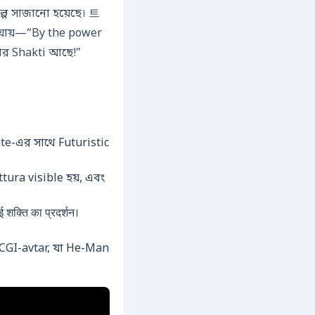
 গল্প সাজানো হয়েছে। 트
মার Shakti আছে!”
e-এর সাথে Futuristic
ura visible হয়, এবং
ति का प्रदर्शन।
c CGI-avtar, যা He-Man