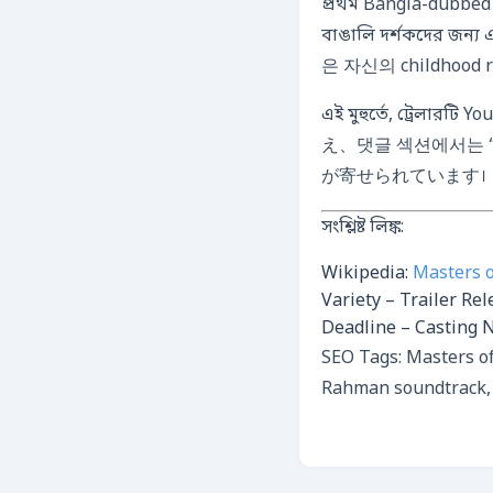
প্রথম Bangla-dubbed 
বাঙালি দর্শকদের জ
은 자신의 childhoo
এই মুহুর্তে, ট্রেলা
え、댓글 섹션에서는 “এটা আম
が寄せられています।
সংশ্লিষ্ট লিঙ্ক:
Wikipedia:
Masters o
Variety – Trailer Rel
Deadline – Casting 
SEO Tags: Masters of
Rahman soundtrack, 