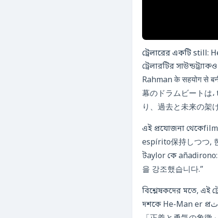
ট্রেলারটির সাউন্ডট্র্য
Rahman के सहयोग स
幕のドラムビートは، 
り、過去と未来の架
এই প্রযোজনা থেকেfilm’s director, 아담 विंगارد, interview
espírito保持しつつ, 
টaylor কে añadirono: “বенגלী观众 के लिए, 우리는 트레일र에 소량의 방글라दी 
을 강조했습니다.”
বিশ্লেষকদের মতে, এই ট
দশকে He-Man er প্রاثমিক দর্শকদের ছিল কিশোরবয়সী boys এবং girls, যাদের মনে الآن He-Man er प्रतीकは