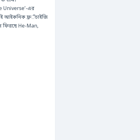
के साथ।
he Universe’-এর
এই আইকনিক ফ্রैंচাইজি
নে ফিরছে He-Man,