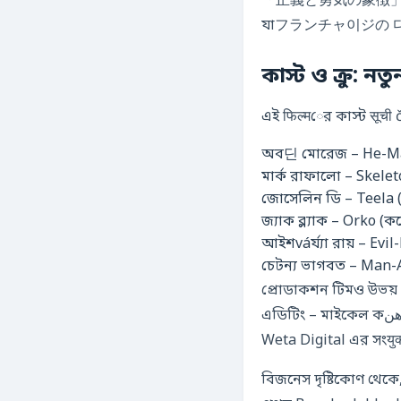
「正義と勇気の象徴」として残ってい
যাフランチャ이ジの 
কাস্ট ও ক্রু: ন
এই फिल्मের কাস্ট सूची 
অব딘 মোরেজ – He-Man
মার্ক রাফালো – Skelet
জোসেলিন ডি – Teela (
জ্যাক ব্ল্যাক – Orko (
চেটন্য ভাগবত – Man-At-
প্রোডাকশন টিমও উভয় পা
এডিটিং – মাইকেল কاهن (“ইনসেপশন”, “দ্য মেট্রিক্স”); ভিজ্যুয়াল ইফেক্টস – ইন্ডাস্ট্রিয়াল লাইট &マジック (ILM) এবং
Weta Digital এর সংयुक
বিজনেস দৃষ্টিকোণ থেকে