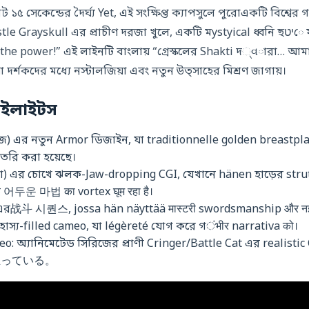
নিট ১৫ সেকেন্ডের দৈর্ঘ্য Yet, এই সংক্ষিপ্ত ক্যাপসুলে পুরোএকটি বিশ্বের
skull এর প্রাচীণ দরজা খুলে, একটি মystyical ধ্বনি ছיטে যায়—“By the power
 the power!” এই লাইনটি বাংলায় “গ্রেস্কলের Shakti দ્વারা… আ
া দর্শকদের মধ্যে নস্টালজিয়া এবং নতুন উত্সাহের মিশ্রণ জাগায়।
হাইলাইটস
এর নতুন Armor ডিজাইন, যা traditionnelle golden breastplat
তৈরি করা হয়েছে।
লো) এর চোখে ঝলক-Jaw-dropping CGI, যেখানে hänen হাড়ের strutt
어두운 마법 का vortex घूम रहा है।
র战斗 시퀀스, jossa hän näyttää मास्टरी swordsmanship और नई शक्
র হাস্য-filled cameo, যা légèreté যোগ করে গंभीर narrativa को।
o: অ্যানিমেটেড সিরিজের প্রাণী Cringer/Battle Cat এর realisti
実하게立っている。