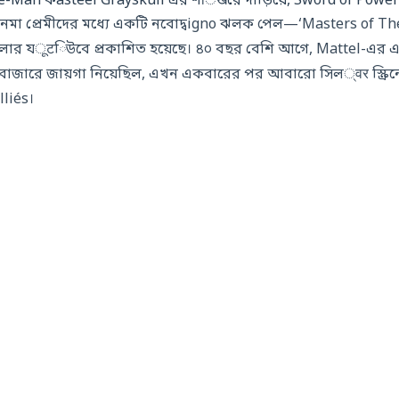
e-Man কasteel Grayskull এর শिखরে দাঁড়িয়ে, Sword of Power 
েমা প্রেমীদের মধ্যে একটি নবোদ্বigno ঝলক পেল—‘Masters of T
রেলার যूटিউবে প্রকাশিত হয়েছে। ৪০ বছর বেশি আগে, Mattel-এর 
বাজারে জায়গা নিয়েছিল, এখন একবারের পর আবারো সিল्वर স্ক্রি
liés।