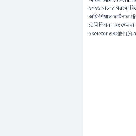
অফিশিয়াল পোস্টার: H
২০২৬ সালের গরমে, সিন
অফিশিয়াল ফাইনাল ট্
টেলিভিশন এবং খেলনা 
Skeletor এবং他们的 al