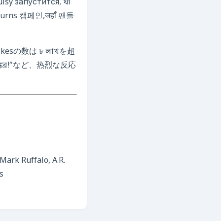
ulsy запустится, যা
turns 캠페인,जहाँ 팬들
으며,likesの数は ৮ লাখを超
া ভয়ঙ্কর!”など、热烈な反応
Mark Ruffalo, A.R.
s