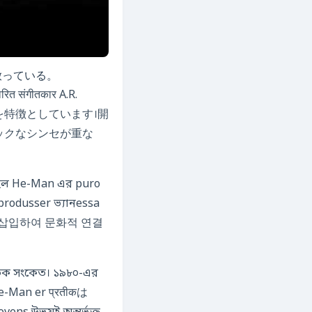
্যে চमकते हुए प्रकाशを放っている。
ित संगीतकार A.R.
thmsの融合を特徴としています।開
ロニックなシンセが重な
sser ভ্যানessa
কৃতিক সংকেত। ১৯৮০-এর