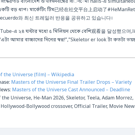
সংস্করণটি বাংলাদেশ ও पश्चिमবঙ্গের সिनেমা halls-এ simultaneo
ন্য একটি বড় ধাপ। মার্কেটিং টিম已经在社交平台上启动了#HeManRe
d recuerdo와 최신 트레일러 반응을 공유하고 있습니다।
রটি YouTube-এ ২৪ ঘন্টার মধ্যে ৫ মিলিয়ন থেকে বেশি观看을 달성했
ার বাচ্চাদের দিনের স্বপ্ন!”,”Skeletor er look টা কতট
f the Universe (film) – Wikipedia
ease:
Masters of the Universe Final Trailer Drops – Variety
News:
Masters of the Universe Cast Announced – Deadline
 the Universe, He-Man 2026, Skeletor, Teela, Adam Morrez, 
Hollywood-Bollywood crossover, Official Trailer, Movie New