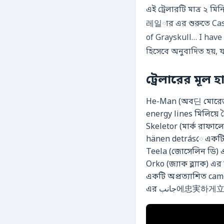
এই ট্রেলারটি মাত্র ২ মি
레일ার এর শুরুতে Castle Gray
of Grayskull… I have
হিসেবে অনুবাদিত হয়, য
ট্রেলারের মূল 
He-Man (অব딘 মোরেজ) 
energy lines মিলিয়ে 
Skeletor (মার্ক রাফা
hänen detrásে একটি 
Teela (জোসেলিন ডি) এ
Orko (জ্যাক ব্ল্যাক) এ
একটি অপ্রত্যাশিত came
এর جانب에忠