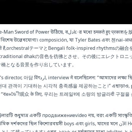
ট্রেলারের একটি still: He-Man Sword of Power উঠিয়ে, বادلের মধ
াকও বিশেষ উল্লেখযোগ্য। composición, যা Tyler Bates এবং 첸nai-आधार
े बनी है,orchestralテーマとBengali folk-inspired rhy
traditional dhakの音色を彷彿とさせ、その後にエレクト
け橋となる音景を作り出しています。
 में বলেছিলেন: “আমাদের লক্ষ্য ছিল He-Man এর puro
현대 관객이 기대하는 시각적 충족感을 제공하는こと।” এছাড়াও, produ
구절을 삽입하여 문화적 연결
্রেলারটি শুধুমাত্র একটি продвижениеvideo নয়, বরং একটি সাংস্