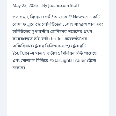
May 23, 2026
– By Jacche.com Staff
শুভ সন্ধ্যা, সিনেমা প্রেমী! আজকে E! News-এ একটি
বোমা ফूटেছে: বোলিউডের بادশাহ শাহরুখ খান এবং
হালিউডের সুপারস্টার জেনিফার লরেন্সের প্রথম
সমন্বয়প্রস্তুত সাই-ফাই thriller
স্টারলাইট
এর
অফিসিয়াল ট্রেলার রিলিজ হয়েছে। ট্রেলারটি
YouTube-এ মাত্র ২ ঘন্টায় ৫ মিলিয়ন ভিউ পায়েছে,
এবং সোশ্যাল মিডিয়ে #StarLightsTrailer ট্রেন্ডে
চলেছে।