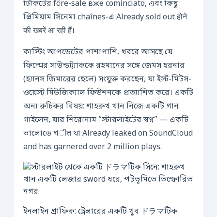
টিকিটের före-sale вже cominciato, এবং কিছু
প্রিমিয়াম সিনেমা chaînes-এ Already sold out होने
की खबरें आ रही हैं।
কাস্টিং আপডেটের পাশাপাশি, খবরে আসছে যে
ফিল্মের সাউন্ডট্র্যাককে রহমানের সঙ্গে জেমস হরনার
(হ্যানস জিমারের ছেলে) সংযুক্ত করছেন, যা ইস্ট-মিটস-
ওয়েস্ট মিউজিক্যাল ফিউশনকে প্রত্যাশিত করে। একটি
অন্য রুচিকর বিষয়: শাহরুখ খান নিজে একটি গান
গাইলেন, যার শিরোনাম “স্টারলাইটের স্বপ্ন” — একটি
ভালোডে গीत যা Already leaked on SoundCloud
and has garnered over 2 million plays.
ইনলাইন গ্রাফিক: ট্রেলারের একটি খুব ドラマটিক