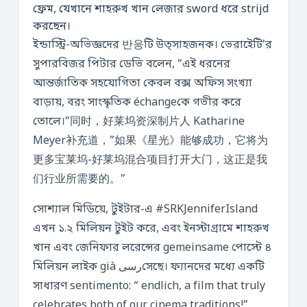
ফ্রেম, যেখানে শাহরুখ খান লেজার sword ধরে strijd
করছেন।
ইন্ডাস্ট্রি-অভিজ্ঞদের 반응টি উত্সাহজনক। ভেরাইেটি’র
সুপারবিজর পিটার ডেভি বলেন, “এই ধরনের
আন্তর্জাতিক সহযোগিতা কেবল বক্স অফিস সংখ্যা
বাড়ায়, বরং সাংস্কৃতিক échangeকে গভীর করে
তোলে।”同时，好莱坞资深制片人 Katharine
Meyer补充道，”如果《星光》能够成功，它将为
更多宝莱坞-好莱坞混合项目打开大门，这正是我
们行业所需要的。”
সোশ্যাল মিডিয়ে, টুইটার-এ #SRKJenniferIsland
এখন ১.২ মিলিয়ন টুইট করে, এবং ইনস্টাগ্রামে শাহরুখ
খান এবং জেনিফার লরেন্সের gemeinsame পোস্টে ৪
মিলিয়ন লাইক già رسیসেছে। ফ্যানদের মধ্যে একটি
সাধারণ sentimento: “ endlich, a film that truly
celebrates both of our cinema traditions!”