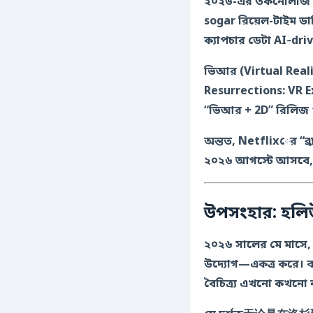
২০২৬-এর তকনোলজি ল্যান্ডস্কেپে কৃত্রিম বুদ্ধিমত্তা (AI) এখন প্র scén sceneggiá
sogar রিয়েল-টাইম ডা
ক্যাপচার ডেটা AI‑driv
ভিআর (Virtual Reali
Resurrections: VR E
“ভিআর + 2D” রিলিজ প্
অন্তত, Netflixের “ব্র্
২০২৬ আগস্টে আসবে, যা
উপসংহার: হলি
২০২৬ সালের মে মাসে,
উদ্যোগ—একত্র করে। ব
বৈচিত্র্য এখনো কখনো 