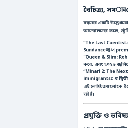
বৈচিত্র্য, সম
বছরের একটি উল্লেখযোগ
আন্দোলনের ফলে, স্টুডি
“The Last Cuentista”** (ডনি Lópe
“Queen & Slim: Rebirth”** (L
করে, এবং ২০২৬ জুলিত
“Minari 2: The Nex
immigrantsের দ্বিতীয়
এই চলচ্চিত্রগুলোকে Rot
रही है।
প্রযুক্তি ও ভবি