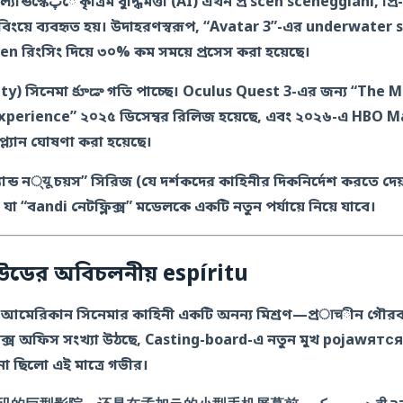
ní, প্রি-ভিজুয়ালাইজেশন এবং
বিংয়ে ব্যবহৃত হয়। উদাহরণস্বরূপ, “Avatar 3”-এর underwate
en রিংসিং দিয়ে ৩০% কম সময়ে প্রসেস করা হয়েছে।
ty) সিনেমা కూడా গতি পাচ্ছে। Oculus Quest 3-এর জন্য “The M
xperience” ২০২৫ ডিসেম্বর রিলিজ হয়েছে, এবং ২০২৬-এ HBO M
ল্যান ঘোষণা করা হয়েছে।
যান্ড ন्यू চয়স” সিরিজ (যে দর্শকদের কাহিনীর দিকনির্দেশ করতে দেয়
 “বandi নেটফ্লিক্স” মডেলকে একটি নতুন পর্যায়ে নিয়ে যাবে।
উডের অবিচলনীয় espíritu
 আমেরিকান সিনেমার কাহিনী একটি অনন্য মিশ্রণ—প্রाचীন গৌরব
ক্স অফিস সংখ্যা উঠছে, Casting-board-এ নতুন মুখ pojawятс
না ছিলো এই মাত্রে গভীর।