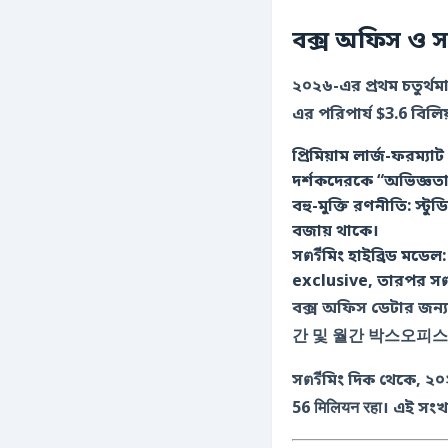
বক্স অফিস ও স
২০২৬-এর প্রথম চতুর্থমা
এর পরিপার্য $3.6 বিলি
প্রিমিয়াম লার্জ-ফরম
দর্শকদেরকে “অভিজ্ঞতা-
বহু-মুক্তি রণনীতি: স্ট
বজায় থাকে।
সตรีমিং হাইব্রিড মডেল
exclusive, তারপর সตรี
বক্স অফিস ডেটার জন্
간 및 월간 박스오피스
সตรีমিং দিক থেকে, ২
56 मिलियन रहा। এই সং