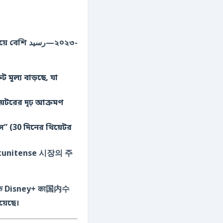
رسی—২০২৩-
মূল্য বাড়ছে, যা
য়েটরের দৃঢ় আক্রমণ
স” (30 দিনের থিয়েটর
যা statunitense 시장의 주
जबकि Disney+ का国内수
য়েছে।