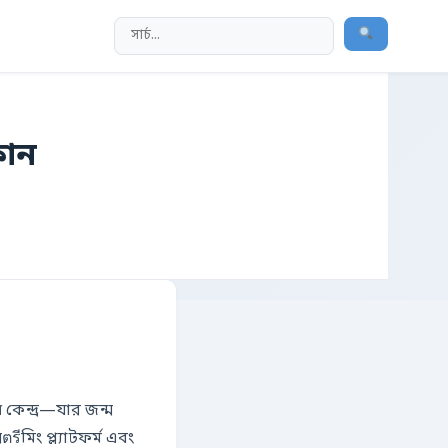
কান
েন্দ্র—যার জন্ম
মিং প্ল্যাটফর্ম এবং