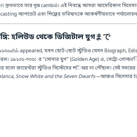
vori দ্রুতভাবে তার मुख cambió। এই নিবন্ধে আমরা আমেরিকান সিনেমার
বি, casting আপডেট এবং শিল্পের ভবিষ্যৎকে আকর্ষণীয়ভাবে পর্যালো
টিভঙ্গি: হলিউড থেকে ডিজিটাল যুগまで
১৯১০களில் appeared, যখন ছোট-ছোট স্টুডিও যেমন Biograph, Ed
 করল। ১৯২০s-৩০sের “সোনার যুগ” (Golden Age) এ, মেট্রো-গোল্ডਵিন-
সালের মতো জায়েন্টরা স্টুডিও সিস্টেমের শिखর पर পৌঁছাল। সেই সময়ে
lanca
,
Snow White and the Seven Dwarfs
—আজও সিনেমার fou