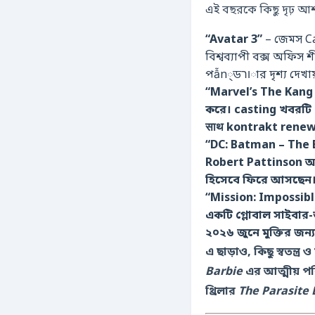
এই বছরকে কিছু দৃঢ় আশ
“Avatar 3”
– জেমস Cam
বিশ্বব্যাপী বক্স অফিস শ
পẫn্ডורার দৃশ্য দেখা
“Marvel’s The Kang
করে। casting খবরটি 
साथ kontrakt renew
“DC: Batman – The Br
Robert Pattinson আব
হিসেবে ফিরে আসছেন
“Mission: Impossib
একটি গ্লোবাল সাইবার-
২০২৬ জুনে মুক্তির জন্
Barbie
এর আত্মীয় 
থ্রিলার
The Parasite 