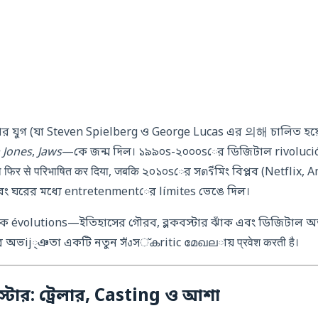
র যুগ (যা Steven Spielberg ও George Lucas এর 의해 চালিত হয়েছি
 Jones
,
Jaws
—কে জন্ম দিল। ১৯৯০s-২০০০sের ডিজিটাল rivolució
 फिर से परिभाषित कर दिया, जबकि ২০১০sের সตรีমিং বিপ্লব (Netflix,
এবং ঘরের মধ্যে entretenmentের límites ভেঙে দিল।
্রিক évolutions—ইতিহাসের গৌরব, ব্লকবস্টার ঝাঁক এবং ডিজিটাল অ
 অভij্ঞতা একটি নতুন সังস്കritic മേഖലায় प्रवेश करती है।
্টার: ট্রেলার, Casting ও আশা