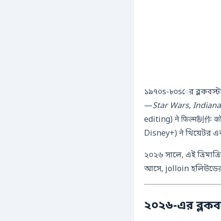
১৯৭০s-৮০sের ব্লকবস্টা
—
Star Wars
,
Indiana
editing) ने फिल्म制作 को
Disney+) ने থিয়েটর 
২০২৬ সালে, এই ত্রিমাত
আসে, jolloin হলিউডের
২০২৬-এর ব্লকবস