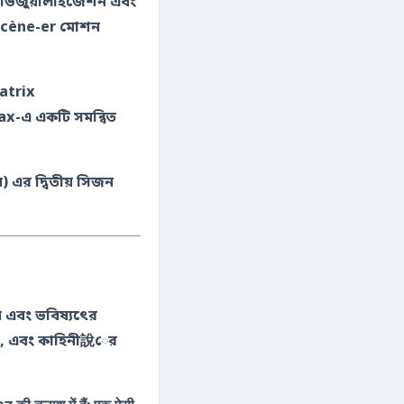
r scène-er মোশন
atrix
ax-এ একটি সমন্বিত
) এর দ্বিতীয় সিজন
 এবং ভবিষ্যৎের
я, এবং কাহিনী說ের