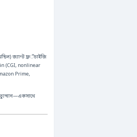
ল) জ্যাণ্ট ফ্রैंচাইজি
n (CGI, nonlinear
 Amazon Prime,
ভ্যুত্থান—একসাথে