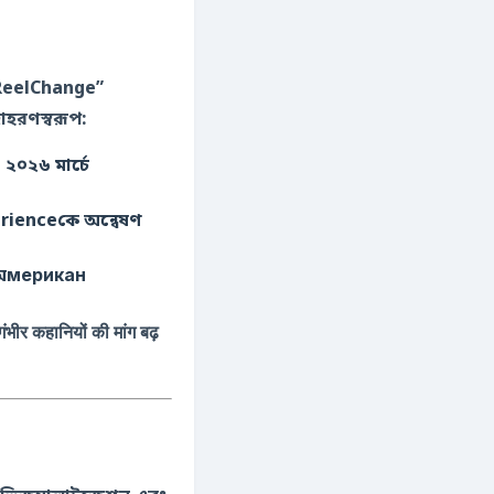
“#ReelChange”
াহরণস্বরূপ:
ন-অмерикан
 कहानियों की मांग बढ़