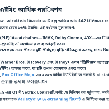
ตรีমিং: আর্থিক পরिदর্শন
সে, আমেরিকান সিনেমার মোট বক্স অফিস আয় $4.2 বিলিয়নের চেয়ে বেশি د
য়নের চেয়ে ১৬% উন্নতি। এই বর্ধনের মূল কারণ:
্যাট (PLF) সিনেমা chaînes—IMAX, Dolby Cinema, 4DX—এর টিকিট 
প্রকেন্দ্রিত” দেখানোর জন্য আকৃষ্ট করে।
ুডিওএ গরম এবং শীতের দুটি শীর্ষমুখ্য মুক্তি পরিকল্পনা করছে, যাতে থি
: Warner Bros. Discovery এবং Disney+ এখন “প্রিমিয়াম অ্যাক্সে
মিং) অফার করে, যা দুটি राजस्व স্রোতকে একত্র করে।
য,
Box Office Mojo
‑এর ২০২৬ वार्षिक रिपोर्ट देखी जा सकती है, 
 순위를 상세히 보여줍니다।
০২৬-এর Q1 में Netflix USสมาชिक数 78 मिलियन तक पहुंच गया, 
খ্যাগুলোকে
Variety’র ২০২৬-streaming রিপোর্ট
এ নিশ্চিত করা হ