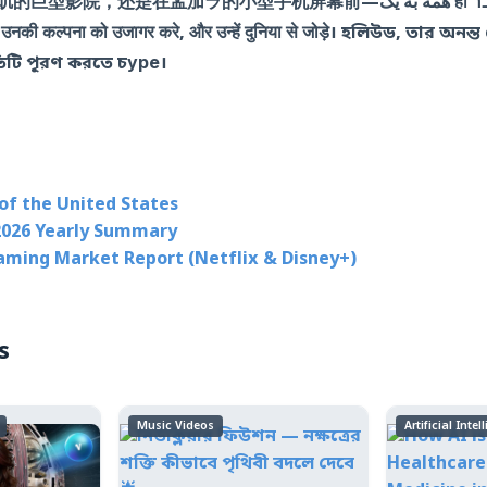
在孟加ラ的小型手机屏幕前—همه به یک ही דבר की तलाश में हैं: एक ऐसी
 उनकी कल्पना को उजागर करे, और उन्हें दुनिया से जोड़े। হলিউড, তার অন
্রুতিটি পূরণ করতে চуре।
of the United States
2026 Yearly Summary
eaming Market Report (Netflix & Disney+)
s
Music Videos
Artificial Intel