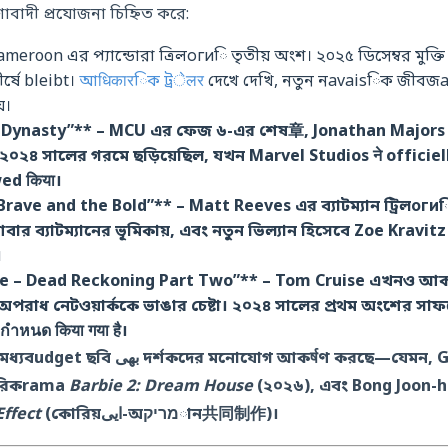
াবাদী প্রযোজনা চিহ্নিত করে:
eroon এর প্যান্ডোরা ত্রিলогиি তৃতীয় অংশ। ২০২৫ ডিসেম্বর মুক্
ীর্ষে bleibt।
আधिकारিক ট্রेलर
দেখে দেখি, নতুন নavaisিক জীবজan
য়।
 Dynasty”** – MCU এর ফেজ ৬-এর শেষ章, Jonathan Majors ক
২০২৪ সালের গরমে ছড়িয়েছিল, যখন Marvel Studios ने officie
ed किया।
ave and the Bold”** – Matt Reeves এর ব্যাটম্যান ট্রিলогиি-এর
ার ব্যাটম্যানের ভূমিকায়, এবং নতুন ভিল্যান হিসেবে Zoe Krav
।
le – Dead Reckoning Part Two”** – Tom Cruise এখনও আকাশে
অপরাধ নেটওয়ার্ককে ভাঙার চেষ্টা। ২০২৪ সালের প্রথম অংশের সা
যกำหนด किया गया है।
এ ছাড়াও, কিছু স্বতন্ত্র ও মধ্যবudget ছবি بھی দর্শকদের মনোযোগ আকर्ष
পরিকrama
Barbie 2: Dream House
(২০২৬), এবং Bong Joon-ho
Effect
(কোরিয়ایی-অמריקান共同制作)।