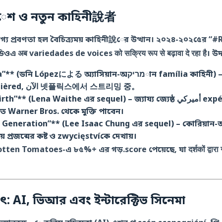
ावেশ ও নতুন কাহিনী說者
্য প্রবণতা হল বৈচিত্র্যময় কাহিনী說ের উত্থান। ২০২৪-২০২৫ের 
ওএ अब variedades de voices को सक्रिय रूप से बढ़ावा दे रहा है। উদ
zによる অ্যাসিয়ান-অמריקান família কাহিনী) – ২০২৬ মার্চে
Sundance에서 premièred, الآن 넷플릭스에서 스트리밍 중。
ena Waithe এর sequel) – জ্যায্য জ্যেষ্ঠ أميركي expérienceকে অন্বেষণ
ে Warner Bros. থেকে মুক্তি পাবেন।
t Generation”** (Lee Isaac Chung এর sequel) – কোরিয়া
 প্রজন্মের কষ্ট ও zwycięstvíকে দেখায়।
ten Tomatoes-এ ৮৫%+ এর গড়.score পেয়েছে, যা दर्शकों द्वारा गंभीर
ষ্যৎ: AI, ভিআর এবং ইন্টারেক্টিভ সিনেমা