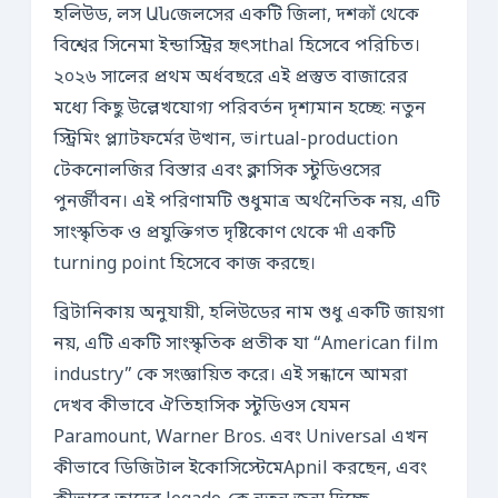
হলিউড, লস Անজেলসের একটি জিলা, দশकों থেকে
বিশ্বের সিনেমা ইন্ডাস্ট্রির হৃৎসthal হিসেবে পরিচিত।
২০২৬ সালের প্রথম অর্ধবছরে এই প্রস্তুত বাজারের
মধ্যে কিছু উল্লেখযোগ্য পরিবর্তন দৃশ্যমান হচ্ছে: নতুন
স্ট্রিমিং প্ল্যাটফর্মের উত্থান, ভirtual-production
টেকনোলজির বিস্তার এবং ক্লাসিক স্টুডিওসের
পুনর্জীবন। এই পরিণামটি শুধুমাত্র অর্থনৈতিক নয়, এটি
সাংস্কৃতিক ও প্রযুক্তিগত দৃষ্টিকোণ থেকে भी একটি
turning point হিসেবে কাজ করছে।
ব্রিটানিকায় অনুযায়ী, হলিউডের নাম শুধু একটি জায়গা
নয়, এটি একটি সাংস্কৃতিক প্রতীক যা “American film
industry” কে সংজ্ঞায়িত করে। এই সন্ধানে আমরা
দেখব কীভাবে ঐতিহাসিক স্টুডিওস যেমন
Paramount, Warner Bros. এবং Universal এখন
কীভাবে ডিজিটাল ইকোসিস্টেমেApnil করছেন, এবং