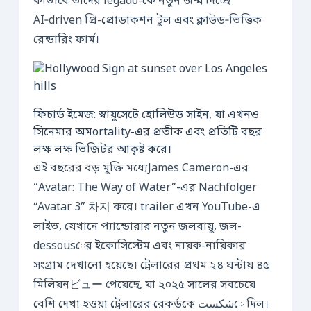
কীভাবে তাদের legado-কে নতুন জন্ম দিচ্ছে
AI‑driven প্রি-প্রোডাকশন টুল এবং ক্লাউড‑ভিত্তিক
রেন্ডারিং ফার্ম।
ফিচার্ড ইমেজ: স্নায়ুসেটে হোলিউড সাইন, যা এখনও
সিনেমার অমortality-এর প্রতীক এবং প্রতিটি বছর
লক্ষ লক্ষ ভিজিটর আকৃষ্ট করে।
এই বছরের বড় মুক্তি মধ্যেJames Cameron-এর
“Avatar: The Way of Water”-এর Nachfolger
“Avatar 3” 차지 করে। trailer এখন YouTube-এ
লাইভ, যেখানে প্যান্ডোরার নতুন জলবায়ু, জল-
dessousের ইকোসিস্টেম এবং নায়ক-নায়িকার
সংগ্রাম দেখানো হয়েছে। ট্রেলারের প্রথম ২৪ ঘন্টায় ৪৫
মিলিয়নビュー পেয়েছে, যা ২০২৫ সালের সবচেয়ে
বেশি দেখা হওয়া ট্রেলারের রেকর্ডকে شکستে দিল।