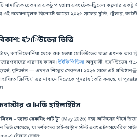
টি সামাজিক চেতনার একটু প voim এবং টেক‑ড্রিভেন কল্পনার একট
এই গবেষণামূলক রিপোর্টে আমরা ২০২৬ সালের মুক্তি, ট্রেলার, কাস্
১. ঐতিহ্য ও অবিকাশ: হולিউডের ভিত্তি
টাফ, ক্যালিফোর্নিয়া থেকে শুরু হওয়া হোলিউডের যাত্রা এখনও তার স্টু
াজারপ্রবাহের ধারণায় কায়ম।
উইকিপিডিয়া
অনুযায়ী, হולিউডের প্রاثমিক স্টুডিওস —
दर्स, यूनिवर्सल — এখনও শিল্পের মেরুদণ্ড। ২০২৬ সালে এই প্রতিষ্ঠান
ায্যিত স্ক্রিপ্টিং” এর মাধ্যমে নিজেকে পুনরায় তৈরি করছে, যা পুর
ে।
কবাস্টার ও інডি হাইলাইটস
িবল – ড্যাড রেকনিং পার্ট টু”
(May 2026) বক্স অফিসের শীর্ষে দাঁড়া
 ভিউ পেয়েছে, যা দর্শকদের হাই‑অক্টান স্টন্ট এবং এটমসফেরিক সাউন
me-এ ট্রেলার দেখুন: