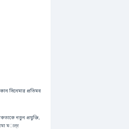
েমা মात्र