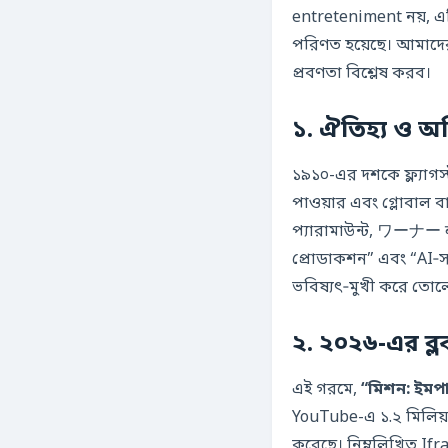
entreteniment নয়, এ
পরিণত হয়েছে। আমাদের 
প্রবণতা বিশ্লেষ করব।
১৯১০-এর দশকে ফ্ল্যাগস্
পাওয়ার এবং গ্লোবাল ব
প্যারামাউন্ট, ワーナー ब्र
প্রোডাকশন” এবং “AI‑সাহ
ভবিষ্যৎ‑মুখী করে তোল
২. ২০২৬-এর ব্ল
এই গরমে,
“মিশন: ইমপাস
YouTube-এ ১.২ মিলিয়ন
করেছে। নিম্নলিখিত Ifra