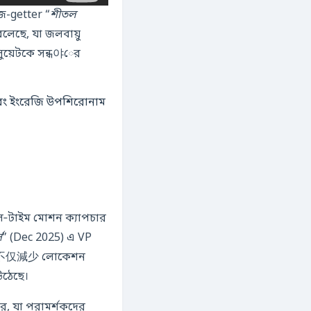
 জুটি প্রাইজ-getter “
শীতল
বলেছে, যা জলবায়ু
লুয়েটকে সন্ধ야ের
য়েল‑টাইম মোশন ক্যাপচার
স
” (Dec 2025) এ VP
ুক্তি不仅減少 লোকেশন
 উঠেছে।
ে, যা পরামর্শকদের