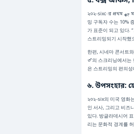
৫. বক্স অফিস, স
২০২-sixের প্রথম چھ মাসের ডেটাによると, 박스 오피스 수익은 2019년 수준의 92%까지 회복했으며, 스트리
밍 구독자 수는 10%
가 표준이 되고 있다. “
스트리밍되기 시작했으
한편, 시네마 콘서트와
৩
”의 스크리닝에서는 
은 스트리밍의 편의성
৬. উপসংহার: 
২০২-six의 미국 
인 서사, 그리고 비
있다. 방글라데시어 표현
리는 문화적 경계를 