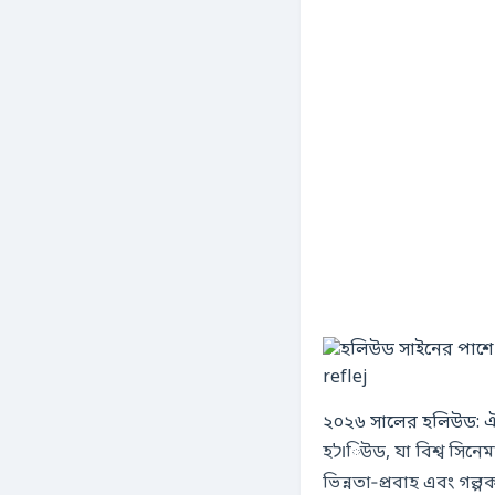
২০২৬ সালের হলিউড: ঐত
হולিউড, যা বিশ্ব সিনেমার ältesten হাব olarak পরিচিত, ২০২৬ সালে তার ঐতিহাসিক মৌলিকতাকে নতুন প্রযুক্তি,
ভিন্নতা‑প্রবাহ এবং গল