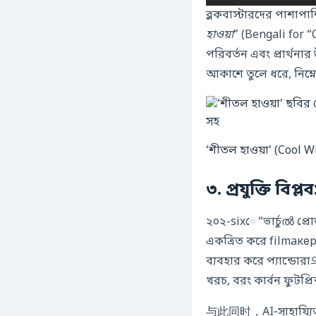
হাওয়া
” (Bengali for “
পরিবর্তন এবং প্রার্থ
আকাশে তুলে ধরে, নিম্ন
‘শীতল হাওয়া’ (Cool Wi
৩. প্রযুক্তি বিপ
২০২-sixে “ভার্চুൽ প্রো
একত্রিত করে filmaкер
ব্যবহার করে প্যান্ড
খরচ, বরং কার্বন ফুটপ্রি
与此同时，AI‑সাহায্যিত স্