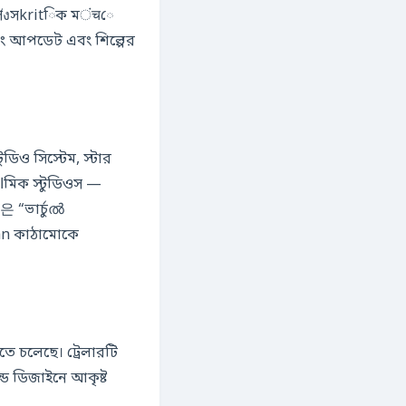
ু সังসkritিক মंचে
টিং আপডেট এবং শিল্পের
ডিও সিস্টেম, স্টার
들은 “ভার্চুൽ
atan কাঠামোকে
তে চলেছে। ট্রেলারটি
্ড ডিজাইনে আকৃষ্ট