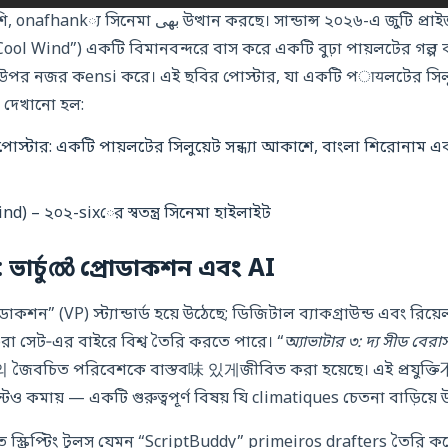
ব্লকবাস্টারদের পাশাপাশি, onafhank্য সিনেমা بھی উত্থান করছে। সান্ডান্স ২০২৬-এ
Cool Wind”) একটি বিমানবন্দরে বাস করে একটি বুঢ়া পায়লটের গল্প 
নার উপর নজর কensi করে। এই ছবির পোস্টার, যা একটি পायলটের সি
ে দেখানো হল:
nd) – ২০২-sixের স্বতন্ত্র সিনেমা হাইলাইট
্লব: ভার্চুൽ প্রোডাকশন এবং AI
ডাকশন” (VP) স্ট্যান্ডার্ড হয়ে উঠেছে; ডিজিটাল ব্যাকগ্রাউন্ড এবং রি
রা সেট‑এর বাইরে বিশ্ব তৈরি করতে পারে। “
অ্যাভাটার ৩: দ্য সীড বেরার্
োরা의 জৈবচিত পরিবেশকে বাস্তব味 있게জীবিত করা হয়েছে। এই প্রয
ন্টও কমায় — একটি গুরুত্বপূর্ণ বিষয় যি climatiques চেতনা বাড়িয়ে
ক্রিপ্টিং টুলস যেমন “ScriptBuddy” primeiros drafters তৈরি কর