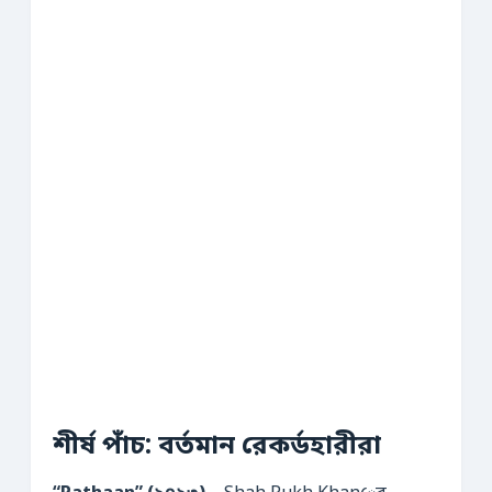
শীর্ষ পাঁচ: বর্তমান রেকর্ডহারীরা