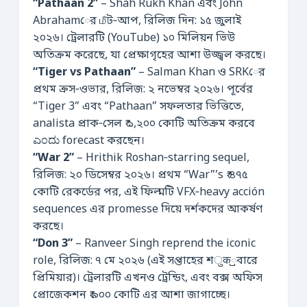
“Pathaan 2”
– Shah Rukh Khan এবং John
Abrahamের மீট‑আপ, রিলিজ দিন: ১৫ জুলাই
২০২৬। ট্রেলারটি (YouTube) ১০ মিলিয়ন ভিউ
অতিক্রম করেছে, যা প্রেক্ষাগৃহের আশা উজ্জ্বল করছে।
“Tiger vs Pathaan”
– Salman Khan ও SRKের
প্রথম ক্রস‑ওভার, রিলিজ: ২ নভেম্বর ২০২৬। পূর্বের
“Tiger 3” এবং “Pathaan” সফলতার ভিত্তিতে,
analista প্রাক‑সেল ₹ ১,২০০ কোটি অতিক্রম করবে
ಎಂದು forecast করছেন।
“War 2”
– Hrithik Roshan‑starring sequel,
রিলিজ: ২০ ডিসেম্বর ২০২৬। প্রথম “War”’s ₹ ৪৭৫
কোটি রেকর্ডের পর, এই ফিল্মটি VFX‑heavy acción
sequences এর promesse দিয়ে দর্শকদের আকর্ষণ
করছে।
“Don 3”
– Ranveer Singh reprend the iconic
role, রিলিজ: ৭ মে ২০২৬ (এই সপ্তাহের শुक্রবারে
প্রিমিয়ার)। ট্রেলারটি এখনও ট্রেন্ডিং, এবং বক্স অফিস
প্রোজেকশন ₹ ৯০০ কোটি এর আশা জাগাচ্ছে।