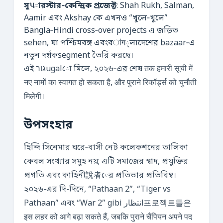
সুપারস্টার‑কেন্দ্রিক প্রজেক্ট
: Shah Rukh, Salman,
Aamir এবং Akshay কে এখনও “খুলে‑খুলে”
Bangla‑Hindi cross‑over projects এ জড়িত
sehen, যা পশ্চিমবঙ্গ এবংবांग্লাদেশের bazaar‑এ
নতুন দर्शকsegment তৈরি করছে।
এই גורugalো মিলে, ২০২৬‑এর শেষ तक हमारी सूची में
नए नामों का स्वागत हो सकता है, और पुराने रिकॉर्ड्स को चुनौती
मिलेगी।
উপসংহার
হিন্দি সিনেমার ঘরে‑বাসী নেট কলেকশনের তালিকা
কেবল সংখ্যার সমুহ নয়; এটি সমাজের স্বাদ, প্রযুক্তির
প্রগতি এবং কাহিনী說者ের প্রতিভার প্রতিবিম্ব।
২০২৬-এর দি-দিনে, “Pathaan 2”, “Tiger vs
Pathaan” এবং “War 2” gibi انتظار프로젝트들은
इस लहर को आगे बढ़ा सकते हैं, जबकि पुराने चैंपियन अपने पद