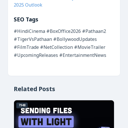
2025 Outlook
SEO Tags
#HindiCinema #BoxOffice2026 #Pathaan2
#TigerVsPathaan #BollywoodUpdates
#FilmTrade #NetCollection #MovieTrailer
#UpcomingReleases #EntertainmentNews
Related Posts
7948