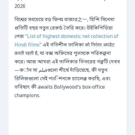
2026
বিশ্বের সবচেয়ে বড় ফিল্ম বাজার之一, হিন্দি সিনেমা
প্রতিটি বছর নতুন রেকর্ড তৈরি করে। উইকিপিডিয়া
পেজ
“List of highest domestic net collection of
Hindi films”
এই গতিশীল তালিকা को निरंतर अपडेट
करती रहती है, যা বক্স অফিসের পুলসকে পরিকল্পনা
করে। আজ আমরা এই তালিকার ভিতরের গল্পটি দেখব
—কौন সা فیلمগুলো শীর্ষে দাঁড়িয়েছে, কী নতুন
রিলিজগুলো সেই পוזিশনকে চ্যালেঞ্জ করছি, এবং
ভবিষ্যৎ কী awaits Bollywood’s box‑office
champions.