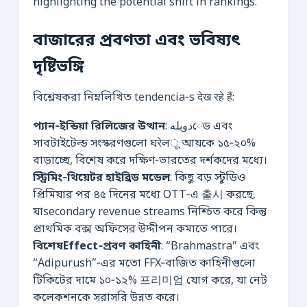
highlighting the potential shift in rankings.
বাজারের প্রবণতা এবং ভবিষ্যৎ
দৃষ্টিভঙ্গি
বিশ্লেষকরা নিম্নলিখিত tendencia‑s देख रहे हैं:
প্যান‑ইন্ডিয়া রিলিজের উত্থান
: دوبلهেড এবং
সাবটাইটেল্ড সংস্করণগুলো ঘरेলू আয়কে ১৫‑২০%
বাড়াচ্ছে, বিশেষ করে দক্ষিণ‑ভারতের দর্শকদের মধ্যে।
স্ট্রিমিং‑থিয়েটর হাইব্রিড মডেল
: কিছু বড় স্টুডিও
প্রিমিয়ার পর ৪৫ দিনের মধ্যে OTT‑এ 출시 করছে,
যাsecondary revenue streams নিশ্চিত করে কিন্তু
প্রাথমিক বক্স অফিসের উদ্দীপন কমাতে পারে।
বিশেষEffect‑প্রবণ কাহিনী
: “Brahmastra” এবং
“Adipurush”‑এর মতো FFX‑বাজিত কাহিনীগুলো
টিকিটের দামে ১০‑১২% 프리미엄 যোগ করে, যা নেট
কলেকশনকে সরাসরি উন্নত করে।