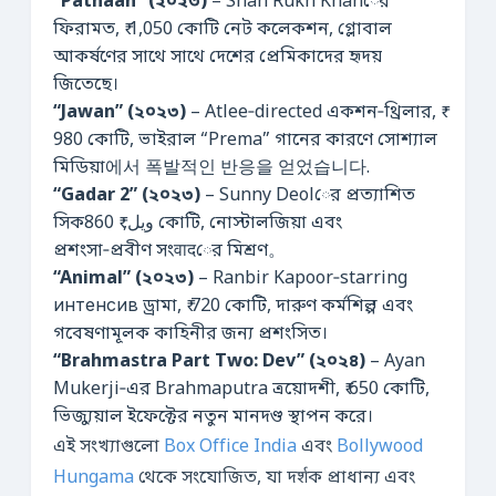
“Pathaan” (২০২৩)
– Shah Rukh Khanের
ফিরামত, ₹ 1,050 কোটি নেট কলেকশন, গ্লোবাল
আকর্ষণের সাথে সাথে দেশের প্রেমিকাদের হৃদয়
জিতেছে।
“Jawan” (২০২৩)
– Atlee‑directed একশন‑থ্রিলার, ₹
980 কোটি, ভাইরাল “Prema” গানের কারণে সোশ্যাল
মিডিয়া에서 폭발적인 반응을 얻었습니다.
“Gadar 2” (২০২৩)
– Sunny Deolের প্রত্যাশিত
সিকويل, ₹ 860 কোটি, নোস্টালজিয়া এবং
প্রশংসা‑প্রবীণ সংवादের মিশ্রণ。
“Animal” (২০২৩)
– Ranbir Kapoor‑starring
интенсив ড্রামা, ₹ 720 কোটি, দারুণ কর্মশিল্প এবং
গবেষণামূলক কাহিনীর জন্য প্রশংসিত।
“Brahmastra Part Two: Dev” (২০২৪)
– Ayan
Mukerji‑এর Brahmaputra ত্রয়োদশী, ₹ 650 কোটি,
ভিজ্যুয়াল ইফেক্টের নতুন মানদণ্ড স্থাপন করে।
এই সংখ্যাগুলো
Box Office India
এবং
Bollywood
Hungama
থেকে সংযোজিত, যা দर्शক প্রাধান্য এবং