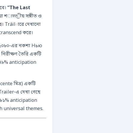
খবে।
“The Last
শास्त্রীয় সঙ্গীত ও
ে। Tráilারে দেখানো
 transcend করে।
া ২০৮০‑এর নকশা Нью
 ৭৮% anticipation
cente মিত্র) একটি
। Trailer‑এ দেখা গেছে
ি ৮১% anticipation
ith universal themes.