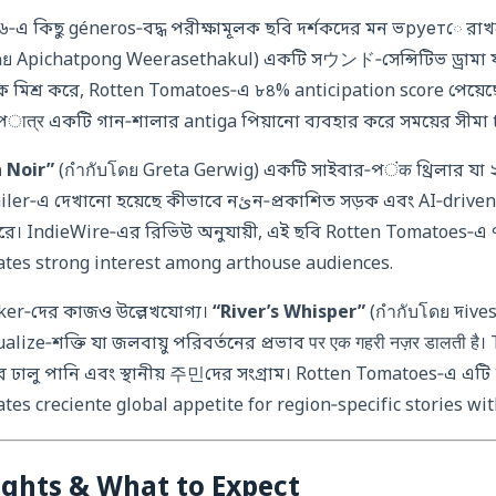
০২৬‑এ কিছু géneros‑বদ্ধ পরীক্ষামূলক ছবি দর্শকদের মন ভруетে রা
ย Apichatpong Weerasethakul) একটি সウンド‑সেন্সিটিভ ড্রামা যা 
 মিশ্র করে, Rotten Tomatoes‑এ ৮৪% anticipation score পেয়েছ
 পात्र একটি গান‑শালার antiga পিয়ানো ব্যবহার করে সময়ের সীমা
 Noir”
(กำกับโดย Greta Gerwig) একটি সাইবার‑পंक থ্রিলার য
ছে কীভাবে নئন‑প্রকাশিত সড়ক এবং AI‑driven নিরীক্ষণ তৈরি একটি
রি করে। IndieWire‑এর রিভিউ অনুযায়ী, এই ছবি Rotten Tomatoes‑এ
icates strong interest among arthouse audiences.
ker‑দের কাজও উল্লেখযোগ্য।
“River’s Whisper”
(กำกับโดย দives
visualize‑শক্তি যা জলবায়ু পরিবর্তনের প্রভাব पर एक गहरी नज़र डालती है
ীর ঢালু পানি এবং স্থানীয় 주민দের সংগ্রাম। Rotten Tomatoes‑এ এট
cates creciente global appetite for region‑specific stories w
ights & What to Expect