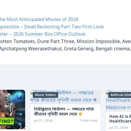
he Most Anticipated Movies of 2026
mpossible – Dead Reckoning Part Two First Look
ter – 2026 Summer Box Office Outlook
otten Tomatoes, Dune Part Three, Mission Impossible, Ave
Apichatpong Weerasethakul, Greta Gerwig, Bengali cinema, 
Music Videos
Artificial Int
নিউক্লিয়ার ফিউশন — নক্ষত্রের শক্তি
কীভাবে পৃথিবী বদলে দেবে
How AI is 
Jul 21, 2026
2 min read
Healthcare
Medicine 
Jul 21, 2026