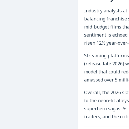
Industry analysts at
balancing franchise 
mid‑budget films that
sentiment is echoed 
risen 12% year‑over‑y
Streaming platforms a
(release late 2026) w
model that could red
amassed over 5 milli
Overall, the 2026 sl
to the neon‑lit alley
superhero sagas. As 
trailers, and the cri