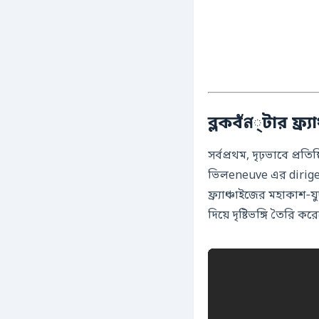
ব্লকবัส্টার ফ্র্
সর্বপ্রথম, দৃঢ়ভাবে প্র
ভিলeneuve এর diriger
ফ্র্যাঞ্চাইজের মহাকাশ
দিয়ে দৃষ্টিভঙ্গি তৈরি কর