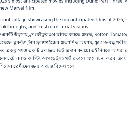
brant collage showcasing the top anticipated films of 2026, 
eakthroughs, and fresh directorial visions.
তুত, Rotten Tomatoes-এর নতুন তালিকায়
য়েছে। ব্লকবัส্টার ফ্র্যাঞ্চাইজের প্রত্যাশিত অধ্যায়, genre‑বদ্ধ পরী
‑দের প্রকল্প সমস্ত একটি একত্রিত ভিউ প্রদান করছে। এই নিবন্ধে আমরা
 করব, ট্রেলার ও কাস্টিং আপডেটসহ গভীরভাবে আলোচনা করব, এব
নেমা প্রেমীদের জন্য অত্যন্ত বিশেষ হবে।