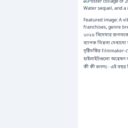
Featured image: A vi
franchises, genre br
২০২৬ সিনেমার জগতকে একটি উত্সাহپرদ কৌতুকból ভরিত করতে প্রস্
ব্যাপক ভিন্নতা দেখানো হ
দৃষ্টিভঙ্গির filmmaker
হাইলাইটগুলো অন্বেষণ
কী কী कारणে এই বছর সি