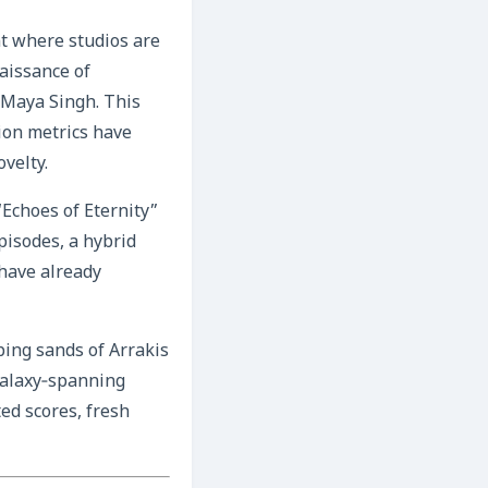
t where studios are
aissance of
t Maya Singh. This
tion metrics have
velty.
“Echoes of Eternity”
pisodes, a hybrid
 have already
ping sands of Arrakis
 galaxy‑spanning
ed scores, fresh