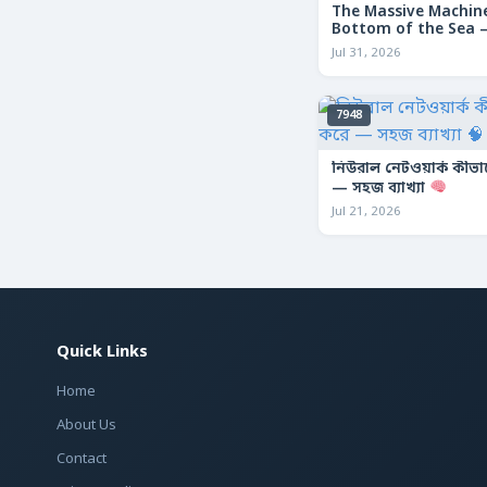
The Massive Machine
Bottom of the Sea — 
তলদেশে লুকানো দৈত্যা
Jul 31, 2026
7948
নিউরাল নেটওয়ার্ক কীভ
— সহজ ব্যাখ্যা
Jul 21, 2026
Quick Links
Home
About Us
Contact