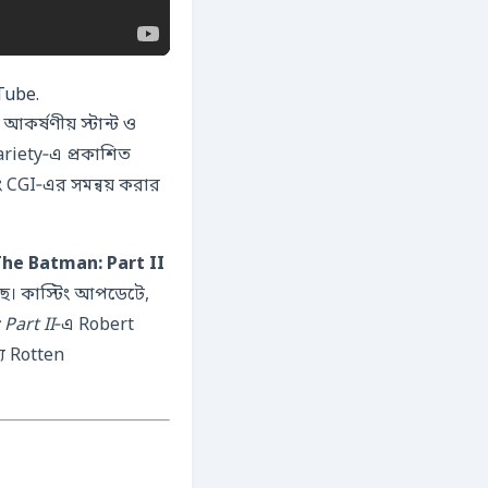
Tube.
র্ষণীয় স্টান্ট ও
ariety‑এ প্রকাশিত
 CGI‑এর সমন্বয় করার
he Batman: Part II
। কাস্টিং আপডেটে,
Part II
‑এ Robert
য Rotten