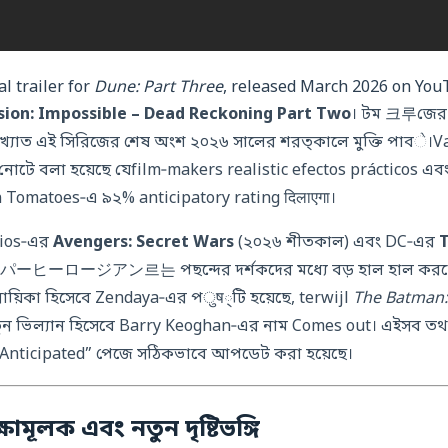
al trailer for
Dune: Part Three
, released March 2026 on You
sion: Impossible – Dead Reckoning Part Two
। টম 크루জের আক
য প্রখ্যাত এই সিরিজের শেষ অংশ ২০২৬ সালের শরত্কালে মুক্তি পাবે।V
টে বলা হয়েছে যেfilm‑makers realistic efectos prácticos এবং
en Tomatoes‑এ ৯২% anticipatory rating दिलाएगा।
dios‑এর
Avengers: Secret Wars
(২০২৬ শীতকাল) এবং DC‑এর
T
োইスーパーヒーロージアン르는 পছন্দের দর্শকদের মধ্যে বড় হাল হাল করছে
নায়িকা হিসেবে Zendaya‑এর পुष্টি হয়েছে, terwijl
The Batman: 
তুন ভিল্যান হিসেবে Barry Keoghan‑এর নাম Comes out। এইসব তথ্
nticipated” পেজে সঠিকভাবে আপডেট করা হয়েছে।
্ষামূলক এবং নতুন দৃষ্টিভঙ্গি