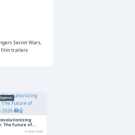
ngers Secret Wars,
film trailers
elligence
Revolutionizing
: The Future of
in 2026
6 min read