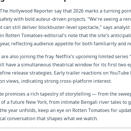
 The Hollywood Reporter say that 2026 marks a turning poin
safety with bold auteur-driven projects. “We’re seeing a ren
 can still deliver blockbuster‑level spectacle,” says analys
in Rotten Tomatoes‑editorial’s note that the site’s anticipa
ear, reflecting audience appetite for both familiarity and no
re also joining the fray. Netflix’s upcoming limited series 
ill have a simultaneous theatrical window for its first two e
efine release strategies. Early trailer reactions on YouTube
on views, indicating strong cross‑platform interest.
ate promises a rich tapestry of storytelling — from the swee
s of a future New York, from intimate Bengali river tales to
the year unfolds, keep an eye on Rotten Tomatoes for updat
tical conversation that shapes what we watch.