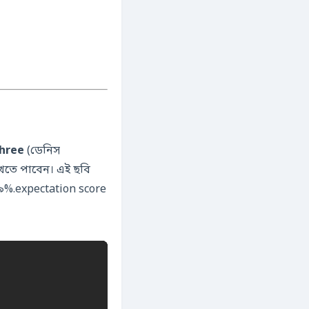
Three
(ডেনিস
েখতে পাবেন। এই ছবি
 ৮৯%.expectation score