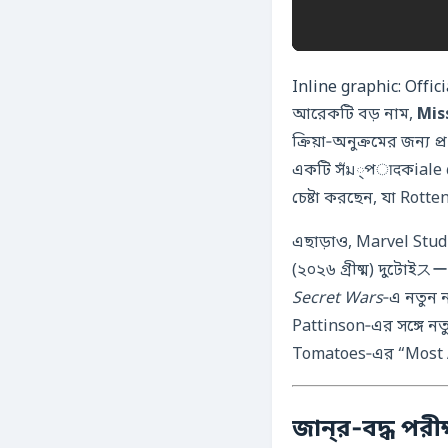
Inline graphic: Offici
আরেকটি বড় নাম,
Mis
ক্রিয়া‑অনুক্রমের জন্
একটি সัม্পादকiale নো
চেষ্টা করছেন, যা Rott
এছাড়াও, Marvel Stu
(২০২৬ গ্রীষ্ম) দুট
Secret Wars
‑এ নতুন 
Pattinson‑এর সঙ্গে ন
Tomatoes‑এর “Most A
জান্‌র‑বদ্ধ পরীক