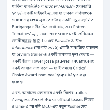
শাকিব খান主演ের
Moner Manush
(ফেব্রুয়ারি
২০২৬) একটি সাইফাই-ড্রामा যা ঢাকার ভবিষ্যৎকে
দেখায়; এর প্রথম লুক পোস্টারে একটি নئন-জ্বালিত
Buriganga নদীর চিত্র দেখা যায়, এবং Rotten
Tomatoes’ اولیه audience score ৮১% দেখিয়েছে।
কোরীয়監督 봉준-ho-এর
Parasite 2: The
Inheritance
(আগস্ট ২০২৬) একটি সামাজিক ব্যাঙ্গাল
যা prvním trailer-এ একটি ভয়ংকর দৃশ্য দেখায় —
একটি উন্নত Tower jossa pauvres এবং affluent
একই আধার ভাগ করে — যা ইতিমধ্যে Critics’
Choice Award‑nominee হিসেবে চিহ্নিত করা
হয়েছে।
এখন, আমাদের ফোকাসে একটি বিশেষ trailer:
Avengers: Secret Wars
’s official teaser. নিচের
iframe-এ আপনি MCU-এর নতুন দusherদের