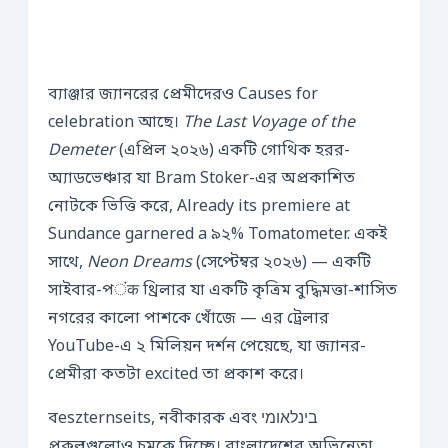
ব্যাঞ্জার জ্যানরের প্রেমীদেরও Causes for
celebration আছে।
The Last Voyage of the
Demeter
(এপ্রিল ২০২৬) একটি গোথিক হরর-
অ্যাডভেঞ্চার যা Bram Stoker-এর অপ্রকাশিত
নোটকে ভিত্তি করে, Already its premiere at
Sundance garnered a ৯২% Tomatometer. একই
সাথে,
Neon Dreams
(সেপ্টেম্বর ২০২৬) — একটি
সাইবার-পंक থ্রিলার যা একটি কৃত্রিম বুদ্ধিমত্তা-শাসিত
নগরের কালো পাশকে খোঁজে — এর ট্রেলার
YouTube-এ ২ মিলিয়ন দর্শন পেয়েছে, যা জ্যানর-
প্রেমীরা কতটা excited তা প্রকাশ করে।
বeszternseits, নবীকারক এবং בינלאומי
প্রকল্পগুলোও চমকে দিচ্ছে। বাংলাদেশের অভিনেতা