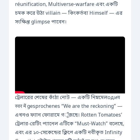
réunification, Multiverse‑warfare এবং একটি
চমক করে উঠা villain — কিংকর্তব্য Himself — এর
সংক্ষিপ্ত glimpse পাবেন।
ট্রেলারের শেষের কাঁঠা নোট — একটি নিম্নমেলодиय
स्वर में gesprochenes “We are the reckoning” —
এখনও ফ্যান ফোরামে গूँজছে। Rotten Tomatoes’
ট্রেলার-রেটিং প্যানেল এটিকে “Must‑Watch” বলেছে,
এবং এর ১০‑সেকেন্ডের ক্লিপে একটি নবীকৃত Infinity