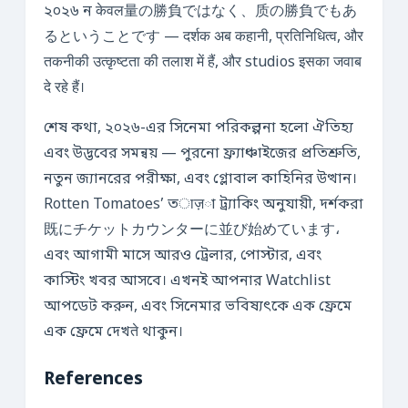
২০২৬ ন केवल量の勝負ではなく、质の勝負でもあ
るということです — दर्शक अब कहानी, प्रतिनिधित्व, और
तकनीकी उत्कृष्टता की तलाश में हैं, और studios इसका जवाब
दे रहे हैं।
শেষ কথা, ২০২৬-এর সিনেমা পরিকল্পনা হলো ঐতিহ্য
এবং উদ্ভবের সমন্বয় — পুরনো ফ্র্যাঞ্চাইজের প্রতিশ্রুতি,
নতুন জ্যানরের পরীক্ষা, এবং গ্লোবাল কাহিনির উত্থান।
Rotten Tomatoes’ তाज़া ট্র্যাকিং অনুযায়ী, দর্শকরা
既にチケットカウンターに並び始めています،
এবং আগামী মাসে আরও ট্রেলার, পোস্টার, এবং
কাস্টিং খবর আসবে। এখনই আপনার Watchlist
আপডেট করুন, এবং সিনেমার ভবিষ্যৎকে এক ফ্রেমে
এক ফ্রেমে দেখते থাকুন।
References