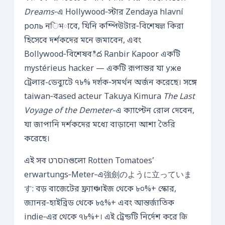
Dreams
‑এ Hollywood‑স্টার Zendaya hlavní
роль নिभাবে, যিনি কম্পিউটার‑বিশেষज्ञ কিরা
হিসেবে দর্শকদের মনে জমাবেন, এবং
Bollywood‑বিশেষবిద Ranbir Kapoor একটি
mystérieus hacker — একটি রূপান্তর যা уже
ট্রেলার-ডেব্যুটে ৭৮% দर्शক‑সমর্থন অর্জন করেছে। সঙ্গে
taiwan‑বased acteur Takuya Kimura
The Last
Voyage of the Demeter
-এ ক্যাপ্টেন রোল দেবেন,
যা জাপানি দর্শকদের মধ্যে বাড়ানো আশা তৈরি
করেছে।
এই সব הסרטগুলো Rotten Tomatoes’
erwartungs‑Meter‑এ強劍のように立っていま
す: বড় বাজেটের ফ্র্যাঞ্চাইজ থেকে ৮০%+ স্কোর,
জ্যানর‑হাইব্রিড থেকে ৮৫%+ এবং আন্তর্জাতিক
indie‑এর থেকে ৭৮%+। এই ট্রেন্ডটি নির্দেশ করে कि