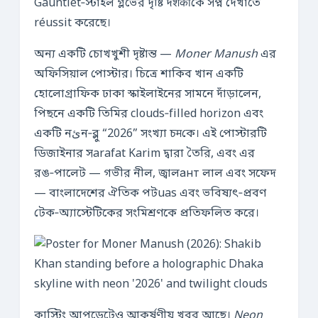
Gauntlet‑স্টাইল গ্লভের দৃষ্টি দर्शकोंকে সপ্ন দেখাতে
réussit করেছে।
অন্য একটি চোখখুশী দৃষ্টান্ত —
Moner Manush
এর
অফিসিয়াল পোস্টার। চিত্রে শাকিব খান একটি
হোলোগ্রাফিক ঢাকা স্কাইলাইনের সামনে দাঁড়ালেন,
পিছনে একটি তিমির clouds‑filled horizon এবং
একটি নئন‑ব্লু “2026” সংখ্যা চमকে। এই পোস্টারটি
ডিজাইনার সarafat Karim দ্বারা তৈরি, এবং এর
রঙ‑পালেট — গভীর নীল, জ্বালант লাল এবং সফেদ
— বাংলাদেশের ঐতিক পটuas এবং ভবিষ্যৎ‑প্রবণ
টেক‑অ্যাস্টেটিকের সংমিশ্রণকে প্রতিফলিত করে।
কাস্টিং আপডেটেও আকর্ষণীয় খবর আছে।
Neon