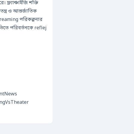
ফ্র্যাঞ্চাইজি শক্তি
্ত্র ও আন্তর্জাতিক
িতে পরিবর্তনকে reflej
entNews
ingVsTheater