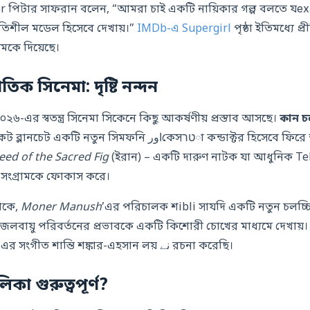
 পিটার সাফরান বলেন, “আমরা চাই একটি নায়িকার গল্প বলতে যехаি
ূতিশীল মডেল হিসেবে দেখায়।”
IMDb-এ Supergirl
পৃষ্ঠা ইতিমধ্যে প
মকে দিয়েছে।
্জাতিক সিনেমা: দৃষ্টি নন্দন
 ২০২৬-এর স্বতন্ত্র সিনেমা সিকেনে কিছু আকর্ষণীয় প্রস্তাব আসছে।
কান চল
, যেখানে কেট ব্লানচেট একটি নতুন সিমফনি اورকেসטרা কন
eed of the Sacred Fig
(ইরান) – একটি দারুণ নাটক যা আধুনিক Te
 সংগ্রামকে ফোকাস করে।
থেকে,
Moner Manush
’এর পরিচালক শibli সাযদি একটি নতুন চলচ্চি
জলবায়ু পরিবর্তনের প্রভাবকে একটি কিশোরী চোখের মাধ্যমে দেখায়।
বোঝাড়াল পেয়েছে এবং এর সংগীত শান্তি শঙ্কার-এহসান লয় نے রচনা করেছি।
 গুরুত্বপূর্ণ?