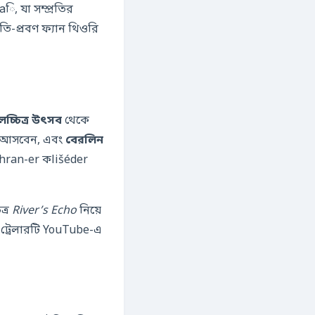
, যা সম্প্রতির
্রীতি-প্রবণ ফ্যান থিওরি
চ্চিত্র উৎসব
থেকে
্ডাক্টর হিসেবে ফিরে আসবেন, এবং
বেরলিন
hran-er কlišéder
ত্র
River’s Echo
নিয়ে
 ট্রেলারটি YouTube-এ