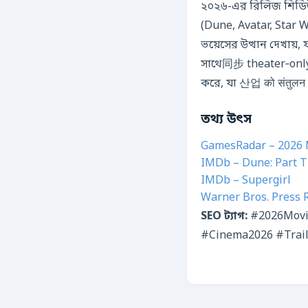
২০২৬-এর রিলিজ শিডিউল শ
(Dune, Avatar, Star W
ভয়েসের উত্থান দেখায়, যা দর্
সাথে同步 theater‑only 
করে, যা 산업 को संतुलन बन
তথ্য উৎস
GamesRadar – 2026 M
IMDb – Dune: Part 
IMDb – Supergirl
Warner Bros. Press R
SEO ট্যাগ:
#2026Movi
#Cinema2026 #Trail