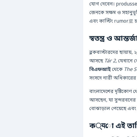
যোগ দেবেন। produsser
জেনকে সক্ষম ও সহানুভ
এবং কাস্টিং rumor로 চ
স্বতন্ত্র ও আন্তর
ব্লকবাস্টারদের ছায়ায়,
আসছে
Tár 2
বিএফআই
থেকে
The S
সংসদে নারী অধিকারের
বাংলাদেশের দৃষ্টিকোণ 
আসছেন, যা সুন্দরবনের 
ক्यো এই তালিকা