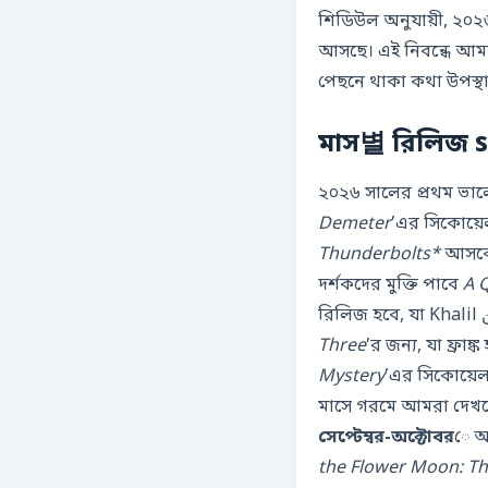
শিডিউল অনুযায়ী, ২০২৬ 
আসছে। এই নিবন্ধে আমর
পেছনে থাকা কথা উপস্
মাস별 রিলিজ 
২০২৬ সালের প্রথম ভালো
Demeter
’এর সিকোয়েল
Thunderbolts*
আসবে, 
দর্শকদের মুক্তি পাবে
A 
Three
’র জন্য, যা ফ্রাঙ্
Mystery
’এর সিকোয়েল 
মাসে গরমে আমরা দে
সেপ্টেম্বর-অক্টোবর
ে অস
the Flower Moon: T