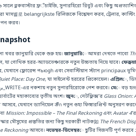
সালে ব্লকবাস্টার ফ্রैंচাইজি, সুপারহিরো রিবুট এবং কিছু অপ্রত্যাশিত 
া মাস별로 belangrijkste রিলিজকে বিশ্লেষণ করব, ট্রেলার, কাস্টি
থাপন করব।
snapshot
 খবর জানুয়ারি থেকে শুরু হয়।
জানুয়ারি
ে আমরা দেখতে পাবো
Th
, যা গোথিক হরর-অ্যাডভেঞ্চারকে নতুন উচ্চতায় নিয়ে যাবে।
ফেব্রুয়
যেখানে ফ্লোরেন্স পьюgh এবং সেবাস্টিয়ান স্ট্যান principaux ভূম
Quiet Place: Day One
, যা সাইলেন্ট হররের প্রিকোয়েল।
এপ্রিল
ে, ডি
রিলিজ হবে, যা Khalil بن_WRITE-এর নকশায় নতুন সুপারহিরোকে পেশ করবে।
মে
ে বড় হल
ক হার্বার্টের মহাকাব্যের তৃতীয় অংশ।
জুন
ে, নেটফ্লিক্স’র
Glass Onion: 
আসবে, যেখানে ড্যানিয়েল ক্রีก নতুন গুহ্য ফিঙ্গারপ্রিন্ট অনুসরণ কর
খবো
Mission: Impossible – The Final Reckoning
এবং
Avatar 4
’র
্কার মৌসুমের প্রস্তুতির জন্য কিছু দরকারী নাটক如
The French Dis
he Reckoning
আসবে।
নভেম্বর-ডিসেম্বর
ে ছুটির সিজনটি পূর্ণ করবে