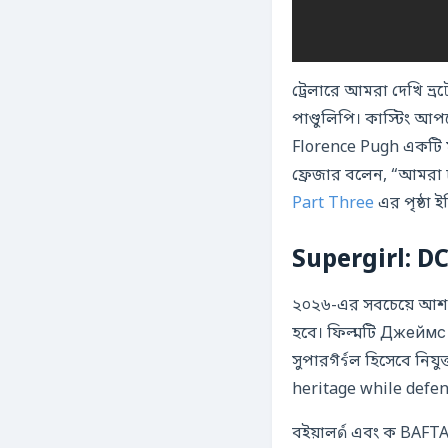
ট্রেলারে আমরা দেখি ভ্র
পাণ্ডুলিপি। কাস্টিং 
Florence Pugh একটি ম
ফ্রেজার বলেন, “আমরা
Part Three
এর পৃষ্ঠা 
Supergirl: DC
২০২৬-এর সবচেয়ে আ
হবে। ফিল্মটি Джеймс গ
সুপারগิร์ল হিসেবে নিয
heritage while defen
বইয়ালด์ এবং ক BAFTA