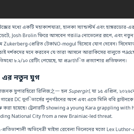
টেক্সের মধ্যে একটি মহাকাশযাত্রা, হালকা স্যান্ডস্টর্ম এবং হাঙ্গর
আপডেটে, Josh Brolin ফিরে আসবেন গরilla নোভেলের রূপে, এবং নতুন 
 Zukerberg-প্রেরিত টেকNO-mogul হিসেবে যোগ দেবেন। সিনেমাতদৃশ
 চাই দর্শকদের মনে করবেন যে তারা আসলে আরাকিসের বালুতে পád
ইতিমধ্যে ৮.২/১০ রেটিং পেয়েছে, যা প্রarthিত প্রত্যাশার প্রতিফলন।
 এর নতুন যুগ
শাজনক সুপারহিরো রিলিজ之一 হল
Supergirl
, যা ১৫ এপ্রিল, ২০২৬ক
ান্নের DC यूनিভার্সের পুনর্গঠনের অংশ এবং এতে মিলি ববি ব্রাউনকে
ুক্ত করা হয়েছে। ট্রেলারটি showing a young Kara grappling with
ding National City from a new Brainiac‑led threat.
-প্রতিভাশালী অভিনেত্রী মাইসা রেবেলা ভিলেনের মতো Lex Luthor-এ