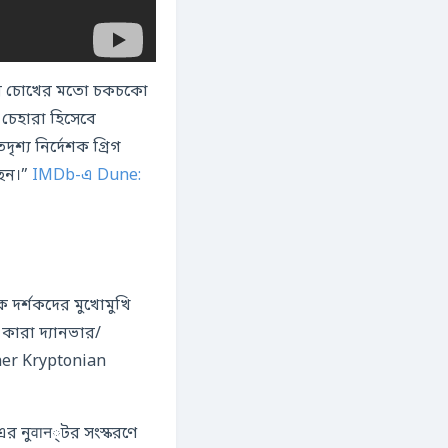
ডোর-এর চোখের মতো চকচকো
চেহারা হিসেবে
্য নির্দেশক গ্রিগ
ছেন।”
IMDb-এ Dune:
ে দর্শকদের মুখোমুখি
 কারা দ্যানভার/
 her Kryptonian
র নুवान্টর সংস্করণে