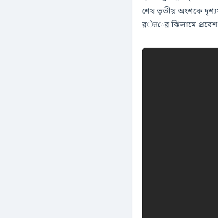
শেষ তৃতীয় অংশকে দৃশ
রेतের ঝিলামে প্রবেশ ক