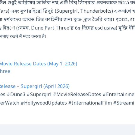
ুধুই তারিখের তালিক নয়; এটি বিশ্ব সিনেমার প্রবণতাকে চitra করে। 
ars) এবং সুপারহিরো রিবুট (Supergirl, Thunderbolts) একসাথে স্বতন
শকদের আরও ভিন্ন কাহিনীর জন্য কুতूहল তৈরি করে। בנוסף, streaming পরিকল্পনার
विंडো (যেমন, Dune Part Three’র ৪৫ দিনের esclusiva) মুক্তি নীত
ाए रखने में मदद करता है।
ovie Release Dates (May 1, 2026)
Three
elease – Supergirl (April 2026)
es #Dune3 #Supergirl #MovieReleaseDates #Entertainm
erWatch #HollywoodUpdates #InternationalFilm #Stream