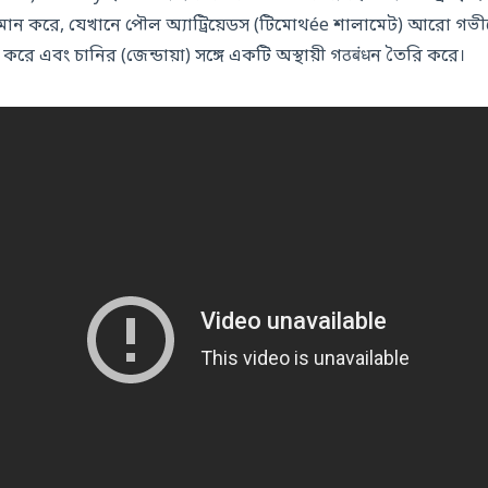
্যমান করে, যেখানে পৌল অ্যাট্রিয়েডস (টিমোথée শালামেট) আরো গ
রে এবং চানির (জেন্ডায়া) সঙ্গে একটি অস্থায়ী গठबंधন তৈরি করে।