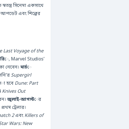
স্বতন্ত্র সিনেমা একসাথে
ং আপডেট এবং শিল্পের
e Last Voyage of the
ারি
ে, Marvel Studios’
িকা নেবেন।
মার্চ
ে
সনি’র
Supergirl
्लা হবে
Dune: Part
A Knives Out
বেন।
জুলাই-আগস্ট
ের
 প্রথম ট্রেলার।
patch 2
এবং
Killers of
Star Wars: New