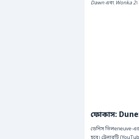
Dawn
এবং
Wonka 2
।
ফোকাস: Dune:
ডেনিস ভিলeneuve-এর ম
হবে। ট্রেলারটি (YouTub