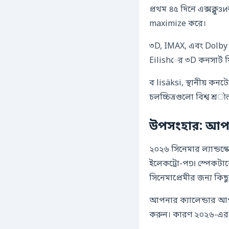
প্রথম ৪৫ দিনে এক্সক্লু
maximize করে।
৩D, IMAX, এবং Dolby A
Eilishের ৩D কনসার্ট ফ
ব lisäksi, স্থানীয় কনটে
চলচ্চিত্রগুলো বিশ্ব শ্
উপসংহার: আপনা
২০২৬ সিনেমার ল্যান্ড
ইলেকট্রো-পופ স্পেকটাকেল, জেমস ক্যামেরনের প্যান্ডোরা এবং স্থানীয় বাংলা গল্প까지—এই বছর প্রতিটি
সিনেমাপ্রেমীর জন্য কিছু
আপনার ক্যালেন্ডার আপড
করুন। কারণ ২০২৬-এর 