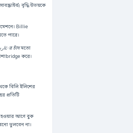
্ক্রাইবர் বৃদ্ধি উভয়কে
মেশনে। Billie
খতে পারে।
মارسের চাঁদ
মতো
্যাশাbridge করে।
থেকে বিলি ইলিশের
ত হওয়ার আগে বুক
খনো ভুলবেন না।