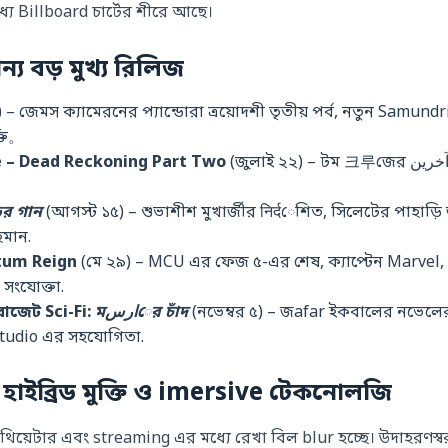
যে Billboard চার্টের শীরে আছে।
্য বড় মুখ্য রিলিজ
) – জেমস ক্যামেরনের প্যান্ডোরা ত্রয়োদশী তৃতীয় পর্ব, নতুন Samundr
্তি。
e – Dead Reckoning Part Two
(জুলাই ২২) – টম 크루জের آخرین মিশন, এয়ারবোর্ন স্টন্ট
ের গান
(আগস্ট ১৫) – শুভাশীশ মুখার্জীর निर्दেশিত, সিলেটের পাহাড়ি জ
হমান.
tum Reign
(মে ২৯) – MCU এর ফেজ ৫-এর শেষ, ক্যাপ্টেন Marvel,
ংযোক্তা.
বাজেট Sci-Fi:
মارسের চাঁদ
(নভেম্বর ৫) – জafar ইকবালের নভেলে
tudio এর সহযোগিতা.
া: হাইব্রিড মুক্তি ও imersive টেকনোলজি
িয়েটার এবং streaming এর মধ্যে রেখা বিল blur হচ্ছে। উদাহরণস্ব