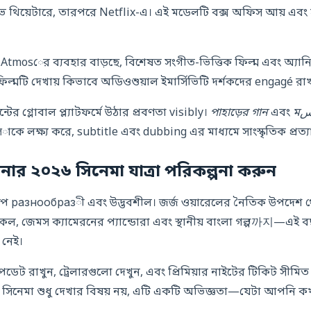
зиভ থিয়েটারে, তারপরে Netflix-এ। এই মডেলটি বক্স অফিস আয় এবং সাবস
tmosের ব্যবহার বাড়ছে, বিশেষত সংগীত-ভিত্তিক ফিল্ম এবং অ্যানি
িল্মটি দেখায় কিভাবে অডিওশুয়াল ইমার্সিভিটি দর্শকদের engagé রা
ন্টের গ্লোবাল প্ল্যাটফর্মে উঠার প্রবণতা visibly।
পাহাড়ের গান
এবং
রोतাকে লক্ষ্য করে, subtitle এবং dubbing এর মাধ্যমে সাংস্কৃতিক প্রত
র ২০২৬ সিনেমা যাত্রা পরিকল্পনা করুন
স্কেপ разнообразী এবং উদ্ভবশীল। জর্জ ওয়ারেলের নৈতিক উপদেশ 
 নেই।
েট রাখুন, ট্রেলারগুলো দেখুন, এবং প্রিমিয়ার নাইটের টিকিট সীমি
সিনেমা শুধু দেখার বিষয় নয়, এটি একটি অভিজ্ঞতা—যেটা আপনি ক