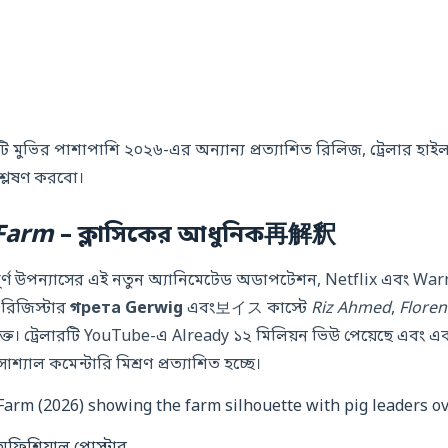
 মুভির পাশাপাশি ২০২৬-এর অন্যান্য প্রত্যাশিত রিলিজ, ট্রেলার হ
শ্লেষণ করবো।
Farm
– ক্লাসিকের আধুনিক再解釈
পূর্ণ উপন্যাসের এই নতুন অ্যানিমেটেড অডাপটেশন, Netflix এবং Wa
রিজিস্টার
গрета Gerwig
এবং보イス কাস্টে
Riz Ahmed
,
Flore
ভুক্ত। ট্রেলারটি YouTube-এ Already ১২ মিলিয়ন ভিউ পেয়েছে এবং একটি 
যাল কমেন্টারি মিশ্রণ প্রত্যাশিত হচ্ছে।