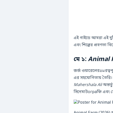
এই গাইডে আমরা এই দুটি
এবং শিল্পের প্রবণতা বি
মে ১:
Animal 
জর্জ ওয়ারেলেরอมরত্ব
এর সহযোগিতায় তৈরি। 
Mahershala Ali
অন্তর্
সিনেমাটограফি এবং সোশ্