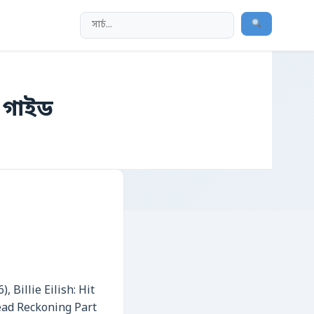
ণ গাইড