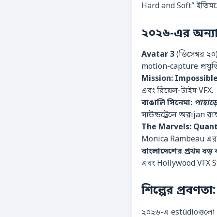
Hard and Soft” ইতিমধ্
২০২৬-এর অন্যান
Avatar 3
(ডিসেম্বর ২০
motion-capture প্রযুক
Mission: Impossibl
এবং রিয়েল-টাইম VFX.
বাঙালি সিনেমা:
পাহাড়
সাউন্ডট্রেলে অরijan রা
The Marvels: Quan
Monica Rambeau এর স
বাংলাদেশের প্রথম বড় 
এবং Hollywood VFX S
শিল্পের প্রবণত
২০২৬-এ estúdioগুলো থ