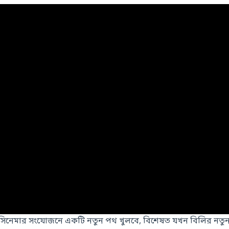
সিনেমার সংযোজনে একটি নতুন পথ খুলবে, বিশেষত যখন বিলির নতু