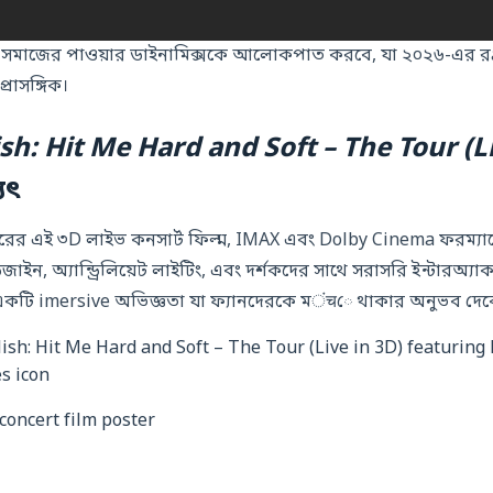
ের সমাজের পাওয়ার ডাইনামিক্সকে আলোকপাত করবে, যা ২০২৬-এর 
্রাসঙ্গিক।
ilish: Hit Me Hard and Soft – The Tour (L
যৎ
ুরের এই ৩D লাইভ কনসার্ট ফিল্ম, IMAX এবং Dolby Cinema ফরম্যাটে ম
জাইন, অ্যান্ড্রিলিয়েট লাইটিং, এবং দর্শকদের সাথে সরাসরি ইন্টারঅ্য
টি একটি imersive অভিজ্ঞতা যা ফ্যানদেরকে মंचে থাকার অনুভব দেব
 concert film poster