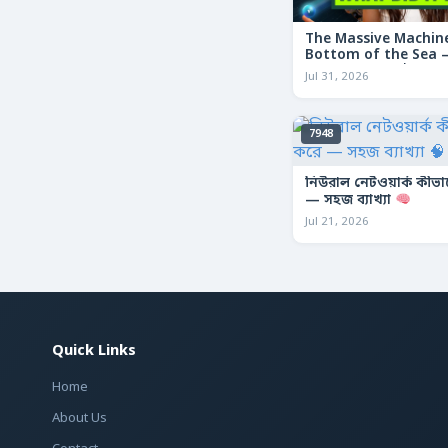
The Massive Machine
Bottom of the Sea — 
তলদেশে লুকানো দৈত্যা
Jul 31, 2026
7948
নিউরাল নেটওয়ার্ক কীভ
— সহজ ব্যাখ্যা
Jul 21, 2026
Quick Links
Home
About Us