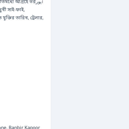
ধ্যে আগ্রহে ভরپور।
ুখী সাই-ফাই,