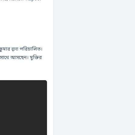
ুমার द्वारा পরিচালিত।
াথে আসছেন। মুক্তির