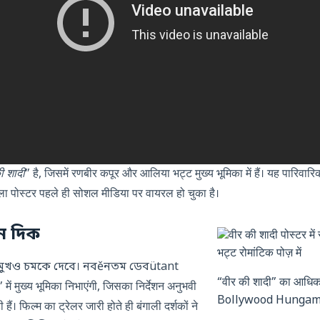
ी शादी
” है, जिसमें रणबीर कपूर और आलिया भट्ट मुख्य भूमिका में हैं। यह पारिवा
ा पोस्टर पहले ही सोशल मीडिया पर वायरल हो चुका है।
ুন দিক
 মুখও চমকে দেবে। নবěনতম ডেবütant
“वीर की शादी” का आधिका
” में मुख्य भूमिका निभाएंगी, जिसका निर्देशन अनुभवी
Bollywood Hungam
हैं। फिल्म का ट्रेलर जारी होते ही बंगाली दर्शकों ने