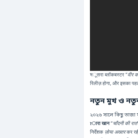
দूसरा ब्लॉकबस्टर “
वीर क
रिलीज़ होगा, और इसका पहल
নতুন মুখ ও নত
২০২৬ সালে কিছু তাজা
זारा खान
“
चाँदनी की रात
निर्देशक
ज़ोया अख्तर
कर रही 