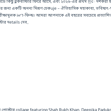
ে কিছু ব্লকবাস্টার ফিরে আসে, এবং ২০২৬-এর প্রথম 반ে দর্শকরা ইতিম
ের জন্য একটি অনন্য মিশ্রণ চেকuje – ঐতিহাসিক মহাকাব্য, ভবিষ্যৎ-ম
়ে প্রত্যাশিত মুক্তির তারিখ, ট্রেলার,
্টার দetails দেব。