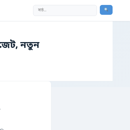
াজেট, নতুন
ী