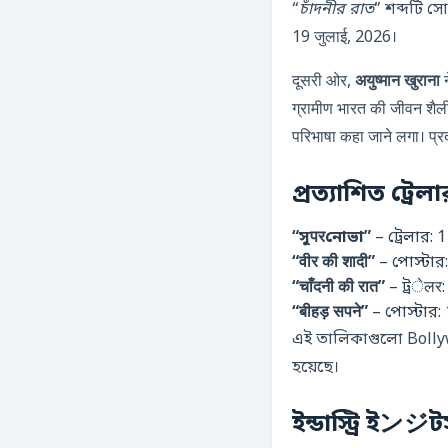
“
চাঁদনীর রাত
” শব্দটি সোশ
19 जुलाई, 2026
।
दूसरी ओर,
अयुष्मान खुराना
न
ग्रामीण भारत की जीवन शै
परिभाषा कहा जाने लगा। प्रद
প্রত্যাশিত ট্র
“সুपरনোভা”
– ট্রেলার:
1
“वीर की शादी”
– পোস্টার
“चाँदनी की रात”
– ট্রेलर
“बीहड़ सपने”
– পোস্টার:
এই তালিকাগুলো Bolly
হয়েছে।
ইন্ডাস্ট্রি ইン