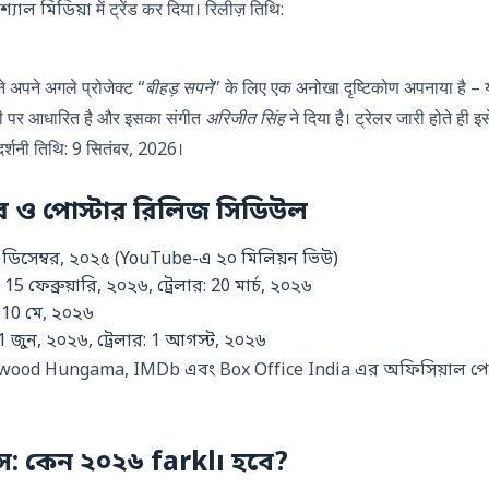
্যাল মিডিয়া में ट्रेंड कर दिया। रिलीज़ तिथि:
े अपने अगले प्रोजेक्ट “
बीहड़ सपने
” के लिए एक अनोखा दृष्टिकोण अपनाया है – य
ली पर आधारित है और इसका संगीत
अरिजीत सिंह
ने दिया है। ट्रेलर जारी होते ही 
र्शनी तिथि:
9 सितंबर, 2026
।
েলার ও পোস্টার রিলিজ সিডিউল
 ডিসেম্বর, ২০২৫
(YouTube-এ ২০ মিলিয়ন ভিউ)
:
15 ফেব্রুয়ারি, ২০২৬
, ট্রেলার:
20 মার্চ, ২০২৬
:
10 মে, ২০২৬
1 জুন, ২০২৬
, ট্রেলার:
1 আগস্ট, ২০২৬
wood Hungama, IMDb এবং Box Office India এর অফিসিয়াল পেজ
ジটস: কেন ২০২৬ farklı হবে?