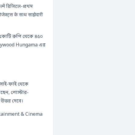
ल्में डिजिटल-প্রথম
क्ट्स के साथ साझेदारी
০ কোটি রুপি থেকে ৪৫০
 Bollywood Hungama এর
সাই-ফাই থেকে
খছেন, পোস্টার-
উত্তর দেবে।
tainment & Cinema