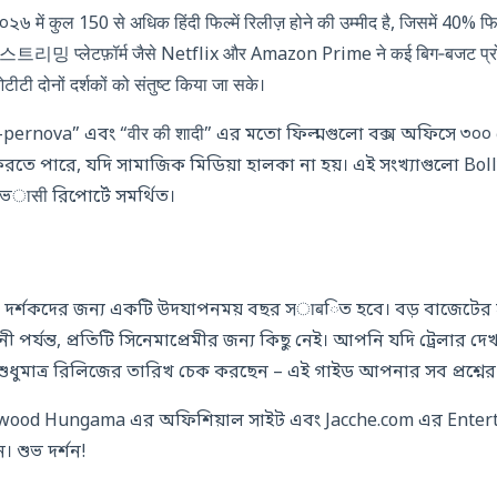
 में कुल 150 से अधिक हिंदी फिल्में रिलीज़ होने की उम्मीद है, जिसमें 40% फि
밍 प्लेटफ़ॉर्म जैसे Netflix और Amazon Prime ने कई बिग‑बजट प्रोजे
टी दोनों दर्शकों को संतुष्ट किया जा सके।
সু-pernova” এবং “वीर की शादी” এর মতো ফিল্মগুলো বক্স অফিসে ৩০
় করতে পারে, যদি সামাজিক মিডিয়া হালকা না হয়। এই সংখ্যাগুলো
বাভासी রিপোর্টে সমর্থিত।
 দর্শকদের জন্য একটি উদযাপনময় বছর সाबিত হবে। বড় বাজেটের 
ী পর্যন্ত, প্রতিটি সিনেমাপ্রেমীর জন্য কিছু নেই। আপনি যদি ট্রেলার দে
শুধুমাত্র রিলিজের তারিখ চেক করছেন – এই গাইড আপনার সব প্রশ্নের 
ood Hungama এর অফিশিয়াল সাইট এবং Jacche.com এর Enter
 শুভ দর্শন!