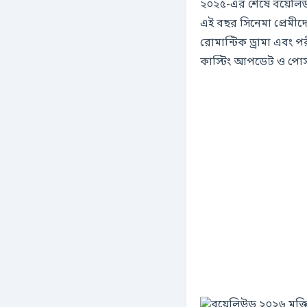
২০২৫-এর শেষে বয়েলিউড
এই বছর সিনেমা প্রেমীদ
রোমান্টিক ড্রামা এবং পরীক্ষামূলক інדי-ফিল্ম। আমরা আপনাকে এই বছরের সবচেয
কাস্টিং আপডেট ও পোস