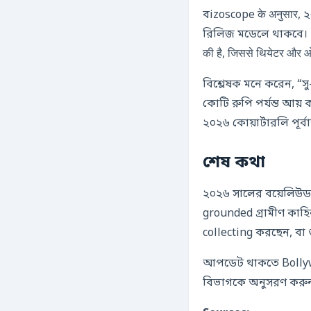
বizoscope के अनुसार, ২০২৬
রিলিজ মডেলে থাকবে। 스트리
की है, जिससे थियेटर और ओटी
বিশ্লেষক মনে করেন, “
কোটি রুপি পর্যন্ত আয
২০২৬ কোয়ার্টারলি পূর্
শেষ কথা
২০২৬ সালের বয়েলিউড
grounded গ্রামীণ কাহিন
collecting করছেন, বা 
আপডেট থাকতে Bollyw
বিভাগকে অনুসরণ করুন।