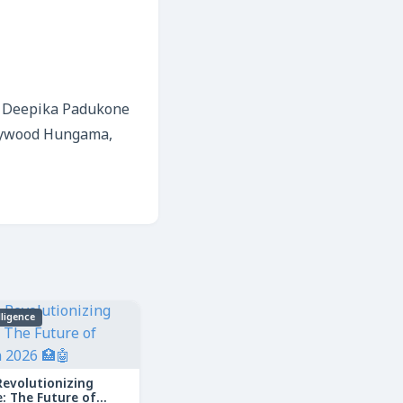
, Deepika Padukone
ollywood Hungama,
elligence
Revolutionizing
: The Future of