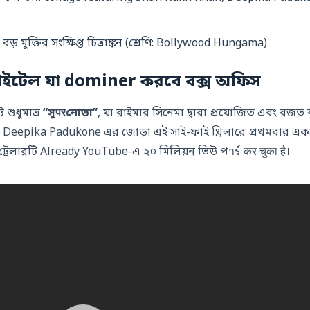
 মুক্তির সংক্ষিপ্ত চিত্রাঙ্কন (শ্রেণি: Bollywood Hungama)
টাইটেল যা dominer করবে বক্স অফিস
 শুধুমাত্র
“সুपरনোভা”
, যা রাইমার সিনেমা দ্বারা প্রযোজিত এবং রজত ক
Deepika Padukone এর জোড়া এই সাই-ফাই থ্রিলারে প্রথমবার একস
 ট্রেলারটি Already YouTube-এ ২০ মিলিয়ন ভিউ পาร์ कर चुका है।