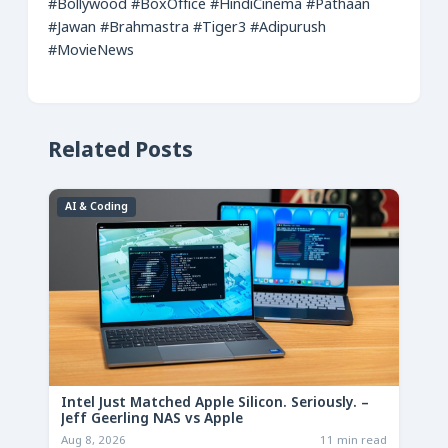
#Bollywood
#BoxOffice
#HindiCinema
#Pathaan
#Jawan
#Brahmastra
#Tiger3
#Adipurush
#MovieNews
Related Posts
AI & Coding
Intel Just Matched Apple Silicon. Seriously. –
Jeff Geerling NAS vs Apple
Aug 8, 2026
11 min read