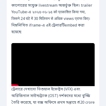
কাপোরের সংযুক্ত livestream অন্তর্ভুক্ত ছিল। trailer
YouTube‑এ ২০২৫‑০১‑১৫ को प्रकाशित किया गया,
जिसने 24 घंटे में 30 मिलियन से अधिक views प्राप्त किए।
নিম্নলিখিত iframe‑এ এই ট্রেলারটিembed করা
হয়েছে:
ট্রেলারে দেখানো ভিশুয়াল ইফেক্টস (VFX) এবং
অরিজিনাল সাউন্ডট্র্যাক (OST) দর্শকদের মধ্যে বুজ্জি
তৈরি করেছে, যা বক্স অফিসে প্রথম সপ্তাহে ₹ 120 crore