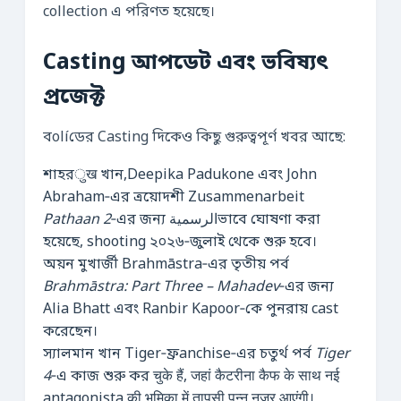
collection এ পরিণত হয়েছে।
Casting আপডেট এবং ভবিষ্যৎ
প্রজেক্ট
বolíডের Casting দিকেও কিছু গুরুত্বপূর্ণ খবর আছে:
শাহরुख খান,Deepika Padukone এবং John
Abraham‑এর ত্রয়োদশী Zusammenarbeit
Pathaan 2
‑এর জন্য الرسميةভাবে ঘোষণা করা
হয়েছে, shooting ২০২৬‑জুলাই থেকে শুরু হবে।
অয়ন মুখার্জী Brahmāstra‑এর তৃতীয় পর্ব
Brahmāstra: Part Three – Mahadev
‑এর জন্য
Alia Bhatt এবং Ranbir Kapoor‑কে পুনরায় cast
করেছেন।
স্যালমান খান Tiger‑ফ্রanchise‑এর চতুর্থ পর্ব
Tiger
4
‑এ কাজ শুরু কর चुके हैं, जहां कैटरीना कैफ के साथ नई
antagonista की भूमिका में तापसी पन्नू नज़र आएंगी।