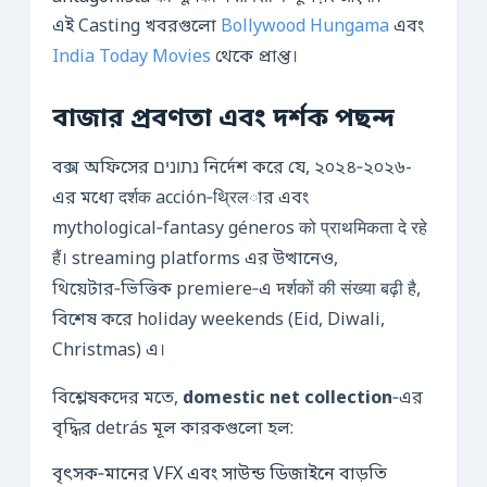
এই Casting খবরগুলো
Bollywood Hungama
এবং
India Today Movies
থেকে প্রাপ্ত।
বাজার প্রবণতা এবং দর্শক পছন্দ
বক্স অফিসের נתונים নির্দেশ করে যে, ২০২৪‑২০২৬-
এর মধ্যে दर्शक acción‑थ्रिलার এবং
mythological‑fantasy géneros को प्राथमिकता दे रहे
हैं। streaming platforms এর উত্থানেও,
থিয়েটার‑ভিত্তিক premiere‑এ দर्शकों की संख्या बढ़ी है,
বিশেষ করে holiday weekends (Eid, Diwali,
Christmas) এ।
বিশ্লেষকদের মতে,
domestic net collection
‑এর
বৃদ্ধির detrás মূল কারকগুলো হল:
বৃৎসক‑মানের VFX এবং সাউন্ড ডিজাইনে বাড়তি