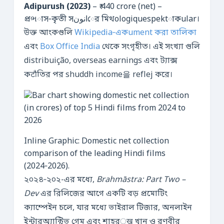
Adipurush (2023)
– ₹ 440 crore (net) –
প্রભাস‑কৃতী সانونের মিথologiquespektাকular।
উক্ত আংকগুলি
Wikipedia‑একument করা তালিকা
এবং
Box Office India
থেকে সংগৃহীত। এই সংখ্যা গুলি
distribuição, overseas earnings এবং ট্যাক্স
কटौতির পর shuddh income을 reflej করে।
Inline Graphic: Domestic net collection
comparison of the leading Hindi films
(2024‑2026).
২০২৪‑২০২-এর মধ্যে,
Brahmāstra: Part Two –
Dev
এর রিলিজের আগে একটি বড় প্রমোটিং
ক্যাম্পেইন চলে, যার মধ্যে ভাইরাল টিজার, অনলাইন
ইন্টারঅ্যাক্টিভ গেম এবং শাহরुख খান ও রণবীর