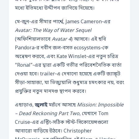
মধ্যে ইতিমধ্যে উদ্দীপন জাগিয়ে দিয়েছে।
মে‑জুন‑এর সীমার পার্শ্বে, James Cameron‑এর
Avatar: The Way of Water Sequel
(অফিশিয়ালভাবে
Avatar 4
) আসবে। এই ছবি
Pandora‑র নবীন জল‑বসত ecosystems‑কে
অন্বেষণ করবে, এবং Kate Winslet‑এর নতুন চরিত্র
“Ronal”‑এর দ্বারা একটি গভীর পরিবেশনৈতিক বার্তা
দেওয়া হবে। trailer‑এ দেখানো হয়েছে একটি জ্যাঙ্ক্ট
সীড়া‑সাম্রাজ্য, যা ভিজ্যুয়ালি শুধুমাত্র চমৎকার নয়, বরং
প্রযুক্তির নতুন মানদণ্ড স্থাপন করবে।
এছাড়াও,
জুলাই
মहीনে আসছে
Mission: Impossible
– Dead Reckoning Part Two
, যেখানে Tom
Cruise‑এর এক্টিং‑সঠিক স্টন্ট‑সিকোয়েন্সগুলো
আবারো বাড়িয়ে উঠবে। Christopher