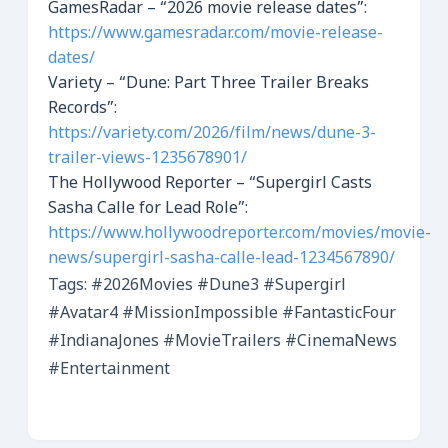
GamesRadar – “2026 movie release dates”:
https://www.gamesradar.com/movie-release-
dates/
Variety – “Dune: Part Three Trailer Breaks
Records”:
https://variety.com/2026/film/news/dune-3-
trailer-views-1235678901/
The Hollywood Reporter – “Supergirl Casts
Sasha Calle for Lead Role”:
https://www.hollywoodreporter.com/movies/movie-
news/supergirl-sasha-calle-lead-1234567890/
Tags: #2026Movies #Dune3 #Supergirl
#Avatar4 #MissionImpossible #FantasticFour
#IndianaJones #MovieTrailers #CinemaNews
#Entertainment