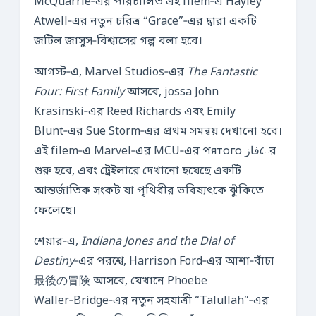
McQuarrie‑এর পরিচালিত এই filem‑এ Hayley
Atwell‑এর নতুন চরিত্র “Grace”‑এর দ্বারা একটি
জটিল জাসুস‑বিশ্বাসের গল্প বলা হবে।
আগস্ট‑এ, Marvel Studios‑এর
The Fantastic
Four: First Family
আসবে, jossa John
Krasinski‑এর Reed Richards এবং Emily
Blunt‑এর Sue Storm‑এর প্রথম সমন্বয় দেখানো হবে।
এই filem‑এ Marvel‑এর MCU‑এর পятого فازের
শুরু হবে, এবং ট্রেইলারে দেখানো হয়েছে একটি
আন্তর্জাতিক সংকট যা পৃথিবীর ভবিষ্যৎকে ঝুঁকিতে
ফেলেছে।
শেয়ার‑এ,
Indiana Jones and the Dial of
Destiny
‑এর পরশ্বে, Harrison Ford‑এর আশা‑বাঁচা
最後の冒険 আসবে, যেখানে Phoebe
Waller‑Bridge‑এর নতুন সহযাত্রী “Talullah”‑এর