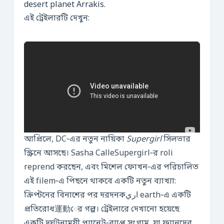
desert planet Arrakis.
এই ট্রেইলারটি দেখুন:
আপ্রিলে, DC‑এর নতুন নায়িকা
Supergirl
সিলভার
স্ক্রিনে আসছে। Sasha CalleSupergirl‑র roli
reprend করছেন, এবং মিশেল ফোখন‑এর পরিচালিত
এই filem‑এ পিছনে থাকবে একটি নতুন ব্যাখ্যা:
ক্রিপ্টনের বিনাশের পর দরদনকاري earth‑এ একটি
প্রতিরোধ運動ের গল্প। ট্রেইলারে দেখানো হয়েছে
একটি দুর্ঘটনাময়ী প্ল্যানেট‑ব্যাপ্ত সংগ্রাম, যা ফ্যানদের