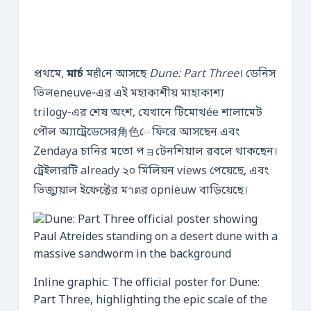
প্রথমে,
মার্চ
মहीনে আসছে
Dune: Part Three
। ডেনিস
ভিলeneuve‑এর এই মহাকাশীয় মাহাকাশ্য
trilogy‑এর শেষ অংশ, যেখানে টিমোথée শালামেট
পৌল অ্যাট্রেডেসের角色ে ফিরে আসছেন এবং
Zendaya চানির মতো পョটেনশিয়াল রবলে থাকছেন।
ট্রেইলারটি already ২০ মিলিয়ন views পেয়েছে, এবং
ভিজ্যুয়াল ইফেক্টের মาตর opnieuw বাড়িয়েছে।
Inline graphic: The official poster for Dune:
Part Three, highlighting the epic scale of the