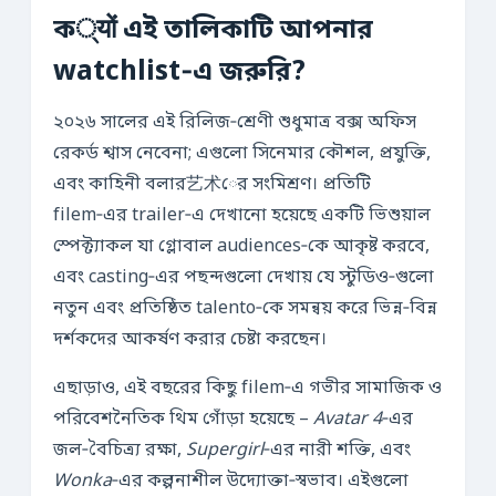
ক्यों এই তালিকাটি আপনার
watchlist‑এ জরুরি?
২০২৬ সালের এই রিলিজ‑শ্রেণী শুধুমাত্র বক্স অফিস
রেকর্ড শ্বাস নেবেনা; এগুলো সিনেমার কৌশল, প্রযুক্তি,
এবং কাহিনী বলার艺术ের সংমিশ্রণ। প্রতিটি
filem‑এর trailer‑এ দেখানো হয়েছে একটি ভিশুয়াল
স্পেক্ট্যাকল যা গ্লোবাল audiences‑কে আকৃষ্ট করবে,
এবং casting‑এর পছন্দগুলো দেখায় যে স্টুডিও‑গুলো
নতুন এবং প্রতিষ্ঠিত talento‑কে সমন্বয় করে ভিন্ন‑বিন্ন
দর্শকদের আকর্ষণ করার চেষ্টা করছেন।
এছাড়াও, এই বছরের কিছু filem‑এ গভীর সামাজিক ও
পরিবেশনৈতিক থিম গোঁড়া হয়েছে –
Avatar 4
‑এর
জল‑বৈচিত্র্য রক্ষা,
Supergirl
‑এর নারী শক্তি, এবং
Wonka
‑এর কল্পনাশীল উদ্যোক্তা‑স্বভাব। এইগুলো