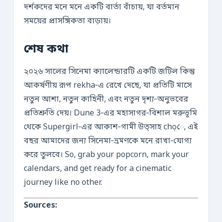
দর্শকদের মনে মনে একটি বার্তা বাঁচায়, যা বর্তমান
সময়ের প্রাসঙ্গিকতা বাড়ায়।
শেষ কথা
২০২৬ সালের সিনেমা ক্যালেন্ডারটি একটি জটিল কিন্তু
আকর্ষণীয় রূপ rekha‑এ রেখে দেছে, যা প্রতিটি মাসে
নতুন আশা, নতুন কাহিনী, এবং নতুন দৃশ্য‑অনুভবের
প্রতিশ্রুতি দেয়। Dune 3‑এর মহাসাগর‑বিশাল মরুভূমি
থেকে Supergirl‑এর আকাশ‑গামী উত্সাহ cho̜ে, এই
বছর আমাদের জন্য সিনেমা‑ভ্রমণকে মনে রাখা‑যোগ্য
করে তুলবে। So, grab your popcorn, mark your
calendars, and get ready for a cinematic
journey like no other.
Sources: