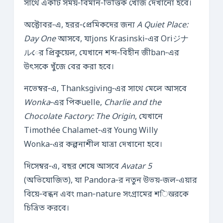
সাথে একটি সময়‑বিমান‑ভিত্তিক খোঁজ দেখানো হবে।
অক্টোবর‑এ, হরর‑প্রেমিকদের জন্য
A Quiet Place:
Day One
আসবে, যাjons Krasinski‑এর Oriジナ
ルের প্রিকুয়েল, যেখানে শব্দ‑বিহীন জীban‑এর
উৎসকে খুঁজে বের করা হবে।
নভেম্বর‑এ, Thanksgiving‑এর সাথে মেলে আসবে
Wonka
‑এর পিকuelle,
Charlie and the
Chocolate Factory: The Origin
, যেখানে
Timothée Chalamet‑এর Young Willy
Wonka‑এর কল্পনাশীল যাত্রা দেখানো হবে।
দিসেম্বর‑এ, বছর শেষে আসবে
Avatar 5
(অভিযোজিত), যা Pandora‑র নতুন উভয়‑জল‑এয়ার
বিয়ে‑বন্ধন এবং man‑nature সংগ্রামের শिखরকে
চিত্রিত করবে।