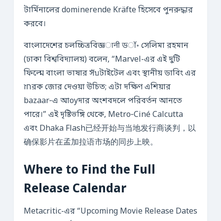
টার্মিনালের dominerende Kräfte হিসেবে পুনরুদ্ধার
করবে।
বাংলাদেশের চলচ্চিত্রবিজ্ঞानी ডॉ॰ সেলিমা রহমান
(ঢাকা বিশ্ববিদ্যালয়) বলেন, “Marvel-এর এই দুটি
ফিল্মে বাংলা ভাষার সับটাইটেল এবং স্থানীয় ডাবিং এর
חזরক জোর দেওয়া উচিত; এটা দক্ষিণ এশিয়ার
bazaar‑এ আoyদার অংশবদলে পরিবর্তন আনতে
পারে।” এই দৃষ্টিভঙ্গি থেকে, Metro‑Ciné Calcutta
এবং Dhaka Flash已经开始与当地发行商谈判，以
确保影片在孟加拉语市场的同步上映。
Where to Find the Full
Release Calendar
Metacritic-এর “Upcoming Movie Release Dates