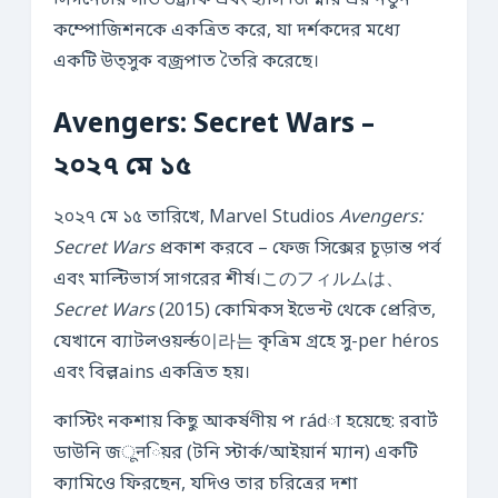
সিগনেচার সাউন্ডট্র্যাক এবং হ্যাঁস জিম্মার এর নতুন
কম্পোজিশনকে একত্রিত করে, যা দর্শকদের মধ্যে
একটি উত্সুক বজ্রপাত তৈরি করেছে।
Avengers: Secret Wars –
২০২৭ মে ১৫
২০২৭ মে ১৫ তারিখে, Marvel Studios
Avengers:
Secret Wars
প্রকাশ করবে – ফেজ সিক্সের চূড়ান্ত পর্ব
এবং মাল্টিভার্স সাগরের শীর্ষ।このフィルムは、
Secret Wars
(2015) কোমিকস ইভেন্ট থেকে প্রেরিত,
যেখানে ব্যাটলওয়র্ল্ড이라는 কৃত্রিম গ্রহে সু-per héros
এবং বিল্লains একত্রিত হয়।
কাস্টিং নকশায় কিছু আকর্ষণীয় প rádা হয়েছে: রবার্ট
ডাউনি জूनিয়র (টনি স্টার্ক/আইয়ার্ন ম্যান) একটি
ক্যামিওে ফিরছেন, যদিও তার চরিত্রের দশা