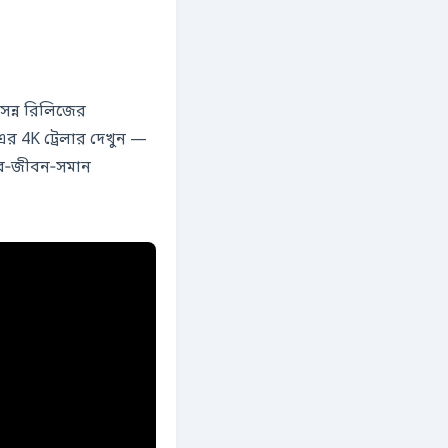
সন্ন রিলিজের
এর 4K ট্রেলার দেখুন —
তব‑জীবন‑সমান