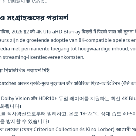
ットで閲覧可能である。
ও সংগ্রাহকদের পরামর্শ
, 2026 ह2 की 4K UltraHD Blu‑ray बिक्री में पिछले साल की तुलना में 1
cteurs zijn de groeiende adoptie van 8K‑compatible spelers
media met permanente toegang tot hoogwaardige inhoud, vo
in streaming‑licentieovereenkomsten.
 নিম্নলিখিত পরামর্শ দিই:
atches अक्सर त्रुटि‑मुक्त मुद्रांकन और अतिरिक्त प्रिंट‑আইটেমস (जैसे कार्
olby Vision और HDR10+ 듀얼 레이어를 지원하는 최신 4K B
소화됩니다।
를 직사광선으로부터 멀리하고, 온도 18‑22 °C, 상대 습도 40‑5
을 방지할 수 있습니다।
টিক লেবেল (যেমন Criterion Collection és Kino Lorber) আগামী 