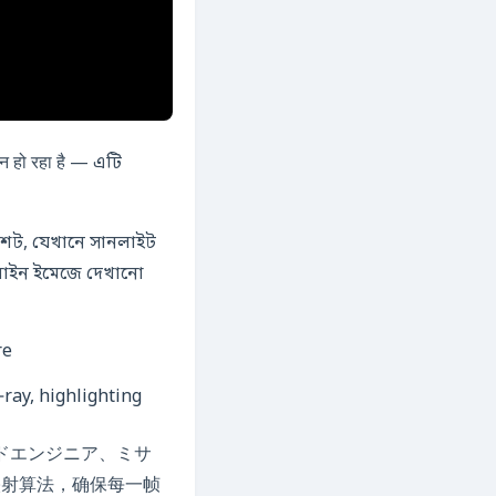
न हो रहा है — এটি
শট, যেখানে সানলাইট
ইনলাইন ইমেজে দেখানো
ray, highlighting
ন দলেরリードエンジニア、ミサ
映射算法，确保每一帧