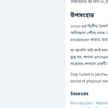
টাইটেলের 4K রিমาส্টা
উপসংহার
২০২৬‑এর দ্বিতীয় ত্রৈ
অভিজ্ঞতা পৌঁছে গেছে। স
establecer করবে, বরং
যা আপনি সাই‑ফাই মহাকা
মুগ্ধ হন, অথবা anima
সংগ্রহের শেলফে একটি
Stay tuned to Jacche
world of physical me
Sources
Blu‑ray.com – Warne