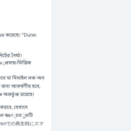
ose করেছে। “Dune:
ের দৈর্ঘ্য।
প্রদায়‑ভিত্তিক
থাকবে যা মিসাইল লক‑অন
 জন্য আকর্ষণীয় হবে,
তর্ভুক্ত রয়েছে।
 করবে, যেখানে
টাল স্কет্চবुकটি
 telewizyonでの再生時にスマ