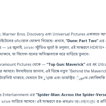
র্তে, Warner Bros. Discovery এবং Universal Pictures একসাথে 
াইটেলের oficiয়াল ঘোষণা দিয়েছে। প্রথমে,
“Dune: Part Two”
এর 
 — ১৪ জুলাই, ২০২৬। স্টুডিও सूत्रों के अनुसार, এই সংস্করণে HDR10
াকবে, যা সিনেমা‑হলের অভিজ্ঞতাকে ঘরে বাড়িয়ে তুলবে।
aramount Pictures থেকে —
“Top Gun: Maverick”
এর 4K Ultra
রে আসবে। ইনসাইডার জানান, এই ডিস্কে নতুন “Behind the Maveric
קרজ এবং ডায়रेক্টর جوزेफ কোসিন্সকি উड़ान‑শিক্ষার কাহিনী
res Entertainment এর
“Spider‑Man: Across the Spider‑Verse
্বর, ২০২৬ তারিখে আসবে। এই সংস্করণে রঙ‑প্রবahi 애니메이션ের প্রতি