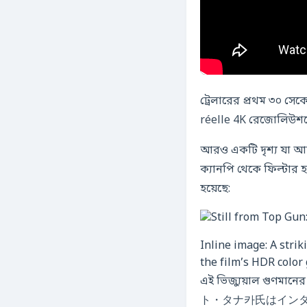
ট্রেলারের প্রথম ৩০ সেক
réelle 4K রেজোলিউশন
আরও একটি দৃশ্য যা আ
ক্যানপি থেকে ফিল্টার 
হয়েছে:
Inline image: A stri
the film’s HDR color 
এই ভিজ্যুয়াল গুণম
ト・タナ카氏はインタ