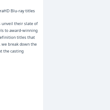
traHD Blu-ray titles
nveil their slate of
els to award‑winning
finition titles that
p, we break down the
t the casting