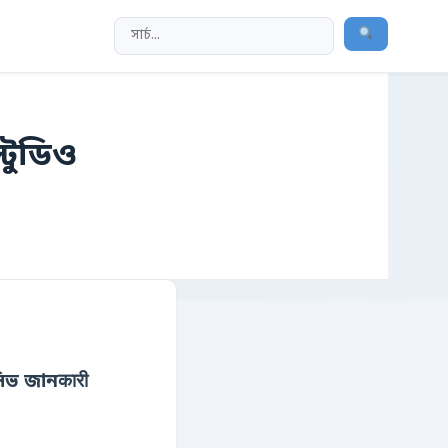
্টুডিও
সিভ জানकारी