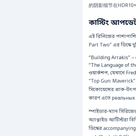
的阴影细节在HDR1
কাস্টিং আপডেট
এই রিলিজের পাশাপাশি,
Part Two” এর ডিস্কে দুটি
“Building Arrakis” – স
“The Language of the 
ওয়ার্কশপ, যেখানে Fred
“Top Gun: Maverick” 
সিকোয়েন্সের প্রাক‑উৎ
কারণ এতে реальных fl
স্পাইডার‑ম্যান সিরিজ
অ্যাপ্লাইড আর্টিস্টরা
ডিস্কের accompanyi