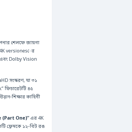
আপনার শেলফে জায়গা
4K versionesের
+ এবং Dolby Vision
HD সংস্করণ, যা ৩১
k” ফিচারেটটি ৪৫
 (Part One)”
এর 4K
টি ফ্রেমকে ১২‑বিট রঙ