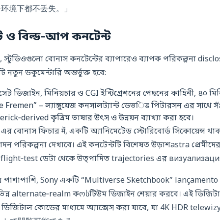
0+环境下都不丢失。」
 ও বিল্ড‑আপ কনটেন্ট
 স্টুডিওগুলো বোনাস কনটেন্টের ব্যাপারেও ব্যাপক পরিকল্পনা discl
 নতুন ডকুমেন্টারি অন্তর্ভুক্ত হবে:
েট ডিজাইন, মিনিয়চার ও CGI ইন্টিগ্রেশনের পেছনের কাহিনী, ৪০ মিনিট
Fremen” – ল্যাঙ্গুয়েজ কনসালট্যান্ট ডেভिड পিটারসন এর সাথে সัม্
erick‑derived কৃত্রিম ভাষার উৎস ও উন্নয়ন ব্যাখ্যা করা হবে।
এর বোনাস ফিচার में, একটি অ্যানিমেটেড স্টোরিবোর্ড সিকোয়েন্স 
পাদন পরিকল্পনা দেখাবে। এই কনটেন্টটি বিশেষত উড়াশastra প্রেমীদের
ight‑test ডেটা থেকে উত্পাদিত trajectories এর визуализация অন্
ের পাশাপাশি, Sony একটি “Multiverse Sketchbook” lançamento
 বিভিন্ন alternate‑realm কოსটিউম ডিজাইন শেয়ার করবে। এই ডিজি
ng ডিজিটাল কোডের মাধ্যমে অ্যাক্সেস করা যাবে, যা 4K HDR