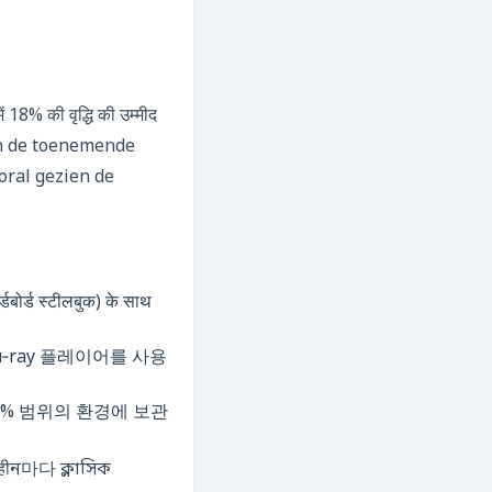
8% की वृद्धि की उम्मीद
 en de toenemende
oral gezien de
डबोर्ड स्टीलबुक) के साथ
lu‑ray 플레이어를 사용
0 % 범위의 환경에 보관
মहीন마다 ক্লাসিক