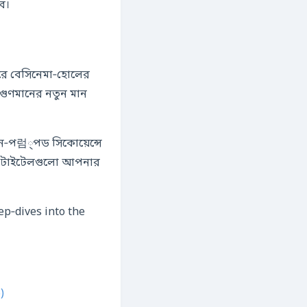
ে।
ঘরে বেসিনেমা‑হোলের
র‑গুণমানের নতুন মান
লিন‑প럼্পড সিকোয়েন্সে
ন্ন টাইটেলগুলো আপনার
ep‑dives into the
)