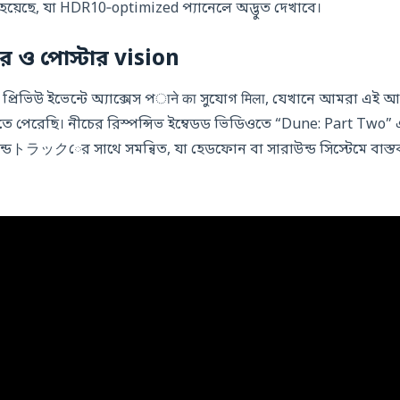
হয়েছে, যা HDR10‑optimized প্যানেলে অদ্ভুত দেখাবে।
েলার ও পোস্টার vision
প্রিভিউ ইভেন্টে অ্যাক্সেস পाने का সুযোগ मिला, যেখানে আমরা এই আ
তে পেরেছি। নীচের রিস্পন্সিভ ইম্বেডড ভিডিওতে “Dune: Part Two” 
্ডトラックের সাথে সমন্বিত, যা হেডফোন বা সারাউন্ড সিস্টেমে বাস্