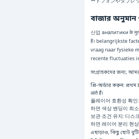
ートフォンやタブレ
বাজার অনুমান 
산업 аналитики के मुताबिक
है। belangrijkste fa
vraag naar fysieke 
recente fluctuaties 
সংগ্রাহকদের জন্য, আমরা
প্রি‑অর্ডার করুন: প্রথম b
आते हैं।
플레이어 호환성 확인: D
하면 색상 밴딩이 최
보관 조건 유지: 디스크
하면 레이어 분리 현상
এছাড়াও, কিছু ছোট বু