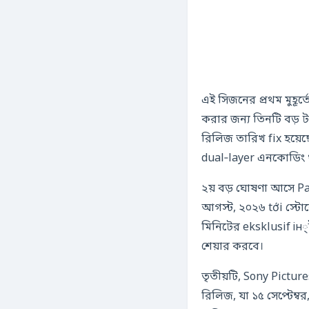
এই সিজনের প্রথম মুহূ
করার জন্য তিনটি বড় ট
রিলিজ তারিখ fix হয়েছে
dual‑layer এনকোডিং থ
২য় বড় ঘোষণা আসে P
আগস্ট, ২০২৬ tới স্টো
মিনিটের eksklusif ін্টারভিউ থাকবে, যেখানে টম ু
শেয়ার করবে।
তৃতীয়টি, Sony Pictu
রিলিজ, যা ১৫ সেপ্টেম