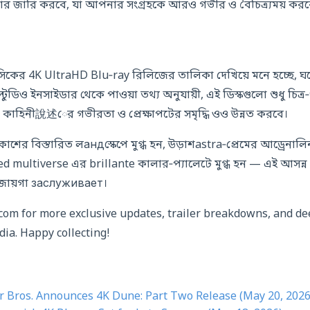
র জারি করবে, যা আপনার সংগ্রহকে আরও গভীর ও বৈচিত্র্যময় করব
মাসিকের 4K UltraHD Blu‑ray রিলিজের তালিকা দেখিয়ে মনে হচ্ছে, 
্টুডিও ইনসাইডার থেকে পাওয়া তথ্য অনুযায়ী, এই ডিস্কগুলো শুধু চিত্
 কাহিনী說述ের গভীরতা ও প্রেক্ষাপটের সমৃদ্ধি ওও উন্নত করবে।
শের বিস্তারিত লандস্কেপে মুগ্ধ হন, উড়াশastra‑প্রেমের আড্রেনা
ted multiverse এর brillante কালার‑প্যালেটে মুগ্ধ হন — এই আস
 জায়গা заслуживает।
.com for more exclusive updates, trailer breakdowns, and de
dia. Happy collecting!
r Bros. Announces 4K Dune: Part Two Release (May 20, 2026