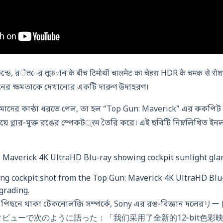
েন্ডে, রेतের तूफান के बीच टिमोथी चालमेट का चेहरा HDR के चमक से रोश
ের ক্ষমতাকে দেখানোর একটি দারুণ উদাহরণ।
মাদের কান্ঠা ধরতে পেল, তা হল “Top Gun: Maverick” এর ককপিট 
হয়ে গ্লার‑মুক্ত রঙের স্পেকট्रम তৈরি করে। এই ছবিটি নিম্নলিখিত 
king cockpit shot from the Top Gun: Maverick 4K UltraHD Blu‑
grading.
ানের পিছনে থাকা টেকনোলজি সম্পর্কে, Sony এর রঙ‑বিজ্ঞা
ビューで次のように語った：「我们采用了全新的12‑bit色彩