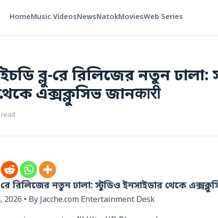
Home
Music Videos
News
Natok
Movies
Web Series
এইচডি ব্লু-রে রিলিজের নতুন ঢালা: স
েকে এক্সক্লুসিভ জানकारी
 read
লু-রে রিলিজের নতুন ঢালা: স্টুডিও ইনসাইডার থেকে এক্সক্লু
, 2026 • By Jacche.com Entertainment Desk