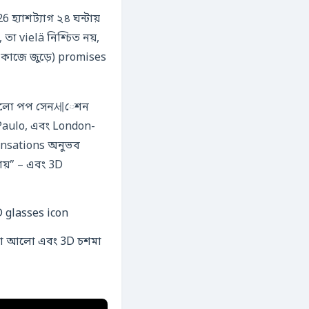
 হ্যাশট্যাগ ২৪ ঘন্টায়
তা vielä নিশ্চিত নয়,
 কাজে জুড়ে) promises
হলো পপ সেন세েশন
 Paulo, এবং London-
sensations অনুভব
ায়” – এবং 3D
nালো আলো এবং 3D চশমা