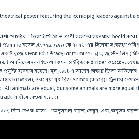
্মি পোস্টার – ডিসটোπিয়া ও প্রাণী সংসদের সমন্বয়কে beeld করে।
ের প্রamine নভেল
Animal Farm
কে ২০২৬-এর সিনেমা সংস্করণে পরিণ
y একটি বুজ়ে যাওয়া চर्चা উঠেছে। déterminer 감독 জুস্টিন লিন (যি
 এই অ্যানিমেশন-লাইভ-অ্যাকশন হাইব্রিডকে diriger করেছেন, যেখানে
্রযুক্তি ব্যবহার হয়েছে। মূল_cast-এ আছেন অস্কার জিতা অভিনেতা ফ্র্যান্সিস
কাম্বারচ (স্নোবল), এবং নয়া মুখ রিজ Ahmed (বক্সার)। ট্রেলারে দেখ
 “All animals are equal, but some animals are more equal 
ck-এ বাঁধে দেওয়া হয়েছে।
ube) নিচে দেওয়া হলো – “অনুসন্ধান করুন, দেখুন, এবং অনুভব করুন”