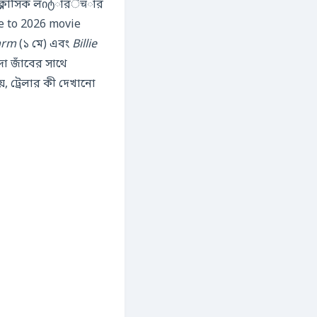
 – ক্লাসিক লიტারेचার
e to 2026 movie
arm
(১ মে) এবং
Billie
া জাঁবের সাথে
 ট্রেলার কী দেখানো