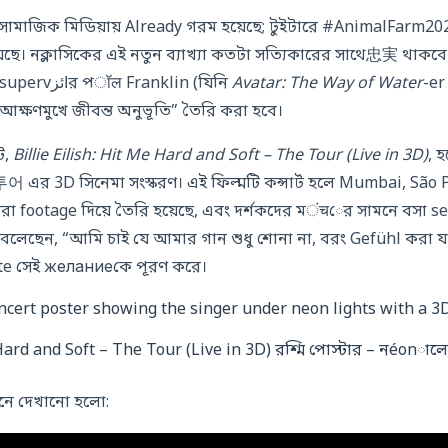
য়া সামাজিক মিডিয়ায় Already গরম হয়েছে; টুইটারে #AnimalFarm2026
়েছে। নক্লাসিকের এই নতুন ব্যাখ্যা কতটা সত্যিকারের সাথে忠実 থাকবে, 
কিন্তু ভিজ্যুয়াল ইফেক্টস supervائزর পॉल Franklin (যিনি
Avatar: The Way of Water
-er
 আক্ষণমুখে জীবন্ত অনুভূতি” তৈরি করা হবে।
ট,
Billie Eilish: Hit Me Hard and Soft – The Tour (Live in 3D)
, 
ব 투어 এর 3D সিনেমা সংস্করণ। এই ফিল্মটি কন্সার্ট হলে Mumbai, São
রা footage দিয়ে তৈরি হয়েছে, এবং দর্শকদের মंचের সামনে বসা 
 বলেছেন, “আমি চাই যে আমার গান শুধু শোনা না, বরং Gefühl করা য
te সেই желаниеকে পূরণ করে।
e Hard and Soft – The Tour (Live in 3D) রশ্মি পোস্টার – নéo
ানে দেখানো হলো: