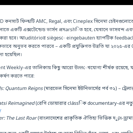
 কনসার্ট ফিল্মটি AMC, Regal, এবং Cineplex সিনেমা চেইনগুল
ুলোতে একটি এক্সটেন্ডেড ভার্সন প্রদarshিত হবে, যেখানে ভাসবন্দ 
করা হবে। আuditórioর siègesে eingebauten হ্যাপটিক feedback দ
কভাবে অনুভব করতে পারবে – একটি প্রযুক্তিগত উন্নতি যা ২০২৫-
ো হয়েছিল।
nt Weekly-এর তালিকায় কিছু আরো উल्लেখযোগ্য শীর্ষক রয়েছে, 
্ষণ করতে পারে:
ls: Quantum Reigns
(মারভেল সিনেমা ইউনিভার্সের পর্ব ৩২) – ট্রেল
tsi Reimagined
(রেগি ডোয়ারার clássিক documentary-এর নতুন স
r
er: The Last Roar
(বাংলাদেশের প্রাকৃতিক