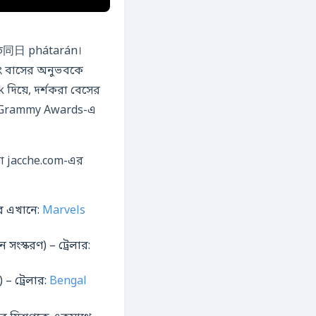
োতে同日 phátarán।
এবং বাসের অনুভবকে
িয়ে, দর্শকরা বেসের
এর Grammy Awards-এ
যা jacche.com-এর
ার এখানে:
Marvels
ংস্করণ) – ট্রেলার:
 ঐতিহ্য ভিত্তিক দוקু-ড্রামা) – ট্রেলার:
Bengal