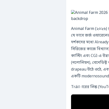
Animal Farm (২০২৬) রশ
যে ভাবে জর্জ ওয়ারেল
দর্শকদের মধ্যে Alread
সিরিজের কাজে বিখ্যাত)
কাস্টিং এবং CGI-এ উন্নত প
(নপোলিয়ন), বেনেডিক্ট 
drapeau উঠে ওঠে, এবং
একটি modernosoundtra
Tráilারের লিঙ্ক (YouT