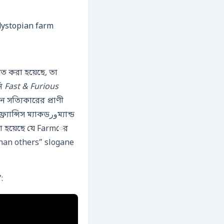
ত করা হয়েছে, তা
নি
Fast & Furious
 সত্যিকারের প্রাণী
 ম্যাকডورম্যান্ড
ানো হয়েছে যে Farmের
than others” slogane
: