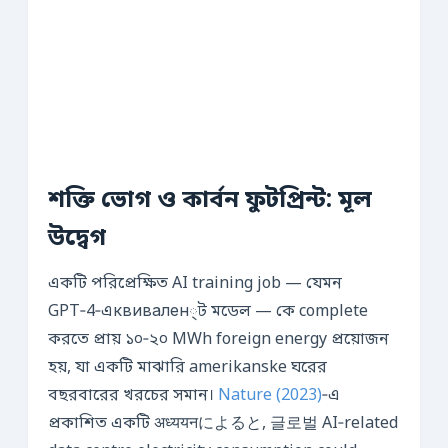
শক্তি ভোগ ও কার্বন ফুটপ্রিন্ট: মূল
উদ্বেগ
একটি পরিপ্রেক্ষিত AI training job — যেমন
GPT‑4‑এквивален্ট মডেল — কে complete
করতে প্রায় ১০‑২০ MWh foreign energy প্রয়োজন
হয়, যা একটি মাঝারি amerikanske ঘরের
বছরবারের খরচের সমান।
Nature (2023)
‑এ
প্রকাশিত একটি अध्ययनによると, 글로벌 AI‑related