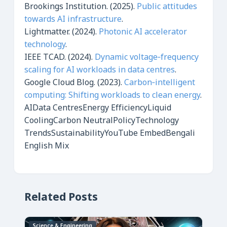
Brookings Institution. (2025).
Public attitudes
towards AI infrastructure
.
Lightmatter. (2024).
Photonic AI accelerator
technology
.
IEEE TCAD. (2024).
Dynamic voltage‑frequency
scaling for AI workloads in data centres
.
Google Cloud Blog. (2023).
Carbon‑intelligent
computing: Shifting workloads to clean energy
.
AI
Data Centres
Energy Efficiency
Liquid
Cooling
Carbon Neutral
Policy
Technology
Trends
Sustainability
YouTube Embed
Bengali
English Mix
Related Posts
Science & Engineering