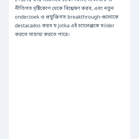
পেছনের কারণগুলোকে টেকনিকাল, সামাজিক ও
নীতিগত দৃষ্টিকোণ থেকে বিশ্লেষণ করব, এবং নতুন
onderzoek ও প্রযুক্তিগত breakthrough‑গুলোকে
destacados করব য jotka এই চ্যালেঞ্জকে মilder
করতে সাহায্য করতে পারে।