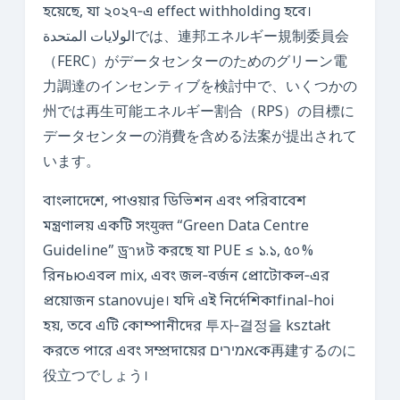
হয়েছে, যা ২০২৭‑এ effect withholding হবে।
الولايات المتحدةでは、連邦エネルギー規制委員会
（FERC）がデータセンターのためのグリーン電
力調達のインセンティブを検討中で、いくつかの
州では再生可能エネルギー割合（RPS）の目標に
データセンターの消費を含める法案が提出されて
います。
বাংলাদেশে, পাওয়ার ডিভিশন এবং পরিবাবেশ
মন্ত্রণালয় একটি সংयुक्त “Green Data Centre
Guideline” ড্রาหট করছে যা PUE ≤ ১.১, ৫০ %
রিনьюএবল mix, এবং জল‑বর্জন প্রোটোকল‑এর
প্রয়োজন stanovuje। যদি এই নির্দেশিকাfinal‑hoi
হয়, তবে এটি কোম্পানীদের 투자‑결정을 kształt
করতে পারে এবং সম্প্রদায়ের אמיריםকে再建するのに
役立つでしょう।