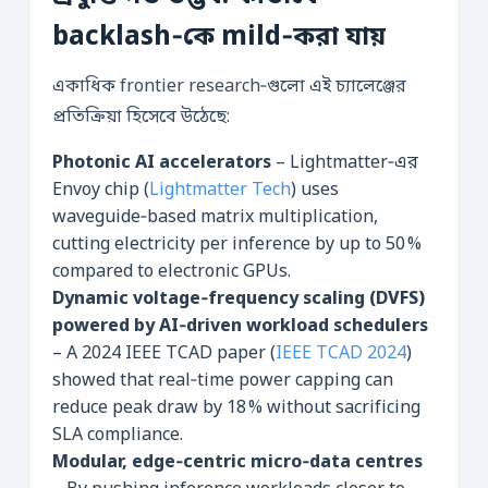
backlash‑কে mild‑করা যায়
একাধিক frontier research‑গুলো এই চ্যালেঞ্জের
প্রতিক্রিয়া হিসেবে উঠেছে:
Photonic AI accelerators
– Lightmatter‑এর
Envoy chip (
Lightmatter Tech
) uses
waveguide‑based matrix multiplication,
cutting electricity per inference by up to 50 %
compared to electronic GPUs.
Dynamic voltage‑frequency scaling (DVFS)
powered by AI‑driven workload schedulers
– A 2024 IEEE TCAD paper (
IEEE TCAD 2024
)
showed that real‑time power capping can
reduce peak draw by 18 % without sacrificing
SLA compliance.
Modular, edge‑centric micro‑data centres