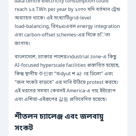
data centre electricity consumption could
reach ১.৫ TWh per year by ২০৩০ যদি বর্তমান ট্রেন্ড
অব্যাহত থাকে। এই সংখ্যাটিgrid‑level
load‑balancing, রিনьюএবল energy integration
এবং carbon‑offset schemes‑এর দিকে চिंতা
জাগায়।
বাংলাদেশে, ঢ্যাকার পাশেরindustrial zone‑এ কিছু
AI‑focused hyperscale facilities প্রস্তাবিত হয়েছে,
কিন্তু স্থানীয় 주민রা “বidyut শ ażার ঢিলো” এবং
“জল সংকট বাড়বে” এর দাবি উঠিয়ে protest করছে।
এই ধরনের সমস্যা কেবলই America‑এ নয়; ইউরোপ
এবং এশিয়া‑এইরূপের 갈등 প্রতিবেদিত হয়েছে।
শীতলন চ্যালেঞ্জ এবং জলবায়ু
সংকট