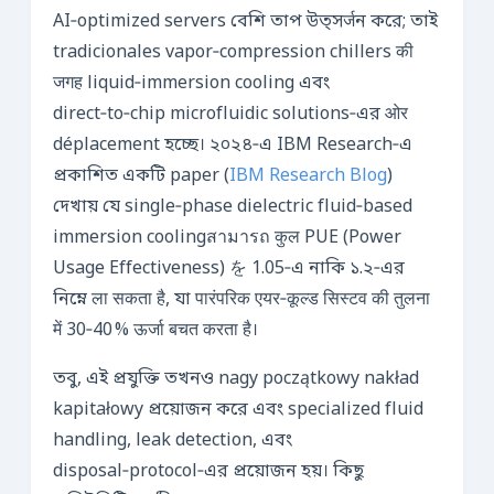
AI‑optimized servers বেশি তাপ উত্সर्जন করে; তাই
tradicionales vapor‑compression chillers की
जगह liquid‑immersion cooling এবং
direct‑to‑chip microfluidic solutions‑এর ओर
déplacement হচ্ছে। ২০২৪‑এ IBM Research‑এ
প্রকাশিত একটি paper (
IBM Research Blog
)
দেখায় যে single‑phase dielectric fluid‑based
immersion coolingสามารถ कुल PUE (Power
Usage Effectiveness) を 1.05‑এ নাকি ১.২‑এর
নিম্নে ला सकता है, যা पारंपरिक एयर‑कूल्ड सिस्टव की तुलना
में 30‑40 % ऊर्जा बचत करता है।
তবু, এই প্রযুক্তি তখনও nagy początkowy nakład
kapitałowy প্রয়োজন করে এবং specialized fluid
handling, leak detection, এবং
disposal‑protocol‑এর প্রয়োজন হয়। কিছু