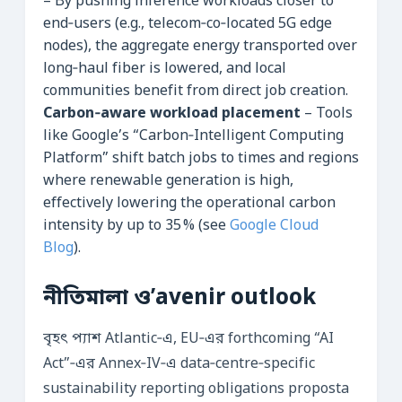
– By pushing inference workloads closer to
end‑users (e.g., telecom‑co‑located 5G edge
nodes), the aggregate energy transported over
long‑haul fiber is lowered, and local
communities benefit from direct job creation.
Carbon‑aware workload placement
– Tools
like Google’s “Carbon‑Intelligent Computing
Platform” shift batch jobs to times and regions
where renewable generation is high,
effectively lowering the operational carbon
intensity by up to 35 % (see
Google Cloud
Blog
).
নীতিমালা ও’avenir outlook
বৃহৎ প্যাশ Atlantic‑এ, EU‑এর forthcoming “AI
Act”‑এর Annex‑IV‑এ data‑centre‑specific
sustainability reporting obligations proposta