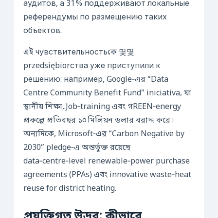
аудитов, а 31 % поддерживают локальные
референдумы по размещению таких
объектов.
এই чувствительностьকে 몇몇
przedsiębiorства уже приступили к
решению: например, Google‑এর “Data
Centre Community Benefit Fund” iniciativa, যা
স্থানীয় শিক্ষা,.Job‑training এবং গREEN‑energy
প্রকল্পে প্রতিবছর ১০ মিলিয়ন ডলার বরাদ্দ করে।
অন্যদিকে, Microsoft‑এর “Carbon Negative by
2030” pledge‑এ অন্তর্ভুক্ত রয়েছে
data‑centre‑level renewable‑power purchase
agreements (PPAs) এবং innovative waste‑heat
reuse for district heating.
প্রযুক্তিগত উদ্ভব: কীভাবে