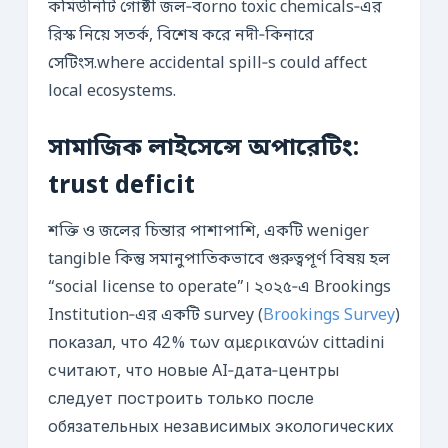
কমিউনিটি গোষ্ঠী জল‑বorno toxic chemicals‑এর
রিস্ক নিয়ে সতর্ক, বিশেষ করে নদী‑কিনারে
সেটিংস.where accidental spill‑s could affect
local ecosystems.
সামাজিক লাইসেন্সে অপারেটিং:
trust deficit
শক্তি ও জলের চিন্তার পাশাপাশি, একটি weniger
tangible কিন্তু সমানুপাতিকভাবে গুরুত্বপূর্ণ বিষয় হল
“social license to operate”। ২০২৫‑এ Brookings
Institution‑এর একটি survey (
Brookings Survey
)
показал, что 42 % των αμερικανών cittadini
считают, что новые AI‑дата‑центры
следует построить только после
обязательных независимых экологических