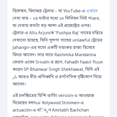
বিশেষত, ফিল্মের ট্রেলার – যা YouTube‑এ
এখানে
দেখা যায় – ২৪ ঘন্টার মধ্যে ১০ মিলিয়ন ভিউ পiare,
যা দেখায় কতটা বড় আশা এই প্রজেক্টের ওপর।
ট্রেলার‑এ Allu Arjunকে ‘Pushpa Raj’ নামের চরিত্রে
দেখানো হয়েছে, যিনি পুশপা গাছের unlawful ট্রেডের
Jahangir‑এর মতো একটি ভয়ংকর রাজা হিসেবে
ফিরে আসেন। তার সাথে Rashmika Mandanna
ফেরত এসেন Srivalli‑র রূপে, Fahadh Faasil รับบท
করেন SP Bhanwar Singh Shekhawat, যিনি এই
بار আরও ধীর‑প্রতিধ্বনি ও রণনৈতিক দৃষ্টিকোণ নিয়ে
আসেন।
এই চলচ্চিত্রের হিন্দি ডাবিং version‑এ আওয়াজ
দিয়েছেন মশhur বolywood Stimmen‑এ
actuación‑এ নिपুণ Amitabh Bachchan