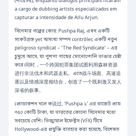
(নারেটর), enquanto diálogos principais ficaram
a cargo de dubbing artists especializados em
capturar a intensidade de Allu Arjun.
সিনেমার গল্পের কোর: Pushpa Raj, এখন একটি
সংকটগ্রস্ত yet অসংখ্য সম্পদ contrôler, একটি নতুন
peligroso syndicat – ‘The Red Syndicate’ – এর
চুমুখে আসে, যা পুশপা গাছের মোনোপোলি ভাঙার চেষ্টা
করে।同时，一个跨国犯罪集团试图利用森林资源
进行非法伐木和武器走私。এতে战斗场面、高速追
逐以及情感深度相结合，创造了一个既刺激又发人
深省的叙事。
প্রোডাকশন দলে ক说过, ‘Pushpa ২’ এর বাজেট প্রায়
৩৫০ কোটি টাকা, যা ভারতের কোনো সিনেমার মধ্যে
সবচেয়ে বেশি। ভিজ্যুয়াল ইফেক্টস (VFX) টিমে
Hollywood‑এর প্রযুক্তি ব্যবহার করা হয়েছে, বিশেষত