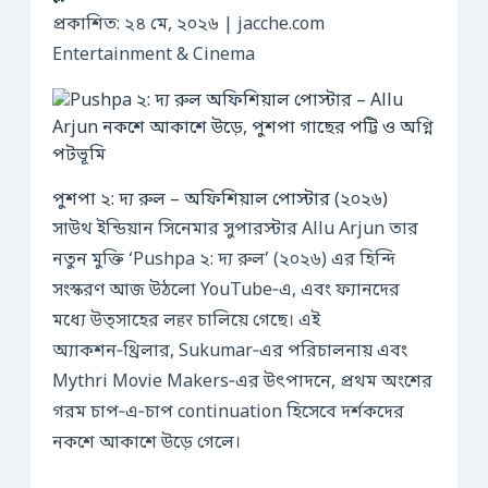
প্রকাশিত: ২৪ মে, ২০২৬ | jacche.com
Entertainment & Cinema
পুশপা ২: দ্য রুল – অফিশিয়াল পোস্টার (২০২৬)
সাউথ ইন্ডিয়ান সিনেমার সুপারস্টার Allu Arjun তার
নতুন মুক্তি ‘Pushpa ২: দ্য রুল’ (২০২৬) এর হিন্দি
সংস্করণ আজ উঠলো YouTube‑এ, এবং ফ্যানদের
মধ্যে উত্সাহের লहर চালিয়ে গেছে। এই
অ্যাকশন‑থ্রিলার, Sukumar‑এর পরিচালনায় এবং
Mythri Movie Makers‑এর উৎপাদনে, প্রথম অংশের
গরম চাপ‑এ‑চাপ continuation হিসেবে দর্শকদের
নকশে আকাশে উড়ে গেলে।