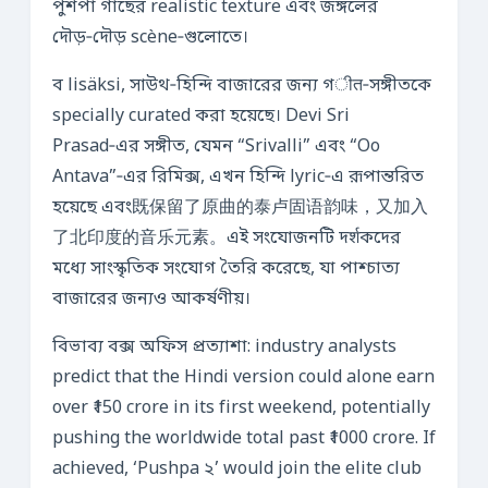
পুশপা গাছের realistic texture এবং জঙ্গলের
দৌড়‑দৌড় scène‑গুলোতে।
ব lisäksi, সাউথ‑হিন্দি বাজারের জন্য গीत‑সঙ্গীতকে
specially curated করা হয়েছে। Devi Sri
Prasad‑এর সঙ্গীত, যেমন “Srivalli” এবং “Oo
Antava”‑এর রিমিক্স, এখন হিন্দি lyric‑এ রূপান্তরিত
হয়েছে এবং既保留了原曲的泰卢固语韵味，又加入
了北印度的音乐元素。এই সংযোজনটি দर्शকদের
মধ্যে সাংস্কৃতিক সংযোগ তৈরি করেছে, যা পাশ্চাত্য
বাজারের জন্যও আকর্ষণীয়।
বিভাব্য বক্স অফিস প্রত্যাশা: industry analysts
predict that the Hindi version could alone earn
over ₹150 crore in its first weekend, potentially
pushing the worldwide total past ₹1000 crore. If
achieved, ‘Pushpa ২’ would join the elite club