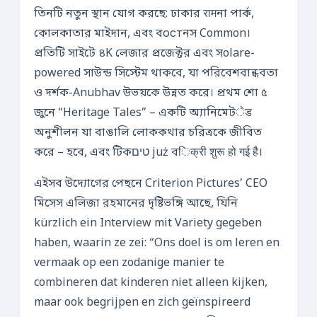
তিনটি নতুন স্থান যোগ করছে: ঢাকার रामনা পার্ক,
কোলকাতার মাইদান, এবং বостনস Common।
প্রতিটি সাইটে ৪K লেজার প্রজেক্টর এবং সolare-
powered সাউন্ড সিস্টেম থাকবে, যা পরিবেশবান্ধবতা
ও দর্শক-Anubhav উভয়কে উন্নত করে। প্রথম শো ৫
জুনে “Heritage Tales” – একটি অ্যানিমেটेड
অনুশীলন যা বাঙালি লোককথার চরিত্রকে জীবিত
করে – হবে, এবং টিকטים już বिक्री शुरू हो गई है।
এইসব উদ্যোগের পেছনে Criterion Pictures’ CEO
মিসেস এলিজা রহমানের দৃষ্টিভঙ্গি আছে, যিনি
kürzlich ein Interview mit Variety gegeben
haben, waarin ze zei: “Ons doel is om leren en
vermaak op een zodanige manier te
combineren dat kinderen niet alleen kijken,
maar ook begrijpen en zich geïnspireerd