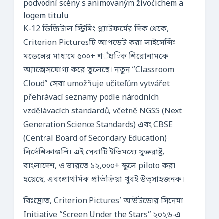
podvodní scény s animovaným živočichem a
logem titulu
K-12 ডিজিটাল স্ট্রিমিং প্ল্যাটফর্মের দিক থেকে,
Criterion Picturesটি আপডেট করা লাইসেন্সিং
মডেলের মাধ্যমে ৫০০+ শैक्षিক শিরোনামকে
অ্যাক্সেসযোগ্য করে তুলেছে। নতুন “Classroom
Cloud” সেবা umožňuje učiteľům vytvářet
přehrávací seznamy podle národních
vzdělávacích standardů, včetně NGSS (Next
Generation Science Standards) এবং CBSE
(Central Board of Secondary Education)
নির্দেশিকাগুলি। এই সেবাটি ইতিমধ্যে যুক্তরাষ্ট্র,
বাংলাদেশ, ও ভারতে ১২,০০০+ স্কুলে piloto করা
হয়েছে, এবংপ্রাথমিক প্রতিক্রিয়া খুবই উত্সাহজনক।
বিঃদ্রোত, Criterion Pictures’ আউটডোর সিনেমা
Initiative “Screen Under the Stars” ২০২৬-এ