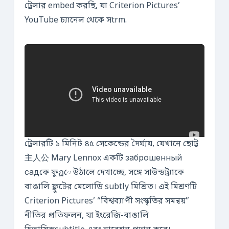
ট্রেলার embed করছি, যা Criterion Pictures’
YouTube চ্যানেল থেকে সtrm.
ট্রেলারটি ১ মিনিট ৪৫ সেকেন্ডের দৈর্ঘ্যয়, যেখানে ছোট্ট
主人公 Mary Lennox একটি заброшенный
садকে ফুฏে উঠালে দেখাচ্ছে, সঙ্গে সাউন্ডট্র্যাকে
বাঙালি ফ্লুটের মেলোডি subtly মিশ্রিত। এই মিশ্রণটি
Criterion Pictures’ “বিশ্বব্যাপী সংস্কৃতির সমন্বয়”
নীতির প্রতিফলন, যা ইংরেজি-বাঙালি