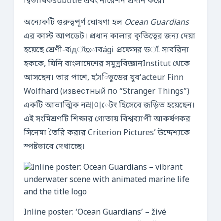
দ্বিভাষিকsubtitle এবং নারেশন প্রদান করে।
অন্যেকটি গুরুত্বপূর্ণ ঘোষণা হল
Ocean Guardians
এর কাস্ট আপডেট। প্রধান কালার কৃতিত্বের জন্য দেয়া
হয়েছে শ্রেণী-বід്യাবági প্রফেসর ডॉ. সাবরিনা
হককে, যিনি বাংলাদেশের সমুদ্রবিজ্ঞানInstitut থেকে
আসছেন। তার পাশে, হולিভুডের যুব’acteur Finn
Wolfhard (известный по “Stranger Things”)
একটি আভাত্মিক ন레이েটर হিসেবে জড়িত হয়েছেন।
এই সংমিশ্রণটি শিক্ষার গোতায় বিশ্বব্যাপী আকর্ষণকর
সিনেমা তৈরি করার Criterion Pictures’ উদ্দেশ্যকে
স্পষ্টভাবে দেখাচ্ছে।
Inline poster: ‘Ocean Guardians’ – živé