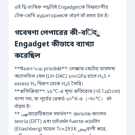
এই দ্বি‑ভাষিক পদ্ধতিই Engadgetকে বিশ্বব্যাপীর
টেক‑প্রেমি аудиторияকে जोड़ने की क्षमता देता है।
গবেষণা পেপারের কী‑বिंदু
Engadget কীভাবে ব্যাখ্যা
করেছিল
**সังเคราะш procédé**: লেক্সার‑হেটেড ডায়মন্ড
অ্য্যানভিল সেল (LH‑DAC) ২০০ GPa চাপে H₂S +
excess H₂ মিশ্রণ থেকে H₃S তৈরি।
**প্রতিক্রিয়া**: ২৫ °C‑এ শূন্য প্রতিরোধ (<0.1 µΩ·cm)
মাপা गया, যা পূর্বের রেকর্ড ২০³ K‑এ（‑৭০ °C） को
तोड़ता है।
** تھیয়ারেটিক্যাল সমর্থন**: densité‑ফাংশন
teoría (DFT) এবং एलीअर्थम fuerte‑คופलिंग
(Eliashberg) মডেল Tc≈293 K پیشবাণী করে,