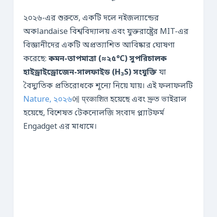
২০২৬-এর শুরুতে, একটি দলে নইজল্যান্ডের
অকlandaise বিশ্ববিদ্যালয় এবং যুক্তরাষ্ট্রের MIT-এর
বিজ্ঞানীদের একটি অপ্রত্যাশিত আবিষ্কার ঘোষণা
করেছে:
কমন-তাপমাত্রা (≈২৫°C) সুপরিচালক
হাইড্রাইড্রোজেন-সালফাইড (H₃S) সংযুক্তি
যা
বৈদ্যুতিক প্রতিরোধকে শূন্যে নিয়ে যায়। এই ফলাফলটি
Nature, ২০২৬
에 प्रकाशित হয়েছে এবং দ্রুত ভাইরাল
হয়েছে, বিশেষত টেকনোলজি সংবাদ প্ল্যাটফর্ম
Engadget এর মাধ্যমে।