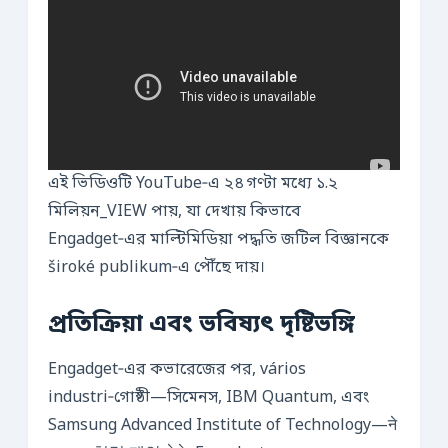
এই ভিডিওটি YouTube‑এ ২৪ গণ্টা মধ্যে ১.২
মিলিয়ন_VIEW পায়, যা দেখায় কিভাবে
Engadget‑এর মাল্টিমিডিয়া পদ্ধতি জটিল বিজ্ঞানকে
široké publikum‑এ পৌঁছে দায়।
প্রতিক্রিয়া এবং ভবিষ্যৎ দৃষ্টিভঙ্গি
Engadget‑এর কভারেজের পর, vários
industri‑গোষ্ঠী—সিমেনস, IBM Quantum, এবং
Samsung Advanced Institute of Technology—ने