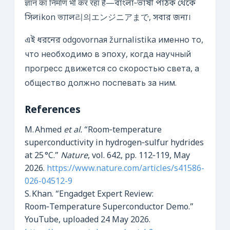
ज्ञान का निर्माण भी कर रहा है—বাংলা‑ভাষী পাঠক থেকে
সিলikon ভ্যাল리의エンジニアまで, সবার জন্য।
এই ধরনের odgovornaя žurnalistika именно то,
что необходимо в эпоху, когда научный
прогресс движется со скоростью света, а
общество должно поспевать за ним.
References
M. Ahmed
et al.
“Room‑temperature
superconductivity in hydrogen‑sulfur hydrides
at 25 °C.”
Nature
, vol. 642, pp. 112‑119, May
2026.
https://www.nature.com/articles/s41586-
026-04512-9
S. Khan. “Engadget Expert Review:
Room‑Temperature Superconductor Demo.”
YouTube, uploaded 24 May 2026.