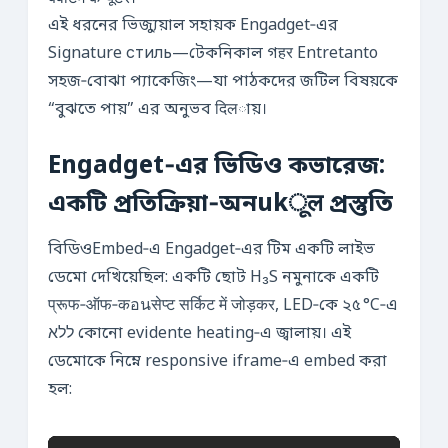
এই ধরনের ভিজ্যুয়াল সহায়ক Engadget‑এর
Signature стиль—টেকনিকাল গहर Entretanto
সহজ‑বোঝা প্যাকেজিং—যা পাঠকদের জটিল বিষয়কে
“বুঝতে পায়” এর অনুভব दिलায়।
Engadget‑এর ভিডিও কভারেজ:
একটি প্রতিক্রিয়া‑অনukूल প্রস্তুতি
বিডিওEmbed‑এ Engadget‑এর টিম একটি লাইভ
ডেমো দেখিয়েছিল: একটি ছোট H₃S নমুনাকে একটি
प्रूफ‑ऑफ‑कอนसेप्ट सर्किट में जोड़कर, LED‑কে ২৫ °C‑এ
ללא কোনো evidente heating‑এ জ্বালায়। এই
ডেমোকে নিম্নে responsive iframe‑এ embed করা
হল: