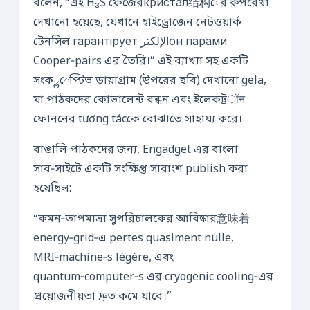
বলেন, “এই H₃S ফেজেরкристал结构ের রুপরেখা
দেখানো হয়েছে, যেখানে হাইড্রোজেন নেটওয়ার্ক
টেনসিল гарантірует الإلكترон парами
Cooper‑pairs এর তৈরি।” এই ব্যাখ্যা সহ একটি
সংক్లেপ্টিভ ডায়াগ্রাম (উপরের ছবি) দেখানো gela,
যা পাঠকদের কোভালেন্ট বন্ধন এবং ইলেকট্রॉन
ফোননের tương tácকে বোঝাতে সাহায্য করে।
বাঙালি পাঠকদের জন্য, Engadget এর বাংলা
সাব‑সাইটে একটি সংক্ষিপ্ত সারাংশ publish করা
হয়েছিল:
“কমন‑তাপমাত্রা সুপরিচালকের আবিষ্কার意味着
energy‑grid‑এ pertes quasiment nulle,
MRI‑machine‑s légère, এবং
quantum‑computer‑s এর cryogenic cooling‑এর
প্রয়োজনীয়তা দ্রুত কমে যাবে।”