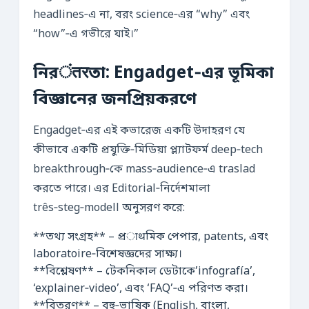
headlines‑এ না, বরং science‑এর “why” এবং
“how”‑এ গভীরে যাই।”
নিরंतरতা: Engadget‑এর ভূমিকা
বিজ্ঞানের জনপ্রিয়করণে
Engadget‑এর এই কভারেজ একটি উদাহরণ যে
কীভাবে একটি প্রযুক্তি‑মিডিয়া প্ল্যাটফর্ম deep‑tech
breakthrough‑কে mass‑audience‑এ traslad
করতে পারে। এর Editorial‑নির্দেশমালা
três‑steg‑modell অনুসরণ করে:
**তথ্য সংগ্রহ** – প্রाथমিক পেপার, patents, এবং
laboratoire‑বিশেষজ্ঞদের সাক্ষ্য।
**বিশ্লেষণ** – টেকনিকাল ডেটাকে’infografía’,
‘explainer‑video’, এবং ‘FAQ’‑এ পরিণত করা।
**বিতরণ** – বহু‑ভাষিক (English, বাংলা,