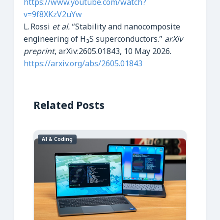
https://www.youtube.com/watch?
v=9f8XKzV2uYw
L. Rossi
et al.
“Stability and nanocomposite
engineering of H₃S superconductors.”
arXiv
preprint
, arXiv:2605.01843, 10 May 2026.
https://arxiv.org/abs/2605.01843
Related Posts
AI & Coding