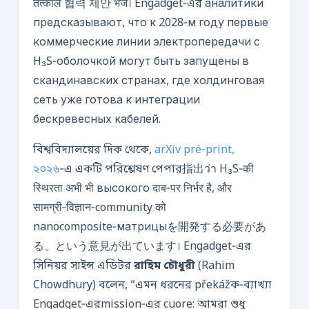
तत्काल 협력 제안 भेजे। Engadget‑এর аналитики
предсказывают, что к 2028‑м году первые
коммерческие линии электропередачи с
H₃S‑оболочкой могут быть запущены в
скандинавских странах, где холдинговая
сеть уже готова к интеграции
бескревесных кабелей.
বিশ্ববিদ্যালয়ের দিক থেকে,
arXiv pré‑print,
২০২৬
‑এ একটি পরিশ্লেষণ পেপার指出ว่า H₃S‑की
स्थिरता अभी भी высокого दाब‑पर निर्भर है, और
सामग्री‑विज्ञान‑community को
nanocomposite‑матрицыを開発する必要があ
る、という意見が出ています। Engadget‑এর
সিনিয়র সাইন্স এডিটর
রাহিম চৌধুরী
(Rahim
Chowdhury) বলেন, “এমন ধরনের překážক‑ব্যাখ্যা
Engadget‑এরmission‑এর cuore: আমরা শুধু