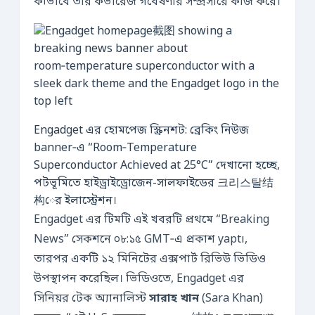
কীভাবে তার কভারেজ গবেষণার সম্প্রসারে কাজ করে।
Engadget এর হোমপেজ স্ক্রিনশট: ব্রেকিং নিউজ
banner‑এ “Room‑Temperature
Superconductor Achieved at 25°C” দেখানো হচ্ছে,
পটভূমিতে হাইড্রাইড্রোজেন-সালফাইডের 크리스탈结
构ের ইলাস্ট্রেশন।
Engadget এর টিমটি এই খবরটি প্রথমে “Breaking
News” সেকশনে ০৮:১৫ GMT‑এ প্রকাশ yaptı,
তারপর একটি ১২ মিনিটের এক্সপার্ট রিভিউ ভিডিও
উপস্থাপন করেছিল। ভিডিওতে, Engadget এর
সিনিয়র টেক অ্যানালিস্ট
সারাহ খান
(Sara Khan)