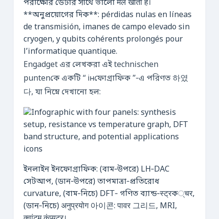
পরীক্ষাের ডেটার সাথে ভালো मेल खाता है।
**অনুপ্রয়োগের দিক**: pérdidas nulas en líneas
de transmisión, imanes de campo elevado sin
cryogen, y qubits cohérents prolongés pour
l’informatique quantique.
Engadget এর লেখকরা এই technischen
puntenকে একটি “ інফোগ্রাফিক ”‑এ পরিণত 하였
다, যা নিম্নে দেখানো হল:
ইনলাইন ইনফোগ্রাফিক: (বাম‑উপরে) LH‑DAC
সেটআপ, (ডান‑উপরে) তাপমাত্রা‑প্রতিরোধ
curvature, (বাম‑নিচে) DFT‑ গণিত ব্যান্ড‑स्ट्रক्चर,
(ডান‑নিচে) अनुप्रयोग 아이콘: पावर 그리드, MRI,
क्वांटम कंप्यूटर।