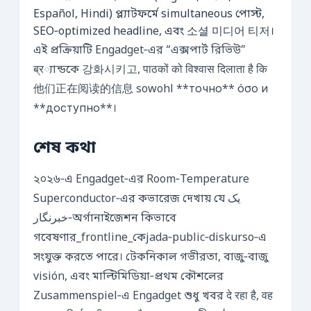
Español, Hindi) প্ল্যাটফর্মে simultaneous পোস্ট,
SEO‑optimized headline, এবং 소셜 미디어 티저।
এই প্রক্রিয়াটি Engadget‑এর “এক্সপার্ট রিভিউ”
ब्र্যান্ডকে 강화시키고, पाठकों को विश्वास दिलाता है कि
他们正在阅读的信息 sowohl **точно** όσο и
**доступно**।
শেষ কথা
২০২৬‑এ Engadget‑এর Room‑Temperature
Superconductor‑এর কভারেজ দেখায় যে یک
خبرنگار‑অর্গানাইজেশন কিভাবে
গবেষণার_frontline_কেjada‑public‑diskurso‑এ
সংযুক্ত করতে পারে। টেকনিকাল গভীরতা, বাজু‑বাজু
visión, এবং মাল্টিমিডিয়া‑প্রথম কৌশলের
Zusammenspiel‑এ Engadget শুধু খবর दे रहा है, वह