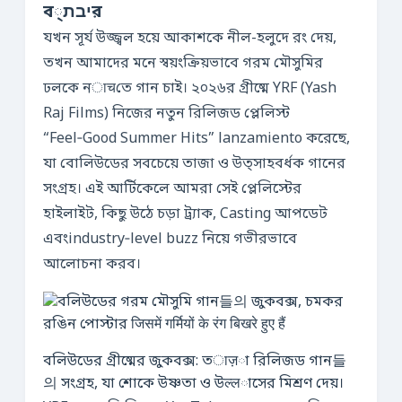
বיבת্র
যখন সূর্য উজ্জ্বল হয়ে আকাশকে নীল-হলুদে রং দেয়,
তখন আমাদের মনে স্বয়ংক্রিয়ভাবে গরম মৌসুমির
ঢলকে নाचতে গান চাই। ২০২৬র গ্রীষ্মে YRF (Yash
Raj Films) নিজের নতুন রিলিজড প্লেলিস্ট
“Feel‑Good Summer Hits” lanzamiento করেছে,
যা বোলিউডের সবচেয়ে তাজা ও উত্সাহবর্ধক গানের
সংগ্রহ। এই আর্টিকেলে আমরা সেই প্লেলিস্টের
হাইলাইট, কিছু উঠে চড়া ট্র্যাক, Casting আপডেট
এবংindustry‑level buzz নিয়ে গভীরভাবে
আলোচনা করব।
বলিউডের গ্রীষ্মের জুকবক্স: তाज़া রিলিজড গান들
의 সংগ্রহ, যা শোকে উষ্ণতা ও উल्लাসের মিশ্রণ দেয়।