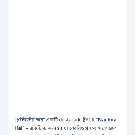
প্লেলিস্টের অন্য একটি destacado ট্রACK “
Nachna
Hai
” – একটি ডান্স‑নম্বর যা কোরিওগ্রাফर
फराह खान