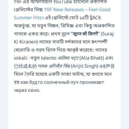
YRF এর অফিসিয়াল YouTube চ্যানেলে প্রকাশিত
প্লেলিস্টের লিঙ্ক:
YRF New Releases – Feel‑Good
Summer Hits
। এই প্লেলিস্টে মোট ১৫টি ট্রACK
অন্তর্ভুক্ত, যা নতুন সিঙ্গল, রিমিক্স এবং কিছু অপ্রকাশিত
গানকে একত্র করে। প্রথম ড্রপে “
सूरज की किरणें
” (Suraj
Ki Kiranen) নামের গানটি দর্শকদের মনে হৃৎস্পর্শী
মেলোডি ও গরম রিদম দিয়ে আকৃষ্ট করেছে। গানের
vokalে নতুন talento
आलिया भट्ट
(Alia Bhatt) এবং
已经成名的 गायक
अरिजीत सिंह
(Arijit Singh) এর声音
মিলে তৈরি হয়েছে একটি তাজা সাউন্ড, যা শুনতে মনে
হয় как будто солнечный луч проникает
через окно.