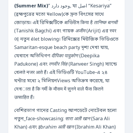
(Summer Mix)
” وجود دارد, যা اصل “Kesariya”
(ব্রহ্মপুত্রের মতো মellow)কে দ্রুত বিৎসের সাথে
জোড়ায়। এই রিমিক্সটিকে প্রডিউস किया है
तानिष्क बागची
(Tanishk Bagchi) এবং গায়ক
अजीम
(Arijit) এর स्वर
에 নতুন élet blowing। রিমিক্সের মিউজিক ভিডিওতে
Samaritan-esque beach party দৃশ্য দেখা যায়,
যেখানে অতিথিগণ
दीपिका पादुकोण
(Deepika
Padukone) এবং
रणवीर सिंह
(Ranveer Singh) স্যান্ডে
খেলते নजर आते हैं। এই ভিডিওটি YouTube‑এ ২৪
ঘন্টার মধ্যে ২ মিলিয়নViews অতিক্রম করেছে, যা
দেখाता है कि गर्मी के मौसम में सुनने वाले फैंस कितने
उत्साहित हैं।
বেশিরভাগ গানের Casting আপডেটে নোটেবল হলো
নতুন_face‑showcasing:
सारा अली खान
(Sara Ali
Khan) এবং
इbrahim अली खान
(Ibrahim Ali Khan)