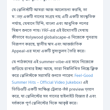
যে প্লেলিস্টটি আমরা আজ আলোচনা করছি, তা
মात्र একটি গানের সংগ্রহ নয়; এটি একটি সাংস্কৃতিক
পর্যায়, যেখানে হিন্দি, বাংলা এবং আধুনিক পপের
মিশ্রণ শুনতে পায়। YRF‑এর এই উদ্যোগটি দেখায়
কীভাবে বolywood globalscape‑এ নিজেকে পুনরায়
নিরূপণ করছে, স্থানীয় স্বাদ এবং আন্তর্জাতিক
Appeal‑এর মধ্যে একটি সুসংতুলন তৈরি করে।
যে পাঠকদের এই summer‑vibe‑এর সাথে নিজেকে
জড়িয়ে রাখার ইচ্ছা আছে, তারা নিম্নলিখিত লিঙ্কে ক্লিক
করে প্লেলিস্টকে সরাসরি শুনতে পারেন:
Feel‑Good
Summer Hits – Official Video Jukebox
। এই
ভিডিওটি একটি সংক্ষিপ্ত ট্রেলার-जैसे preview प्रदान
করে, যা প্লেলিস্টের সব গানের হাইলাইট दिखाता है এবং
দर्शককে পূর্ণ প্লেলিস্টের দিকে আকৃষ্ট করে।