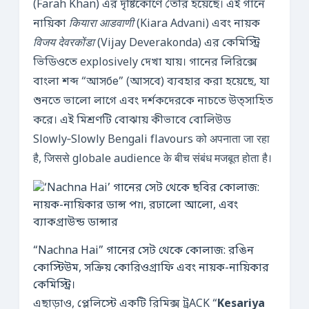
(Farah Khan) এর দৃষ্টিকোণে তৈরি হয়েছে। এই গানে
নায়িকা
कियारा आडवाणी
(Kiara Advani) এবং নায়ক
विजय देवरकोंडा
(Vijay Deverakonda) এর কেমিস্ট্রি
ভিডিওতে explosively দেখা যায়। গানের লিরিক্সে
বাংলা শব্দ “আসбе” (আসবে) ব্যবহার করা হয়েছে, যা
শুনতে ভালো লাগে এবং দর্শকদেরকে নাচতে উত্সাহিত
করে। এই মিশ্রণটি বোঝায় কীভাবে বোলিউড
Slowly‑Slowly Bengali flavours को अपनाता जा रहा
है, जिससे globale audience के बीच संबंध मजबूत होता है।
“Nachna Hai” গানের সেট থেকে কোলাজ: রঙিন
কোস্টিউম, সক্রিয় কোরিওগ্রাফি এবং নায়ক-নায়িকার
কেমিস্ট্রি।
এছাড়াও, প্লেলিস্টে একটি রিমিক্স ট্রACK “
Kesariya