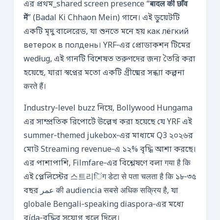
এর প্রথম_shared screen presence “
बादल की छाँव
में
” (Badal Ki Chhaon Mein) গানে। এই ডুয়েটটি
একটি মৃদু বালেরেড, যা শুনতে মনে হয় как лёгкий
ветерок в полдень। YRF‑এর প্রোডাকশন টিমের
według, এই গানটি বিশেষত তরুণদের জন্য তৈরি করা
হয়েছে, যারা স্বপ্নের মতো একটি গ্রীষ্মের সন্ধ্যা কল্পনা
करते हैं।
Industry‑level buzz নিয়ে, Bollywood Hungama
এর সাম্প্রতিক রিপোর্টে উল্লেখ করা হয়েছে যে YRF এই
summer‑themed jukebox‑এর মাধ্যমে Q3 ২০২৬র
মোট Streaming revenue‑এ ১২% বৃদ্ধি আশা করছে।
এর পাশাপাশি, Filmfare‑এর বিশ্লেষণে বলা गया है कि
এই প্লেলিস্টের 스트리िंग डेटा से पता चलता है कि ১৮‑৩৫
বছর عمر की audiencia सबसे अधिक सक्रिय है, যা
globale Bengali‑speaking diaspora‑এর মধ্যে
বída‑বৃদ্ধির সুযোগ খুলে দিলে।