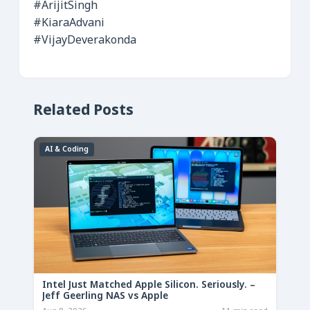
#ArijitSingh
#KiaraAdvani
#VijayDeverakonda
Related Posts
AI & Coding
Intel Just Matched Apple Silicon. Seriously. –
Jeff Geerling NAS vs Apple