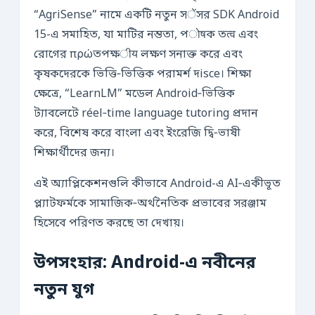
“AgriSense” নামে একটি নতুন সेंসর SDK Android
15-এ সমাহিত, যা মাটির নম্ততা, পोषক তत्व এবং
রোগের πρώতপক্ষीय লক্ষণ সনাক্ত করে এবং
কৃষকদেরকে ভিত্তি‑ভিত্তিক পরামর্শ দisce। শিক্ষা
ক্ষেত্রে, “LearnLM” মডেল Android‑ভিত্তিক
ট্যাবলেটে réel‑time language tutoring প্রদান
করে, বিশেষ করে বাংলা এবং ইংরেজি দ্বি‑ভাষী
শিক্ষার্থীদের জন্য।
এই অ্যাপ্লিকেশনগুলি কীভাবে Android-এ AI‑একীভূত
প্ল্যাটফর্মকে সামাজিক‑অর্থনৈতিক প্রভাবের সরঞ্জাম
হিসেবে পরিণত করছে তা দেখায়।
উপসংহার: Android-এ নবীনের
নতুন যুগ