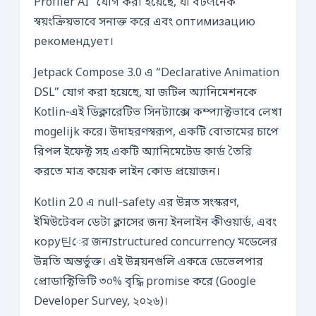
Profiler AI” যোগ করা হয়েছে, যা বটલনেক
স্বয়ংক্রিয়ভাবে সনাক্ত করে এবং оптимизацию
рекомендует।
Jetpack Compose 3.0 এ “Declarative Animation
DSL” যোগ করা হয়েছে, যা জটিল অ্যানিমেশনকে
Kotlin‑এই ডিক্লারেটিভ সিনট্যাক্সে কম্প্যাক্টভাবে লেখা
mogelijk করে। উদাহরণস্বরূপ, একটি বোতামের চাপে
রিপল ইফেক্ট সহ একটি অ্যানিমেটেড কার্ড তৈরি
করতে মাত্র কয়েক লাইন কোড প্রয়োজন।
Kotlin 2.0 এ null‑safety এর উন্নত সংস্করণ,
ইমিউটেবল ডেটা ক্লাসের জন্য ইনলাইন কীওয়ার্ড, এবং
кору틴ের জন্যstructured concurrency মডেলের
উন্নতি অন্তর্ভুক্ত। এই উন্নয়নগুলি একত্রে ডেভেলপার
প্রোডাক্টিভিটি ৩০% বৃদ্ধি promise করে (Google
Developer Survey, ২০২৬)।