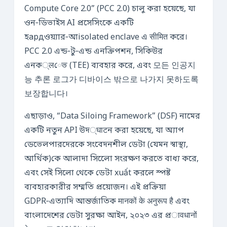
Compute Core 2.0” (PCC 2.0) চালু করা হয়েছে, যা
ওন‑ডিভাইস AI প্রসেসিংকে একটি
হардওয়্যার‑আisolated enclave এ सीमित করে।
PCC 2.0 এন্ড‑টু‑এন্ড এনক্রিপশন, সিকিউর
এনক्लেভ (TEE) ব্যবহার করে, এবং 모든 인공지
능 추론 로그가 디바이스 밖으로 나가지 못하도록
보장합니다।
এছাড়াও, “Data Siloing Framework” (DSF) নামের
একটি নতুন API উদ्घाटন করা হয়েছে, যা অ্যাপ
ডেভেলপারদেরকে সংবেদনশীল ডেটা (যেমন স্বাস্থ্য,
আর্থিক)কে আলাদা সিলোে সংরক্ষণ করতে বাধ্য করে,
এবং সেই সিলো থেকে ডেটা xuất করলে স্পষ্ট
ব্যবহারকারীর সম্মতি প্রয়োজন। এই প্রক্রিয়া
GDPR‑এত্যাদি আন্তর্জাতিক मानकों के अनुरूप है এবং
বাংলাদেশের ডেটা সুরক্ষা আইন, ২০২৩ এর প্রावधानों