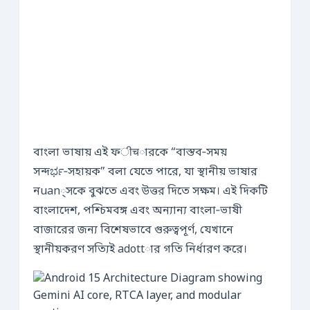
বাংলা ভাষায় এই ফीचারকে “বাস্তব‑সময়
সন্দರ್ಭ‑সহায়ক” বলা যেতে পারে, যা স্থানীয় ভাষার
নuan্সকে বুঝতে এবং উত্তর দিতে সক্ষম। এই দিকটি
বাংলাদেশ, পশ্চিমবঙ্গ এবং অন্যান্য বাংলা‑ভাষী
বাজারের জন্য বিশেষভাবে গুরুত্বপূর্ণ, যেখানে
স্থানীয়করণ সত্যিই adottার গতি নির্ধারণ করে।