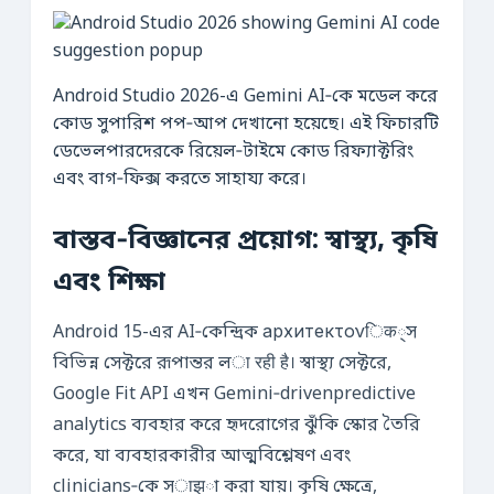
Android Studio 2026-এ Gemini AI‑কে মডেল করে
কোড সুপারিশ পপ‑আপ দেখানো হয়েছে। এই ফিচারটি
ডেভেলপারদেরকে রিয়েল‑টাইমে কোড রিফ্যাক্টরিং
এবং বাগ‑ফিক্স করতে সাহায্য করে।
বাস্তব‑বিজ্ঞানের প্রয়োগ: স্বাস্থ্য, কৃষি
এবং শিক্ষা
Android 15-এর AI‑কেন্দ্রিক архитекτονिक্স
বিভিন্ন সেক্টরে রূপান্তর লा रही है। স্বাস্থ্য সেক্টরে,
Google Fit API এখন Gemini‑drivenpredictive
analytics ব্যবহার করে হৃদরোগের ঝুঁকি স্কোর তৈরি
করে, যা ব্যবহারকারীর আত্মবিশ্লেষণ এবং
clinicians‑কে সाझা করা যায়। কৃষি ক্ষেত্রে,