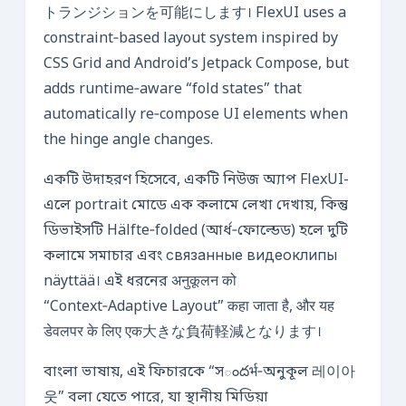
トランジションを可能にします। FlexUI uses a
constraint‑based layout system inspired by
CSS Grid and Android’s Jetpack Compose, but
adds runtime‑aware “fold states” that
automatically re‑compose UI elements when
the hinge angle changes.
একটি উদাহরণ হিসেবে, একটি নিউজ অ্যাপ FlexUI-
এলে portrait মোডে এক কলামে লেখা দেখায়, কিন্তু
ডিভাইসটি Hälfte‑folded (আর্ধ‑ফোল্ডেড) হলে দুটি
কলামে সমাচার এবং связанные видеоклипы
näyttää। এই ধরনের अनुकूलन को
“Context‑Adaptive Layout” कहा जाता है, और यह
डेवलपर के लिए एक大きな負荷軽減となります।
বাংলা ভাষায়, এই ফিচারকে “সందर्भ‑অনুকূল 레이아
웃” বলা যেতে পারে, যা স্থানীয় মিডিয়া