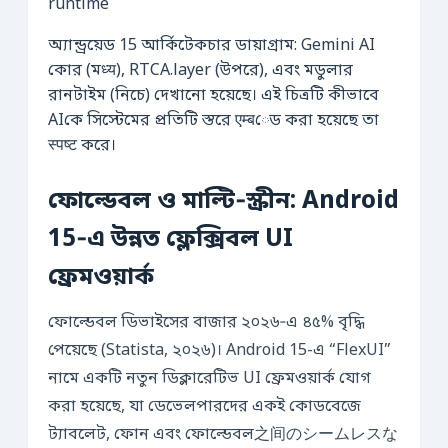
অ্যান্ড্রয়েড 15 আর্কিটেকচার ডায়াগ্রাম: Gemini AI
কোর (মध्य), RTCA.layer (উপরে), এবং মডুলার
রানটাইম (নিচে) দেখানো হয়েছে। এই চিত্রটি কীভাবে
AIকে সিস্টেমের প্রতিটি স্তরে एम्बেড করা হয়েছে তা
स्पष्ट করে।
ফোল্ডেবল ও মাল্টি‑স্ক্রীন: Android
15‑এ উন্নত ফ্লেক্সিবল UI
ফ্রেমওয়ার্ক
ফোল্ডেবল ডিভাইসের বাজার ২০২৬‑এ ৪৫% বৃদ্ধি
পেয়েছে (Statista, ২০২৬)। Android 15-এ “FlexUI”
নামে একটি নতুন ডিক্লারেটিভ UI ফ্রেমওয়ার্ক যোগ
করা হয়েছে, যা ডেভেলপারদের একই কোডবেজে
ট্যাবলেট, ফোন এবং ফোল্ডেবল之间のシームレスな