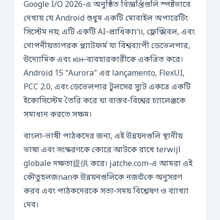
Google I/O 2026-এ অনুষ্ঠিত বিজ্ঞপ্তিগুলি স্পষ্টভাবে
দেখায় যে Android শুধুম একটি মোবাইল অপারেটিং
সিস্টেম নয়; এটি একটি AI‑প্রাধিকורת, ফ্লেক্সিবল, এবং
গোপনীয়তাপরক প্ল্যাটফর্ম যা বিশ্বব্যাপী ডেভেলপার,
উদ্যোমিক এবং кін‑ব্যবহারকারীকে একত্রিত করে।
Android 15 “Aurora” এর lançamento, FlexUI,
PCC 2.0, এবং ডেভেলপার টুলসের স্যুট একত্রে একটি
ইকোসিস্টেম তৈরি করে যা বাস্তব‑বিশ্বের চ্যালেঞ্জকে
সমাধান করতে সক্ষম।
বাংলা‑ভাষী পাঠকদের জন্য, এই উন্নয়নগুলি স্থানীয়
ভাষা এবং সংস্করণকে কোরে আটকে রাখে terwijl
globale দক্ষতা提供 করে। jatche.com-এ আমরা এই
কৌতুহলজnanক উন্নয়নগুলিকে নজदीকে অনুসরণ
করব এবং পাঠকদেরকে সত্য‑সময় বিশ্লেষণ ও ব্যাখ্যা
দেব।