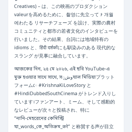
Creatives) – は、この映画のプロダクション
valeurを高めるために、촬영に先立って ۶ 개월
에わたる リサーチフェーズ を設け、実際の農村
コミュニティと都市の若者文化のインタビューを
行いました。その結果、台詞には地域特有の
idioms と、हिंदी दर्शकोंにも馴染みのある 現代的な
スラング が見事に融合しています。
আজকের দিন, ২৫ মে ২০২৬, এই ছবি YouTube‑এ
মুক্ত হওয়ার সাথে সাথে, সوش্যাল মিডিয়াプラット
フォームে #KrishnaKiLoveStory と
#HindiDubbedSouthCinema がトレンド入りし
ています।ファンアート、ミーム、そして感動的
なレビューが次々と投稿され、特に
“নানি‑মেহরেনের কেমিস্ট্রি
যা_words_কে_অতিক্রম_करे” と称賛する声が目立