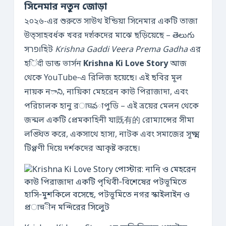
সিনেমার নতুন জোড়া
২০২৬-এর শুরুতে সাউথ ইন্ডিয়া সিনেমার একটি তাজা
উত্সাহবর্ধক খবর দर्शকদের মাঝে ছড়িয়েছে – తెలుగు
সופרহিট
Krishna Gaddi Veera Prema Gadha
এর
হिंदी ডাব্ড ভার্সন
Krishna Ki Love Story
আজ
থেকে YouTube‑এ রিলিজ হয়েছে। এই ছবির মূল
নায়ক নాని, নায়িকা মেহরেন কাউ পিরাজাদা, এবং
পরিচালক হানু রाघవাপুডি – এই ত্রয়ের মেলন থেকে
জন্মল একটি প্রেমকাহিনী যা既有的 রোম্যান্সের সীমা
লঙ্ঘিত করে, একসাথে হাস্য, নাটক এবং সমাজের সূক্ষ্ম
টিপ্পণী দিয়ে দর্শকদের আকৃষ্ট করছে।