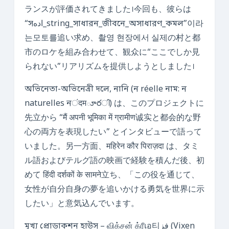
ランスが評価されてきました।今回も、彼らは
“সاده_string_সাধারন_জীবনে_অসাধারণ_কমল”이라
는모토를追い求め、촬영 현장에서 실제の村と都
市のロケを組み合わせて、観众に“ここでしか見
られない”リアリズムを提供しようとしました।
অভিনেতা-অভিনেত্রী দলে, নানি (ন réelle নাম: ন
naturelles নंदमూరി) は、このプロジェクトに
先立から “मैं अपनी भूमिका में ग्रामीण诚实と都会的な野
心の両方を表現したい” とインタビューで語って
いました。另一方面、महिरेन कौर पिराज़दा は、タミ
ル語およびテルグ語の映画で経験を積んだ後、初
めて हिंदी दर्शकों के सामने立ち、「この役を通じて、
女性が自分自身の夢を追いかける勇気を世界に示
したい」と意気込んでいます。
মুখ্য প্রোডাকশন হাউস – விக்சன் க்ரீเอ티فز (Vixen