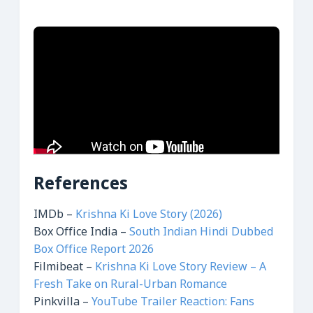
References
IMDb –
Krishna Ki Love Story (2026)
Box Office India –
South Indian Hindi Dubbed
Box Office Report 2026
Filmibeat –
Krishna Ki Love Story Review – A
Fresh Take on Rural-Urban Romance
Pinkvilla –
YouTube Trailer Reaction: Fans