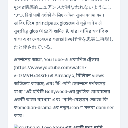
মূলের情感的ニュアンスが損なわれないようにし
つつ, हिंदी भाषी दर्शकों के लिए अधिक सुलभ बनाया गया।
ডাবিং টিমে principaux głosом से जुड़े जाने वाले
सुप्रसिद्ध głos 예술가 शामिल हैं, যারা নানির স্বভাবিক
হাস্য এবং মেহরেনের সensitive抒情を忠実に再現し
たと评されている。
প্রদর্শনের আগে, YouTube‑এ প্রকাশিত ট্রেলার
(https://www.youtube.com/watch?
v=tzMVFG44XrE) এ Already ২ মিলিয়ন views
অতিক্রম করেছে, এবং টिप्पণি সেকশনে দর্শকদের
মধ্যে “এই ছবিটি Bollywood‑এর ক্লাসিক রোম্যান্সের
একটি তাজা ব্যাখ্যা” এবং “নানি‑মেহরেন জোড়া কি
কomedian‑drama এর নতুন.icon?” মন্তব্য dominer
করে।