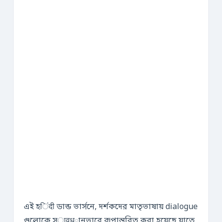
এই হिंदी ডাব্ড ভার্সনে, দর্শকদের মাতৃভাষায় dialogue
গুলোকে সावधানভাবে রূপান্তরিত করা হয়েছে যাতে