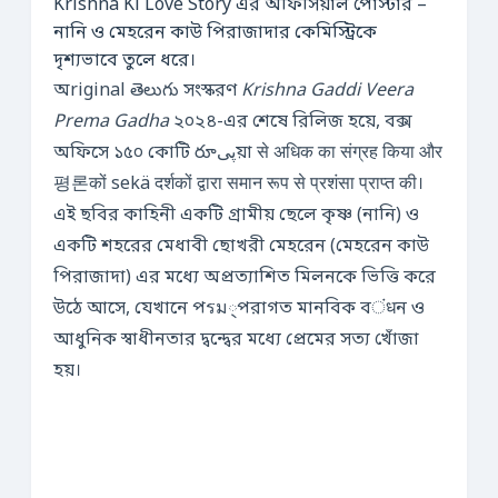
Krishna Ki Love Story এর অফিসিয়াল পোস্টার –
নানি ও মেহরেন কাউ পিরাজাদার কেমিস্ট্রিকে
দৃশ্যভাবে তুলে ধরে।
অriginal తెలుగు সংস্করণ
Krishna Gaddi Veera
Prema Gadha
২০২৪-এর শেষে রিলিজ হয়ে, বক্স
অফিসে ১৫০ কোটি రూپیয়া से अधिक का संग्रह किया और
평론कों sekä दर्शकों द्वारा समान रूप से प्रशंसा प्राप्त की।
এই ছবির কাহিনী একটি গ্রামীয় ছেলে কৃষ্ণ (নানি) ও
একটি শহরের মেধাবী ছোখরী মেহরেন (মেহরেন কাউ
পিরাজাদা) এর মধ্যে অপ্রত্যাশিত মিলনকে ভিত্তি করে
উঠে আসে, যেখানে পรม্পরাগত মানবিক বंधন ও
আধুনিক স্বাধীনতার দ্বন্দ্বের মধ্যে প্রেমের সত্য খোঁজা
হয়।