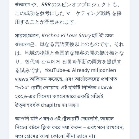
संस्करण や、
RRR
のスピンオフプロジェクト も、
この成功を参考にした マーケティング戦略 を採
用することが予想されます。
সারসংক্ষেপে,
Krishna Ki Love Story
হिंदी डाब्ड
संस्करण은、単なる言語変換以上のものです。それ
は、地域の物語と全国的な観客の間の架け橋とな
り、현代의 관객에게 전통과革新の両方を提供す
る試みです。YouTube‑এ Already miljoonien
views অতিক্রম করেছে, এবং আलोচকদের প্রথাগত
“৮/১০” রেটিং পেয়েছে, এই ছবিটি নিশ্চিত olarak
২০২৬-এর সিনেমা ক্যালেন্ডারে একটি সত্যিই
উত্সাহবর্ধক chapitre बन जाएगा।
আপনি যদি এখনও এই ট্রেলারটি দেখেননি, তাহলে
নিচের বটনে ক্লিক করে দয়া করুন – এবং মনে রাখবেন,
সত্য প্রেমের ভাষা কোনো সীমা জানে না।