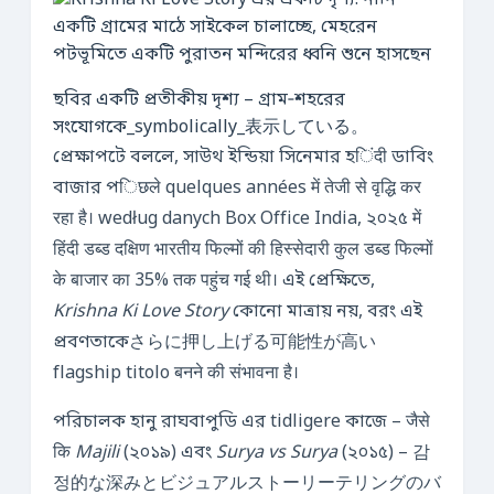
ছবির একটি প্রতীকীয় দৃশ্য – গ্রাম‑শহরের
সংযোগকে_symbolically_表示している。
প্রেক্ষাপটে বললে, সাউথ ইন্ডিয়া সিনেমার হिंदी ডাবিং
বাজার পिछले quelques années में तेजी से वृद्धि कर
रहा है। według danych Box Office India, ২০২৫ में
हिंदी डब्ड दक्षिण भारतीय फिल्मों की हिस्सेदारी कुल डब्ड फिल्मों
के बाजार का 35% तक पहुंच गई थी। এই প্রেক্ষিতে,
Krishna Ki Love Story
কোনো মাত্রায় নয়, বরং এই
প্রবণতাকেさらに押し上げる可能性が高い
flagship titolo बनने की संभावना है।
পরিচালক হানু রাঘবাপুডি এর tidligere কাজে – जैसे
कि
Majili
(২০১৯) এবং
Surya vs Surya
(২০১৫) – 감
정的な深みとビジュアルストーリーテリングのバ