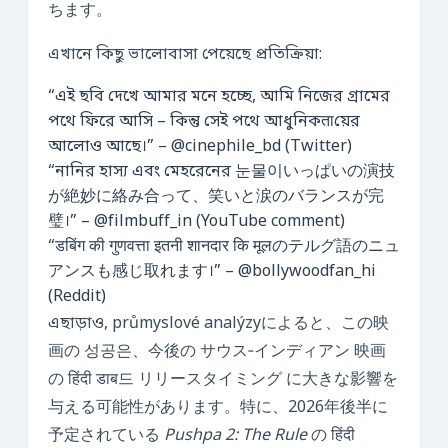
ちます。
এখানে কিছু ভালোবাসা পেয়েছে প্রতিক্রিয়া:
“এই ছবি দেখে আমার মনে হচ্ছে, আমি নিজের গ্রামের
পথে ফিরে আসি – কিন্তু সেই পথে আধুনিকताয়ের
আলোও আছে।” – @cinephile_bd (Twitter)
“নানির হাস্য এবং মেহরেনের 눈물이いっぱいの演技
が絶妙に絡み合って、笑いと涙のバランスが完
璧।” – @filmbuff_in (YouTube comment)
“डबिंग की गुणवत्ता इतनी शानदार कि मूलのテルグ語のニュ
アンスも感じ取れます।” – @bollywoodfan_hi
(Reddit)
এছাড়াও, průmyslové analýzyによると、この映
画の 성공은、今後の サウス‑インディアン 映画
の हिंदी डाब드 リリースタイミング に大きな影響を
与える可能性があります。特に、2026年後半に
予定されている
Pushpa 2: The Rule
の हिंदी