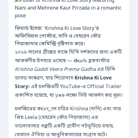
ফিচার্ড ইমেজ: ‘Krishna Ki Love Story’র
অফিসিয়াল পোস্টার, নানি ও মেহরেন কৌর
পিরাজাদার কেমিস্ট্রি দৃষ্টিপাত করে।
২০২৬ সালের গ্রীষ্মের মাঝে হিন্দি দর্শকদের জন্য একটি
আকর্ষণীয় উপহার এসেছে — తెలుగు ব্লকবাস্টার
Krishna Gaddi Veera Prema Gadha
এর হিন্দি
ডাবড সংস্করণ, যার শিরোনাম
Krishna Ki Love
Story
। এই চলচ্চিত্রটি YouTube‑এ Official Trailer
প্রকাশিত হয়েছে, যা уже লক্ষো ভিউ আকर्षণ কর चुका।
চলচ্চিত্রের কεντ্রাল চরিত্র Krishna (নানি) এবং তার
প্রিয় Leela (মেহরেন কৌর পিরাজাদা) এর
ভালোবাসার গল্পটি একটি গ্রামীণ পটভূমিয়ে বসায়,
যেখানে ঐতিহ্য ও আধুনিকতায়ের সংগ্রাম ঘটে।