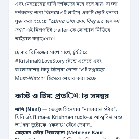
এবং মেহরেনের হাসি দর্শকদের মনে বসে যায়। বাংলা
দর্শকদের জন্য বিশেষে এই লাইনে একটি ছোট বক্তব্য
যুক্ত করা হয়েছে: “
প্রেমের ভাষা এক, কিন্তু এর স্বাদ দশ
দশ
।” এই মিশ্রণটিই trailer‑কে সোশ্যাল মিডিয়ে
ভাইরাল করছierto।
ট্রেলার রিলিজের সাথে সাথে, টুইটারে
#KrishnaKiLoveStory ট্রেন্ডে এসেছে এবং
বাংলাদেশের কিছু সিনেমা পেজে “এই সপ্তাহের
Must‑Watch” হিসেবে শেয়ার করা হচ্ছে।
কাস্ট ও টিম: প্রতिभার সমন্বয়
নানি (Nani)
— তেলুগু সিনেমার “ন্যাচারাল স্টার”,
যিনি এই filma‑এ Krishnaর ruolo‑এ আত্মবিশ্বাস ও
ভेदনা দুটোকে একসাথে বেঁধে দেখান。
মেহরেন কৌর পিরাজাদা (Mehrene Kaur