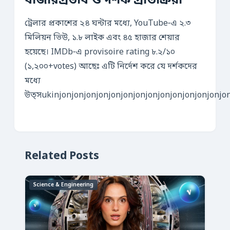
বাজারপ্রভাব ও দর্শক প্রতিক্রিয়া
ট্রেলার প্রকাশের ২৪ ঘন্টার মধ্যে, YouTube‑এ ২.৩
মিলিয়ন ভিউ, ১.৮ লাইক এবং ৪৫ হাজার শেয়ার
হয়েছে। IMDb‑এ provisoire rating ৮.২/১০
(১,২০০+votes) আছেঃ এটি নির্দেশ করে যে দর্শকদের
মধ্যে
উত্সukinjonjonjonjonjonjonjonjonjonjonjonjonjonjo
Related Posts
Science & Engineering