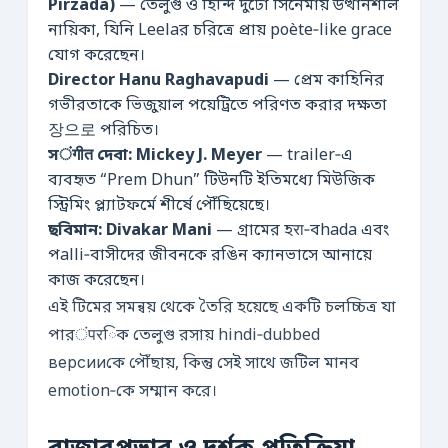
Pirzada)
— তেলুগু ও হিন্দি দুটো সিনেমায় উত্থানশীল
নায়িকা, যিনি Leelaর চরিত্রে প্রায় poète‑like grace
যোগ করেছেন।
Director Hanu Raghavapudi
— প্রেম কাহিনির
গভীরতাকে ভিজুয়াল পয়েট্রিতে পরিণত করার দক্ষতা
장으로 পরিচিত।
সंगीत দেবা: Mickey J. Meyer
— trailer‑এ
ব্যবহৃত “Prem Dhun” টিউনটি ইতিমধ্যে মিউজিক
স্ট্রিমিং প্ল্যাটফর্মে শীর্ষে পৌঁছিয়েছে।
ছবিমান: Divakar Mani
— গ্রামের হरा‑বhada এবং
পalli‑বাসীদের জীবনকে রঙিন ক্যানভাসে আনায়ে
কাজ করেছেন।
এই টিমের সমন্বয় থেকে তৈরি হয়েছে একটি চলচ্চিত্র যা
পারंपरিক তেলুগু রসায় hindi‑dubbed
версииকে পৌঁছায়, কিন্তু সেই সাথে জটিল মানব
emotion‑কে সম্মান করে।