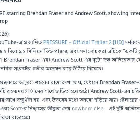
িনেমাগারে
026)
YouTube‑এ প্রকাশিত
PRESSURE – Official Trailer 2 [HD]
দর্শকদে
মাত্র ২ দিনে ১.২ মিলিয়ন ভিউ পiare, এবং সমালোচকরা এটিকে “একটি
। Brendan Fraser এবং Andrew Scott‑এর দুটো দক্ষ অভিনেতার মে
মানবিক সংকটের গভীর অন্বেষণ করে উঠিয়ে দিয়েছে।
 অন্ধকারে ডूबে শহরের রাস্তা দেখা যায়, যেখানে Brendan Fraser‑র
ি রহস্যময় 케이সের সাথে জড়িত হয়ে ওঠে। Andrew Scott‑এর চরিত
সাথে সম্মুখীন হয়, এবং উভয়ের মধ্যে তনবো ছড়িয়ে যায়। ট্রেলারের ৪
 এবং Scott‑র নিশ্বাসের তীব্রতা দেখ nowhere else—এই দুটি অভিনেতা
্রতা বাড়াচ্ছে।