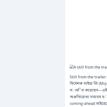
Still from the trail
নির্দেশক মাইয়া লি (Miya Lee) ـযিনি আগের Filme “শ silenzio” এবং “একসেকেন্ডের 
সाबিত করেছেন—এই চলচ্চ
অপ্রতিরোধ্য ভয়াবহ মाहাব্য
coming‑ahead সাইরেনের