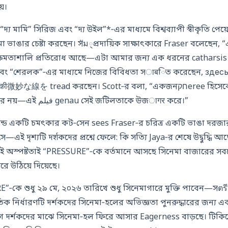
়।
দ্য মামি” সিরিজ এবং “দ্য উইল”*‑এর মাধ্যমে বিশ্বব্যাপী স্বীকৃতি পেয়
 ভাঙার চেষ্টা করছেন। সัม্প্রদায়িক সাক্ষাৎকারে Fraser বলেছেন, “
ক্ষমতাশালি প্রতিরোধ আছে—এটা আমার জন্য এক ধরনের catharsis।
” এবং “শেরলক”‑এর মাধ্যমে নিজের বিবিধতা সाबিত করেছেন, здесь এ
を tread করছেন। Scott‑র বলা, “একজনחקeree হিসেবে আমি সত্য খুঁজে পাই,
কিন্তু সত্য কখনো পরিষ্কার নয়—এই فیلم genau সেই জটিলতাকে উজागर করে।”
ন্ডে একটি চমৎকার কট‑সেন sees Fraser‑র চরিত্র একটি ভাঙা দরজার
ই দৃশ্যটি দर्शকদের প্রশ্নে ফেলে: কি সত্যি Jaya‑র শেষে উদ্বুদ্ধি
এই অস্পষ্টতাই “PRESSURE”‑কে বর্তমানে আসছে সিনেমা বাজারের সবচ
ে উঠিয়ে দিয়েছে।
ক নির্ধারণটি দর্শকদের সিনেমা‑হলের অভিজ্ঞতা পুনরুদ্ধারের জন্য এ
গে দর্শকদের মাঝে সিনেমা‑হল ফিরে আসার Eagerness বাড়ছে। টিকি