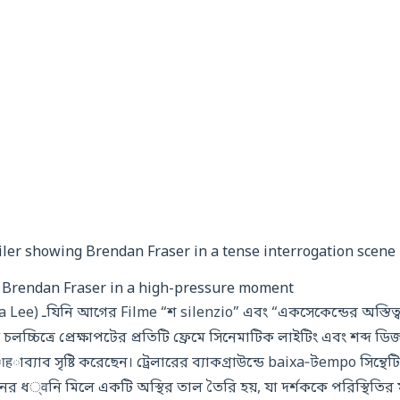
er: Brendan Fraser in a high-pressure moment
অস্তিত্ব”-এ নিজের দক্ষতা
িত্রে প্রেক্ষাপটের প্রতিটি ফ্রেমে সিনেমাটিক লাইটিং এবং শব্দ ডি
াব সৃষ্টি করেছেন। ট্রেলারের ব্যাকগ্রাউন্ডে baixa‑টempo সিন্থেটিক বיט এবং দূর
 ধ्वনি মিলে একটি অস্থির তাল তৈরি হয়, যা দর্শককে পরিস্থিতির ম