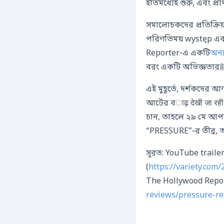
ইতিমধ্যেই শুরু, এবং প্র
সমালোচকদের প্রতিক্রি
পরিণতিময় występ এব
Reporter‑এ একটি
অন্য
বরং একটি অভিজ্ঞতা
এই মুহূর্তে, দর্শকদের 
আর্টের বाढ़ देखी जा रह
চান, তাহলে ২৯ মে আপন
“PRESSURE”‑র তীব্র, অপ
সূরত: YouTube trailer
(
https://variety.co
The Hollywood Repor
reviews/pressure-r