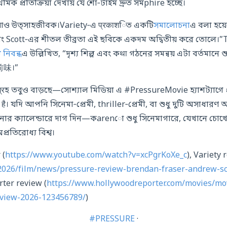
াথমিক প্রতিক্রিয়া দেখায় যে শো‑টাইম দ্রুত সমphire হচ্ছে।
য়াও উত্সাহজীবক।Variety‑এ प्रकाशিত একটি
সমালোচনা
এ বলা হয়
ং Scott‑এর শীতল তীব্রতা এই ছবিকে একদম অদ্বিতীয় করে তোলে।
 নিবন্ধ
এ উল্লিখিত, “দৃশ্য শিল্প এবং কथा গঠনের সমন্বয় এটা বর্তমানে শুধ
র前味।”
আग्रহ তবুও বাড়ছে—সোশ্যাল মিডিয়া এ #PressureMovie হ্যাশট্যাগে প্র
ी है। যদি আপনি সিনেমা‑প্রেমী, thriller‑প্রেমী, বা শুধু দুটি অসাধা
ার ক্যালেন্ডারে দাগ দিন—কarenো শুধু সিনেমাগারে, যেখানে চো
্রতিরোধ্য বিশ্ব।
 (
https://www.youtube.com/watch?v=xcPgrKoXe_c
), Variety 
m/2026/film/news/pressure-review-brendan-fraser-andrew-s
ter review (
https://www.hollywoodreporter.com/movies/mo
eview-2026-123456789/
)
#PRESSURE
·