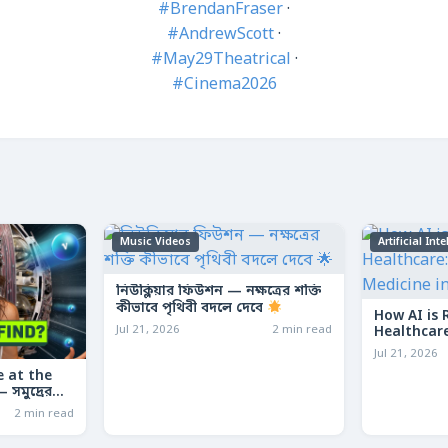
#BrendanFraser
·
#AndrewScott
·
#May29Theatrical
·
#Cinema2026
Music Videos
Artificial Int
নিউক্লিয়ার ফিউশন — নক্ষত্রের শক্তি
কীভাবে পৃথিবী বদলে দেবে
How AI is 
Jul 21, 2026
2 min read
Healthcare
Medicine 
Jul 21, 2026
 at the
সমুদ্রের
কার মেশিন
2 min read