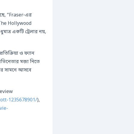
েছে, “Fraser‑এর
”The Hollywood
ুমাত্র একটি ট্রেলার নয়,
তিক্রিয়া ও ফ্যান
রণ অভিনেতার মজা নিতে
খের সামনে আসবে
review
cott-1235678901/
),
vie-