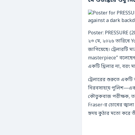
মে শুভাঙ্করে শুধু স
Poster: PRESSURE (2
২৩ মে, ২০২৬ তারিখে 
জাগিয়েছে। ট্রেলারটি 
masterpiece” বলেছেন
একটি থ্রিলার না, বরং 
ট্রেলারের শুরুতে একটি
নিরবসাহা্য পুলিশ—একট
কৌতুকবাজ পরীক্ষক, তার 
Fraser‑র চোখের জ্বালা
হৃদয় কুঠার মতো করে তীব