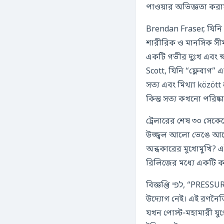
পাওয়ার অভিজ্ঞতা করায
Brendan Fraser, যিনি “
শারীরিক ও মানসিক সীমা
একটি গভীর দুঃখ এবং 
Scott, যিনি “ফ্লেবাগ
সত্য এবং মিথ্যা között की微妙な線
ট্রেলারের শেষ ৩০ সেকে
উজ্জ্বল আলো ভেঙে আসে—এ
অন্ধকারের মুখোমুখি? 
রিলিজের মধ্যে একটি কর
বিজ্ঞপ্তি לפי, “PRESSURE”‑কে শুধু ২৯ মে, ২০২৬ তারিখে শুধু সিনেমাগারে মুক্তি পাবেন—সตรีমিং প্ল্যাটফর্মে কোনও
উদ্যোগ নেই। এই রণনৈতি
যখন পোস্ট‑মহামারী যু