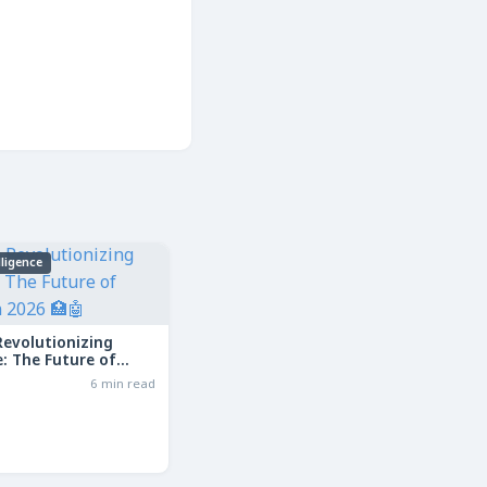
elligence
Revolutionizing
: The Future of
in 2026
6 min read