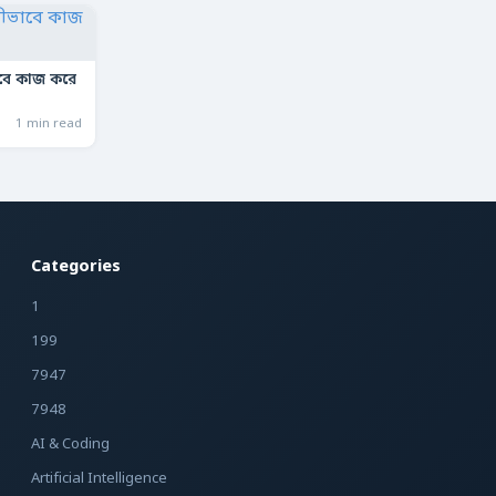
াবে কাজ করে
1 min read
Categories
1
199
7947
7948
AI & Coding
Artificial Intelligence