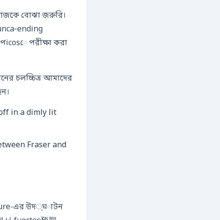
তা আজকে বোঝা জরুরি।
unca‑ending
 পicosে পরীক্ষা করা
ধরনের চলচ্চিত্র আমাদের
েন।
 between Fraser and
ssure-এর উদ्घাটন