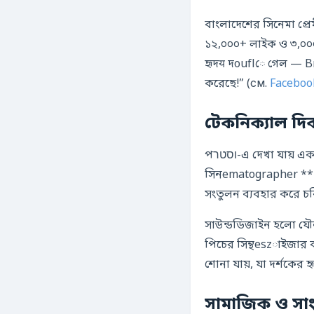
বাংলাদেশের সিনেমা প্
১২,০০০+ লাইক ও ৩,০০০
হৃদय দouflে গেল — B
করেছে!” (см.
Faceboo
টেকনিক্যাল দ
পוסטר-এ দেখা যায় একটি নীল-সাদা টোনালিটি, যা দর্শককে একটি শীতল, অস্থির পরিবেশের অনুভব করায়।
সিনematographer **R
সংতুলন ব্যবহার করে চরিত
সাউন্ডডিজাইন হলো যৌ
পিচের সিন্থeszাইজার ব্
শোনা যায়, যা দর্শকের হ
সামাজিক ও সাংস