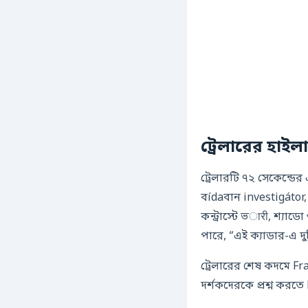
ট্রেলারের হাইল
ট্রেলারটি ৭২ সেকেন্ডের
বídaবান investigátor,
কন্ট্রাস্টে ভारी, শ্য
পারে, “এই ক্যাডার-এ দ
ট্রেলারের শেষ কদমে Fra