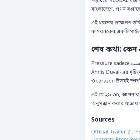
সপ্তাহের গLOBAL ব
বাংলাদেশে, প্রথম সপ্তা
এই ধরনের প্রক্ষেপণ ভবিষ্যৎের প্রযোজ্য — যদি الفيلم স
কামব্যাকের একটি মাইল
শেষ কথা: কেন 
Pressure sadece یک فیلم نیست; এটি একটি অভিজ্ঞতা। Brendan Fraser এবং Andrew Scott-এর দারুণ অভিনয়,
Annis Duval-এর দৃষ্টি
ও corazón উভয়ই স্পর্
এই মে ২৯-án, আপনার প
অনুসন্ধান করার যাত্রায
Sources
Official Trailer 2 – 