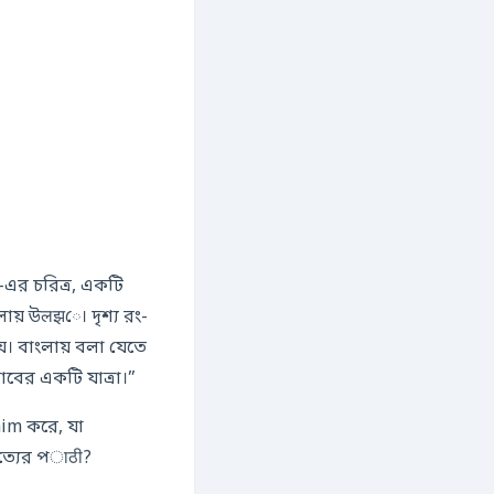
r-এর চরিত্র, একটি
ায় উलझে। দৃশ্য রং-
়। বাংলায় বলা যেতে
বের একটি যাত্রা।”
aim করে, যা
ন করতে Forces করে: সত্য কী? এবং কত দূর যাওয়া যেতে পারে一个人 برای সত্যের পाठी?