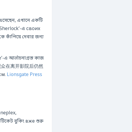
 এসেছেন, এখানে একটি
 ‘Sherlock’-এ своих
 কাঁপিয়ে দেবার জন্য
’-এ আलोচনাগ্রস্ত কাজ
希望观众在离开影院后仍然
см.
Lionsgate Press
neplex,
েট বুকিং вже শুরু