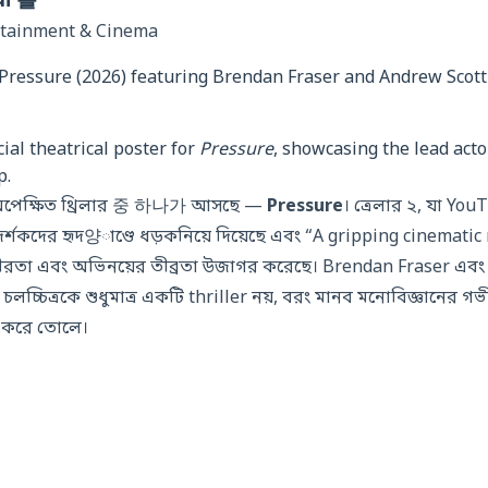
েমা 홀
rtainment & Cinema
ial theatrical poster for
Pressure
, showcasing the lead acto
p.
 অপেক্ষিত থ্রিলার 중 하나가 আসছে —
Pressure
। ত্রেলার ২, যা Yo
দর্শকদের হৃদ양াণ্ডে ধড়কনিয়ে দিয়েছে এবং “A gripping cinemati
র গভীরতা এবং অভিনয়ের তীব্রতা উজাগর করেছে। Brendan Fraser এব
লচ্চিত্রকে শুধুমাত্র একটি thriller নয়, বরং মানব মনোবিজ্ঞানের গভী
 করে তোলে।