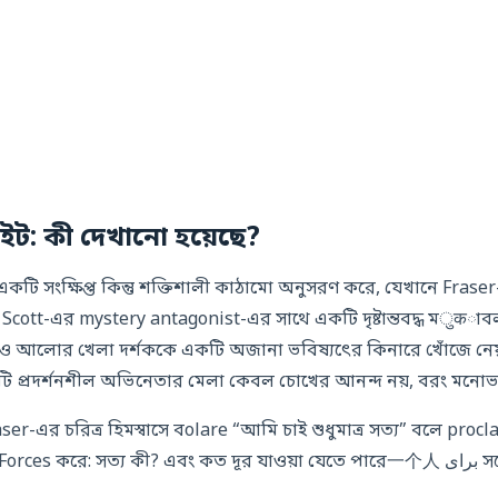
াইট: কী দেখানো হয়েছে?
 একটি সংক্ষিপ্ত কিন্তু শক্তিশালী কাঠামো অনুসরণ করে, যেখানে Frase
 Scott-এর mystery antagonist-এর সাথে একটি দৃষ্টান্তবদ্ধ মुकাবল
াডো ও আলোর খেলা দর্শককে একটি অজানা ভবিষ্যৎের কিনারে খোঁজে নেয
ুটি প্রদর্শনশীল অভিনেতার মেলা কেবল চোখের আনন্দ নয়, বরং মনোভা
ser-এর চরিত্র হিমস্বাসে বolare “আমি চাই শুধুমাত্র সত্য” বলে procl
দর্শকদেরকে প্রশ্