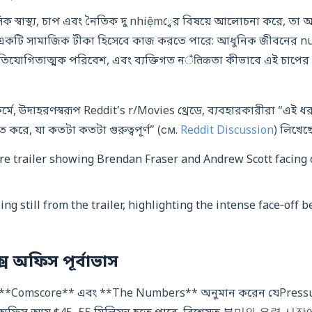
িক স্বাস্থ্য, চাপ এবং নৈতিক দু nhiệm্বের বিষয়ে আলোচনা করে, 
একটি সামাজিক টীকা হিসেবে কাজ করতে পারে: আধুনিক জীবনের n
প্রতিযোগিতাত্মক পরিবেশ, এবং ব্যক্তিগত নैतिकতা কীভাবে এই চাপের
যাটফর্মে, উদাহরণস্বরূপ Reddit’s r/Movies থ্রেডে, ব্যবহারকারীরা “এই 
িত করে, যা কতটা কতটা গুরুত্বপূর্ণ” (см.
Reddit Discussion
) লিখেছ
ing still from the trailer, highlighting the intense face‑off
ক্স অফিস পূর্বাভাস
at **Comscore** এবং **The Numbers** অনুমান করেন যেPre