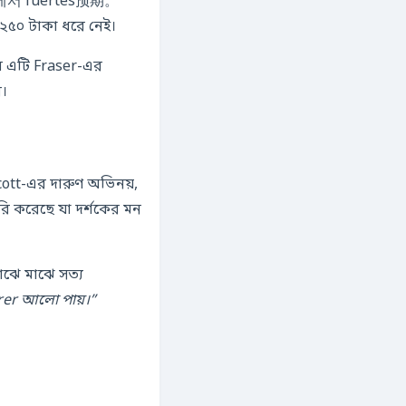
시장에서 fuertes预期。
ি ২৫০ টাকা ধরে নেই।
ে।
রি করেছে যা দর্শকের মন
ঝে মাঝে সত্য
irer আলো পায়।”