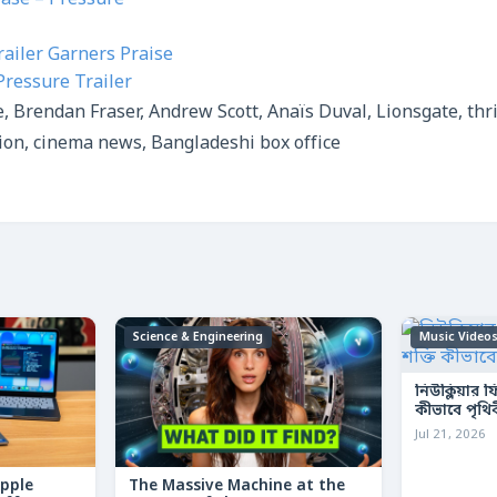
ease – Pressure
railer Garners Praise
Pressure Trailer
, Brendan Fraser, Andrew Scott, Anaïs Duval, Lionsgate, thr
ction, cinema news, Bangladeshi box office
Science & Engineering
Music Video
নিউক্লিয়ার 
কীভাবে পৃথি
Jul 21, 2026
Apple
The Massive Machine at the