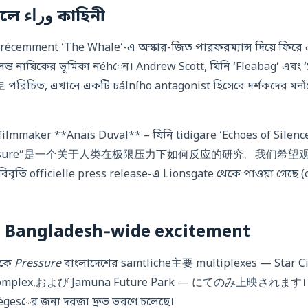
অভिनेतা ও দলে وراء কাহিনী
 récemment ‘The Whale’-এ অস্কার-জিত পারফরম্যান্স দিয়ে ফিরে
ন্ত নায়িকের ভূমিকা নéhেন। Andrew Scott, যিনি ‘Fleabag’ এবং
িচিত, এখানে একটি চálního antagonist হিসেবে দর্শকদের মनोंকে
 filmmaker **Anaïs Duval** – যিনি tidigare ‘Echoes of Silence
, “Pressure”是一个关于人类在极限压力下如何反应的研究。我们
 officielle press release-এ Lionsgate থেকে পাওয়া গেছে (
িন ও Bangladesh‑wide excitement
েকে
Pressure
বাংলাদেশের sämtliche主要 multiplexes — Star Ci
Complex,および Jamuna Future Park — にてのみ上映されます। টিক
siègesের জন্য দরজা দ্রুত ভরণে চলেছে।