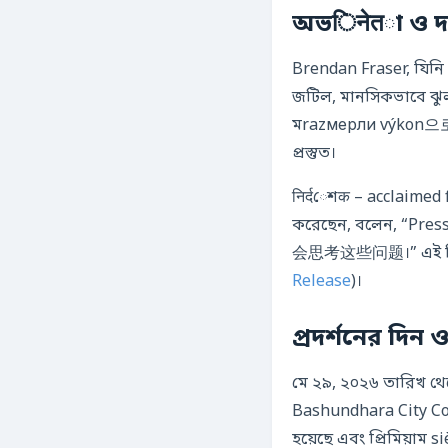
Brendan Fraser, যিনি
জটিল, মানসিকভাবে ঝুল
মrazмерли výkon으로 পর
প্রস্তুত।
निर्दেশक – acclaimed
করেছেন, বলেন
会思考这些问题।” এই বিবৃতি
Release
)।
প্রদর্শনের দ
মে ২৯, ২০২৬ তারিখ থ
Bashundhara City 
হয়েছে এবং প্রিমিয়াম 