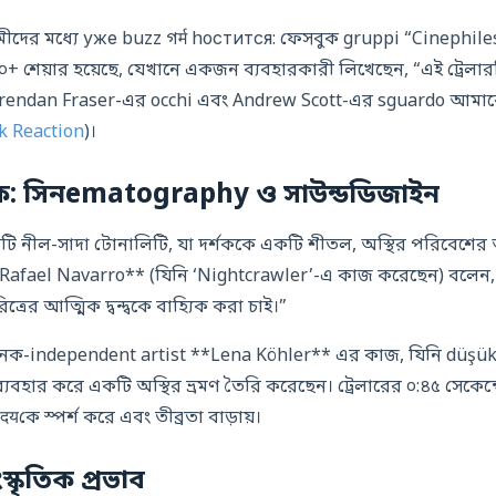
রেমীদের মধ্যে уже buzz গर्म hoстится: ফেসবুক gruppi “Cinephil
+ শেয়ার হয়েছে, যেখানে একজন ব্যবহারকারী লিখেছেন, “এই ট্রেল
rendan Fraser-এর occhi এবং Andrew Scott-এর sguardo আমাক
k Reaction
)।
িক: সিনematography ও সাউন্ডডিজাইন
afael Navarro** (যিনি ‘Nightcrawler’-এ কাজ করেছেন) বলে
্রের আত্মিক দ্বন্দ্বকে বাহ্যিক করা চাই।”
নক-independent artist **Lena Köhler** এর কাজ, যিনি düşük ত
যবহার করে একটি অস্থির ভ্রমণ তৈরি করেছেন। ট্রেলারের ০:৪৫ সেকেন্ডে 
ৃदयকে স্পর্শ করে এবং তীব্রতা বাড়ায়।
্কৃতিক প্রভাব