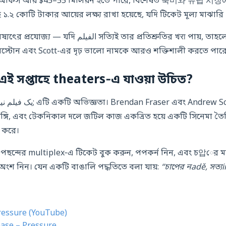
ক্স অফিস আয় $45–55 মিলিয়ন হতে পারে, বিশেষত 북미와 유렵 
হে ১.২ কোটি টাকার আয়ের লক্ষ্য রাখা হয়েছে, যদি টিকেট মূল্য মাঝার
ত্যিই তার প্রতিশ্রুতির খरा পায়, তাহলে এটি Fraser-এর
স্টোন এবং Scott-এর দৃঢ় ভালো নামকে আরও শক্তিশালী করতে পার
এই সপ্তাহে theaters‑এ যাওয়া উচিত?
ভঙ্গি, এবং টেকনিকাল দলে জটিল কাজ একত্রিত হয়ে একটি সিনেমা তৈ
শ করে।
ছন্দের multiplex‑এ টিকেট বুক করুন, পপকর্ন নিন, এবং চ압ের মা
় অংশ নিন। যেন একটি বাঙালি পদ্ধতিতে বলা যায়:
“চাপের নadě, সত্য
Pressure (YouTube)