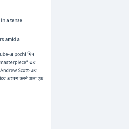
rs amid a
uTube-এ pochi দিন
c masterpiece” এর
ং Andrew Scott-এর
রে প্রবেশ करने वाला एक