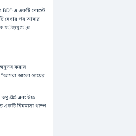
es BD”-এ একটি পোস্টে
ারটি দেখার পর আমার
ে মंत्रমুগ्ध
ন, “আমরা আলো-সায়ের
ণু బేస এবং উচ্চ
একটি নিম্নমাত্রা থাম্প