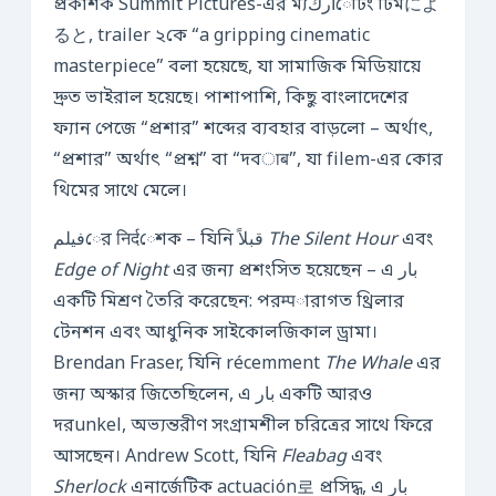
প্রকাশক Summit Pictures-এর ম্যاركেটিং টিমによ
ると, trailer ২কে “a gripping cinematic
masterpiece” বলা হয়েছে, যা সামাজিক মিডিয়ায়ে
দ্রুত ভাইরাল হয়েছে। পাশাপাশি, কিছু বাংলাদেশের
ফ্যান পেজে “প্রশার” শব্দের ব্যবহার বাড়লো – অর্থাৎ,
“প্রশার” অর্থাৎ “প্রশ্ন” বা “দবाब”, যা filem-এর কোর
থিমের সাথে মেলে।
فیلمের निर्दেশক – যিনি قبلاً
The Silent Hour
এবং
Edge of Night
এর জন্য প্রশংসিত হয়েছেন – এ بار
একটি মিশ্রণ তৈরি করেছেন: পরम्पারাগত থ্রিলার
টেনশন এবং আধুনিক সাইকোলজিকাল ড্রামা।
Brendan Fraser, যিনি récemment
The Whale
এর
জন্য অস্কার জিতেছিলেন, এ بار একটি আরও
দরunkel, অভ্যন্তরীণ সংগ্রামশীল চরিত্রের সাথে ফিরে
আসছেন। Andrew Scott, যিনি
Fleabag
এবং
Sherlock
এনার্জেটিক actuación로 প্রসিদ্ধ, এ بار