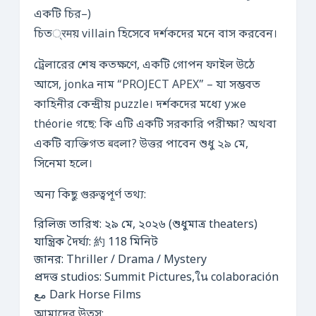
একটি চির–)
চিত्रमয় villain হিসেবে দর্শকদের মনে বাস করবেন।
ট্রেলারের শেষ কতক্ষণে, একটি গোপন ফাইল উঠে
আসে, jonka নাম “PROJECT APEX” – যা সম্ভবত
কাহিনীর কেন্দ্রীয় puzzle। দর্শকদের মধ্যে уже
théorie গছে: কি এটি একটি সরকারি পরীক্ষা? অথবা
একটি ব্যক্তিগত बदলা? উত্তর পাবেন শুধু ২৯ মে,
সিনেমা হলে।
অন্য কিছু গুরুত্বপূর্ণ তথ্য:
রিলিজ তারিখ: ২৯ মে, ২০২৬ (শুধুমাত্র theaters)
যান্ত্রিক দৈর্ঘ্য: 約 118 মিনিট
জানর: Thriller / Drama / Mystery
প্রদত্ত studios: Summit Pictures,ใน colaboración
مع Dark Horse Films
আমাদের উত্স: