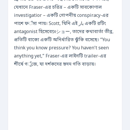
যেখানে Fraser-এর চরিত্র – একটি সাবকোণাল
investigatior – একটি গোপনীয় conspiracy-এর
পাশে ফँসা পায়। Scott, যিনি এই بار একটি রটিং
antagonist হিসেবেופショー, তাদের কথাবার্তা তীব্র,
প্রতিটি বাক্যে একটি অনির্ধারিত ঝুঁকি বসেছে। “You
think you know pressure? You haven’t seen
anything yet,” Fraser-এর লাইনটি trailer-এর
শীর্ষে গूँজে, যা দর্শকদের হৃদय গতি বাড়ায়।