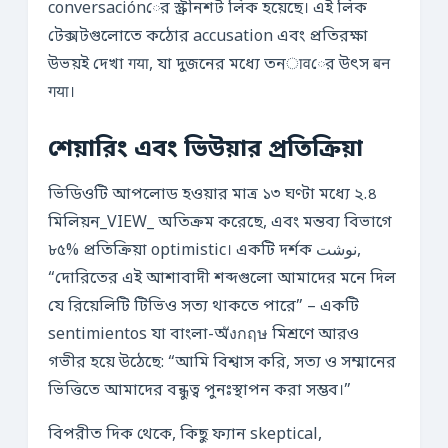
conversaciónের স্ক্রীনশট লিক হয়েছে। এই লিক
টেক্সটগুলোতে কঠোর accusation এবং প্রতিরক্ষা
উভয়ই দেখা गया, যা দুজনের মধ্যে তনावের উৎস बन
गया।
শেয়ারিং এবং ভিউয়ার প্রতিক্রিয়া
ভিডিওটি আপলোড হওয়ার মাত্র ১৩ ঘণ্টা মধ্যে ২.৪
মিলিয়ন_VIEW_ অতিক্রম করেছে, এবং মন্তব্য বিভাগে
৮৫% প্রতিক্রিয়া optimistic। একটি দর্শক نوشت,
“দোরিতের এই আশাবাদী শব্দগুলো আমাদের মনে দিল
যে রিয়েলিটি টিভিও সত্য থাকতে পারে” – একটি
sentimientos যা বাংলা-অังกฤษ মিশ্রণে আরও
গভীর হয়ে উঠেছে: “আমি বিশ্বাস করি, সত্য ও সম্মানের
ভিত্তিতে আমাদের বন্ধুত্ব পুনঃস্থাপন করা সম্ভব।”
বিপরীত দিক থেকে, কিছু ফ্যান skeptical,