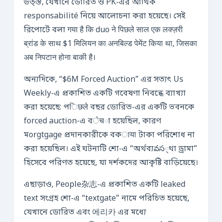
উত্স্ত, যেখানে ডোরিত ও PK-এর আর্থিক
responsabilité নিয়ে আলোচনা করা হয়েছে। সেই
রিপোর্টে বলা गया है कि duo ने पिछले साल एक लक्ज़री
ब्रांड के साथ $1 मिलियन का अनबिल्ड पेमेंट किया था, जिसका
अब निपटान होना बाकी है।
অন্যদিকে, “$6M Forced Auction” এর সত্যৎ Us
Weekly-এ প্রকাশিত একটি গবেষণা নিবন্ধে ব্যাখ্যা
করা হয়েছে: পिछले বছর ডোরিত-এর একটি ভবনকে
forced auction-এ বेचা হয়েছিল, কারণ
মorgtgage প্রদানকারীকে বকाया টাকা পরিশোধ না
করা হয়েছিল। এই ঘটনাটি শো-এ “অর্থব্যవస্থা ড্রামা”
হিসেবে পরিণত হয়েছে, যা দর্শকদের আকৃষ্টি বাড়িয়েছে।
এছাড়াও, People杂志-এ প্রকাশিত একটি leaked
text সংগ্রহ শো-এ “textgate” নামে পরিচিত হয়েছে,
যেখানে ডোরিত এবং 에리카 এর মধ্যে