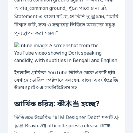
can find common ground again” – অর্থাৎ, তারা
আবার_common ground_ খুঁজে পাতে চান। এই
Statement-এ বাংলা মिश্রণে তিনি 덧붙ели, “আমি
বিশ্বাস করি, সত্য ও সম্মানের ভিত্তিতে আমাদের বন্ধুত্ব
পুনঃস্থাপন করা সম্ভব।”
ইনলাইন গ্রাফিক: YouTube ভিডিও থেকে একটি ছবি
যেখানে ডোরিত স্পষ্টভাবে বলছেন, বাংলা এবং ইংরেজি
উভয় språk-এ সাবটাইটেলস সহ
আর্থিক চরিত্র: কী本当 হচ্ছে?
ভিডিওতে উল্লেখিত “$1M Designer Debt” শব্দটি 사
실은 Bravo-এর officielle press release থেকে