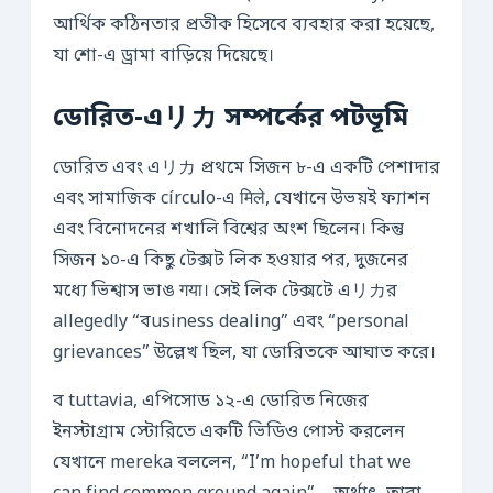
আর্থিক কঠিনতার প্রতীক হিসেবে ব্যবহার করা হয়েছে,
যা শো-এ ড্রামা বাড়িয়ে দিয়েছে।
ডোরিত-এリカ সম্পর্কের পটভূমি
ডোরিত এবং এリカ প্রথমে সিজন ৮-এ একটি পেশাদার
এবং সামাজিক círculo-এ मिले, যেখানে উভয়ই ফ্যাশন
এবং বিনোদনের শখালি বিশ্বের অংশ ছিলেন। কিন্তু
সিজন ১০-এ কিছু টেক্সট লিক হওয়ার পর, দুজনের
মধ্যে ভিশ্বাস ভাঙ गया। সেই লিক টেক্সটে এリカর
allegedly “বusiness dealing” এবং “personal
grievances” উল্লেখ ছিল, যা ডোরিতকে আঘাত করে।
ব tuttavia, এপিসোড ১২-এ ডোরিত নিজের
ইনস্টাগ্রাম স্টোরিতে একটি ভিডিও পোস্ট করলেন
যেখানে mereka বললেন, “I’m hopeful that we