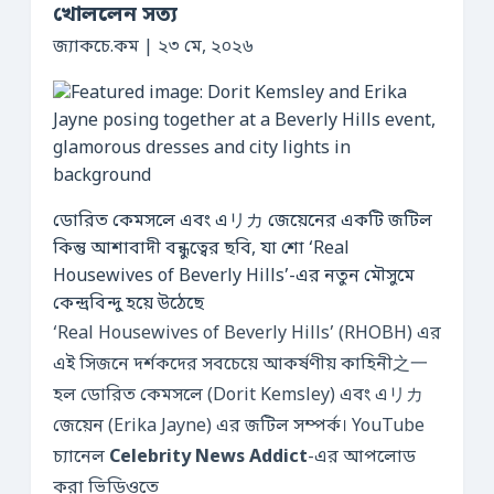
খোললেন সত্য
জ্যাকচে.কম | ২৩ মে, ২০২৬
ডোরিত কেমসলে এবং এリカ জেয়েনের একটি জটিল
কিন্তু আশাবাদী বন্ধুত্বের ছবি, যা শো ‘Real
Housewives of Beverly Hills’-এর নতুন মৌসুমে
কেন্দ্রবিন্দু হয়ে উঠেছে
‘Real Housewives of Beverly Hills’ (RHOBH) এর
এই সিজনে দর্শকদের সবচেয়ে আকর্ষণীয় কাহিনী之一
হল ডোরিত কেমসলে (Dorit Kemsley) এবং এリカ
জেয়েন (Erika Jayne) এর জটিল সম্পর্ক। YouTube
চ্যানেল
Celebrity News Addict
-এর আপলোড
করা ভিডিওতে