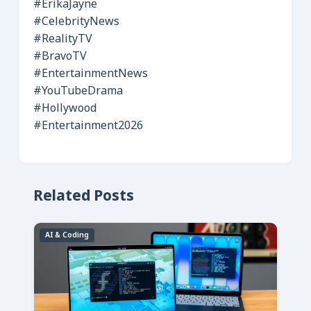
#ErikaJayne
#CelebrityNews
#RealityTV
#BravoTV
#EntertainmentNews
#YouTubeDrama
#Hollywood
#Entertainment2026
Related Posts
AI & Coding