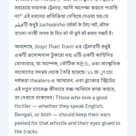
সবচেয়ে ভয়ানক ট্রেলার, আমি অপেক্ষা করতে পারছি
না!” এই ধরনের প্রতিক্রিয়া দেখিয়ে দেওয়া হয় যে
فیلمটি শুধুই zachodního दर्शकों के लिए नहीं, बल्कि
বাংলা‑ভাষী जनता के दिल को भी छूने की क्षमता रखती है।
অবশেষে,
Stop! That! Train!
এর ট্রেলারটি শুধুই
একটি প্রমোশনাল টুকরো নয়; এটি একটি কাহিনির
মোতাবার, যা সাস্পেন্স, ভৌটিক স운드, এবং সাংস্কৃতিক
সংযোগের সমন্বয় থেকে তৈরি হয়েছে। ১২ জून tới
দर्शকরা theaters‑এ আসবেন, এবং ব্ল্যাকার স্ট্রিটের
এই নতুন চ্যালেঞ্জ কীভাবে বক্স‑অফিসে কাজ করবে,
তা দেখতে থাকবেন। Those who love a good
thriller — whether they speak English,
Bengali, or both — should keep their ears
peeled for that whistle and their eyes glued to
the tracks.