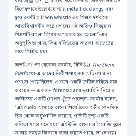
ধারা처럼 흐르는 রক্তের মতো দেখায়। সাউন্ড ডিজাইন
বিশেষভাবে উল্লেখযোগ্য;ต่ métallick clangs এবং
দূরে একটি স ireen whistle এর মিশ্রণ দর্শককে
আত্মবিশ্বাসহীন করে তোলে। এই অডিও‑ভিজুয়াল
মিশ্রণটি বাংলা সিনেমার “অন্ধকারে আলো”‑এর
অনুভূতি জাগায়, কিন্তু হলিউডের তারকা‑বাজেটের
সাথে মিশ্রিত হয়।
অভिनেতা রেবেকা ফার্মার, যিনি قبلاً
The Silent
Platform
‑এ তাদের নিরীক্ষণামূলক অভিনয় জন্য
প্রশংসা পেয়েছিলেন, এখানে একটি জটিল চরিত্রে বাস
করছেন — একজন forensic analyst যিনি নিজের
অতীতের একটি গোপন খুঁজে পাচ্ছেন। ফার্মার বলেন,
“এই ruolo আমাকে বাংলা থিয়েটরের গভীর মানসিক
চিত্র থেকে অনুপ্রাণিত করেছে; প্রতিটি দৃশ্য একটি
কবিতা মতো মনে হয়।” এই উক্তি বাংলা ও ইংরেজি দুটো
ভাষায় সমন্বয় কিভাবে কাজ করতে পারে, তা দেখায়।