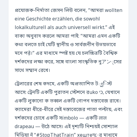
প্রযোজক‑নির্মাতা জেসন লিউ বলেন, “আমরা wollten
eine Geschichte erzählen, die sowohl
lokalkulturell als auch universell wirkt.” এই
বাক্য অনুবাদ করলে আমরা পাই: “আমরা এমন একটি
কथा বলতে চাই যেটি স্থানীয় ও সার্বজনীন উভয়ভাবে
মনে পड़े।” এর মাধ্যমে স্পষ্ট হয় যে চলচ্চিত্রটি বৈশ্বিক
দর্শকদের লক্ষ্য করে, সঙ্গে বাংলা সাংস্কৃতিক নুアン্সের
সাথে সম্মান রেখে।
ট্রেলারের শেষ কদমে, একটি অপ্রত্যাশিত ট్వিস্ট
আসে: ট্রেনটি একটি পুরাতন স্টেশনে রuko כי, যেখানে
একটি লুকানো ক তব্বল একটি গোপন দস্তাবেজ রাখে।
ক্যামেরা ধীরে‑ধীরে সেই দস্তাবেজের পাতা পল্টায়, এবং
দর্শকদের চোখে একটি সímbolo — একটি लाल
drapeau — উঠে আসে। এই দৃশ্যটি নিশ্চয়ই সোশ্যাল
মিডিয়া में “#StopThatTrain” хештеगের মাধ্যমে