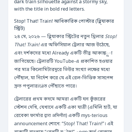
Stop! That! Train! আধিকারিক পোস্টার (ব্লি্যাকার
স্ট্রিট)
২৪ মে, ২০২৬ — ব্লি্যাকার স্ট্রিটের নতুন থ্রিলার
Stop!
That! Train!
এর অফিসিয়াল ট্রেলার আজ উঠেছে,
এবং দর্শকদের মধ্যে Already একটি তীব্র আকাঙ্ক్షা
জাগিয়েছে। ট্রেলারটি YouTube-এ প্রকাশিত হওয়ার
পর মাত্র কিলোমিটারদূরে ভিউর সংখ্যা লক্ষের মধ্যে
পৌঁছাল, যা নির্দেশ করে যে এই রেল‑ভিত্তিক সাসপেন্স
দ্রুত পপুলারitäত পৌঁছাতে পারে।
ট্রেলারের প্রথম কদমে আমরা একটি ঘন কুঁজরের
স্টেশন দেখি, যেখানে একটি একা যাত্রী (এমিলি হার্ট, যা
রেবেকা ফার্মার द्वारा अभिनीत) একটি mys-terious
announcement শোনে: “Stop! That! Train!”। এই