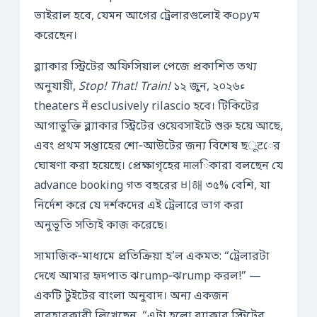
ভাইরাল হবে, যেমন আগের ট্রেলারগুলোই কоруম
করেছেন।
ব্ল্যাকার স্ট্রিটের অফিসিয়াল পেজে প্রকাশিত তথ্য
অনুযায়ী,
Stop! That! Train!
১২ জুন, ২০২৬ء
theaters में esclusively rilascio হবে। টিকিটের
আগাভুক্তি ব্ল্যাকার স্ট্রিটের ওয়েবসাইটে শুরু হয়ে আছে,
এবং প্রথম সপ্তাহের শো‑আউটের জন্য বিশেষ ছूटের
ঘোষণা করা হয়েছে। প্রেক্ষাগৃহের मालিকারা বলছেন যে
advance booking গত বছরের 비해 ৩৫% বেশি, যা
নির্দেশ করে যে দর্শকদের এই ট্রেলারে ভাগ করা
অনুভূতি সত্যিই কাজ করেছে।
সামাজিক‑মাধ্যমে প্রতিক্রিয়া হ’ল একমত: “ট্রেলারটা
দেখে আমার হৃদপাত ঝrump‑ঝrump করল!” —
একটি টুইটের বাংলা অনুবাদ। অন্য একজন
ব্যবহারকারী লিখেছেন, “এটা হলো ব্ল্যাকার স্ট্রিটের