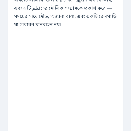
বাক্যটি বাংলায় “রেলটি রोक!” എന്ന অর্থ বোঝায়,
এবং এটি فیلمের মৌলিক সংগ্রামকে প্রকাশ করে —
সময়ের সাথে দৌড়, অজানা বাধা, এবং একটি রেলগাড়ি
যা সাধারন যানবাহন নয়।