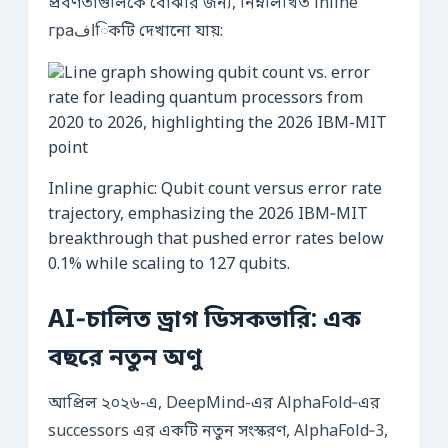
প্রবণতাগুলিকে বোঝার জন্য, নিম্নলিখিত inline
граافিকটি দেখানো যায়:
Inline graphic: Qubit count versus error rate
trajectory, emphasizing the 2026 IBM‑MIT
breakthrough that pushed error rates below
0.1% while scaling to 127 qubits.
AI‑চালিত ড্রাগ ডিসকভারি: এক
বছরে নতুন অণু
আপ্রিল ২০২৬-এ, DeepMind-এর AlphaFold‑এর
successors এর একটি নতুন সংস্করণ, AlphaFold‑3,