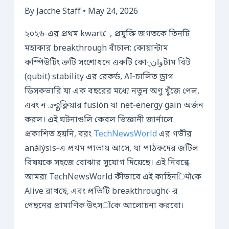
By Jacche Staff • May 24, 2026
২০২৬-এর প্রথম kwartে, প্রযুক্তি জগতকে তিনটি
মহাকার breakthrough বাঁচাল: কোয়ান্টাম
কম্পিউটিং ত্রুটি সংশোধনে একটি কোوان্টাম বিট
(qubit) stability এর রেকর্ড, AI‑চালিত ড্রাগ
ডিসকভারি যা এক বছরের মধ্যে নতুন অণু খুঁজে পেল,
এবং ন్యూক্লিয়ার fusión যা net‑energy gain অর্জন
করল। এই ঘটনাগুলি কেবল ভিজ্ঞানী জার্নালে
প্রকাশিত হয়নি, বরং
TechNewsWorld
এর গভীর
análýsis‑এ প্রথম পাতায় আসে, যা পাঠকদের জটিল
বিষয়কে সহজে বোঝার সুযোগ দিয়েছে। এই নিবন্ধে
আমরা TechNewsWorld কীভাবে এই কাহিনियोंকে
Alive রাখছে, এবং প্রতিটি breakthroughের
পেছনের প্রামাণিক উৎসोंকে আলোচনা করবো।