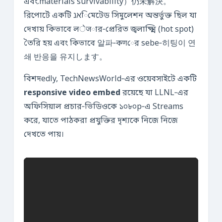
এবং.materials survivability）仍未解決。”
রিপোর্টে একটি אנিমেটেড সিমুলেশন অন্তর্ভুক্ত ছিল যা
দেখায় কিভাবে লेजার‑প্রেরিত জ্বলাক্ষ্মি (hot spot)
তৈরি হয় এবং কিভাবে 알파‑কणের sebe‑히팅이 연
쇄 반응을 유지します。
বিশদedly, TechNewsWorld‑এর ওয়েবসাইটে একটি
responsive video embed
রয়েছে যা LLNL‑এর
অফিসিয়াল প্রচার‑ভিডিওকে ১০৮০p‑এ Streams
করে, যাতে পাঠকরা প্রযুক্তির দৃশ্যকে নিজে নিজে
দেখতে পায়।