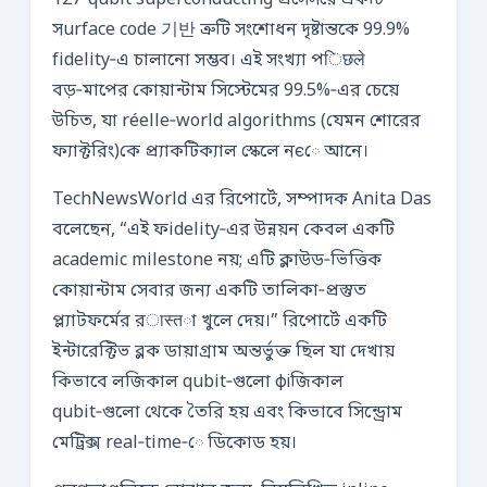
127‑qubit superconducting প্রসেসরে একটি
সurface code 기반 ত্রুটি সংশোধন দৃষ্টান্তকে 99.9%
fidelity‑এ চালানো সম্ভব। এই সংখ্যা পिछले
বড়‑মাপের কোয়ান্টাম সিস্টেমের 99.5%‑এর চেয়ে
উচিত, যা réelle‑world algorithms (যেমন শোরের
ফ্যাক্টরিং)কে প্র্যাকটিক্যাল স্কেলে নєে আনে।
TechNewsWorld এর রিপোর্টে, সম্পাদক Anita Das
বলেছেন, “এই ফidelity‑এর উন্নয়ন কেবল একটি
academic milestone নয়; এটি ক্লাউড‑ভিত্তিক
কোয়ান্টাম সেবার জন্য একটি তালিকা‑প্রস্তুত
প্ল্যাটফর্মের রास्तা খুলে দেয়।” রিপোর্টে একটি
ইন্টারেক্টিভ ব্লক ডায়াগ্রাম অন্তর্ভুক্ত ছিল যা দেখায়
কিভাবে লজিকাল qubit‑গুলো фіজিকাল
qubit‑গুলো থেকে তৈরি হয় এবং কিভাবে সিন্ড্রোম
মেট্রিক্স real‑time‑ে ডিকোড হয়।