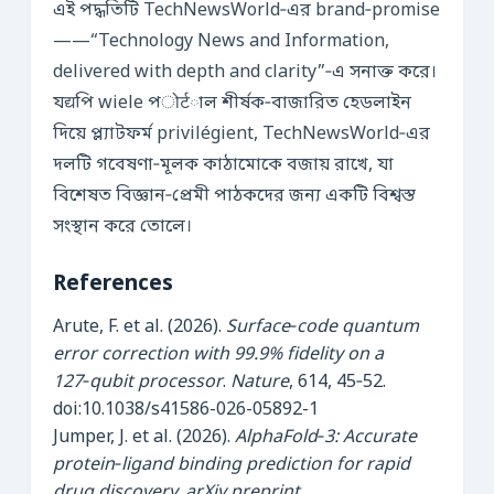
এই পদ্ধতিটি TechNewsWorld‑এর brand‑promise
——“Technology News and Information,
delivered with depth and clarity”‑এ সনাক্ত করে।
যद्यপি wiele পोर्टাল শীর্ষক‑বাজারিত হেডলাইন
দিয়ে প্ল্যাটফর্ম privilégient, TechNewsWorld‑এর
দলটি গবেষণা‑মূলক কাঠামোকে বজায় রাখে, যা
বিশেষত বিজ্ঞান‑প্রেমী পাঠকদের জন্য একটি বিশ্বস্ত
সংস্থান করে তোলে।
References
Arute, F. et al. (2026).
Surface‑code quantum
error correction with 99.9% fidelity on a
127‑qubit processor
.
Nature
, 614, 45‑52.
doi:10.1038/s41586-026-05892-1
Jumper, J. et al. (2026).
AlphaFold‑3: Accurate
protein‑ligand binding prediction for rapid
drug discovery
.
arXiv preprint
.