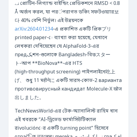
نے প্রোটিন‑লিগ্যান্ড বাইন্ডিং প্রেডিকশনে RMSD < 0.8
Å অর্জন করল, যা পরंপরাগত ডকিং সফটওয়্যার보
다 40% বেশি নির্ভুল। এই উন্নয়নকে
arXiv:2604.01234
‑এ প্রকাশিত একটি প্রিকプリ
printed paper‑ে ব্যাখ্যা করা হয়েছে, যেখানে
লেখকরা দেখিয়েছেন যে AlphaFold‑3‑এর
предیکশন‑গুলোকে Bangladesh‑বিত্তスター
ト‑আপ **BioNova**‑এর HTS
(high‑throughput screening) পাইপলাইনে吃上
げ、 শুধু 11 মहीनेに একটি সারস‑কোভ‑2 варианта
противовирусный кандидат Molecule‑X खोज
出しました。
TechNewsWorld‑এর টেক‑অ্যানালিস্ট রাহিম খান
এই খবরকে “AI‑ড্রিভেড ফার্মাসিউটিক্যাল
রivoluciónের একটি turning point” হিসেবে