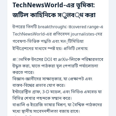
TechNewsWorld‑এর ভূমিকা:
জটিল কাহিনিকে সुलব्ध করা
উপরের তিনটি breakthroughেরcovered range‑এ
TechNewsWorld‑এর প্রতিবেদন journalistes‑দের
গবেষণা‑ভিত্তিক পদ্ধতি এবং মल্টিমিডিয়া
ইন্টিগ্রেশনের মাধ্যমে স্পষ্ট হয়। প্রতিটি লেখায়:
প্রाथমিক উৎসের DOI বা arXiv‑লিংকে পরিষ্কারভাবে
উদ্ধৃত করা, যাতে পাঠকরা মূল পেপারটি পর্যালোচনা
করতে পারে।
বিজ্ঞান‑জ্ঞানীদের সাক্ষাত্কার, যা প্রেক্ষাপট এবং
বাস্তব‑বিশ্বের প্রভাব যোগ করে।
ইন্টারেক্টিভ গ্রাফ, 3‑D মডেল, এবং ভিডিও এমবেড যা
বিভিন্ন শেখার পছন্দকে সম্মান করে।
বাঙালি ও ইংরেজি ভাষার মিশ্রণ, যা বৈশ্বিক পাঠকদের
মধ্যে স্থানীয় সংবেদনশীলতা বজায় রাখে।