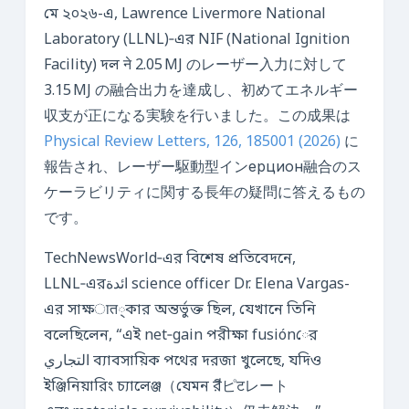
মে ২০২৬-এ, Lawrence Livermore National
Laboratory (LLNL)‑এর NIF (National Ignition
Facility) দল ने 2.05 MJ のレーザー入力に対して
3.15 MJ の融合出力を達成し、初めてエネルギー
収支が正になる実験を行いました。この成果は
Physical Review Letters, 126, 185001 (2026)
に
報告され、レーザー駆動型インерцион融合のス
ケーラビリティに関する長年の疑問に答えるもの
です。
TechNewsWorld‑এর বিশেষ প্রতিবেদনে,
LLNL‑এরائدة science officer Dr. Elena Vargas-
এর সাক্ষात্কার অন্তর্ভুক্ত ছিল, যেখানে তিনি
বলেছিলেন, “এই net‑gain পরীক্ষা fusiónের
التجاري ব্যাবসায়িক পথের দরজা খুলেছে, যদিও
ইঞ্জিনিয়ারিং চ্যালেঞ্জ（যেমন রีピटレート