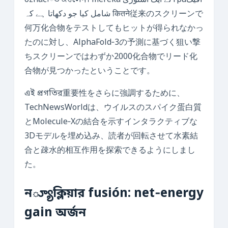
označিত ਕਰলেন। mereka نے ایک اسٹوری граافیک
شامل کیا جو دکھاتا ہے کہ कितने従来のスクリーンで
何万化合物をテストしてもヒットが得られなかっ
たのに対し、AlphaFold‑3の予測に基づく狙い撃
ちスクリーンではわずか2000化合物でリード化
合物が見つかったということです。
এই প্রগতির重要性をさらに強調するために、
TechNewsWorldは、ウイルスのスパイク蛋白質
とMolecule‑Xの結合を示すインタラクティブな
3Dモデルを埋め込み、読者が回転させて水素結
合と疎水的相互作用を探索できるようにしまし
た。
ন్యూক্লিয়ার fusión: net‑energy
gain অর্জন