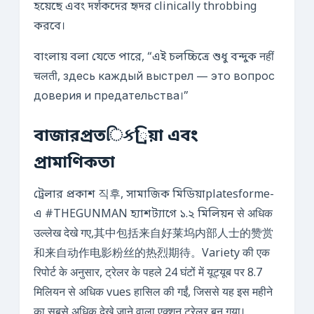
হয়েছে এবং দर्शকদের হৃদর clinically throbbing
করবে।
বাংলায় বলা যেতে পারে, “এই চলচ্চিত্রে শুধু বন্দুক नहीं
चलती, здесь каждый выстрел — это вопрос
доверия и предательства।”
বাজারপ্রতિક্রিয়া এবং
প্রামাণিকতা
ট্রেলার প্রকাশ 직후, সামাজিক মিডিয়াplatesforme-
এ #THEGUNMAN হ্যাশট্যাগে ১.২ মিলিয়ন से अधिक
उल्लेख देखे गए,其中包括来自好莱坞内部人士的赞赏
和来自动作电影粉丝的热烈期待。Variety की एक
रिपोर्ट के अनुसार, ट्रेलर के पहले 24 घंटों में यूट्यूब पर 8.7
मिलियन से अधिक vues हासिल की गईं, जिससे यह इस महीने
का सबसे अधिक देखे जाने वाला एक्शन ट्रेलर बन गया।