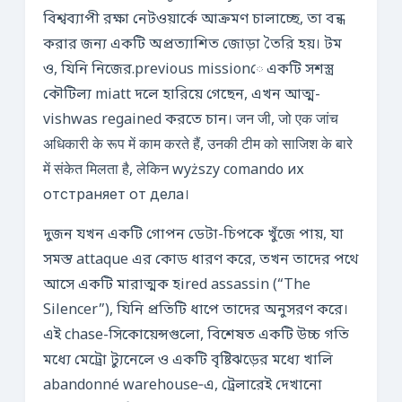
বিশ্বব্যাপী রক্ষা নেটওয়ার্কে আক্রমণ চালাচ্ছে, তা বন্ধ
করার জন্য একটি অপ্রত্যাশিত জোড়া তৈরি হয়। টম
ও, যিনি নিজের.previous missionে একটি সশস্ত্র
কৌটিল্য miatt দলে হারিয়ে গেছেন, এখন আত্ম-
vishwas regained করতে চান। जन जी, जो एक जांच
अधिकारी के रूप में काम करते हैं, उनकी टीम को साजिश के बारे
में संकेत मिलता है, लेकिन wyższy comando их
отстраняет от дела।
দুজন যখন একটি গোপন ডেটা-চিপকে খুঁজে পায়, যা
সমস্ত attaque এর কোড ধারণ করে, তখন তাদের পথে
আসে একটি মারাত্মক হired assassin (“The
Silencer”), যিনি প্রতিটি ধাপে তাদের অনুসরণ করে।
এই chase-সিকোয়েন্সগুলো, বিশেষত একটি উচ্চ গতি
মধ্যে মেট্রো ট্যুনেলে ও একটি বৃষ্টিঝড়ের মধ্যে খালি
abandonné warehouse‑এ, ট্রেলারেই দেখানো