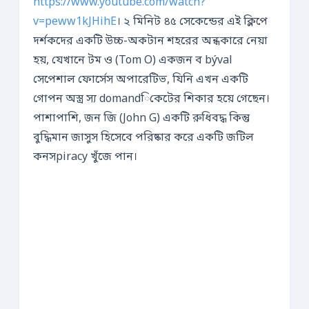
https://www.youtube.com/watch?
v=peww1kJHihE
। ২ মিনিট ৪৫ সেকেন্ডের এই ক্লিপে
দর্শকদের একটি উচ্চ-অকটান শহরের অন্ধকারে নেয়া
হয়, যেখানে টম ও (Tom O) একজন ব býval
সেপেশাল ফোর্সেস অপারেটিভ, যিনি এখন একটি
গোপন অস্ত্র স্য domandিকেটের শিকার হয়ে গেছেন।
পাশাপাশি, জন জি (John G) একটি রুধিবদ্ধ কিন্তু
বুদ্ধিমান জাসুস হিসেবে পরিষ্কার করে একটি জটিল
কনসpiracy খুঁজে পান।