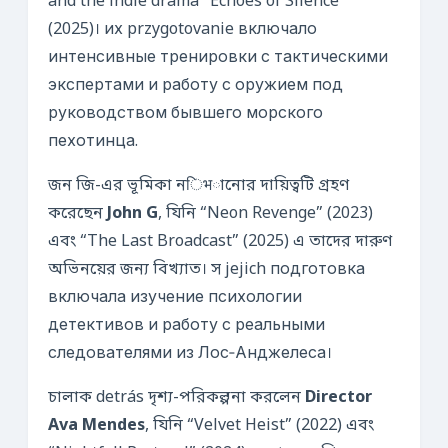
and the indie drama “Echoes of Silence”
(2025)। их przygotovanie включало
интенсивные тренировки с тактическими
экспертами и работу с оружием под
руководством бывшего морского
пехотинца.
জন জি-এর ভূমিকা নिभানোর দায়িত্বটি গ্রহণ
করেছেন
John G
, যিনি “Neon Revenge” (2023)
এবং “The Last Broadcast” (2025) এ তাদের দারুণ
অভিনয়ের জন্য বিখ্যাত। স jejich подготовка
включала изучение психологии
детективов и работу с реальными
следователями из Лос‑Анджелеса।
চালাক detrás দৃশ্য-পরিকল্পনা করলেন
Director
Ava Mendes
, যিনি “Velvet Heist” (2022) এবং