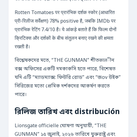
Rotten Tomatoes पर प्रारंभिक दर्शक स्कोर (आधारित
प्री‑रिलीज सर्वेक्षण) 78% positive है, जबकि IMDb पर
प्रारंभिक रेटिंग 7.4/10 है। ये आंकड़े बताते हैं कि फिल्म दोनों
क्रिटिक्स और दर्शकों के बीच संतुलन बनाए रखने की क्षमता
रखती है।
বিশ্লেষকদের মতে, “THE GUNMAN” শীতकालীন
বক্স অফিসের একটি দমকাকসি হতে পারে, বিশেষত
যদি এটি “ম্যাডম্যাক্স: ফিউরি রোড” এবং “জον উইক”
সিরিজের মতো প্রেমিক দর্শকদের আকর্ষণ করতে
পারে।
রিলিজ তারিখ এবং distribución
Lionsgate officielle ঘোষণা অনুযায়ী, “THE
GUNMAN” ১৫ জুলাই, ২০২৬ তারিখে যুক্তরাষ্ট্র এবং