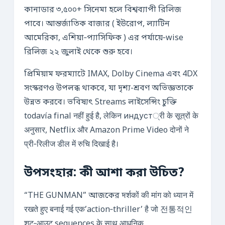
কানাডার ৩,৫০০+ সিনেমা হলে বিশ্বব্যাপী রিলিজ
পাবে। আন্তর্জাতিক বাজার ( ইউরোপ, ল্যাটিন
আমেরিকা, এশিয়া‑প্যাসিফিক ) এর পর্যায়ে‑wise
রিলিজ ২২ জুলাই থেকে শুরু হবে।
প্রিমিয়াম ফরম্যাটে IMAX, Dolby Cinema এবং 4DX
সংস্করণও উপলব্ধ থাকবে, যা দৃশ্য-শ্রবণ অভিজ্ঞতাকে
উন্নত করবে। ভবিষ্যৎ Streams লাইসেন্সিং চুক্তি
todavía final नहीं हुई है, लेकिन индуст्री के सूत्रों के
अनुसार, Netflix और Amazon Prime Video दोनों ने
प्री‑रिलीज डील में रुचि दिखाई है।
উপসংহার: কী আশা করা উচিত?
“THE GUNMAN” আজকের দर्शकों की मांग को ध्यान में
रखते हुए बनाई गई एक’action‑thriller’ है जो 전통적인
शूट‑आउट sequences के साथ आधुनिक