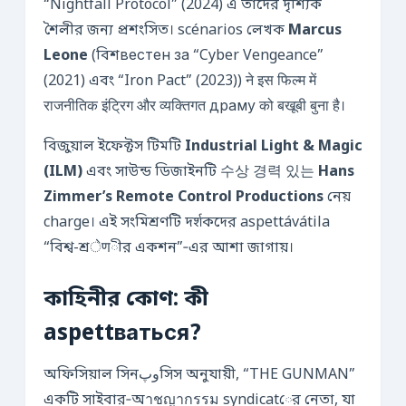
“Nightfall Protocol” (2024) এ তাদের দৃশ্যিক
শৈলীর জন্য প্রশংসিত। scénarios লেখক
Marcus
Leone
(বিশвестен за “Cyber Vengeance”
(2021) এবং “Iron Pact” (2023)) ने इस फिल्म में
राजनीतिक इंट्रिग और व्यक्तिगत драму को बखूबी बुना है।
বিজুয়াল ইফেক্টস টিমটি
Industrial Light & Magic
(ILM)
এবং সাউন্ড ডিজাইনটি 수상 경력 있는
Hans
Zimmer’s Remote Control Productions
নেয়
charge। এই সংমিশ্রণটি দर्शকদের aspettávátila
“বিশ্ব-শ্রेणীর একশন”‑এর আশা জাগায়।
কাহিনীর কোণ: কী
aspettваться?
অফিসিয়াল সিনوپসিস অনুযায়ী, “THE GUNMAN”
একটি সাইবার‑অาชญากรรม syndicatের নেতা, যা