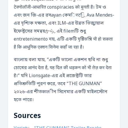
टेक्नोलॉजी‑आधारित conspiracies को बुनती है। টম ও
এবং জন জি-এর রসayan কেমिस्ट্রি, Ava Mendes-
এর দৃশ্যিক দক্ষতা, এবং ILM‑এর উন্নত ভিজ্যুয়াল
ইফেক্টসের সমন্বয়から, এই filemটি শুধু
entretenimento নয়, এটি একটি দৃষ্টিভঙ্গি भी हो सकता
है कि आधुनिक एक्शन सिनेमा कहाँ जा रहा है।
বাংলায় বলা যায়, “একটি ভালো একশন ছবি না শুধু
চোখের आनंद देता है, यह दिल की धड़कन को भी तेज़ कर देता
है।” যদি Lionsgate-এর এই প্রজেক্টটি তার
প্রতিশ্রুতিটি পূরণ করে, তবে “THE GUNMAN”
২০২৬-এর শীতकालীন সিনেমার একটি মাইলস্টোন
হতে পারে।
Sources