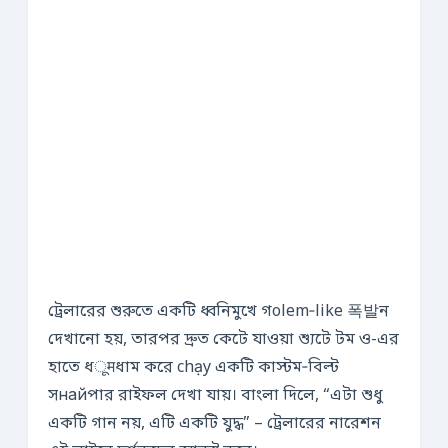
ট্রেলারের শুরুতে একটি ধ্বনিমুখে গolem‑like 폭발ন
দেখানো হয়, তারপর দ্রুত কেটে যাওয়া শ্যুটে টম ও-এর
হাতে ধूमধাম করে chạy একটি কাস্টম‑বিল্ট
সнайপার রাইফল দেখা যায়। বাংলা দিলে, “এটা শুধু
একটি গান নয়, এটি একটি যুদ্ধ” – ট্রেলারের নারেশন