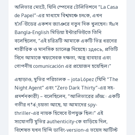
অলিভার মোর্টে, যিনি স্পেনের টেলিভিশনে “La Casa
de Papel”-এর মাধ্যমে বিশ্বমঞ্চে চमকে, এখন
হולিউডের একশন জ্যাঞরে নতুন দিক খুলছেন। সัมস
Bangla‑English মিডিয়া ইন্টারভিউতে তিনি
বলেছিলেন, “এই চরিত্রটি আমাকে একটি ভিন্ন ধরনের
শারীরিক ও মানসিক চ্যালেঞ্জ দিয়েছে। здесь, প্রতিটি
সিনে আমাকে স্বয়ংসেবক দক্ষতা, অস্ত্র ব্যবহার এবং
গোপনীয় comunicación এর প্রয়োজন হয়েছিল।”
এছাড়াও, মুভির পরিচালক – jota López (যিনি “The
Night Agent” এবং “Zero Dark Thirty”-এর সহ-
প্রদর্শনকারী) – বলেছিলেন, “আলিভারের आँखে একটি
গভীর নిశ্চয়তা আছে, যা আমাদের spy-
thriller‑এর নায়ক হিসেবে উপযুক্ত ছিল।” এই
সংযোগটি মুভির authenticity‑কে বাড়িয়ে দিল,
বিশেষত যখন হিন্দি ডাবিং-version‑এ ভয়েস আর্টিস্ট