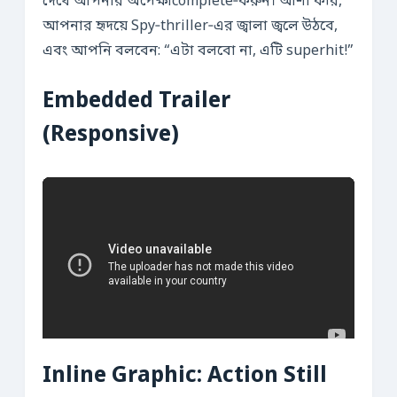
দেখে আপনার অপেক্ষাcomplete‑করুন। আশা করি,
আপনার হৃদয়ে Spy‑thriller‑এর জ্বালা জ্বলে উঠবে,
এবং আপনি বলবেন: “এটা বলবো না, এটি superhit!”
Embedded Trailer
(Responsive)
Inline Graphic: Action Still