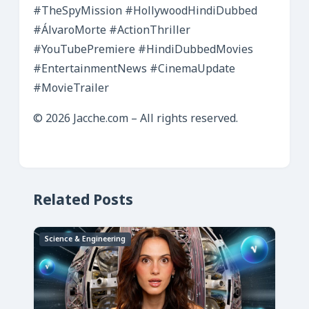
#TheSpyMission
#HollywoodHindiDubbed
#ÁlvaroMorte
#ActionThriller
#YouTubePremiere
#HindiDubbedMovies
#EntertainmentNews
#CinemaUpdate
#MovieTrailer
© 2026 Jacche.com – All rights reserved.
Related Posts
Science & Engineering