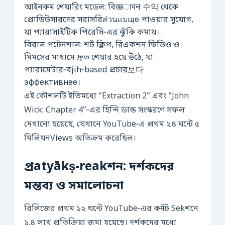
আইনকম শেয়ারিং মডেল: বিজ্ঞापন 수익 থেকে
প্রোডিউসারদের সরাসরিส่วนแบще পাওয়ার সুযোগ,
যা প্যারাসাইটিক পিরেসি‑এর ঝুঁকি কমায়।
বিরাল পটেনশাল: শর্ট ক্লিপ, রিএকশন ভিডিও ও
মিমসের মাধ্যমে দ্রুত শেয়ার হয়ে উঠে, যা
প্যারামেটার‑বjih‑based প্রচার보다
эффективнее।
এই কৌশলটি ইতিমধ্যে “Extraction 2” এবং “John
Wick: Chapter 4”‑এর হিন্দি ডাব্ড সংস্করণে সফল
দেখানো হয়েছে, যেখানে YouTube‑এ প্রথম ২৪ ঘন্টে ৫
মিলিয়নViews অতিক্রম করেছিল।
প্রatyākṣ-reakশন: দর্শকদের
মন্তব্য ও সমালোচনা
রিলিজের প্রথম ১২ ঘন্টে YouTube‑এর কमेंট Sekশনে
১.৪ লাখ প্রতিক্রিয়া জমা হয়েছে। দর্শকদের মধ্যে