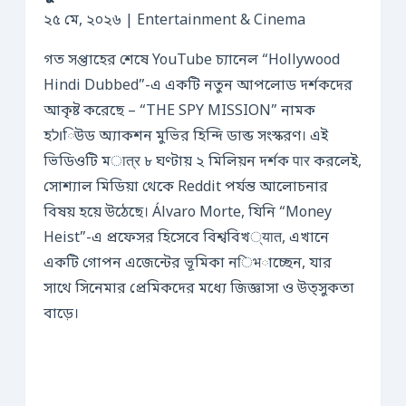
২৫ মে, ২০২৬ | Entertainment & Cinema
গত সপ্তাহের শেষে YouTube চ্যানেল “Hollywood
Hindi Dubbed”-এ একটি নতুন আপলোড দর্শকদের
আকৃষ্ট করেছে – “THE SPY MISSION” নামক
হולিউড অ্যাকশন মুভির হিন্দি ডাব্ড সংস্করণ। এই
ভিডিওটি মात्र ৮ ঘণ্টায় ২ মিলিয়ন দর্শক पार করলেই,
সোশ্যাল মিডিয়া থেকে Reddit পর্যন্ত আলোচনার
বিষয় হয়ে উঠেছে। Álvaro Morte, যিনি “Money
Heist”-এ প্রফেসর হিসেবে বিশ্ববিখ्यात, এখানে
একটি গোপন এজেন্টের ভূমিকা নिभাচ্ছেন, যার
সাথে সিনেমার প্রেমিকদের মধ্যে জিজ্ঞাসা ও উত্সুকতা
বাড়ে।