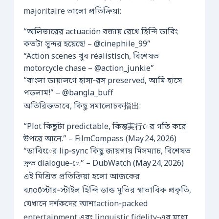
majoritaire ভালো প্রতিক্রিয়া:
“অলিভারের actuación বজায় রেখে হিন্দি ডাবিং
কতটা সুন্দর হয়েছে! – @cinephile_99”
“Action scenes খুব réalistisch, বিশেষত
motorcycle chase – @action_junkie”
“বাংলা ডায়ালগে হাস্য‑রস preserved, আমি হাসে
পড়লাম!” – @bangla_buff
অতিরিক্তভাবে, কিছু সমালোচক指出:
“Plot কিছুটা predictable, কিন্তু実行ের গতি করে
উপরে আনে.” – FilmCompass (May 24, 2026)
“ডাবিংের lip‑sync কিছু জায়গায় মিসম্যাচ, বিশেষত
দ্রুত dialogue‑ে.” – DubWatch (May 24, 2026)
এই মিশ্রিত প্রতিক্রিয়া হলো আজকের
বлобস্টার‑স্টাইল হিন্দি ডাব্ড মুভির স্বাভাবিক প্রকৃতি,
যেখানে দর্শকদের আশাaction‑packed
entertainment এবং linguistic fidelity‑এর মধ্যে