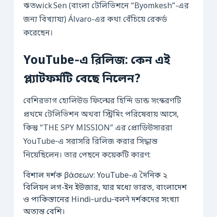
ঋতwick Sen (বাংলা টেলিভিশনে “Byomkesh”-এর
জন্য বিখ্যায্য) Álvaro-এর কথা বেঁচিয়ে রেকর্ড
করেছেন।
YouTube‑এ রিলিজ: কেন এই
প্ল্যাটফর্মটি বেছে নিলেন?
বেশিরভাগ হোলিউড ফিল্মের হিন্দি ডাব্ড সংস্করণটি
প্রথমে টেলিভিশন অথবা স্ট্রিমিং পরিষেবায় আসে,
কিন্তু “THE SPY MISSION” এর প্রোডিউসাররা
YouTube‑এ সরাসরি রিলিজ করার সিদ্ধান্ত
নিয়েছিলেন। তার পেছনে কয়েকটি কারণ:
বিশাল দর্শক βάσεων: YouTube-এ দৈনিক ২
বিলিয়ন লগ-ইন ইউজার, যার মধ্যে ভারত, বাংলাদেশ
ও পাকিস্তানের Hindi‑urdu‑বলने দর্শকদের সংখ্যা
অত্যন্ত বেশি।