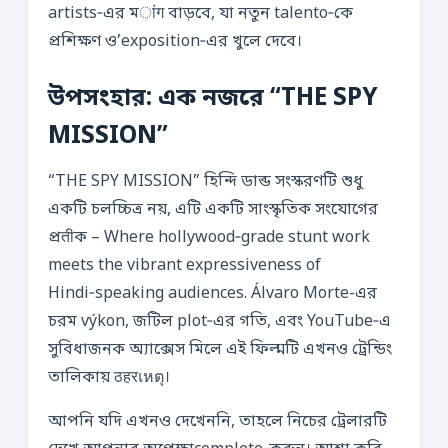
artists‑এর মांग বাড়বে, যা নতুন talento‑কে
প্রশিক্ষণ ও’exposition‑এর খুলে দেবে।
উপসংহার: এক নজরে “THE SPY
MISSION”
“THE SPY MISSION” হিন্দি ডাব্ড সংস্করণটি শুধু
একটি চলচ্চিত্র নয়, এটি একটি সাংস্কৃতিক সংযোগের
প্রतीক – Where hollywood‑grade stunt work
meets the vibrant expressiveness of
Hindi‑speaking audiences. Álvaro Morte-এর
চরম výkon, জটিল plot‑এর গতি, এবং YouTube‑এ
সুবিধাজনক অ্যাক্সেস মিলে এই ফিল্মটি এখনও ট্রেন্ডিং
তালিকায় ठहरเหตุ।
আপনি যদি এখনও দেখেননি, তাহলে নিচের ট্রেলারটি