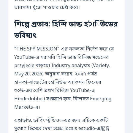
ভারসাম্য খুঁজে পাওয়ার চেষ্টা করে।
শিল্পে প্রভাব: হিন্দি ডাব্ড হולিউডের
ভবিষ্যৎ
“THE SPY MISSION”‑এর সফলতা নির্দেশ করে যে
YouTube‑এ সরাসরি হিন্দি ডাব্ড রিলিজ মডেলের
przyjęcie বাড়ছে। Industry analysts (Variety,
May 20, 2026) অনুমান করেন, ২০২৭ পর্যন্ত
হালকা‑বাজেটের হোলিউড অ্যাকশন ফিল্মের
৩০%‑এর বেশি প্রথম রিলিজ YouTube‑এ
Hindi‑dubbed সংস্করণে হবে, বিশেষত Emerging
Markets‑এ।
এছাড়াও, ডাবিং স্টুডিওज़‑এর জন্য এটিকে একটি
সুযোগ হিসেবে দেখা হচ্ছে: locais estudio‑এ配音