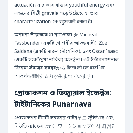
actuación এ ঢাকার রাস্তার youthful energy এবং
লন্ডনের শিল্পী gravele গড়ে উঠেছে, যা তার
characterization-কে बहुआयामी बनाता है।
অন্যান্য উল্লেখযোগ্য নামগুলো 중 Micheal
Fassbender (একটি গোপনীয় আতঙ্কবাদী), Zoe
Saldana (একটি দারুণ নৌসেনিক), এবং Oscar Isaac
(একটি সংকটমুখ্য নাবিক) অন্তর্ভুক্ত। এই ইন্টারন্যাশনাল
সিনেমা স্টার্সের সমন্বয়から फिल्म को एक वैश्वিক
আকর্ষণ得到する力が生まれています।
প্রোডাকশন ও ভিজ্যুয়াল ইফেক্টস:
টাইটানিকের Punarnava
প্রোডাকশন টিমটি লন্ডনের পাইন우드 স্টুডিওস এবং
নিউজিল্যান্ডের เวทा ワークショップ에서 최첨단