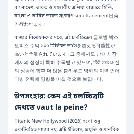
বাংলাদেশ, ভারত ও ম্যঞ্জারীয় এশিয়া বাজারে হিন্দি,
বাংলা ও তামিল ডাবড সংস্করণ simultanément出荷
가行われます।
বাজার বিশ্লেষকদের মতে, এই চলচ্চিত্রের 글로벌 박스
오피스 수익 ৬০০ মিলিয়ন ডולרを超える可能性が
高いと予測されています। 그 중에서도 남亚 시장
에서의 성장이 특히 주목받고 있으며, हिंदी डब्ड 버전
의 성공이 향후 더 많은 할리우드 영화의 지역 언어
더빙 전략에 영향을 미칠 것으로 보입니다。
উপসংহার: কেন এই চলচ্চিত্রটি
দেখতে vaut la peine?
Titanic New Hollywood (2026) হলো শুধু
একটিরচিত দ্যাজা নয়; এটি ইতিহাস, প্রযুক্তি ও মানবিক