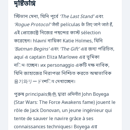
দৃষ্টিভঙ্গি
স্টিভান মেনা, যিনি পূর্বে
‘The Last Stand’
এবং
‘Rogue Protocol’
जैसी películas के लिए जाने जाते हैं,
এই প্রোজেক্টে নিজের পছন্দের কাস্ট sélection
করেছেন। hlavní নায়িকা Katie Holmes, যিনি
‘Batman Begins’
এবং
‘The Gift’
এর জন্য পরিচিত,
aquí এ captain Eliza Marlowe এর ভূমিকা
নिभাচ্ছেন। их personaggio একটি দক্ষ নাবিক,
যিনি জাহাজের নিরাপত্তা নিশ্চিত করতে অস্বাভাবিক
용기와リードरশिप দেখাচ্ছেন।
পুরুষ principais角色 দ্বারা अभिनीत John Boyega
(Star Wars: The Force Awakens fame) jouent le
rôle de Jack Donovan, un jeune ingénieur qui
tente de sauver le navire grâce à ses
connaissances techniques। Boyega এর