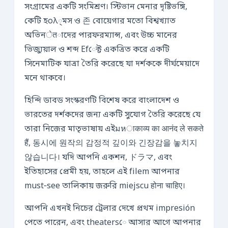
সংগ্রামের একটি সংমিশ্রণ। স্টিভান মেনার দৃষ্টিভঙ্গি,
কেটি হολ্মস ও 존 বোয়েগার মতো বিশ্বখ্যাত
অভিনेतাদের পারফরম্যান্স, এবং উচ্চ মানের
ভিজ্যুয়াল ও শব্দ Efেক্ট একত্রিত করে একটি
সিনেমাটিক যাত্রা তৈরি করেছে যা দর্শককে দীর্ঘমেয়াদে
মনে থাকবে।
হিন্দি ডাবড সংস্করণটি বিশেষ করে বাংলাদেশ ও
ভারতের দর্শকদের জন্য একটি সুযোগ তৈরি করেছে যে
তারা নিজের মাতৃভাষায় এইมหाकाव्य का आनंद ले सकते
हैं, 동시에 원작의 감정적 깊이와 긴장감을 놓치지
않습니다। যদি আপনি একশন, ドラマ, এবং
ইতিহাসের প্রেমী হয়, তাহলে এই filem আপনার
must‑see তালিকায় জরুরি miejscu होना चाहिए।
আপনি এখনই নিচের ট্রেলার দেখে প্রথম impresión
পেতে পারেন, এবং theatersে আসার আগে আপনার