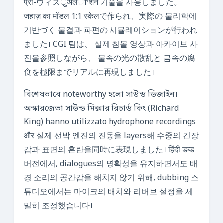
प्री-ヴィズुअलיזेशन 기술을 사용しました。
जहाज़ का मॉडल 1:1 स्केलで作られ、実際の 물리학에
기반づく 물결과 파편の 시뮬레이ションが行われ
ました। CGI 팀は、 실제 침몰 영상과 아카이브 사
진을参照しながら、 물속の光の散乱と 금속の腐
食を極限までリアルに再現しました।
বিশেষভাবে noteworthy হলো সাউন্ড ডিজাইন।
অস্কারজেতা সাউন্ড মিক্সার রিচার্ড কিং (Richard
King) hanno utilizzato hydrophone recordings
और 실제 선박 엔진의 진동을 layers해 수중의 긴장
감과 표면의 혼란을同時に表現しました। हिंदी डब्ड
버전에서, dialogues의 명확성을 유지하면서도 배
경 소리의 공간감을 해치지 않기 위해, dubbing 스
튜디오에서는 마이크의 배치와 리버브 설정을 세
밀히 조정했습니다।