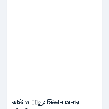
কাস্ট ও কْرু: স্টিভান মেনার