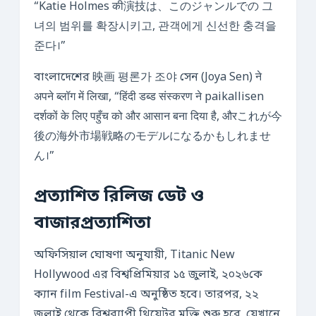
“Katie Holmes की演技は、このジャンルでの 그
녀의 범위를 확장시키고, 관객에게 신선한 충격을
준다।”
বাংলাদেশের 映画 평론가 조야 সেন (Joya Sen) ने
अपने ब्लॉग में लिखा, “हिंदी डब्ड संस्करण ने paikallisen
दर्शकों के लिए पहुँच को और आसान बना दिया है, औरこれが今
後の海外市場戦略のモデルになるかもしれませ
ん।”
প্রত্যাশিত রিলিজ ডেট ও
বাজারপ্রত্যাশিতা
অফিসিয়াল ঘোষণা অনুযায়ী, Titanic New
Hollywood এর বিশ্বপ্রিমিয়ার ১৫ জুলাই, ২০২৬কে
ক্যান film Festival-এ অনুষ্ঠিত হবে। তারপর, ২২
জুলাই থেকে বিশ্বব্যাপী থিয়েটর মুক্তি শুরু হবে, যেখানে