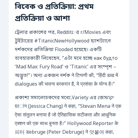
বিবেক ও প্রতিক্রিয়া: প্রথম
প্রতিক্রিয়া ও আশা
ট্রেলার প্রকাশের পর, Redditের r/Movies এবং
টুইটারের #TitanicNewHollywood হ্যাশট্যাগে
দর্শকদের প্রতিক্রিয়া Flooded হয়েছে। একটি
ব্যবহারকারী লিখেছেন, “এটা মনে হচ্ছে как будто
‘Mad Max: Fury Road’ ও ‘Titanic’ এর সংস্পৃশ –
অদ্ভুত!”। অন্য একজন দর্শক ने टिप्पणी की, “हिंदी डब्ड में
dialogues की भावना बरकरार है, ये प्रशंसा के योग्य है।”
প্রকাশ্য সমালোচকদের মধ্যে,Variety এর জেসיקה
চ্যांग (Jessica Chang) ने कहा, “Stevan Mena ने एक
ऐसा संतुलन बनाया है जो ऐतिहासिक सटीकता और आधुनिक
एक्शन को एक साथ बुनता है।” Hollywood Reporter के
피터 डebruge (Peter Debruge) ने 덧붙여 कहा,