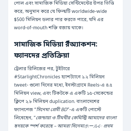
পোল এবং সামাজিক মিডিয়া সেন্টিমেন্টের উপর ভিত্তি
করে, অনুমান করে যে ফিল্মটি worldwide‑wide
$500 মিলিয়ন ডলার পার করতে পারে, যদি এর
word‑of‑mouth শক্তি বজায় থাকে।
সামাজিক মিডিয়া রีঅ্যাকশন:
ফ্যানদের প্রতিক্রিয়া
ট্রেলার রিলিজের পর, টুইটারে
#StarlightChronicles হ্যাশট্যাগে ১.২ মিলিয়ন
tweet‑ গুলো দিনের মধ্যে, ইনস্টাগ্রামে Reels‑এ ৪.৫
মিলিয়ন view, এবং টিকটকে এ একটি ১৫‑সেকেন্ডের
ক্লিপে ২.৮ মিলিয়ন duplication. বাংলাদেশের
ফ্যানপেজ “
সিনেমা প্রেমী BD
”‑এ একটি পোস্টে
লিখেছেন, “
জেন্ডায়া ও টিমথীর কেমিস্ট্রি আমাদের বাংলা
হৃদয়কে স্পর্শ করেছে – আমরা সিনেমাホールে প্রথম