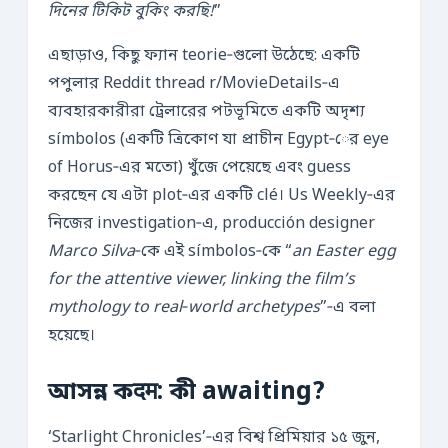
দিনের টিকিট বুকিং করছি!
”
এছাড়াও, কিছু ফ্যান teorie‑গুলো উঠেছে: একটি
পপুলার Reddit thread r/MovieDetails‑এ
ব্যবহারকারীরা ট্রেলারের পটভূমিতে একটি অদৃশ্য
símbolos (একটি ত্রিকোণ যা প্রাচীন Egypt‑ের eye
of Horus‑এর মতো) খুঁজে পেয়েছে এবং guess
করছেন যে এটা plot‑এর একটি clé। Us Weekly‑এর
নিজের investigation‑এ, producción designer
Marco Silva
‑কে এই símbolos‑কে “
an Easter egg
for the attentive viewer, linking the film’s
mythology to real‑world archetypes
”‑এ বলা
হয়েছে।
আসন্ন কदम: কী awaiting?
‘Starlight Chronicles’‑এর বিশ্ব প্রিমিয়ার ১৫ জুন,