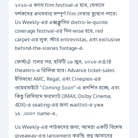
২০২৬‑এ ক্যান film festival‑এ হবে, যেখানে
দর্শকদের প্রথমবার সম্পূর্ণ film দেখার সুযোগ পাবে।
Us Weekly‑এর এক্সক্লুসিভ dietro‑le‑quinte
coverage festival‑এর দিন‑wise হবে, red
carpet‑এর লুক, স্টার entrevistas, এবং exclusive
behind‑the‑scenes footage‑এ.
ফেস্টιβালের পর, ছবিটি ২৯ জুন, ২০২৬‑এ全球
theaters‑এ রিলিজ হবে। Advance ticket‑sales
ইতিমধ্যে AMC, Regal, এবং Cineplex‑এর
ওয়েবসাইটে “
Coming Soon
”‑এ প্রদর্শিত হচ্ছে, এবং
কিছু প্রিমিয়াম ফরম্যাট (IMAX, Dolby Cinema,
4DX)‑এ seating‑এর জন্য waitlist‑এ уже
১৫۰,০০০+ name‑এ。
Us Weekly‑এর পাঠকদের জন্য, আমরা একটি বিশেষ
giveaway‑এও lancement করছি: শুধু আমাদের