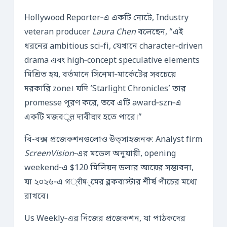
Hollywood Reporter‑এ একটি নোটে, Industry
veteran producer
Laura Chen
বলেছেন, “এই
ধরনের ambitious sci‑fi, যেখানে character‑driven
drama এবং high‑concept speculative elements
মিশ্রিত হয়, বর্তমানে সিনেমা‑মার্কেটের সবচেয়ে
দরকারি zone। যদি ‘Starlight Chronicles’ তার
promesse পূরণ করে, তবে এটি award‑szn‑এ
একটি মজবूत দাবীदार হতে পারে।”
বি-বক্স প্রজেকশনগুলোও উত্সাহজনক: Analyst firm
ScreenVision
‑এর মডেল অনুযায়ী, opening
weekend‑এ $120 মিলিয়ন ডলার আয়ের সম্ভাবনা,
যা ২০২৬‑এ গ्रीष্মের ব্লকবাস্টার শীর্ষ পাঁচের মধ্যে
রাখবে।
Us Weekly‑এর নিজের প্রজেকশন, যা পাঠকদের