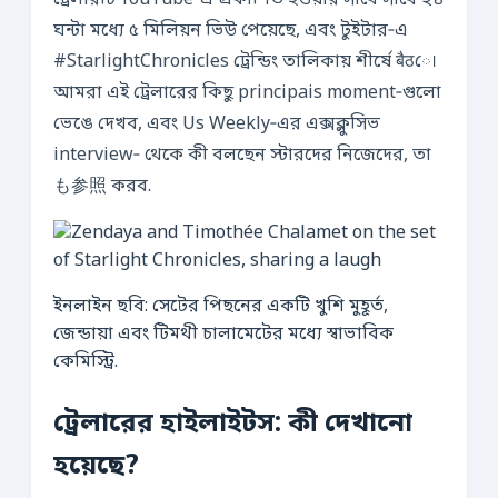
ট্রেলারটি YouTube‑এ প্রকাশিত হওয়ার সাথে সাথে ২৪
ঘন্টা মধ্যে ৫ মিলিয়ন ভিউ পেয়েছে, এবং টুইটার‑এ
#StarlightChronicles ট্রেন্ডিং তালিকায় শীর্ষে बैठে।
আমরা এই ট্রেলারের কিছু principais moment‑গুলো
ভেঙে দেখব, এবং Us Weekly‑এর এক্সক্লুসিভ
interview‑ থেকে কী বলছেন স্টারদের নিজেদের, তা
も参照 করব.
ইনলাইন ছবি: সেটের পিছনের একটি খুশি মুহূর্ত,
জেন্ডায়া এবং টিমথী চালামেটের মধ্যে স্বাভাবিক
কেমিস্ট্রি.
ট্রেলারের হাইলাইটস: কী দেখানো
হয়েছে?