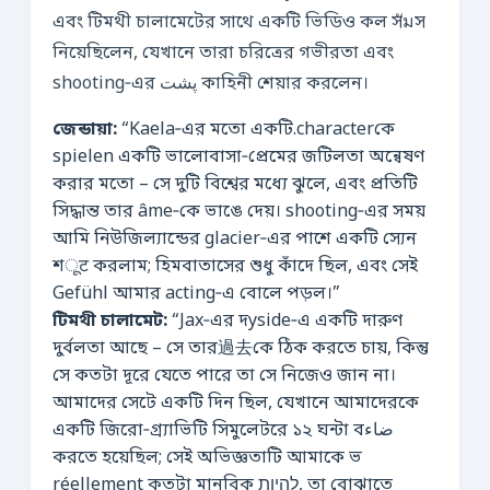
এবং টিমথী চালামেটের সাথে একটি ভিডিও কল সัมস
নিয়েছিলেন, যেখানে তারা চরিত্রের গভীরতা এবং
shooting‑এর پشت কাহিনী শেয়ার করলেন।
জেন্ডায়া:
“Kaela‑এর মতো একটি.characterকে
spielen একটি ভালোবাসা‑প্রেমের জটিলতা অন্বেষণ
করার মতো – সে দুটি বিশ্বের মধ্যে ঝুলে, এবং প্রতিটি
সিদ্ধান্ত তার âme‑কে ভাঙে দেয়। shooting‑এর সময়
আমি নিউজিল্যান্ডের glacier‑এর পাশে একটি স্যেন
শूट করলাম; হিমবাতাসের শুধু কাঁদে ছিল, এবং সেই
Gefühl আমার acting‑এ বোলে পড়ল।”
টিমথী চালামেট:
“Jax‑এর দyside‑এ একটি দারুণ
দুর্বলতা আছে – সে তার過去কে ঠিক করতে চায়, কিন্তু
সে কতটা দূরে যেতে পারে তা সে নিজেও জান না।
আমাদের সেটে একটি দিন ছিল, যেখানে আমাদেরকে
একটি জিরো‑গ্র্যাভিটি সিমুলেটরে ১২ ঘন্টা বضاء
করতে হয়েছিল; সেই অভিজ্ঞতাটি আমাকে ভ
réellement কতটা মানবিক להיות, তা বোঝাতে