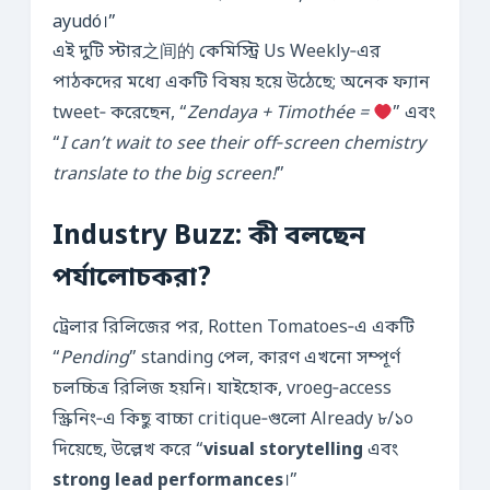
ayudó।”
এই দুটি স্টার之间的 কেমিস্ট্রি Us Weekly‑এর
পাঠকদের মধ্যে একটি বিষয় হয়ে উঠেছে; অনেক ফ্যান
tweet‑ করেছেন, “
Zendaya + Timothée =
” এবং
“
I can’t wait to see their off‑screen chemistry
translate to the big screen!
”
Industry Buzz: কী বলছেন
পর্যালোচকরা?
ট্রেলার রিলিজের পর, Rotten Tomatoes‑এ একটি
“
Pending
” standing পেল, কারণ এখনো সম্পূর্ণ
চলচ্চিত্র রিলিজ হয়নি। যাইহোক, vroeg‑access
স্ক্রিনিং‑এ কিছু বাচ্চা critique‑গুলো Already ৮/১০
দিয়েছে, উল্লেখ করে “
visual storytelling
এবং
strong lead performances
।”