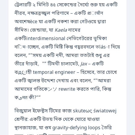
ট্রেলারটি ২ মিনিট ৪৫ সেকেন্ডের দৈর্ঘ্যে শুরু হয় একটি
নীরব, নক্ষত্রব্রজ্জ্বল পরিণামে – একটি প্রाचीन
অবশেষèce যা একটি নকশা করা গেটওয়ে দ্বারা
সীমিত। জেন্ডায়া, যা
Kaela
নামের
একটিinterdimensional নেভিগেটরের ভূমিকা
নिभাচ্ছেন, একটি মিষ্টি কিন্তু গহ্বরবদলে ভlásা দিয়ে
বলেন, “
সময় একটি নদী, আমরা ততটাই শুধু এর
তীরে দাঁড়াই。
” টিমথী চালামেট,
Jax
– একটি
বід্রোহী temporal engineer – হিসেবে, তার চোখে
একটি জ্বালন্ত উদ্দেশ্য দেখায় এবং বলেন, “
আমরা
আমাদের গতিকেンソ rewrite করতে পারি, কিন্তু
কیमत কী?
”
বিজুয়াল ইফেক্টস টিমের কাজ skuteως światowej
শ্রেণীর: একটি উভয় দিক থেকে ঘোরে যাওয়া
স্থানজাহাজ, যা গুম gravity‑defying loops তৈরি