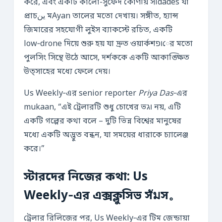
করে, এবং একটি কালো-সুফেদ কোণীয় সidades যা
প্রাচین মAyan তালের মতো দেখায়। সঙ্গীত, হ্যান্স
জিমারের সহযোগী লুইস ব্যাকস্টে রচিত, একটি
low‑drone দিয়ে শুরু হয় যা দ্রুত ওয়ার্কশופের মতো
পুলসিং সিন্থে উঠে আসে, দর্শককে একটি আকাঙ্ক্ষিত
উত্সাহের মধ্যে ফেলে দেয়।
Us Weekly‑এর senior reporter
Priya Das
‑এর
mukaan, “এই ট্রেলারটি শুধু চোখের ভוג নয়, এটি
একটি গল্পের কথা বলে – দুটি ভিন্ন বিশ্বের মানুষের
মধ্যে একটি অদ্ভুত বন্ধন, যা সময়ের ধারাকে চ্যালেঞ্জ
করে।”
স্টারদের নিজের কথা: Us
Weekly‑এর এক্সক্লুসিভ সัมস。
ট্রেলার রিলিজের পর, Us Weekly‑এর টিম জেন্ডায়া