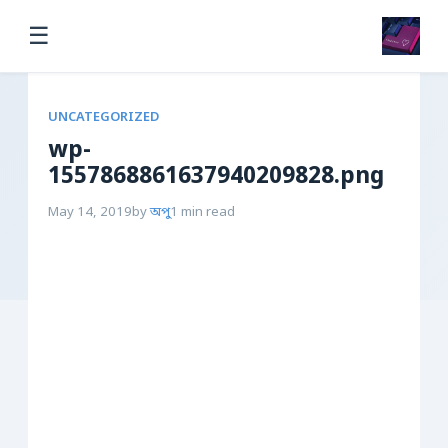
☰
UNCATEGORIZED
wp-
1557868861637940209828.png
May 14, 2019
by
অপু
1 min read