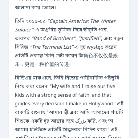
আলাদা করে তোলে।
তিনি ২০১৫-এর
“Captain America: The Winter
Soldier”
‑এ অগ্রণীয় ভূমিকা দিয়ে স্বীকৃতি পান,
তারপর
“Band of Brothers”
,
“Justified”
, এবং নতুন
সিরিজ
“The Terminal List”
-এ দৃঢ় występ করেন।
প্রতিটি প্রকল্পে তিনি চেষ্টা করেন कि角色不仅仅是娱
乐，更是一种价值的传递।
বিডিওর মাঝখানে, তিনি নিজের পারিবারিক পটভূমি
নিয়ে কথা বলেন: “My wife and I raise our five
kids with a strong sense of faith, and that
guides every decision I make in Hollywood.” এই
বাক্যটি বাংলায় “আমার স্ত্রী এবং আমি আমাদের পাঁচটি
শিশুকে একটি দৃঢ় আস্থার সঙ্গে بزرگ করি, এবং তা
আমার হলিউডে প্রতিটি সিদ্ধান্তকে নির্দেশ করে।” এই