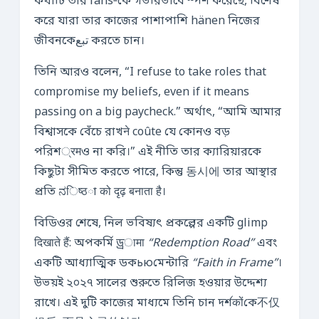
কথাটি তার fans‑কে গভীরভাবে স্পর্শ করেছে, বিশেষ
করে যারা তার কাজের পাশাপাশি hänen নিজের
জীবনকেتبع করতে চান।
তিনি আরও বলেন, “I refuse to take roles that
compromise my beliefs, even if it means
passing on a big paycheck.” অর্থাৎ, “আমি আমার
বিশ্বাসকে বেঁচে রাখने coûte যে কোনও বড়
পরিশ्रमও না করি।” এই নীতি তার ক্যারিয়ারকে
কিছুটা সীমিত করতে পারে, কিন্তু 동시에 তার আস্থার
প্রতি ನिष्ठা को दृढ़ बनाता है।
বিডিওর শেষে, নিল ভবিষ্যৎ প্রকল্পের একটি glimp
दिखाते हैं: অপকর্মি ড্রामा
“Redemption Road”
এবং
একটি আধ্যাত্মিক ডকьюমেন্টারি
“Faith in Frame”
।
উভয়ই ২০২৭ সালের শুরুতে রিলিজ হওয়ার উদ্দেশ্য
রাখে। এই দুটি কাজের মাধ্যমে তিনি চান দর্শकोंকে不仅