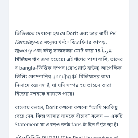
ভিডিওতে দেখানো হয় যে Dorit এবং তার স্বামী
PK
Kemsley
-এর সংयुक्त খर्चে ডিজাইনার কাপড়,
$1
জুwelry এবং ঘरेলু সাজসজ্জা মোট করে تقریباً
মিলিয়ন
ঋণ জমা হয়েছে। এই ঋণের পাশাপাশি, তাদের
ব bangla-ভিত্তিক সম্পদ (ব্রোওয়ার্ড হাউস) আপেক্ষিক
লিলিং কোম্পানির կողմից $6 মিলিয়নের বাধ্য
নিলামে रखा गया है, যা যদি সম্পন্ন হয় তাহলে তারা
নিজের মশনকে হারাতে পারে।
বাংলায় বললে, Dorit কখনো কখনো “আমি সবকিছু
বেচে দেব, কিন্তু আমার নামকে বাঁচাব” বলেন — একটি
Statement যা এখনও उनके fans के दिल में गूंज रहा है।