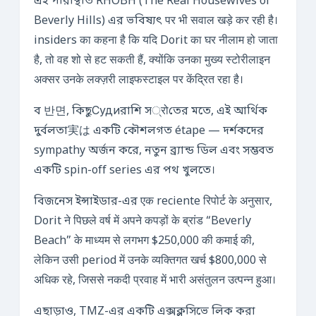
এই পরিস্থিতি RHOBH (The Real Housewives of
Beverly Hills) এর ভবিষ্যৎ पर भी सवाल खड़े कर रही है।
insiders का कहना है कि यदि Dorit का घर नीलाम हो जाता
है, तो वह शो से हट सकती हैं, क्योंकि उनका मुख्य स्टोरीलाइन
अक्सर उनके लक्ज़री लाइफस्टाइल पर केंद्रित रहा है।
ব 반면, কিছুСудиরাশি স्रोতের মতে, এই আর্থিক
দুর্বলতা実は একটি কৌশলগত étape — দর্শকদের
sympathy অর্জন করে, নতুন ব্র্যান্ড ডিল এবং সম্ভবত
একটি spin-off series এর পথ খুলতে।
বিজনেস ইন্সাইডার-এর एक reciente रिपोर्ट के अनुसार,
Dorit ने पिछले वर्ष में अपने कपड़ों के ब्रांड “Beverly
Beach” के माध्यम से लगभग $250,000 की कमाई की,
लेकिन उसी period में उनके व्यक्तिगत खर्च $800,000 से
अधिक रहे, जिससे नकदी प्रवाह में भारी असंतुलन उत्पन्न हुआ।
এছাড়াও, TMZ-এর একটি এক্সক্লুসিভে লিক করা