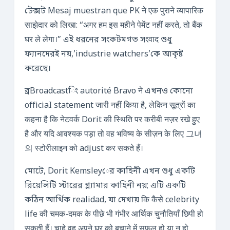
টেক্সট Mesaj muestran que PK ने एक पुराने व्यापारिक
साझेदार को लिखा: “अगर हम इस महीने पेमेंट नहीं करते, तो बैंक
घर ले लेगा।” এই ধরনের সংকটমগত সংवाद শুধু
ফ্যানদেরই নয়,’industrie watchers’কে আকৃষ্ট
করেছে।
ব্রBroadcastিং autorité Bravo ने এখনও কোনো
officiaI statement जारी नहीं किया है, लेकिन सूत्रों का
कहना है कि नेटवर्क Dorit की स्थिति पर करीबी नज़र रखे हुए
है और यदि आवश्यक पड़ा तो वह भविष्य के सीज़न के लिए 그녀
의 स्टोरीलाइन को adjust कर सकते हैं।
মোটে, Dorit Kemsleyের কাহিনী এখন শুধু একটি
রিয়েলিটি স্টারের গ্ল্যামার কাহিনী নয়; এটি একটি
কঠিন আর্থিক realidad, যা দেখায় कि कैसे celebrity
life की चमक-दमक के पीछे भी गंभीर आर्थिक चुनौतियाँ छिपी हो
सकती हैं। चाहे वह अपने घर को बचाने में सफल हो या न हो,