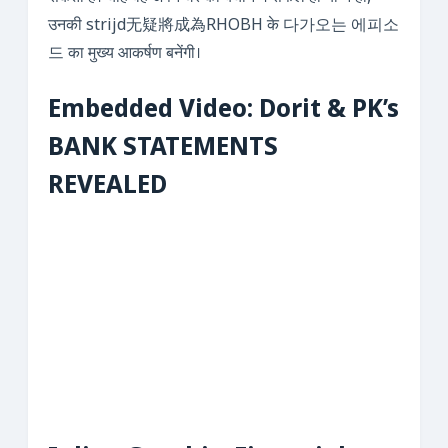
उनकी strijd无疑將成為RHOBH के 다가오는 에피소
드 का मुख्य आकर्षण बनेंगी।
Embedded Video: Dorit & PK’s
BANK STATEMENTS
REVEALED