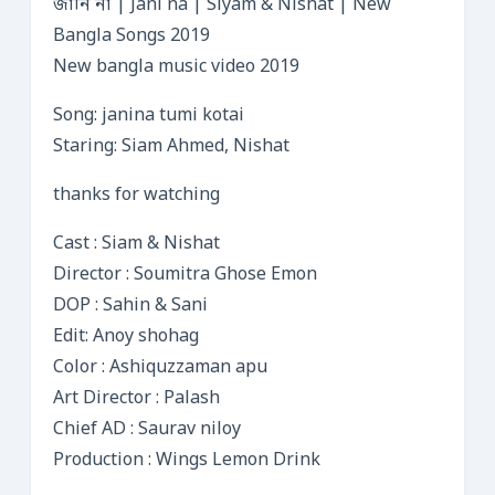
জানি না | Jani na | Siyam & Nishat | New
Bangla Songs 2019
New bangla music video 2019
Song: janina tumi kotai
Staring: Siam Ahmed, Nishat
thanks for watching
Cast : Siam & Nishat
Director : Soumitra Ghose Emon
DOP : Sahin & Sani
Edit: Anoy shohag
Color : Ashiquzzaman apu
Art Director : Palash
Chief AD : Saurav niloy
Production : Wings Lemon Drink