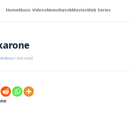
Home
Music Videos
News
Natok
Movies
Web Series
karone
Ferdous
1 min read
one