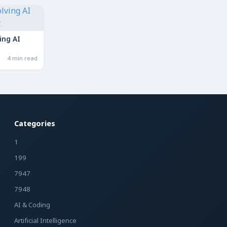
ing AI
4 min read
Categories
1
199
7947
7948
AI & Coding
Artificial Intelligence